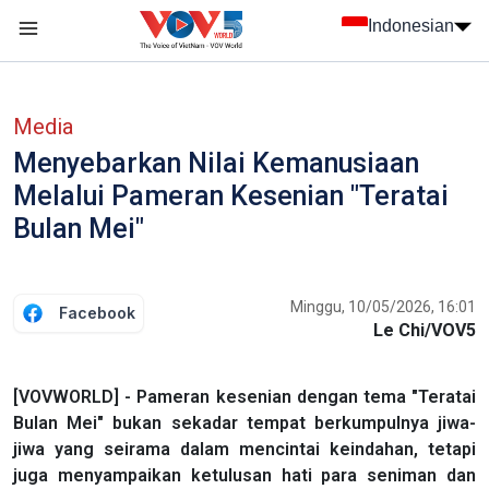
Nhảy đến nội dung
Indonesian
menu trang chủ tiếng Indo
menu phụ tiếng Indo
Media
Menyebarkan Nilai Kemanusiaan
Melalui Pameran Kesenian "Teratai
Bulan Mei"
Minggu, 10/05/2026, 16:01
Facebook
Le Chi/VOV5
[VOVWORLD] - Pameran kesenian dengan tema "Teratai
Bulan Mei" bukan sekadar tempat berkumpulnya jiwa-
jiwa yang seirama dalam mencintai keindahan, tetapi
juga menyampaikan ketulusan hati para seniman dan