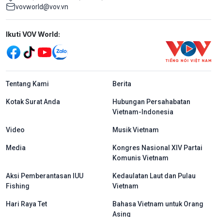
vovworld@vov.vn
Mạng xã hội
Ikuti VOV World:
menu footer tiếng Indo
Tentang Kami
Berita
Kotak Surat Anda
Hubungan Persahabatan
Vietnam-Indonesia
Video
Musik Vietnam
Media
Kongres Nasional XIV Partai
Komunis Vietnam
Aksi Pemberantasan IUU
Kedaulatan Laut dan Pulau
Fishing
Vietnam
Hari Raya Tet
Bahasa Vietnam untuk Orang
Asing