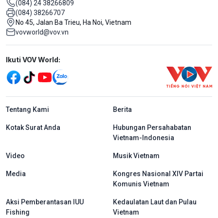
(084) 24 38266809
(084) 38266707
No 45, Jalan Ba Trieu, Ha Noi, Vietnam
vovworld@vov.vn
Mạng xã hội
Ikuti VOV World:
menu footer tiếng Indo
Tentang Kami
Berita
Kotak Surat Anda
Hubungan Persahabatan
Vietnam-Indonesia
Video
Musik Vietnam
Media
Kongres Nasional XIV Partai
Komunis Vietnam
Aksi Pemberantasan IUU
Kedaulatan Laut dan Pulau
Fishing
Vietnam