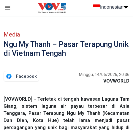
Nhảy đến nội dung
Indonesian
menu trang chủ tiếng Indo
menu phụ tiếng Indo
Media
Ngu My Thanh – Pasar Terapung Unik
di Vietnam Tengah
Minggu, 14/06/2026, 20:36
Facebook
VOVWORLD
[VOVWORLD] - Terletak di tengah kawasan Laguna Tam
Giang, sistem laguna air payau terbesar di Asia
Tenggara, Pasar Terapung Ngu My Thanh (Kecamatan
Dan Dien, Kota Hue) telah lama menjadi pusat
perdagangan yang unik bagi masyarakat yang hidup di