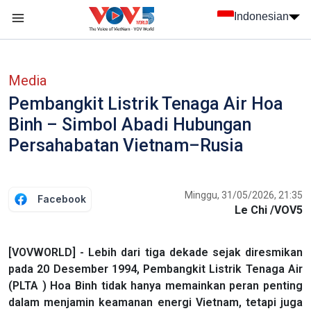
Nhảy đến nội dung
Indonesian
menu trang chủ tiếng Indo
menu phụ tiếng Indo
Media
Pembangkit Listrik Tenaga Air Hoa
Binh – Simbol Abadi Hubungan
Persahabatan Vietnam–Rusia
Minggu, 31/05/2026, 21:35
Facebook
Le Chi /VOV5
[VOVWORLD] - Lebih dari tiga dekade sejak diresmikan
pada 20 Desember 1994, Pembangkit Listrik Tenaga Air
(PLTA ) Hoa Binh tidak hanya memainkan peran penting
dalam menjamin keamanan energi Vietnam, tetapi juga