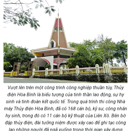
Vượt lên trên một công trình công nghiệp thuần túy, Thủy
điện Hòa Bình là biểu tượng của tinh thần lao động, sự hy
sinh và tình đoàn kết quốc tế. Trong quá trình thi công Nhà
máy Thủy điện Hòa Bình, đã có 168 cán bộ, kỹ sư, công nhân
hy sinh, trong đó có 11 cán bộ kỹ thuật của Liên Xô. Bên bờ
đập thủy điện, đài tưởng niệm được xây cao để ghi tạc công
lao những người đã ngã xuống trong thời gian xây dựng