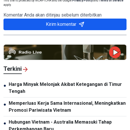
This site is protected by reCAPTCHA and the Google
Privacy Policy
and
Terms of Service
apply.
Komentar Anda akan ditinjau sebelum diterbitkan
Kirim komentar
Terkini
Harga Minyak Melonjak Akibat Ketegangan di Timur
●
Tengah
Memperluas Kerja Sama Internasional, Meningkatkan
●
Promosi Pariwisata Vietnam
Hubungan Vietnam - Australia Memasuki Tahap
●
Perkembangan Baru