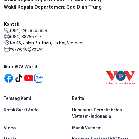
Wakil Kepala Departemen:
Cao Dinh Trung
Kontak
(084) 24 38266809
(084) 38266707
No 45, Jalan Ba Trieu, Ha Noi, Vietnam
vovworld@vov.vn
Mạng xã hội
Ikuti VOV World:
menu footer tiếng Indo
Tentang Kami
Berita
Kotak Surat Anda
Hubungan Persahabatan
Vietnam-Indonesia
Video
Musik Vietnam