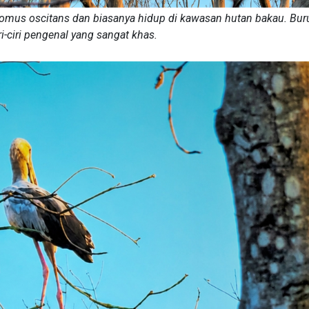
mus oscitans dan biasanya hidup di kawasan hutan bakau. Buru
ri-ciri pengenal yang sangat khas.