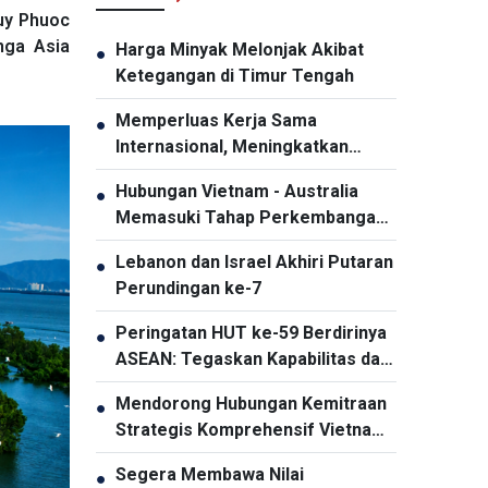
Tuy Phuoc
nga Asia
Harga Minyak Melonjak Akibat
●
Ketegangan di Timur Tengah
Memperluas Kerja Sama
●
Internasional, Meningkatkan
Promosi Pariwisata Vietnam
Hubungan Vietnam - Australia
●
Memasuki Tahap Perkembangan
Baru
Lebanon dan Israel Akhiri Putaran
●
Perundingan ke-7
Peringatan HUT ke-59 Berdirinya
●
ASEAN: Tegaskan Kapabilitas dan
Daya Tariknya
Mendorong Hubungan Kemitraan
●
Strategis Komprehensif Vietnam-
Thailand Semakin Substansial dan
Segera Membawa Nilai
●
Efektif