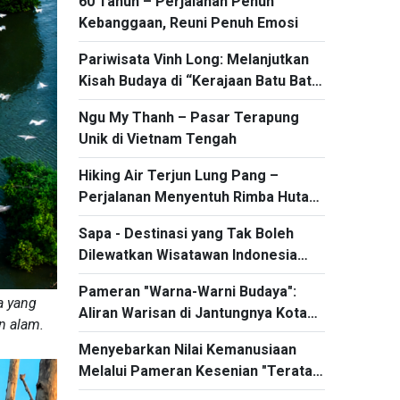
60 Tahun – Perjalanan Penuh
Hubungan Bilateral
Kebanggaan, Reuni Penuh Emosi
Pariwisata Vinh Long: Melanjutkan
Kisah Budaya di “Kerajaan Batu Bata
dan Keramik”
Ngu My Thanh – Pasar Terapung
Unik di Vietnam Tengah
Hiking Air Terjun Lung Pang –
Perjalanan Menyentuh Rimba Hutan
Phong Quang
Sapa - Destinasi yang Tak Boleh
Dilewatkan Wisatawan Indonesia
Saat Berkunjung ke Vietnam
Pameran "Warna-Warni Budaya":
a yang
Aliran Warisan di Jantungnya Kota
n alam.
Hanoi
Menyebarkan Nilai Kemanusiaan
Melalui Pameran Kesenian "Teratai
Bulan Mei"