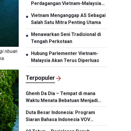
Perdagangan Vietnam-Malaysia
Mencapai 20 Miliar Dolar AS
Vietnam Menganggap AS Sebagai
●
Salah Satu Mitra Penting Utama
Menawarkan Seni Tradisional di
●
Tengah Perkotaan
gi ribuan
Hubung Parlementer Vietnam-
●
na.
Malaysia Akan Terus Diperluas
Terpopuler
Ghenh Da Dia – Tempat di mana
Waktu Menata Bebatuan Menjadi
Keajaiban Vietnam
Duta Besar Indonesia: Program
Siaran Bahasa Indonesia VOV
Merupakan Jembatan Penting bagi