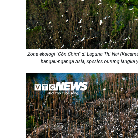
Zona ekologi "Cồn Chim" di Laguna Thi Nai (Kecamat
bangau-nganga Asia, spesies burung langka y