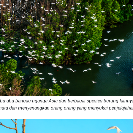
abu-abu bangau-nganga Asia dan berbagai spesies burung lainny
ata dan menyenangkan orang-orang yang menyukai penjelajaha