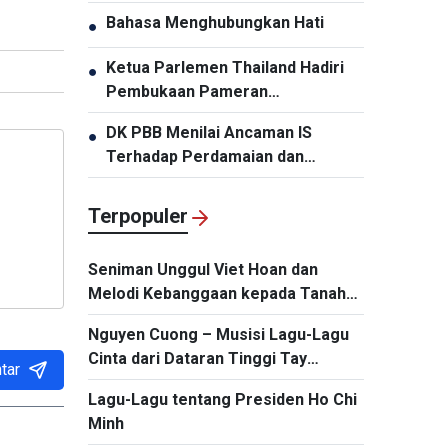
Panglima Komando Pasifik AS,
Bahasa Menghubungkan Hati
●
Samuel Paparo
Ketua Parlemen Thailand Hadiri
●
Pembukaan Pameran
“Memperingati HUT ke-50
DK PBB Menilai Ancaman IS
●
Hubungan Diplomatik Vietnam-
Terhadap Perdamaian dan
Thailand”
Keamanan Internasional
Terpopuler
Seniman Unggul Viet Hoan dan
Melodi Kebanggaan kepada Tanah
Air
Nguyen Cuong – Musisi Lagu-Lagu
Cinta dari Dataran Tinggi Tay
tar
Nguyen
Lagu-Lagu tentang Presiden Ho Chi
Minh