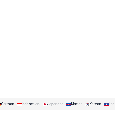
German
Indonesian
Japanese
Khmer
Korean
Lao