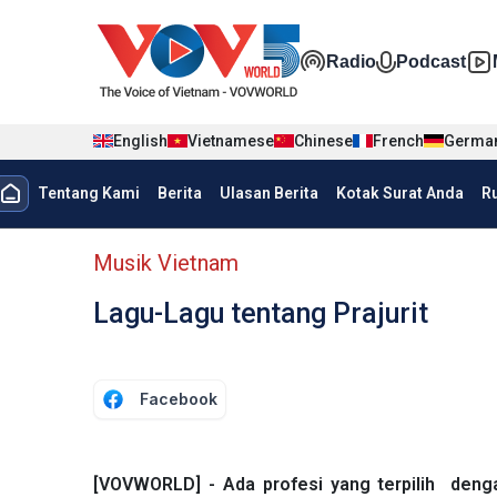
Nhảy đến nội dung
Đa phương t
Radio
Podcast
English
Vietnamese
Chinese
French
Germa
menu trang chủ tiếng Indo
Tentang Kami
Berita
Ulasan Berita
Kotak Surat Anda
R
menu phụ tiếng Indo
Musik Vietnam
Lagu-Lagu tentang Prajurit
Facebook
[VOVWORLD] - Ada profesi yang terpilih denga