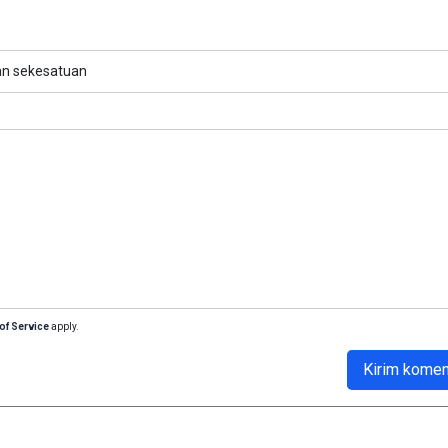
n sekesatuan
of Service
apply.
Kirim komen