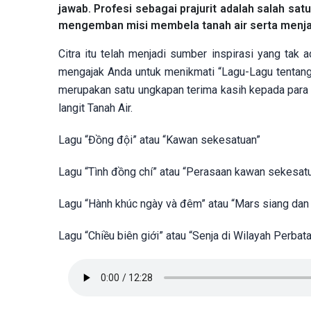
jawab. Profesi sebagai prajurit adalah salah sat
mengemban misi membela tanah air serta menja
Citra itu telah menjadi sumber inspirasi yang tak 
mengajak Anda untuk menikmati “Lagu-Lagu tentang P
merupakan satu ungkapan terima kasih kepada para pr
langit Tanah Air.
Lagu “Đồng đội” atau “Kawan sekesatuan”
Lagu “Tình đồng chí” atau “Perasaan kawan sekesat
Lagu “Hành khúc ngày và đêm” atau “Mars siang dan
Lagu “Chiều biên giới” atau “Senja di Wilayah Perbat