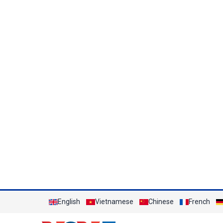
English
Vietnamese
Chinese
French