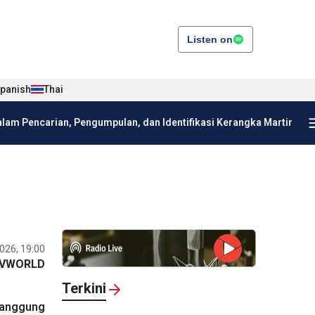
Listen on
panish
Thai
am Pencarian, Pengumpulan, dan Identifikasi Kerangka Martir
026, 19:00
VWORLD
Terkini
tanggung