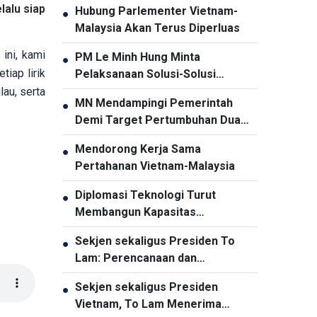
lalu siap
Hubung Parlementer Vietnam-
●
Malaysia Akan Terus Diperluas
ini, kami
PM Le Minh Hung Minta
●
iap lirik
Pelaksanaan Solusi-Solusi
Penjaminan Keamanan Siber
lau, serta
MN Mendampingi Pemerintah
●
Secara Menyeluruh dan Sinkron
Demi Target Pertumbuhan Dua
Digit
Mendorong Kerja Sama
●
Pertahanan Vietnam-Malaysia
Diplomasi Teknologi Turut
●
Membangun Kapasitas
Pembangunan Nasional
Sekjen sekaligus Presiden To
●
Lam: Perencanaan dan
Penyelenggaraan Pengembangan
Sekjen sekaligus Presiden
●
Infrastruktur Harus Diperbarui
Vietnam, To Lam Menerima