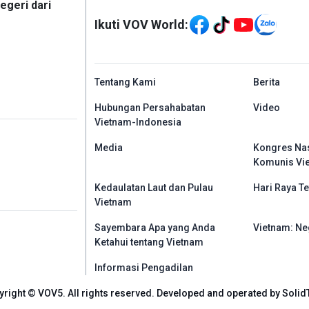
Mạng xã hội
egeri dari
Ikuti VOV World:
menu footer tiếng In
Tentang Kami
Berita
Hubungan Persahabatan
Video
Vietnam-Indonesia
Media
Kongres Nas
Komunis Vi
Kedaulatan Laut dan Pulau
Hari Raya Te
Vietnam
Sayembara Apa yang Anda
Vietnam: Ne
Ketahui tentang Vietnam
Informasi Pengadilan
yright © VOV5. All rights reserved. Developed and operated by Solid