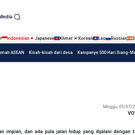
iện tiếng Indo
Media
n
Indonesian
Japanese
Khmer
Korean
Lao
Russian
S
umah ASEAN
Kisah-kisah dari desa
Kampanye 500 Hari Siang-Mal
Minggu, 05/07/2
VO
n impian, dan ada pula jalan hidup yang dijalani dengan 