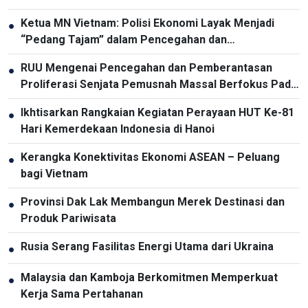
Ketua MN Vietnam: Polisi Ekonomi Layak Menjadi
●
“Pedang Tajam” dalam Pencegahan dan
Pemberantasan Kriminalitas
RUU Mengenai Pencegahan dan Pemberantasan
●
Proliferasi Senjata Pemusnah Massal Berfokus Pada
Pencegahan dan Pelaksanaan Komitmen
Ikhtisarkan Rangkaian Kegiatan Perayaan HUT Ke-81
●
Internasional oleh Vietnam
Hari Kemerdekaan Indonesia di Hanoi
Kerangka Konektivitas Ekonomi ASEAN – Peluang
●
bagi Vietnam
Provinsi Dak Lak Membangun Merek Destinasi dan
●
Produk Pariwisata
Rusia Serang Fasilitas Energi Utama dari Ukraina
●
Malaysia dan Kamboja Berkomitmen Memperkuat
●
Kerja Sama Pertahanan