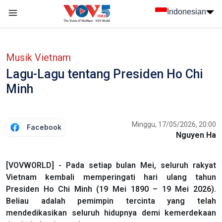
Nhảy đến nội dung
Indonesian
menu trang chủ tiếng Indo
menu phụ tiếng Indo
Musik Vietnam
Lagu-Lagu tentang Presiden Ho Chi
Minh
Minggu, 17/05/2026, 20:00
Facebook
Nguyen Ha
[VOVWORLD] - Pada setiap bulan Mei, seluruh rakyat
Vietnam kembali memperingati hari ulang tahun
Presiden Ho Chi Minh (19 Mei 1890 – 19 Mei 2026).
Beliau adalah pemimpin tercinta yang telah
mendedikasikan seluruh hidupnya demi kemerdekaan