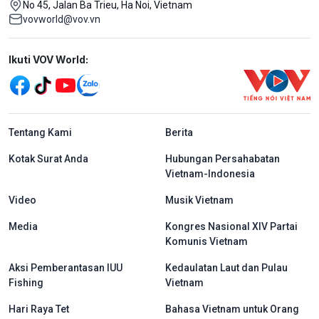
No 45, Jalan Ba Trieu, Ha Noi, Vietnam
vovworld@vov.vn
Mạng xã hội
Ikuti VOV World:
menu footer tiếng Indo
Tentang Kami
Berita
Kotak Surat Anda
Hubungan Persahabatan
Vietnam-Indonesia
Video
Musik Vietnam
Media
Kongres Nasional XIV Partai
Komunis Vietnam
Aksi Pemberantasan IUU
Kedaulatan Laut dan Pulau
Fishing
Vietnam
Hari Raya Tet
Bahasa Vietnam untuk Orang