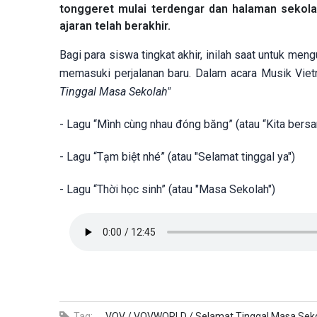
tonggeret mulai terdengar dan halaman sekola
ajaran telah berakhir.
Bagi para siswa tingkat akhir, inilah saat untuk m
memasuki perjalanan baru. Dalam acara Musik Viet
Tinggal Masa Sekolah"
- Lagu “Mình cùng nhau đóng băng” (atau “Kita be
- Lagu “Tạm biệt nhé” (atau "Selamat tinggal ya")
- Lagu “Thời học sinh” (atau "Masa Sekolah")
Tag:
VOV /
VOVWORLD /
Selamat Tinggal Masa Sek