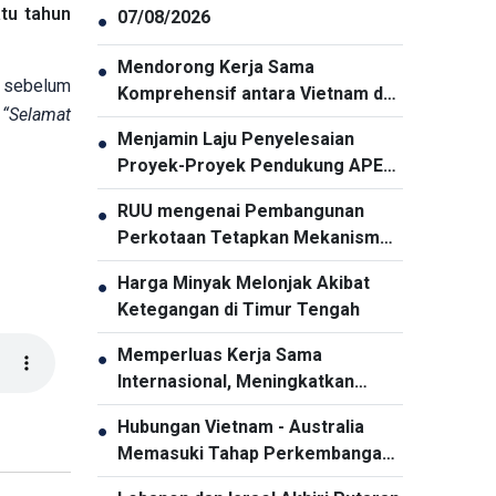
tu tahun
07/08/2026
●
Mendorong Kerja Sama
●
n sebelum
Komprehensif antara Vietnam dan
a
“Selamat
Thailand
Menjamin Laju Penyelesaian
●
Proyek-Proyek Pendukung APEC
2027
RUU mengenai Pembangunan
●
Perkotaan Tetapkan Mekanisme
Khusus dan Unggul bagi Kota Ho
Harga Minyak Melonjak Akibat
●
Chi Minh
Ketegangan di Timur Tengah
Memperluas Kerja Sama
●
Internasional, Meningkatkan
Promosi Pariwisata Vietnam
Hubungan Vietnam - Australia
●
Memasuki Tahap Perkembangan
Baru