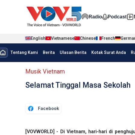
Nhảy đến nội dung
Đa phương t
Radio
Podcast
English
Vietnamese
Chinese
French
Germa
menu trang chủ tiếng Indo
Tentang Kami
Berita
Ulasan Berita
Kotak Surat Anda
R
menu phụ tiếng Indo
Musik Vietnam
Selamat Tinggal Masa Sekolah
Facebook
[VOVWORLD] - Di Vietnam, hari-hari di penghu