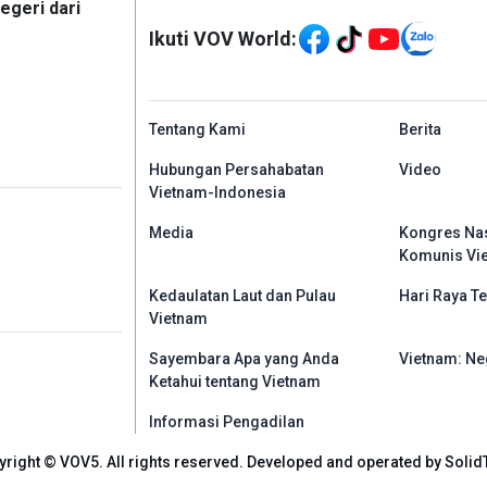
Mạng xã hội
egeri dari
Ikuti VOV World:
menu footer tiếng In
Tentang Kami
Berita
Hubungan Persahabatan
Video
Vietnam-Indonesia
Media
Kongres Nas
Komunis Vi
Kedaulatan Laut dan Pulau
Hari Raya Te
Vietnam
Sayembara Apa yang Anda
Vietnam: Ne
Ketahui tentang Vietnam
Informasi Pengadilan
yright © VOV5. All rights reserved. Developed and operated by Solid