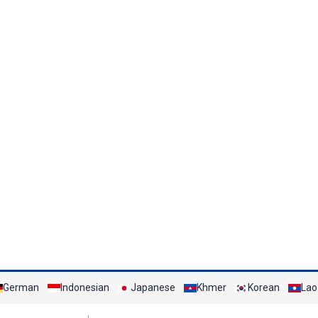
German
Indonesian
Japanese
Khmer
Korean
Lao