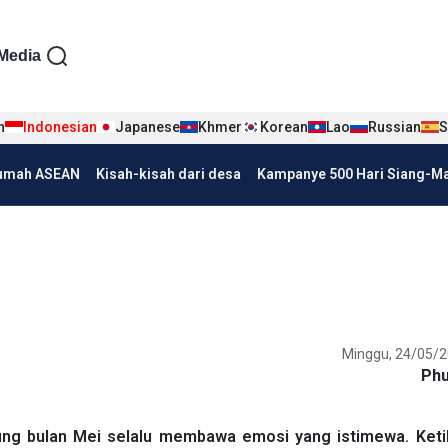
iện tiếng Indo
Media
n
Indonesian
Japanese
Khmer
Korean
Lao
Russian
S
umah ASEAN
Kisah-kisah dari desa
Kampanye 500 Hari Siang-Mal
Minggu, 24/05/2
Ph
jung bulan Mei selalu membawa emosi yang istimewa. Keti