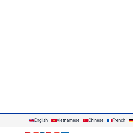
English
Vietnamese
Chinese
French