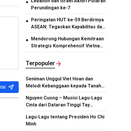
Lebanon dan Israel Akhiri Putaran
●
Perundingan ke-7
Peringatan HUT ke-59 Berdirinya
●
ASEAN: Tegaskan Kapabilitas dan
Daya Tariknya
Mendorong Hubungan Kemitraan
●
Strategis Komprehensif Vietnam-
Thailand Semakin Substansial dan
Efektif
Terpopuler
Seniman Unggul Viet Hoan dan
Melodi Kebanggaan kepada Tanah
tar
Air
Nguyen Cuong – Musisi Lagu-Lagu
Cinta dari Dataran Tinggi Tay
Nguyen
Lagu-Lagu tentang Presiden Ho Chi
Minh