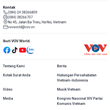
Kontak
(084) 24 38266809
(084) 38266707
No 45, Jalan Ba Trieu, Ha Noi, Vietnam
vovworld@vov.vn
Mạng xã hội
Ikuti VOV World:
menu footer tiếng Indo
Tentang Kami
Berita
Kotak Surat Anda
Hubungan Persahabatan
Vietnam-Indonesia
Video
Musik Vietnam
Media
Kongres Nasional XIV Partai
Komunis Vietnam