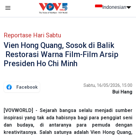
Nhảy đến nội dung
Indonesian
menu trang chủ tiếng Indo
menu phụ tiếng Indo
Reportase Hari Sabtu
Vien Hong Quang, Sosok di Balik
Restorasi Warna Film-Film Arsip
Presiden Ho Chi Minh
Sabtu, 16/05/2026, 15:00
Facebook
Bui Hang
[VOVWORLD] - Sejarah bangsa selalu menjadi sumber
inspirasi yang tak ada habisnya bagi para penggiat seni
dan budaya, di antaranya para pemuda dengan
kreativitasnya. Salah satunya adalah Vien Hong Quang,