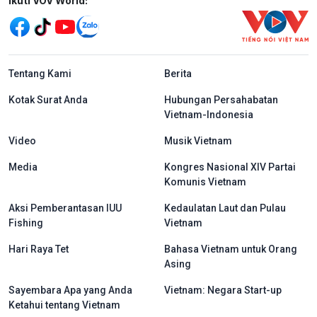
Mạng xã hội
Ikuti VOV World:
menu footer tiếng Indo
Tentang Kami
Berita
Kotak Surat Anda
Hubungan Persahabatan
Vietnam-Indonesia
Video
Musik Vietnam
Media
Kongres Nasional XIV Partai
Komunis Vietnam
Aksi Pemberantasan IUU
Kedaulatan Laut dan Pulau
Fishing
Vietnam
Hari Raya Tet
Bahasa Vietnam untuk Orang
Asing
Sayembara Apa yang Anda
Vietnam: Negara Start-up
Ketahui tentang Vietnam