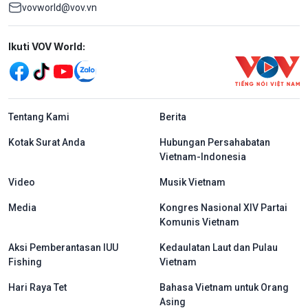
vovworld@vov.vn
Mạng xã hội
Ikuti VOV World:
menu footer tiếng Indo
Tentang Kami
Berita
Kotak Surat Anda
Hubungan Persahabatan
Vietnam-Indonesia
Video
Musik Vietnam
Media
Kongres Nasional XIV Partai
Komunis Vietnam
Aksi Pemberantasan IUU
Kedaulatan Laut dan Pulau
Fishing
Vietnam
Hari Raya Tet
Bahasa Vietnam untuk Orang
Asing