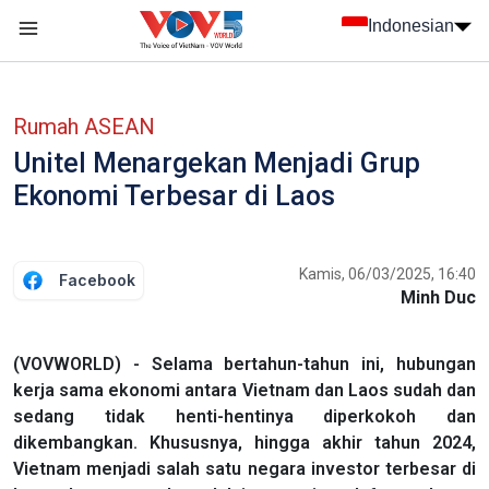
Nhảy đến nội dung
Indonesian
menu trang chủ tiếng Indo
menu phụ tiếng Indo
Rumah ASEAN
Unitel Menargekan Menjadi Grup
Ekonomi Terbesar di Laos
Kamis, 06/03/2025, 16:40
Facebook
Minh Duc
(VOVWORLD) - Selama bertahun-tahun ini, hubungan
kerja sama ekonomi antara Vietnam dan Laos sudah dan
sedang tidak henti-hentinya diperkokoh dan
dikembangkan. Khususnya, hingga akhir tahun 2024,
Vietnam menjadi salah satu negara investor terbesar di