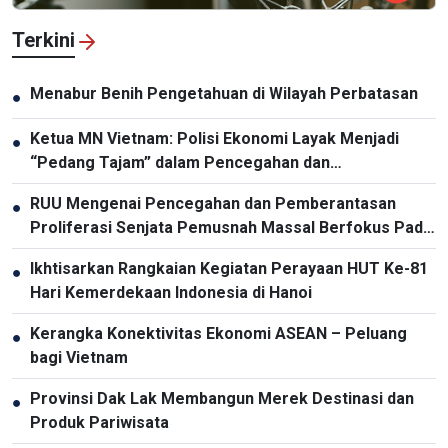
Terkini
Menabur Benih Pengetahuan di Wilayah Perbatasan
●
Ketua MN Vietnam: Polisi Ekonomi Layak Menjadi
●
“Pedang Tajam” dalam Pencegahan dan
Pemberantasan Kriminalitas
RUU Mengenai Pencegahan dan Pemberantasan
●
Proliferasi Senjata Pemusnah Massal Berfokus Pada
Pencegahan dan Pelaksanaan Komitmen
Ikhtisarkan Rangkaian Kegiatan Perayaan HUT Ke-81
●
Internasional oleh Vietnam
Hari Kemerdekaan Indonesia di Hanoi
Kerangka Konektivitas Ekonomi ASEAN – Peluang
●
bagi Vietnam
Provinsi Dak Lak Membangun Merek Destinasi dan
●
Produk Pariwisata