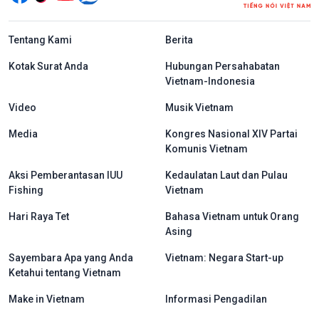
menu footer tiếng Indo
Tentang Kami
Berita
Kotak Surat Anda
Hubungan Persahabatan
Vietnam-Indonesia
Video
Musik Vietnam
Media
Kongres Nasional XIV Partai
Komunis Vietnam
Aksi Pemberantasan IUU
Kedaulatan Laut dan Pulau
Fishing
Vietnam
Hari Raya Tet
Bahasa Vietnam untuk Orang
Asing
Sayembara Apa yang Anda
Vietnam: Negara Start-up
Ketahui tentang Vietnam
Make in Vietnam
Informasi Pengadilan