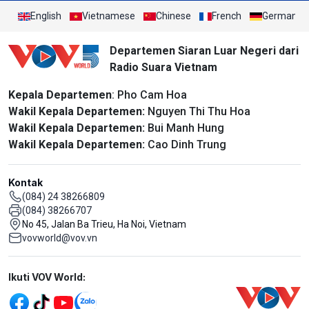
English
Vietnamese
Chinese
French
German
Departemen Siaran Luar Negeri dari
Radio Suara Vietnam
Kepala Departemen
: Pho Cam Hoa
Wakil Kepala Departemen:
Nguyen Thi Thu Hoa
Wakil Kepala Departemen:
Bui Manh Hung
Wakil Kepala Departemen:
Cao Dinh Trung
Kontak
(084) 24 38266809
(084) 38266707
No 45, Jalan Ba Trieu, Ha Noi, Vietnam
vovworld@vov.vn
Mạng xã hội
Ikuti VOV World: