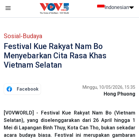
Nhảy đến nội dung
Indonesian
menu trang chủ tiếng Indo
menu phụ tiếng Indo
Sosial-Budaya
Festival Kue Rakyat Nam Bo
Menyebarkan Cita Rasa Khas
Vietnam Selatan
Minggu, 10/05/2026, 15:35
Facebook
Hong Phuong
[VOVWORLD] - Festival Kue Rakyat Nam Bo (Vietnam
Selatan), yang diselenggarakan dari 26 April hingga 1
Mei di Lapangan Binh Thuy, Kota Can Tho, bukan sekadar
acara budaya biasa. Festival ini merupakan gambaran