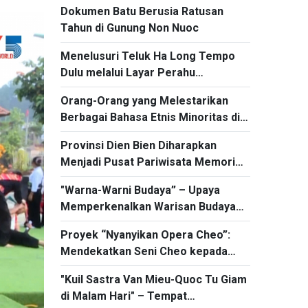
Dokumen Batu Berusia Ratusan
Tahun di Gunung Non Nuoc
Menelusuri Teluk Ha Long Tempo
Dulu melalui Layar Perahu
Berdinding Tiga
Orang-Orang yang Melestarikan
Berbagai Bahasa Etnis Minoritas di
Daerah Tay Nguyen Secara Diam-
Provinsi Dien Bien Diharapkan
Diam
Menjadi Pusat Pariwisata Memori
dan Pengalaman Budaya
"Warna-Warni Budaya” – Upaya
Memperkenalkan Warisan Budaya
yang Berharga kepada Publik
Proyek “Nyanyikan Opera Cheo”:
Mendekatkan Seni Cheo kepada
Kaum Muda
"Kuil Sastra Van Mieu-Quoc Tu Giam
di Malam Hari" – Tempat