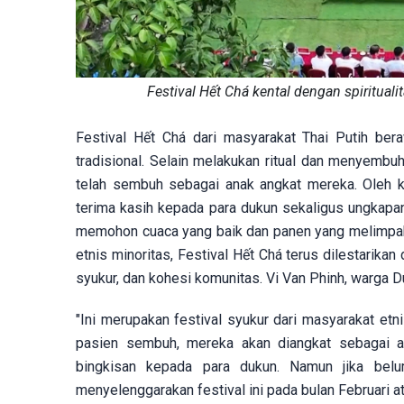
Festival Hết Chá kental dengan spiritual
Festival Hết Chá dari masyarakat Thai Putih bera
tradisional. Selain melakukan ritual dan menyembuh
telah sembuh sebagai anak angkat mereka. Oleh k
terima kasih kepada para dukun sekaligus ungkapan
memohon cuaca yang baik dan panen yang melimpah.
etnis minoritas, Festival Hết Chá terus dilestarika
syukur, dan kohesi komunitas. Vi Van Phinh, warga
"Ini merupakan festival syukur dari masyarakat etni
pasien sembuh, mereka akan diangkat sebagai an
bingkisan kepada para dukun. Namun jika bel
menyelenggarakan festival ini pada bulan Februari at