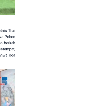
Berkumpulnya Cahaya
tnis Thai
ewa Pohon
on berkah
setempat,
ahwa doa