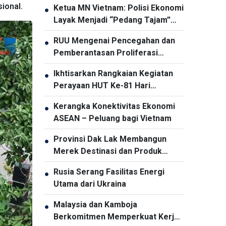
ional.
Ketua MN Vietnam: Polisi Ekonomi
●
Layak Menjadi “Pedang Tajam”
dalam Pencegahan dan
RUU Mengenai Pencegahan dan
●
Pemberantasan Kriminalitas
Pemberantasan Proliferasi
Senjata Pemusnah Massal
Ikhtisarkan Rangkaian Kegiatan
●
Berfokus Pada Pencegahan dan
Perayaan HUT Ke-81 Hari
Pelaksanaan Komitmen
Kemerdekaan Indonesia di Hanoi
Internasional oleh Vietnam
Kerangka Konektivitas Ekonomi
●
ASEAN – Peluang bagi Vietnam
Provinsi Dak Lak Membangun
●
Merek Destinasi dan Produk
Pariwisata
Rusia Serang Fasilitas Energi
●
Utama dari Ukraina
Malaysia dan Kamboja
●
Berkomitmen Memperkuat Kerja