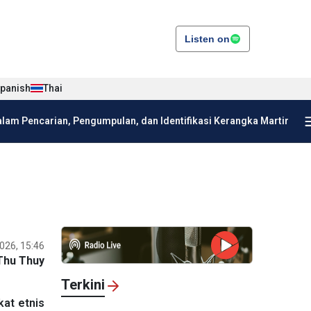
Listen on
panish
Thai
am Pencarian, Pengumpulan, dan Identifikasi Kerangka Martir
026, 15:46
Thu Thuy
Terkini
kat etnis