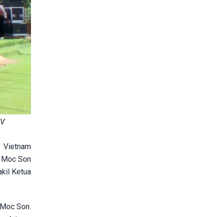
OV
a Vietnam
n Moc Son
kil Ketua
 Moc Son.