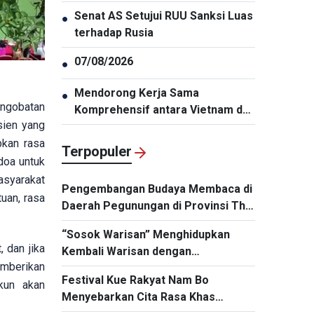
Sama Pertahanan
Senat AS Setujui RUU Sanksi Luas
●
terhadap Rusia
07/08/2026
●
Mendorong Kerja Sama
●
engobatan
Komprehensif antara Vietnam dan
sien yang
Thailand
pkan rasa
Terpopuler
doa untuk
asyarakat
Pengembangan Budaya Membaca di
tuan, rasa
Daerah Pegunungan di Provinsi Thai
Nguyen
“Sosok Warisan” Menghidupkan
 dan jika
Kembali Warisan dengan
emberikan
Memanfaatkan Teknologi
Festival Kue Rakyat Nam Bo
kun akan
Menyebarkan Cita Rasa Khas
Vietnam Selatan