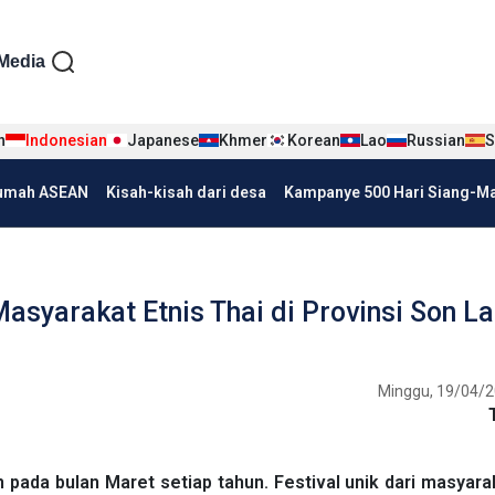
iện tiếng Indo
Media
n
Indonesian
Japanese
Khmer
Korean
Lao
Russian
S
umah ASEAN
Kisah-kisah dari desa
Kampanye 500 Hari Siang-Mal
Masyarakat Etnis Thai di Provinsi Son La
Minggu, 19/04/2
pada bulan Maret setiap tahun. Festival unik dari masyara