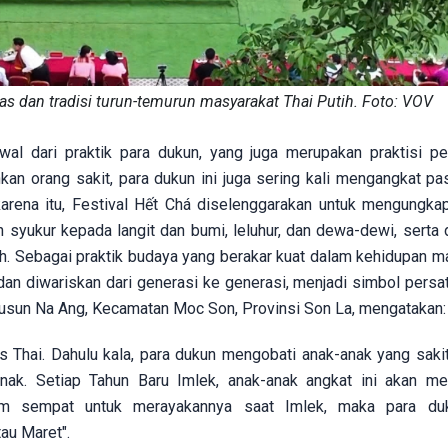
itas dan tradisi turun-temurun masyarakat Thai Putih. Foto: VOV
wal dari praktik para dukun, yang juga merupakan praktisi p
kan orang sakit, para dukun ini juga sering kali mengangkat pa
arena itu, Festival Hết Chá diselenggarakan untuk mengungka
 syukur kepada langit dan bumi, leluhur, dan dewa-dewi, serta 
 Sebagai praktik budaya yang berakar kuat dalam kehidupan m
n dan diwariskan dari generasi ke generasi, menjadi simbol persa
 Dusun Na Ang, Kecamatan Moc Son, Provinsi Son La, mengatakan:
s Thai. Dahulu kala, para dukun mengobati anak-anak yang sakit,
ak. Setiap Tahun Baru Imlek, anak-anak angkat ini akan m
um sempat untuk merayakannya saat Imlek, maka para du
au Maret".