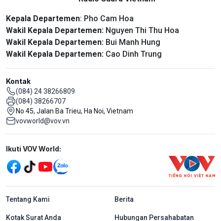
Kepala Departemen
: Pho Cam Hoa
Wakil Kepala Departemen:
Nguyen Thi Thu Hoa
Wakil Kepala Departemen:
Bui Manh Hung
Wakil Kepala Departemen:
Cao Dinh Trung
Kontak
(084) 24 38266809
(084) 38266707
No 45, Jalan Ba Trieu, Ha Noi, Vietnam
vovworld@vov.vn
Mạng xã hội
Ikuti VOV World:
menu footer tiếng Indo
Tentang Kami
Berita
Kotak Surat Anda
Hubungan Persahabatan