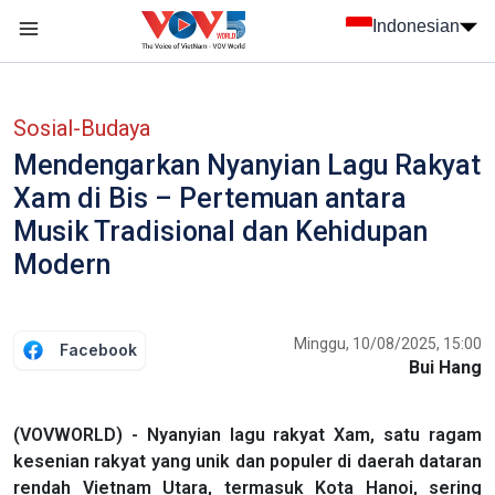
Nhảy đến nội dung
Indonesian
menu trang chủ tiếng Indo
menu phụ tiếng Indo
Sosial-Budaya
Mendengarkan Nyanyian Lagu Rakyat
Xam di Bis – Pertemuan antara
Musik Tradisional dan Kehidupan
Modern
Minggu, 10/08/2025, 15:00
Facebook
Bui Hang
(VOVWORLD) - Nyanyian lagu rakyat Xam, satu ragam
kesenian rakyat yang unik dan populer di daerah dataran
rendah Vietnam Utara, termasuk Kota Hanoi, sering