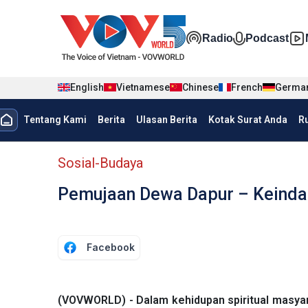
Nhảy đến nội dung
Đa phương t
Radio
Podcast
English
Vietnamese
Chinese
French
Germa
menu trang chủ tiếng Indo
Tentang Kami
Berita
Ulasan Berita
Kotak Surat Anda
R
menu phụ tiếng Indo
Sosial-Budaya
Pemujaan Dewa Dapur – Keindah
Facebook
(VOVWORLD) - Dalam kehidupan spiritual masya