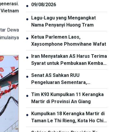
enerasi.
09/08/2026
●
 Vietnam
Lagu-Lagu yang Mengangkat
●
Nama Penyanyi Huong Tram
ntar Dewa
Ketua Parlemen Laos,
imulainya
●
Xaysomphone Phomvihane Wafat
Iran Menyatakan AS Harus Terima
●
Syarat untuk Pembukaan Kembali
Selat Hormuz
Senat AS Sahkan RUU
●
Pengeluaran Sementara,
Menghindari Risiko Penutupan
Tim K93 Kumpulkan 11 Kerangka
●
Pemerintah
Martir di Provinsi An Giang
Kumpulkan 18 Kerangka Martir di
●
Taman Le Thi Rieng, Kota Ho Chi
Minh