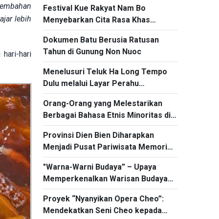
rsembahan
Festival Kue Rakyat Nam Bo
jar lebih
Menyebarkan Cita Rasa Khas
Vietnam Selatan
Dokumen Batu Berusia Ratusan
Tahun di Gunung Non Nuoc
hari-hari
Menelusuri Teluk Ha Long Tempo
Dulu melalui Layar Perahu
Berdinding Tiga
Orang-Orang yang Melestarikan
Berbagai Bahasa Etnis Minoritas di
Daerah Tay Nguyen Secara Diam-
Provinsi Dien Bien Diharapkan
Diam
Menjadi Pusat Pariwisata Memori
dan Pengalaman Budaya
"Warna-Warni Budaya” – Upaya
Memperkenalkan Warisan Budaya
yang Berharga kepada Publik
Proyek “Nyanyikan Opera Cheo”:
Mendekatkan Seni Cheo kepada