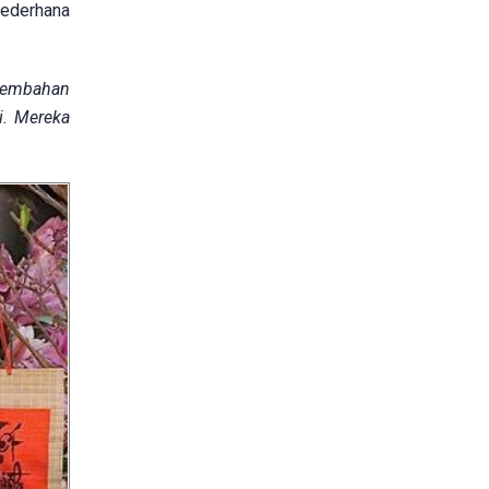
sederhana
rsembahan
i. Mereka