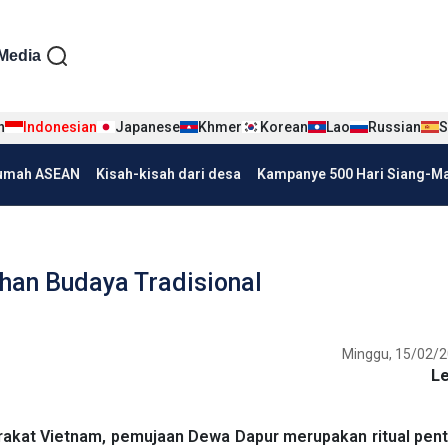
iện tiếng Indo
Media
n
Indonesian
Japanese
Khmer
Korean
Lao
Russian
S
umah ASEAN
Kisah-kisah dari desa
Kampanye 500 Hari Siang-Mal
an Budaya Tradisional
Minggu, 15/02/2
L
rakat Vietnam, pemujaan Dewa Dapur merupakan ritual pent