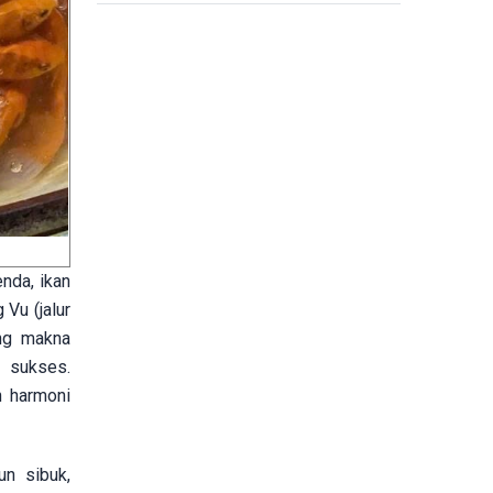
Kaum Muda
nda, ikan
Vu (jalur
ng makna
i sukses.
n harmoni
n sibuk,