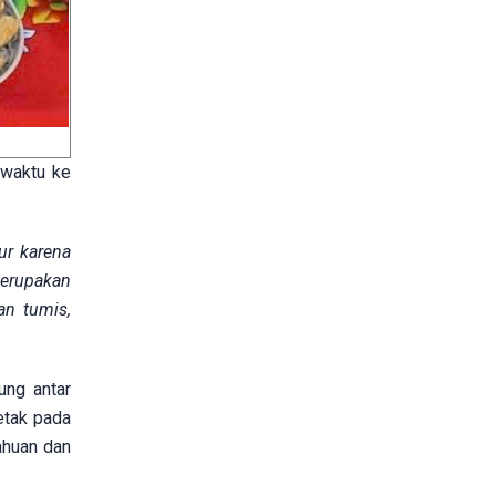
 waktu ke
ur karena
merupakan
an tumis,
ung antar
etak pada
ahuan dan