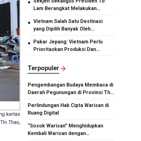
Sekjen Sekaligus Presiden To
●
Lam Berangkat Melakukan
Kunjungan Kenegaraan ke
Vietnam Salah Satu Destinasi
●
Australia dan Selandia Baru
yang Dipilih Banyak Oleh
Wisatawan India
Pakar Jepang: Vietnam Perlu
●
Prioritaskan Produksi Dan
Pengemasan Chip Semikonduktor
Terpopuler
Pengembangan Budaya Membaca di
Daerah Pegunungan di Provinsi Thai
Nguyen
Perlindungan Hak Cipta Warisan di
Ruang Digital
ang kertas
Thi Thao,
“Sosok Warisan” Menghidupkan
Kembali Warisan dengan
Memanfaatkan Teknologi