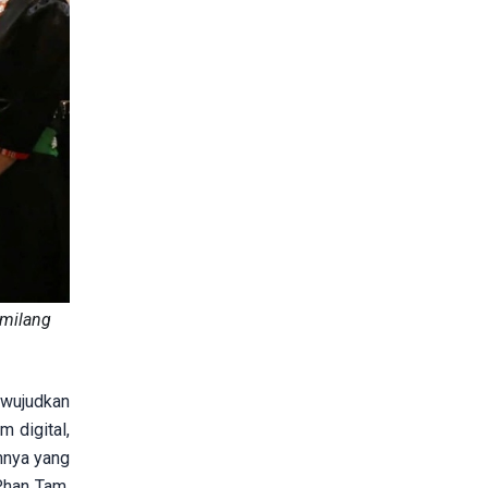
emilang
diwujudkan
m digital,
mnya yang
Phan Tam,