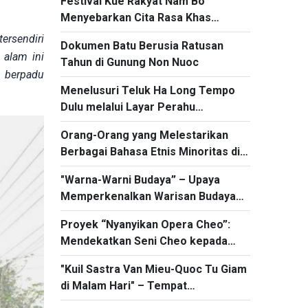
Festival Kue Rakyat Nam Bo
Menyebarkan Cita Rasa Khas
Vietnam Selatan
tersendiri
Dokumen Batu Berusia Ratusan
 alam ini
Tahun di Gunung Non Nuoc
a berpadu
Menelusuri Teluk Ha Long Tempo
Dulu melalui Layar Perahu
Berdinding Tiga
Orang-Orang yang Melestarikan
Berbagai Bahasa Etnis Minoritas di
Daerah Tay Nguyen Secara Diam-
"Warna-Warni Budaya” – Upaya
Diam
Memperkenalkan Warisan Budaya
yang Berharga kepada Publik
Proyek “Nyanyikan Opera Cheo”:
Mendekatkan Seni Cheo kepada
Kaum Muda
"Kuil Sastra Van Mieu-Quoc Tu Giam
di Malam Hari" – Tempat
Berkumpulnya Cahaya