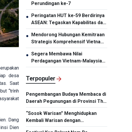
Perundingan ke-7
Peringatan HUT ke-59 Berdirinya
●
ASEAN: Tegaskan Kapabilitas dan
Daya Tariknya
Mendorong Hubungan Kemitraan
●
Strategis Komprehensif Vietnam-
Thailand Semakin Substansial dan
Segera Membawa Nilai
●
Efektif
Perdagangan Vietnam-Malaysia
Mencapai 20 Miliar Dolar AS
merupakan
iap desa
Terpopuler
as. Saat
ut “trình
Pengembangan Budaya Membaca di
asyarakat
Daerah Pegunungan di Provinsi Thai
Nguyen
“Sosok Warisan” Menghidupkan
ien. Dang
Kembali Warisan dengan
Memanfaatkan Teknologi
insi Dien