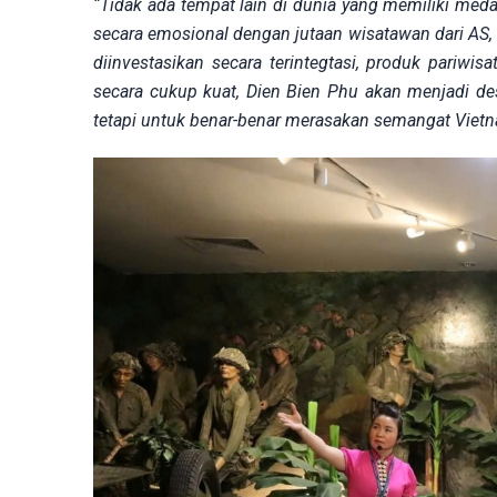
“Tidak ada tempat lain di dunia yang memiliki med
secara emosional dengan jutaan wisatawan dari AS, P
diinvestasikan secara terintegtasi, produk pariwi
secara cukup kuat, Dien Bien Phu akan menjadi des
tetapi untuk benar-benar merasakan semangat Vietn