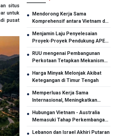
an situs
sar untuk
Mendorong Kerja Sama
●
di pusat
Komprehensif antara Vietnam dan
Thailand
Menjamin Laju Penyelesaian
●
Proyek-Proyek Pendukung APEC
2027
RUU mengenai Pembangunan
●
Perkotaan Tetapkan Mekanisme
Khusus dan Unggul bagi Kota Ho
Harga Minyak Melonjak Akibat
●
Chi Minh
Ketegangan di Timur Tengah
Memperluas Kerja Sama
●
Internasional, Meningkatkan
Promosi Pariwisata Vietnam
Hubungan Vietnam - Australia
●
Memasuki Tahap Perkembangan
Baru
Lebanon dan Israel Akhiri Putaran
●