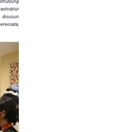
terhubung
astruktur
n disusun
erwisata,