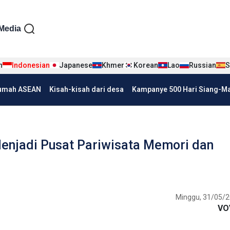
iện tiếng Indo
Media
n
Indonesian
Japanese
Khmer
Korean
Lao
Russian
S
umah ASEAN
Kisah-kisah dari desa
Kampanye 500 Hari Siang-Mal
Menjadi Pusat Pariwisata Memori dan
Minggu, 31/05/2
VO