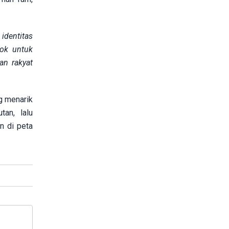
identitas
cok untuk
an rakyat
g menarik
tan, lalu
n di peta