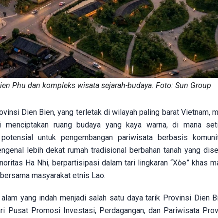
ien Phu dan kompleks wisata sejarah-budaya. Foto: Sun Group
insi Dien Bien, yang terletak di wilayah paling barat Vietnam, 
i menciptakan ruang budaya yang kaya warna, di mana set
otensial untuk pengembangan pariwisata berbasis komunit
ngenal lebih dekat rumah tradisional berbahan tanah yang diseb
oritas Ha Nhi, berpartisipasi dalam tari lingkaran “Xòe” khas m
h bersama masyarakat etnis Lao.
am yang indah menjadi salah satu daya tarik Provinsi Dien B
i Pusat Promosi Investasi, Perdagangan, dan Pariwisata Prov