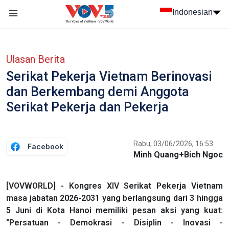
Nhảy đến nội dung
Indonesian
menu trang chủ tiếng Indo
menu phụ tiếng Indo
Ulasan Berita
Serikat Pekerja Vietnam Berinovasi
dan Berkembang demi Anggota
Serikat Pekerja dan Pekerja
Rabu, 03/06/2026, 16:53
Facebook
Minh Quang+Bich Ngoc
[VOVWORLD] - Kongres XIV Serikat Pekerja Vietnam
masa jabatan 2026-2031 yang berlangsung dari 3 hingga
5 Juni di Kota Hanoi memiliki pesan aksi yang kuat:
"Persatuan - Demokrasi - Disiplin - Inovasi -