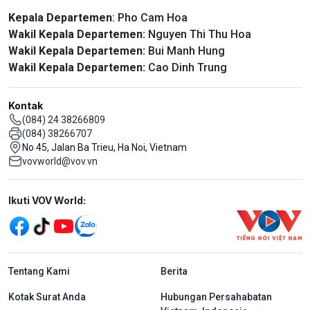
Kepala Departemen
: Pho Cam Hoa
Wakil Kepala Departemen:
Nguyen Thi Thu Hoa
Wakil Kepala Departemen:
Bui Manh Hung
Wakil Kepala Departemen:
Cao Dinh Trung
Kontak
(084) 24 38266809
(084) 38266707
No 45, Jalan Ba Trieu, Ha Noi, Vietnam
vovworld@vov.vn
Mạng xã hội
Ikuti VOV World:
menu footer tiếng Indo
Tentang Kami
Berita
Kotak Surat Anda
Hubungan Persahabatan