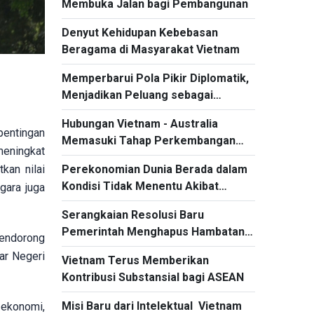
Membuka Jalan bagi Pembangunan
Denyut Kehidupan Kebebasan
Beragama di Masyarakat Vietnam
Memperbarui Pola Pikir Diplomatik,
Menjadikan Peluang sebagai
Sumber Daya Pembangunan
Hubungan Vietnam - Australia
pentingan
Memasuki Tahap Perkembangan
meningkat
Baru
kan nilai
Perekonomian Dunia Berada dalam
Kondisi Tidak Menentu Akibat
gara juga
Konflik Berkepanjangan di Timur
Serangkaian Resolusi Baru
Tengah
Pemerintah Menghapus Hambatan
pendorong
Kelembagaan
ar Negeri
Vietnam Terus Memberikan
Kontribusi Substansial bagi ASEAN
Misi Baru dari Intelektual Vietnam
 ekonomi,