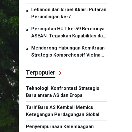
Baru
Lebanon dan Israel Akhiri Putaran
●
Perundingan ke-7
Peringatan HUT ke-59 Berdirinya
●
ASEAN: Tegaskan Kapabilitas dan
Daya Tariknya
Mendorong Hubungan Kemitraan
●
Strategis Komprehensif Vietnam-
Thailand Semakin Substansial dan
Efektif
Terpopuler
Teknologi: Konfrontasi Strategis
Baru antara AS dan Eropa
Tarif Baru AS Kembali Memicu
Ketegangan Perdagangan Global
Penyempurnaan Kelembagaan