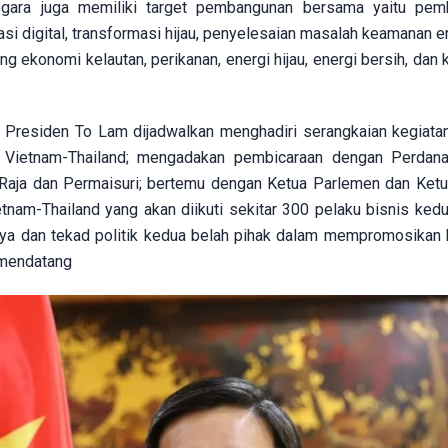
negara juga memiliki target pembangunan bersama yaitu pe
masi digital, transformasi hijau, penyelesaian masalah keamanan e
g ekonomi kelautan, perikanan, energi hijau, energi bersih, dan
 Presiden To Lam dijadwalkan menghadiri serangkaian kegiatan
n Vietnam-Thailand; mengadakan pembicaraan dengan Perdan
Raja dan Permaisuri; bertemu dengan Ketua Parlemen dan Ketu
am-Thailand yang akan diikuti sekitar 300 pelaku bisnis kedu
nya dan tekad politik kedua belah pihak dalam mempromosikan
a mendatang