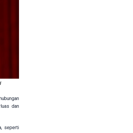
d
 hubungan
rluas dan
, seperti