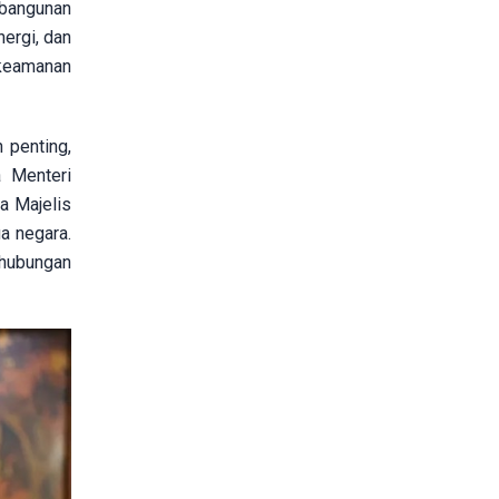
mbangunan
nergi, dan
 keamanan
 penting,
a Menteri
a Majelis
a negara.
 hubungan