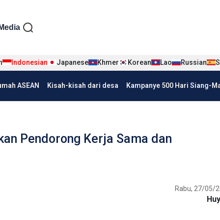
iện tiếng Indo
Media
n
Indonesian
Japanese
Khmer
Korean
Lao
Russian
S
umah ASEAN
Kisah-kisah dari desa
Kampanye 500 Hari Siang-Mal
kan Pendorong Kerja Sama dan
Rabu, 27/05/2
Hu