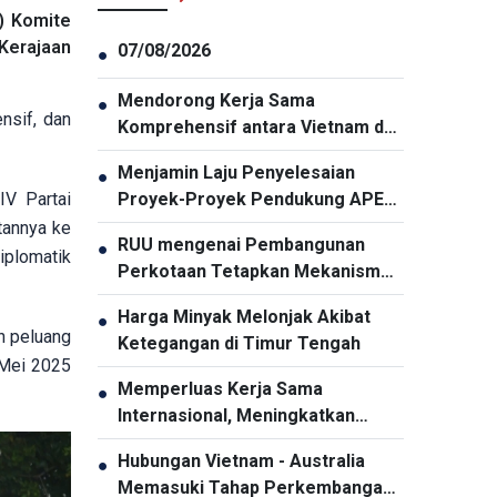
) Komite
Kerajaan
07/08/2026
●
Mendorong Kerja Sama
●
nsif, dan
Komprehensif antara Vietnam dan
Thailand
Menjamin Laju Penyelesaian
●
IV Partai
Proyek-Proyek Pendukung APEC
2027
tannya ke
RUU mengenai Pembangunan
●
iplomatik
Perkotaan Tetapkan Mekanisme
Khusus dan Unggul bagi Kota Ho
Harga Minyak Melonjak Akibat
●
Chi Minh
n peluang
Ketegangan di Timur Tengah
 Mei 2025
Memperluas Kerja Sama
●
Internasional, Meningkatkan
Promosi Pariwisata Vietnam
Hubungan Vietnam - Australia
●
Memasuki Tahap Perkembangan