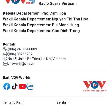
Radio Suara Vietnam
Kepala Departemen
: Pho Cam Hoa
Wakil Kepala Departemen:
Nguyen Thi Thu Hoa
Wakil Kepala Departemen:
Bui Manh Hung
Wakil Kepala Departemen:
Cao Dinh Trung
Kontak
(084) 24 38266809
(084) 38266707
No 45, Jalan Ba Trieu, Ha Noi, Vietnam
vovworld@vov.vn
Mạng xã hội
Ikuti VOV World:
menu footer tiếng Indo
Tentang Kami
Berita