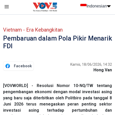
Nhảy đến nội dung
Indonesian
menu trang chủ tiếng Indo
menu phụ tiếng Indo
Vietnam - Era Kebangkitan
Pembaruan dalam Pola Pikir Menarik
FDI
Kamis, 18/06/2026, 14:32
Facebook
Hong Van
[VOVWORLD] - Resolusi Nomor 10-NQ/TW tentang
pengembangan ekonomi dengan modal investasi asing
yang baru saja diterbitkan oleh Politbiro pada tanggal 8
Juni 2026 terus menegaskan peran penting sektor
investasi asing terhadap pertumbuhan dan