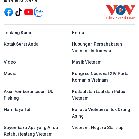
Mạng xã hội
Ikuti VOV World:
menu footer tiếng Indo
Tentang Kami
Berita
Kotak Surat Anda
Hubungan Persahabatan
Vietnam-Indonesia
Video
Musik Vietnam
Media
Kongres Nasional XIV Partai
Komunis Vietnam
Aksi Pemberantasan IUU
Kedaulatan Laut dan Pulau
Fishing
Vietnam
Hari Raya Tet
Bahasa Vietnam untuk Orang
Asing
Sayembara Apa yang Anda
Vietnam: Negara Start-up
Ketahui tentang Vietnam