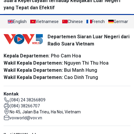
Suara Kepercayaan terhadap Kebijakan Luar Negeri
yang Tepat dan Efektif
English
Vietnamese
Chinese
French
German
Departemen Siaran Luar Negeri dari
Radio Suara Vietnam
Kepala Departemen
: Pho Cam Hoa
Wakil Kepala Departemen:
Nguyen Thi Thu Hoa
Wakil Kepala Departemen:
Bui Manh Hung
Wakil Kepala Departemen:
Cao Dinh Trung
Kontak
(084) 24 38266809
(084) 38266707
No 45, Jalan Ba Trieu, Ha Noi, Vietnam
vovworld@vov.vn