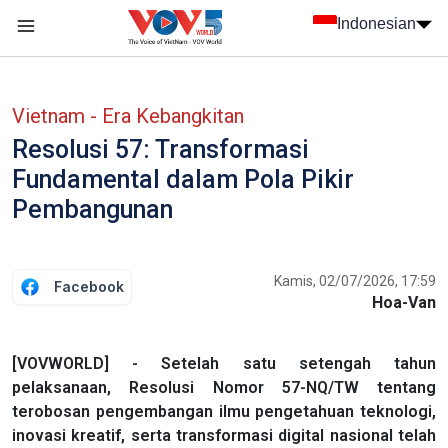
Nhảy đến nội dung
Indonesian
menu trang chủ tiếng Indo
menu phụ tiếng Indo
Vietnam - Era Kebangkitan
Resolusi 57: Transformasi
Fundamental dalam Pola Pikir
Pembangunan
Kamis, 02/07/2026, 17:59
Facebook
Hoa-Van
[VOVWORLD] - Setelah satu setengah tahun
pelaksanaan, Resolusi Nomor 57-NQ/TW tentang
terobosan pengembangan ilmu pengetahuan teknologi,
inovasi kreatif, serta transformasi digital nasional telah