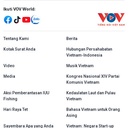
Mạng xã hội
Ikuti VOV World:
menu footer tiếng Indo
Tentang Kami
Berita
Kotak Surat Anda
Hubungan Persahabatan
Vietnam-Indonesia
Video
Musik Vietnam
Media
Kongres Nasional XIV Partai
Komunis Vietnam
Aksi Pemberantasan IUU
Kedaulatan Laut dan Pulau
Fishing
Vietnam
Hari Raya Tet
Bahasa Vietnam untuk Orang
Asing
Sayembara Apa yang Anda
Vietnam: Negara Start-up