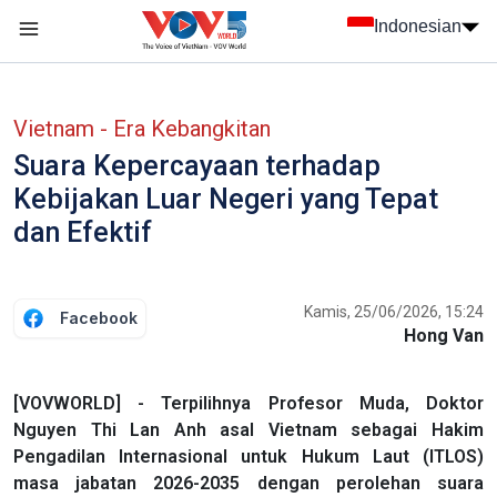
Nhảy đến nội dung
Indonesian
menu trang chủ tiếng Indo
menu phụ tiếng Indo
Vietnam - Era Kebangkitan
Suara Kepercayaan terhadap
Kebijakan Luar Negeri yang Tepat
dan Efektif
Kamis, 25/06/2026, 15:24
Facebook
Hong Van
[VOVWORLD] - Terpilihnya Profesor Muda, Doktor
Nguyen Thi Lan Anh asal Vietnam sebagai Hakim
Pengadilan Internasional untuk Hukum Laut (ITLOS)
masa jabatan 2026-2035 dengan perolehan suara