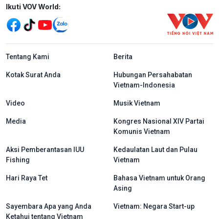
Mạng xã hội
Ikuti VOV World:
menu footer tiếng Indo
Tentang Kami
Berita
Kotak Surat Anda
Hubungan Persahabatan
Vietnam-Indonesia
Video
Musik Vietnam
Media
Kongres Nasional XIV Partai
Komunis Vietnam
Aksi Pemberantasan IUU
Kedaulatan Laut dan Pulau
Fishing
Vietnam
Hari Raya Tet
Bahasa Vietnam untuk Orang
Asing
Sayembara Apa yang Anda
Vietnam: Negara Start-up
Ketahui tentang Vietnam