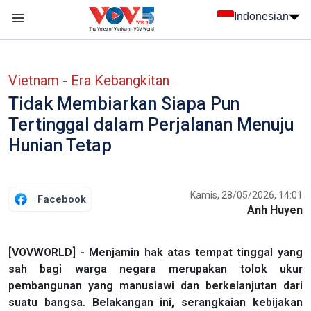
Nhảy đến nội dung
Indonesian
menu trang chủ tiếng Indo
menu phụ tiếng Indo
Vietnam - Era Kebangkitan
Tidak Membiarkan Siapa Pun
Tertinggal dalam Perjalanan Menuju
Hunian Tetap
Kamis, 28/05/2026, 14:01
Facebook
Anh Huyen
[VOVWORLD] - Menjamin hak atas tempat tinggal yang
sah bagi warga negara merupakan tolok ukur
pembangunan yang manusiawi dan berkelanjutan dari
suatu bangsa. Belakangan ini, serangkaian kebijakan