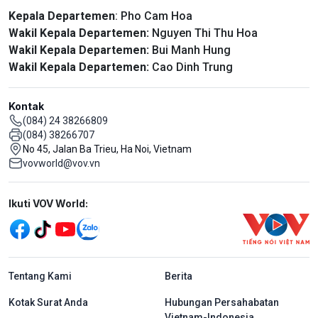
Kepala Departemen
: Pho Cam Hoa
Wakil Kepala Departemen:
Nguyen Thi Thu Hoa
Wakil Kepala Departemen:
Bui Manh Hung
Wakil Kepala Departemen:
Cao Dinh Trung
Kontak
(084) 24 38266809
(084) 38266707
No 45, Jalan Ba Trieu, Ha Noi, Vietnam
vovworld@vov.vn
Mạng xã hội
Ikuti VOV World:
menu footer tiếng Indo
Tentang Kami
Berita
Kotak Surat Anda
Hubungan Persahabatan
Vietnam-Indonesia