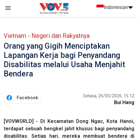
Nhảy đến nội dung
Indonesian
menu trang chủ tiếng Indo
menu phụ tiếng Indo
Vietnam - Negeri dan Rakyatnya
Orang yang Gigih Menciptakan
Lapangan Kerja bagi Penyandang
Disabilitas melalui Usaha Menjahit
Bendera
Selasa, 26/05/2026, 15:12
Facebook
Bui Hang
[VOVWORLD] - Di Kecamatan Dong Ngac, Kota Hanoi,
terdapat sebuah bengkel jahit khusus bagi penyandang
disabilitas. Setiap hari, mereka membuat bendera di