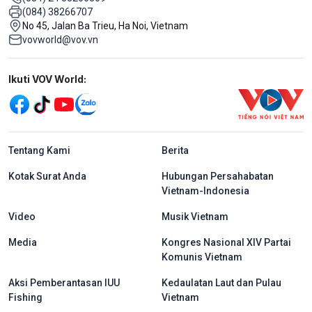
(084) 38266707
No 45, Jalan Ba Trieu, Ha Noi, Vietnam
vovworld@vov.vn
Mạng xã hội
Ikuti VOV World:
menu footer tiếng Indo
Tentang Kami
Berita
Kotak Surat Anda
Hubungan Persahabatan
Vietnam-Indonesia
Video
Musik Vietnam
Media
Kongres Nasional XIV Partai
Komunis Vietnam
Aksi Pemberantasan IUU
Kedaulatan Laut dan Pulau
Fishing
Vietnam