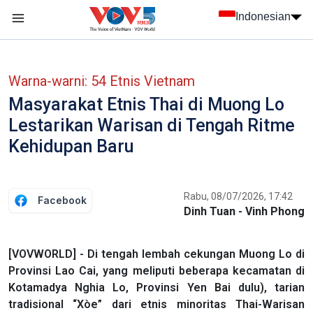
Nhảy đến nội dung
Indonesian
menu trang chủ tiếng Indo
menu phụ tiếng Indo
Warna-warni: 54 Etnis Vietnam
Masyarakat Etnis Thai di Muong Lo
Lestarikan Warisan di Tengah Ritme
Kehidupan Baru
Rabu, 08/07/2026, 17:42
Facebook
Dinh Tuan - Vinh Phong
[VOVWORLD] - Di tengah lembah cekungan Muong Lo di
Provinsi Lao Cai, yang meliputi beberapa kecamatan di
Kotamadya Nghia Lo, Provinsi Yen Bai dulu), tarian
tradisional “Xòe” dari etnis minoritas Thai-Warisan