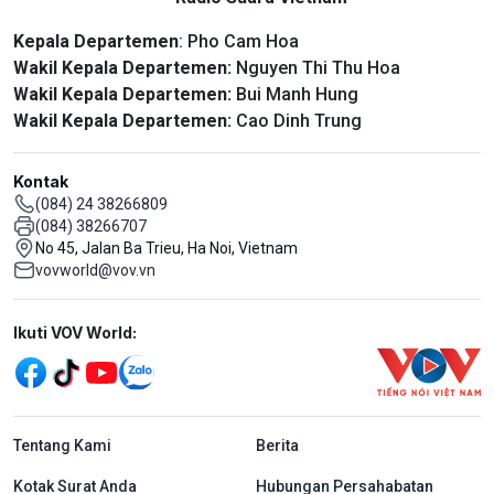
Kepala Departemen
: Pho Cam Hoa
Wakil Kepala Departemen:
Nguyen Thi Thu Hoa
Wakil Kepala Departemen:
Bui Manh Hung
Wakil Kepala Departemen:
Cao Dinh Trung
Kontak
(084) 24 38266809
(084) 38266707
No 45, Jalan Ba Trieu, Ha Noi, Vietnam
vovworld@vov.vn
Mạng xã hội
Ikuti VOV World:
menu footer tiếng Indo
Tentang Kami
Berita
Kotak Surat Anda
Hubungan Persahabatan