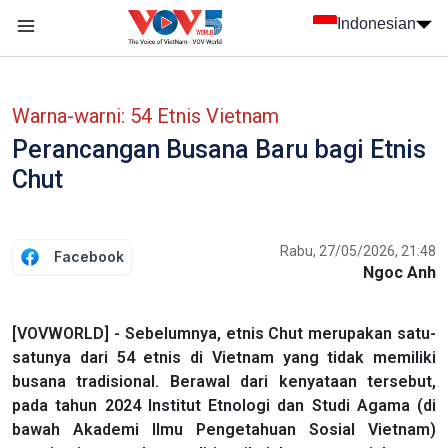
Nhảy đến nội dung
Indonesian
menu trang chủ tiếng Indo
menu phụ tiếng Indo
Warna-warni: 54 Etnis Vietnam
Perancangan Busana Baru bagi Etnis
Chut
Rabu, 27/05/2026, 21:48
Facebook
Ngoc Anh
[VOVWORLD] - Sebelumnya, etnis Chut merupakan satu-
satunya dari 54 etnis di Vietnam yang tidak memiliki
busana tradisional. Berawal dari kenyataan tersebut,
pada tahun 2024 Institut Etnologi dan Studi Agama (di
bawah Akademi Ilmu Pengetahuan Sosial Vietnam)