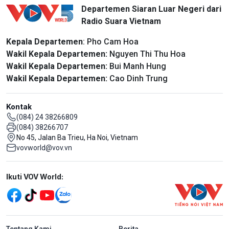
Departemen Siaran Luar Negeri dari
Radio Suara Vietnam
Kepala Departemen
: Pho Cam Hoa
Wakil Kepala Departemen:
Nguyen Thi Thu Hoa
Wakil Kepala Departemen:
Bui Manh Hung
Wakil Kepala Departemen:
Cao Dinh Trung
Kontak
(084) 24 38266809
(084) 38266707
No 45, Jalan Ba Trieu, Ha Noi, Vietnam
vovworld@vov.vn
Mạng xã hội
Ikuti VOV World:
menu footer tiếng Indo