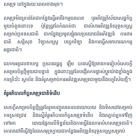
សមុទ្រ នៅក្នុងរយៈពេលខាងមុខ។
សមុទ្រមិនគ្រាន់តែជាកន្លែងធ្វើអាជីវកម្មធនធាន ឬអភិវឌ្ឍវិស័យសេដ្ឋកិច្ច
មួយចំនួននោះទេ ប៉ុន្តែត្រូវតែកំណត់ថា ជាលំហអភិវឌ្ឍន៍យុទ្ធសាស្ត្រ
សម្រាប់ប្រទេសជាតិ ជាកន្លែងប្រមូលផ្តុំផលប្រយោជន៍អភិវឌ្ឍន៍ ការពារ
ជាតិ សន្តិសុខ វិទ្យាសាស្ត្រ បច្ចេកវិទ្យា និងការធ្វើសមាហរណកម្ម
អន្តរជាតិ។
លោកអគ្គលេខាបក្ស ប្រធានរដ្ឋតូ ឡឹម បានស្នើឱ្យមានការរៀបចំសេចក្តី
សម្រេចចិត្ត​ថ្មីមួយជាបន្ទាន់ ក្នុងនោះត្រូវតែបង្កើតការផ្លាស់ប្តូរយ៉ាងខ្លាំងក្នុង
ការត្រិះរិះ ស្ថាប័ន និងគំរូសម្រាប់ការអភិវឌ្ឍសមុទ្រជាមួយនឹងចក្ខុវិស័យថ្មី។
គំរូអភិបាលកិច្ចសមុទ្រជាតិទំនើប
សេចក្តីសម្រេចចិត្ត​ថ្មីត្រូវតែរួមបញ្ចូលគោលនយោបាយ និងទិសដៅសម្រាប់
ការស្រាវជ្រាវ និងស្នើគំរូអភិបាលកិច្ចសមុទ្រទំនើប និងតភ្ជាប់គ្នាទៅវិញ
ទៅមក ដោយផ្អែកលើទិន្នន័យនិងការធ្វើផែនការលំហសមុទ្រជាតិ​។
គោលដៅគឺធ្វើឱ្យដែនសមុទ្រក្លាយជាកន្លែងអភិវឌ្ឍន៍យុទ្ធសាស្ត្រសម្រាប់