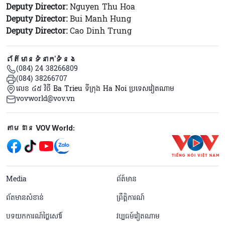
Deputy Director:
Nguyen Thu Hoa
Deputy Director:
Bui Manh Hung
Deputy Director:
Cao Dinh Trung
ព័ត៌មានទំនាក់ទំនង
(084) 24 38266809
(084) 38266707
លេខ ៤៥ វិថី Ba Trieu ទីក្រុង Ha Noi ប្រទេសវៀតណាម
vovworld@vov.vn
Mạng xã hội
តាមដាន VOV World:
menu footer tiếng Khmer
Media
ព័ត៍មាន
ព័តមានសំខាន់
ព្រឹត្តិការណ៍
បទយកការណ៍ថ្ងៃសៅរ៍
វប្បធម៍វៀតណាម