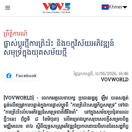
Nhảy đến nội dung
Khmer
Menu trang chủ tiếng Khmer
menu phụ tiếng Khmer
ព្រឹត្តិការណ៍
ផ្លាស់ប្តូរថ្មីការត្រិះរិះ និងចក្ខុវិស័យអភិវឌ្ឍន៍
សមុទ្រក្នុងយុគសម័យថ្មី
ថ្ងៃព្រហស្បតិ៍, 11/06/2026, 16:46
Facebook
VOVWORLD
[VOVWORLD] - លោកអគ្គលេខាបក្ស ប្រធានរដ្ឋតូ ឡឹម បានសង្កត់
ធ្ងន់លើតម្រូវការបន្ទាន់ក្នុងការផ្លាស់ប្តូរពី "ការត្រិះរិះសេដ្ឋកិច្ចសមុទ្រ" ទៅជា
"ការត្រិះរិះលំហអភិវឌ្ឍន៍សមុទ្រជាតិដ៏រឹងមាំ" នៅក្នុងសម័យប្រជុំនាពេល
ថ្មីៗនេះ (ថ្ងៃទី ៨ ខែមិថុនា) លើគម្រោងបូកសរុបសេចក្តីសម្រេចចិត្ត
មជ្ឈិមលេខ ៣៦ ស្តីពីយុទ្ធសាស្ត្រអភិវឌ្ឍន៍ប្រកបដោយចីរភាពនៃសេដ្ឋកិច្ច