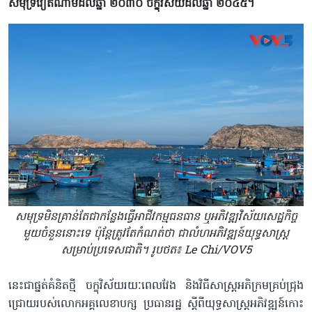
សមុទ្រវៀតណាមដល់ឆ្នាំ ២០៣០ ចក្ខុវិស័យដល់ឆ្នាំ ២០៤៥។
សមុទ្រមិនគ្រាន់តែជាកន្លែងធ្វើអាជីវកម្មធនធាន ឬអភិវឌ្ឍវិស័យសេដ្ឋកិច្ច
មួយចំនួននោះទេ ប៉ុន្តែត្រូវតែកំណត់ថា ជាលំហអភិវឌ្ឍន៍យុទ្ធសាស្ត្រ
សម្រាប់ប្រទេសជាតិ។ រូបថត៖ Le Chi/VOV5
នេះជាផ្នត់គំនិតថ្មី ចក្ខុវិស័យរយៈពេលវែង និងវិធីសាស្រ្តអភិក្រមគ្រប់ជ្រុង
ជ្រោយរបស់លោកអគ្គលេខាបក្ស ប្រធានរដ្ឋ ស្តីពីយុទ្ធសាស្ត្រអភិវឌ្ឍន៍កោះ