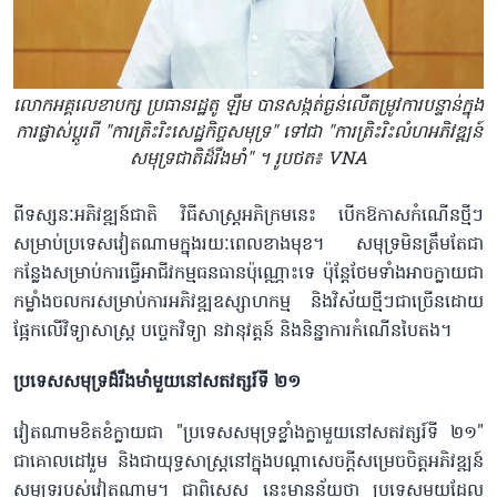
លោកអគ្គលេខាបក្ស ប្រធានរដ្ឋតូ ឡឹម បានសង្កត់ធ្ងន់លើតម្រូវការបន្ទាន់ក្នុង
ការផ្លាស់ប្តូរពី "ការត្រិះរិះសេដ្ឋកិច្ចសមុទ្រ" ទៅជា "ការត្រិះរិះលំហអភិវឌ្ឍន៍
សមុទ្រជាតិដ៏រឹងមាំ" ។ រូបថត៖ VNA
ពីទស្សនៈអភិវឌ្ឍន៍ជាតិ វិធីសាស្រ្តអភិក្រមនេះ បើកឱកាសកំណើនថ្មីៗ
សម្រាប់ប្រទេសវៀតណាមក្នុងរយៈពេលខាងមុខ។ សមុទ្រមិនត្រឹមតែជា
កន្លែងសម្រាប់ការធ្វើអាជីវកម្មធនធានប៉ុណ្ណោះទេ ប៉ុន្តែថែមទាំងអាចក្លាយជា
កម្លាំងចលករសម្រាប់ការអភិវឌ្ឍឧស្សាហកម្ម និងវិស័យថ្មីៗជាច្រើនដោយ
ផ្អែកលើវិទ្យាសាស្ត្រ បច្ចេកវិទ្យា នវានុវត្តន៍ និងនិន្នាការកំណើនបៃតង។
ប្រទេសសមុទ្រដ៏រឹងមាំមួយនៅសតវត្សរ៍ទី ២១
វៀតណាមខិតខំក្លាយជា "ប្រទេសសមុទ្រខ្លាំងក្លាមួយនៅសតវត្សរ៍ទី ២១"
ជាគោលដៅរួម និងជាយុទ្ធសាស្ត្រនៅក្នុងបណ្តាសេចក្តីសម្រេចចិត្តអភិវឌ្ឍន៍
សមុទ្ររបស់វៀតណាម។ ជាពិសេស នេះមានន័យថា ប្រទេសមួយដែល