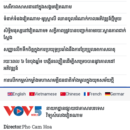
សេរីភាពសាសនានៅក្នុងសង្គមវៀតណាម
ទំនាក់ទំនងវៀតណាម-អូស្ត្រាលី ឈាន​ចូលដំណាក់កាលអភិវឌ្ឍន៍ថ្មីមួយ
សិទ្ធិមនុស្សនៅវៀតណាម៖ សក្ខីភាពត្រូវបានបញ្ជាក់តាមរយៈស្ថានភាពជាក់
ស្តែង
សញ្ញាលើកទឹកចិត្តក្នុងការប្រយុទ្ធប្រឆាំងនឹងការប្រែប្រួលអាកាសធាតុ
រយៈពេល ៦​ ខែចុងឆ្នាំ៖ បង្កើន​ល្បឿនដើម្បីសម្រេចបាននូវគោលដៅ
អភិវឌ្ឍន៍
ការលើកកម្ពស់កម្លាំងមហាសាមគ្គីជនជាតិទាំងមូលក្នុងយុគសម័យថ្មី
English
Vietnamese
Chinese
French
German
នាយកដ្ឋានផ្សាយជាភាសារបរទេស
វិទ្យុសំលេងវៀតណាម
Director
:Pho Cam Hoa