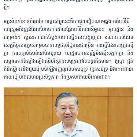
ថ្មី។
អត្ថន័យសំខាន់បំផុតនៃការផ្លាស់ប្តូរនេះគឺការជួយវៀតណាមឆ្លងកាត់លើវិធី
សាស្រ្តអភិវឌ្ឍន៍ដែលបែកបាក់ដោយផ្អែកលើវិស័យនីមួយៗ មូលដ្ឋាន និង
គម្រោង។ ស្ថានភាពជាក់ស្តែងនាពេលថ្មីៗនេះបង្ហាញថា ខណៈពេលដែល
សេដ្ឋកិច្ចសមុទ្រសម្រេចបានលទ្ធផលវិជ្ជមានជាច្រើន ការធ្វើផែនការត្រួតស៊ី
គ្នា ការតភ្ជាប់តំបន់នៅតែខ្សោយ ហេដ្ឋារចនាសម្ព័ន្ធមិនស៊ីសង្វាក់គ្នា និង
សម្ពាធកាន់តែខ្លាំងឡើងលើបរិស្ថានសមុទ្រនៅតែបន្តកើតមាន។ ដូច្នេះ ផ្នត់
គំនិតថ្មីនេះនឹងជួយរៀបចំឡើងវិញនូវលំហសមុទ្រ ឆ្នេរសមុទ្រ និងកោះនានា
តាមរបៀបដែលមានប្រសិទ្ធភាព និងប្រកបដោយចីរភាពជាង។