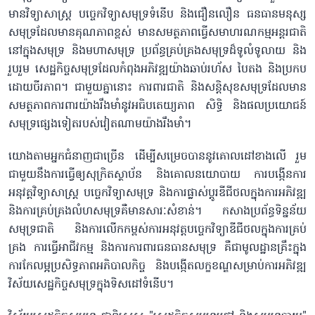
មានវិទ្យាសាស្ត្រ បច្ចេកវិទ្យាសមុទ្រទំនើប និងជឿនលឿន ធនធានមនុស្ស
សមុទ្រដែលមានគុណភាពខ្ពស់ មានសមត្ថភាពធ្វើសមាហរណកម្មអន្តរជាតិ
នៅក្នុងសមុទ្រ និងមហាសមុទ្រ ប្រព័ន្ធគ្រប់គ្រងសមុទ្រដ៏ទូលំទូលាយ និង
រួបរួម សេដ្ឋកិច្ចសមុទ្រដែលកំពុងអភិវឌ្ឍយ៉ាងឆាប់រហ័ស បៃតង និងប្រកប
ដោយចីរភាព។ ជាមួយគ្នានោះ ការពារជាតិ និងសន្តិសុខសមុទ្រដែលមាន
សមត្ថភាពការពារយ៉ាងរឹងមាំនូវអធិបតេយ្យភាព សិទ្ធិ និងផលប្រយោជន៍
សមុទ្រផ្សេងទៀតរបស់វៀតណាមយ៉ាងរឹងមាំ។
យោងតាមអ្នកជំនាញជាច្រើន ដើម្បីសម្រេចបាននូវគោលដៅខាងលើ រួម
ជាមួយនឹងការធ្វើឲ្យសុក្រិតស្ថាប័ន និងគោលនយោបាយ ការបង្កើនការ
អនុវត្តវិទ្យាសាស្ត្រ បច្ចេកវិទ្យាសមុទ្រ និងការផ្លាស់ប្តូរឌីជីថលក្នុងការអភិវឌ្ឍ
និងការគ្រប់គ្រងលំហសមុទ្រគឺមានសារៈសំខាន់។ កសាងប្រព័ន្ធទិន្នន័យ
សមុទ្រជាតិ និងការលើកកម្ពស់ការអនុវត្តបច្ចេកវិទ្យាឌីជីថលក្នុងការគ្រប់
គ្រង ការធ្វើអាជីវកម្ម និងការការពារធនធានសមុទ្រ គឺជាមូលដ្ឋានគ្រឹះក្នុង
ការកែលម្អប្រសិទ្ធភាពអភិបាលកិច្ច និងបង្កើតលក្ខខណ្ឌសម្រាប់ការអភិវឌ្ឍ
វិស័យសេដ្ឋកិច្ចសមុទ្រក្នុងទិសដៅទំនើប។