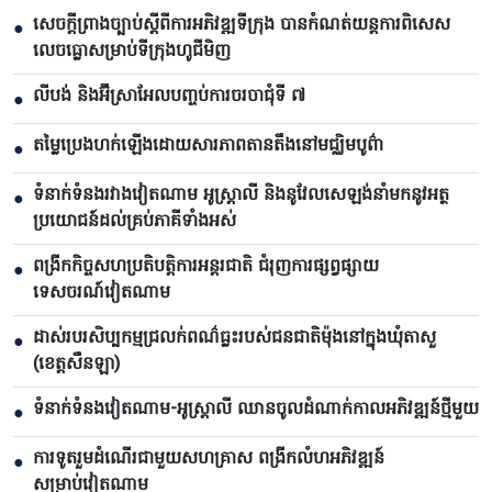
សេចក្តីព្រាងច្បាប់ស្តីពីការអភិវឌ្ឍទីក្រុង បាន​កំណត់យន្តការពិសេស
●
លេចធ្លោសម្រាប់ទីក្រុងហូជីមិញ
លីបង់ និងអ៊ីស្រាអែលបញ្ចប់ការចរចាជុំទី ៧​
●
តម្លៃប្រេងហក់ឡើងដោយសារភាពតានតឹងនៅមជ្ឈិមបូព៌ា
●
ទំនាក់ទំនងរវាងវៀតណាម អូស្ត្រាលី និងនូវែលសេឡង់នាំមកនូវអត្ថ
●
ប្រយោជន៍ដល់គ្រប់ភាគីទាំងអស់
ពង្រីកកិច្ចសហប្រតិបត្តិការអន្តរជាតិ ជំរុញការផ្សព្វផ្សាយ
●
ទេសចរណ៍វៀតណាម
ដាស់របរសិប្បកម្មជ្រលក់ពណ៌ធ្លះរបស់ជនជាតិម៉ុងនៅក្នុងឃុំតាសួ
●
(ខេត្តសឺនឡា)
ទំនាក់ទំនងវៀតណាម-អូស្ត្រាលី ឈាន​ចូលដំណាក់កាលអភិវឌ្ឍន៍ថ្មីមួយ
●
ការទូតរួមដំណើរជាមួយសហគ្រាស ពង្រីកលំហអភិវឌ្ឍន៍
●
សម្រាប់វៀតណាម