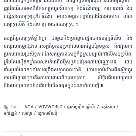
វិស័យសេដ្ឋកិច្ចសមុទ្រ ជាពិសេស "សេដ្ឋកិច្ចសមុទ្រជ្រៅ និងសមុទ្រឆ្ងាយ"
ត្រូវតែដើរតាមមាគ៌ានៃឧស្សាហូបនីយកម្ម និងទំនើបកម្ម; ការពារជាតិ និង
សន្តិសុខសមុទ្រត្រូវតែទំនើប មានសមត្ថភាពគ្រប់គ្រងដែនអាកាស លំហ
សមុទ្រលើដី និងលំហក្រោមបាតសមុទ្រ...។
សេដ្ឋកិច្ចសមុទ្រដ៏ខ្លាំងក្លា ជាមួយនឹងប្រព័ន្ធហេដ្ឋារចនាសម្ព័ន្ធទំនើប និង
ឧស្សាហកម្មផ្សេងៗ..សេដ្ឋកិច្ចសមុទ្រដែលមានតម្លៃបន្ថែមខ្ពស់ និងវត្តមាន
ប្រកបដោយប្រសិទ្ធភាពនៃសកម្មភាពសេដ្ឋកិច្ចស្របច្បាប់នៅលើសមុទ្រមិន
ត្រឹមតែបង្កើតកម្លាំងចលករកំណើនថ្មីសម្រាប់វៀតណាមប៉ុណ្ណោះទេ ថែម
ទាំងរួមចំណែកដល់ការពង្រឹងសក្តានុពលជាតិ ដោយភ្ជាប់យ៉ាងជិតស្និទ្ធនូវ
ការអភិវឌ្ឍជាមួយនឹងការការពារអធិបតេយ្យភាព សិទ្ធិអធិបតេយ្យភាព
និងផលប្រយោជន៍ជាតិនៅលើសមុទ្រក្នុងដំណាក់កាលថ្មី៕
Tag:
VOV /
VOVWORLD /
ផ្លាស់ប្តូរថ្មីការត្រិះរិះ /
ចក្ខុវិស័យ /
អភិវឌ្ឍន៍ /
សមុទ្រ /
យុគសម័យថ្មី