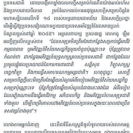
ប្រទេសជាតិ ដោយបង្កើតកម្លាំងចលករថ្មីសម្រាប់កំណើនយ៉ាងឆាប់រហ័ស
និងប្រកបដោយចីរភាព រួមចំណែកដល់ការអនុវត្តសេចក្តីសម្រេចចិត្ត​នៃ
មហាសន្និបាតលើកទី ១៤ របស់បក្សដោយជោគជ័យ និងសេចក្តីប្រាថ្នា
ដើម្បីធ្វើឱ្យប្រទេសវៀតណាមក្លាយជាប្រទេសអភិវឌ្ឍន៍ដែលមានប្រាក់
ចំណូលខ្ពស់នៅឆ្នាំ ២០៤៥។ អគ្គលេខាបក្ស ប្រធានរដ្ឋ លោកតូ ឡឹម
អញ្ជើញលើកច្បាស់ថា៖
“ដែនសមុទ្រមិនត្រឹមតែជាកន្លែងសម្រាប់ធ្វើអាជីវ
កម្មធនធាន ឬអភិវឌ្ឍន៍វិស័យសេដ្ឋកិច្ចមួយចំនួនប៉ុណ្ណោះទេ ប៉ុន្តែត្រូវបាន
កំណត់ថា ជាកន្លែងអភិវឌ្ឍន៍យុទ្ធសាស្ត្ររបស់ប្រទេសជាតិ ជាកន្លែងដែល
ប្រមូលផ្តុំផលប្រយោជន៍នៃការការពារជាតិ សន្តិសុខ វិទ្យាសាស្ត្រ
បច្ចេកវិទ្យា និងការធ្វើសមាហរណកម្មអន្តរជាតិ។ ហេតុដូច្នេះ សេចក្តី
សម្រេចចិត្តថ្មីនេះមិនត្រឹមតែឆ្លើយសំណួរអំពីរបៀបអភិវឌ្ឍន៍វិស័យសេដ្ឋកិច្ច
សមុទ្រប៉ុណ្ណោះទេ ប៉ុន្តែក៏ត្រូវតែឆ្លើយសំណួរធំជាងនេះផងដែរ អំពីរបៀប
ដែលវៀតណាមនឹងធ្វើអាជីវកម្ម អភិបាលកិច្ច និងអភិវឌ្ឍលំហសមុទ្រជាតិ
ទាំងមូល ដើម្បីបម្រើគោលដៅអភិវឌ្ឍន៍របស់ប្រទេសក្នុងរយៈពេលជាច្រើន
ទសវត្សរ៍ខាងមុខ”។
យោងតាមអ្នកជំនាញ នេះគឺជាវិធីសាស្រ្តដ៏ទូលំទូលាយរបស់លោកអគ្គ
លេខាបក្ស ប្រធានរដ្ឋលើយុទ្ធសាស្ត្រអភិវឌ្ឍន៍កោះសមុទ្រ ក្នុងយុគសម័យ