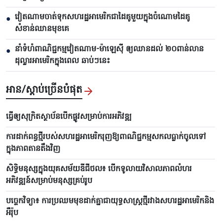
វៀតណាមចាត់ទុកសហរដ្ឋអាមេរិកជាដៃគូមួយក្នុងចំណោមដៃគូ
●
សំខាន់ឈានមុខគេ
នាំទំហំពាណិជ្ជកម្មវៀតណាម-ម៉ាឡេស៊ី ឲ្យឈានដល់ ២០ពាន់លាន
●
ដុល្លារអាមេរិកក្នុងពេល ឆាប់ៗនេះ
អាន/ស្តាប់ច្រើនបំផុត
ធ្វើឲ្យសុក្រិតស្ថាប័នបើកផ្លូវសម្រាប់ការអភិវឌ្ឍ
ការដាក់ពន្ធថ្មីរបស់សហរដ្ឋអាមេរិករុញឱ្យពាណិជ្ជកម្មសកលធ្លាក់ចូលទៅ
ក្នុងភាពតានតឹងវិញ
សិទ្ធិមនុស្សក្នុងយុគសម័យឌីជីថល៖ បើកទូលាយវិសាលភាពលំហរ
អភិវឌ្ឍន៍សម្រាប់មនុស្សគ្រប់រូប
បច្ចេកវិទ្យា៖ ការប្រឈមមុខដាក់គ្នាជាយុទ្ធសាស្ត្រថ្មីរវាងសហរដ្ឋអាមេរិកនិង
អឺរ៉ុប