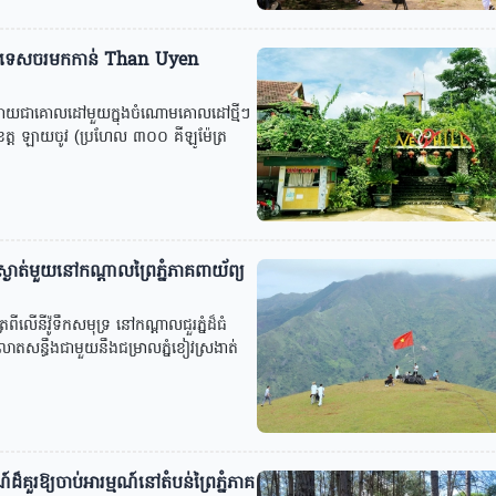
ញៀវទេសចរមកកាន់ Than Uyen
ងក្លាយជាគោលដៅមួយក្នុងចំណោមគោលដៅថ្មីៗ
្ត ឡាយចូវ (ប្រហែល ៣០០ គីឡូម៉ែត្រ
្ងាត់មួយនៅកណ្តាលព្រៃភ្នំភាគពាយ័ព្យ
ើនីវ៉ូទឹកសមុទ្រ នៅកណ្តាលជួរភ្នំដ៏ធំ
តសន្ធឹងជាមួយនឹងជម្រាលភ្នំខៀវស្រងាត់
រឱ្យចាប់អារម្មណ៍នៅតំបន់ព្រៃភ្នំភាគ