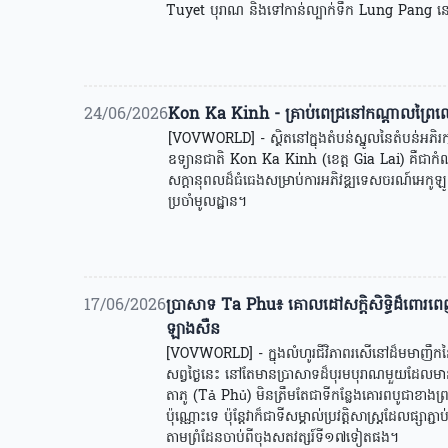
Tuyet បុរាណ និងទៅកាន់ល្បាក់ទឹក Lung Pang នៅក
24/06/2026
Kon Ka Kinh - គ្រាប់ពេជ្រនៅកណ្ដាលព្
[VOVWORLD] - ស្ថិតនៅក្នុងតំបន់ស្នូលនៃតំបន់អ
ឧទ្យានជាតិ Kon Ka Kinh (ខេត្ត Gia Lai) គឺជាកំណប់
សក្ដានុពលដ៏ធំធេងសម្រាប់ការអភិវឌ្ឍទេសចរណ៍អេកូឡូ
ប្រចាំមូលដ្ឋាន។
17/06/2026
ប្រាសាទ Ta Phu៖ គោលដៅសក្តិសិទ្ធិដ៏ពោរពេញទៅដ
ឡាងសឺន
[VOVWORLD] - ក្នុងលំហូរជីវិភាពរសើនៅដ៏មមាញឹកនៃ
សព្វថ្ងៃនេះ នៅតែមានប្រាសាទដ៏បុរមបុរាណមួយដែលម
តាភូ​ (Tả Phủ) មិនត្រឹមតែជាទីកន្លែងគោរពបូជាខាងព
ប៉ុណ្ណោះទេ ប៉ុន្តែវាក៏ជាទីសម្គាល់ប្រវត្តិសាស្ត្រដែលផ្សាភ
តាមព្រំដែនចាប់ពីចុងសតវត្សរ៍ទី១៧ទៀតផង។