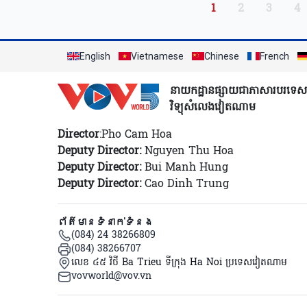
Pagination
Trang hiện thời
Trang
Trang
Tr
1
2
3
4
English
Vietnamese
Chinese
French
នាយកដ្ឋានផ្សាយជាភាសារបរទេស
វិទ្យុសំលេងវៀតណាម
Director
:Pho Cam Hoa
Deputy Director:
Nguyen Thu Hoa
Deputy Director:
Bui Manh Hung
Deputy Director:
Cao Dinh Trung
ព័ត៌មានទំនាក់ទំនង
(084) 24 38266809
(084) 38266707
លេខ ៤៥ វិថី Ba Trieu ទីក្រុង Ha Noi ប្រទេសវៀតណាម
vovworld@vov.vn