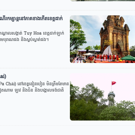
ើរកម្សាន្តនៅភាគខាងកើតខេត្តដាក់
្តាលសង្កាត់ Tuy Hoa ខេត្តដាក់ឡាក់
បុរាណផង និងស្ងប់ស្ងាត់ផង។
ai)
a Chải) នៅខេត្តឌៀនបៀន មិនត្រឹមតែមាន
ំដែនវៀតណាម ឡាវ និងចិន និងបង្គោលទង់ជាតិ