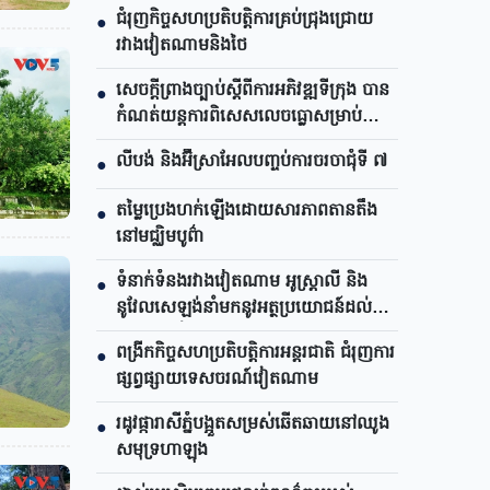
ជំរុញកិច្ចសហប្រតិបត្តិការគ្រប់ជ្រុងជ្រោយ
●
រវាងវៀតណាមនិងថៃ
សេចក្តីព្រាងច្បាប់ស្តីពីការអភិវឌ្ឍទីក្រុង បាន​
●
កំណត់យន្តការពិសេសលេចធ្លោសម្រាប់
ទីក្រុងហូជីមិញ
លីបង់ និងអ៊ីស្រាអែលបញ្ចប់ការចរចាជុំទី ៧​
●
តម្លៃប្រេងហក់ឡើងដោយសារភាពតានតឹង
●
នៅមជ្ឈិមបូព៌ា
ទំនាក់ទំនងរវាងវៀតណាម អូស្ត្រាលី និង
●
នូវែលសេឡង់នាំមកនូវអត្ថប្រយោជន៍ដល់
គ្រប់ភាគីទាំងអស់
ពង្រីកកិច្ចសហប្រតិបត្តិការអន្តរជាតិ ជំរុញការ
●
ផ្សព្វផ្សាយទេសចរណ៍វៀតណាម
រដូវផ្ការាសីភ្នំបង្អួតសម្រស់ឆើតឆាយនៅឈូង
●
សមុទ្រហាឡុង