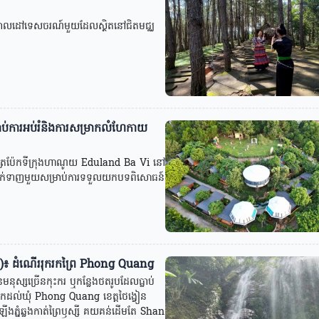
គោលដៅទេសចរណ៍មួយដែលស្ថិតនៅជិតមជ្ឈ
ការអប់រំនិងការសម្រាកលំហែកាយ
រប៉ែកទីក្រុងហាណូយ Eduland Ba Vi នៅ
ទាក់ទាញមួយសម្រាប់ការទទួលយកបទពិសោធន៍
ៀន)៖ ដំណើររុករកព្រៃ Phong Quang
្សច្រើនកុះករ ឬកន្លែងថតរូបដែលធ្លាប់
នមកដល់ឃុំ Phong Quang ខេត្តថៃង្វៀន
ភ្នំឆ្លងកាត់ព្រៃឫស្សី គយគន់ដើមតែ Shan