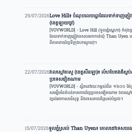
29/07/2026
Love Hill៖ ចំណុចលេចធ្លោដែលទាក់ទាញភ្
(ខេត្តឡាយចូវ)
[VOVWORLD] - Love Hill (ទួលភ្នំស្នេហា) កំពុ
ដែលទាក់ទាញភ្ញៀវទេសចរមកកាន់ឃុំ Than Uyen ខេត
ពីភាគពាយ័ព្យទីក្រុងហាណូយ)។
22/07/2026
វាលស្មៅតាសួ (ខេត្តសឺនឡា)៖ លំហបៃតងដ៏ស្ងប់ស
ប្រទេសវៀតណាម
[VOVWORLD] - ស្ថិតនៅរយៈកម្ពស់ជិត ១៦០០ ម៉ែត្រពីល
សម្បើមនៃតំបន់ភាគពាយ័ព្យប្រទេសវៀតណាម វាលស្មៅលា
ខ្យល់អាកាសបរិសុទ្ធ និងទេសភាពដ៏ស្រស់បំព្រង។
15/07/2026
ទួលភ្នំស្រល់ Than Uyen៖ គោលដៅទេសចរណ៍ដ៏គួ