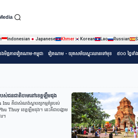
iện tiếng Khmer
Media
n
Indonesian
Japanese
Khmer
Korean
Lao
Russian
S
r
ំនងមិត្តភាពវៀតណាម-កម្ពុជា
វៀតណាម - យុគសម័យស្ទុះឈានទៅមុខ
៥០០ ថ្ងៃទាំ
ូរបស់ជនជាតិចាមនៅខេត្តឡឹមដុង
nu គឺជាសំណង់ស្ថាបត្យកម្មគំរូរបស់
 Phu Thuy ខេត្តឡឹមដុង។ នេះគឺជាចង្គោម
ដែល។