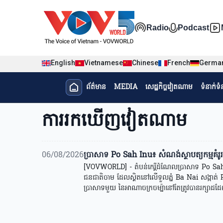
Nhảy đến nội dung
Đa phương t
Radio
Podcast
English
Vietnamese
Chinese
French
Germa
Menu trang chủ tiếng Khme
ព័ត៌មាន​
MEDIA
សេដ្ឋកិច្ចវៀតណាម
ទំនាក់ទ
menu phụ tiếng Khmer
ការរកឃើញវៀតណាម
06/08/2026
ប្រាសាទ Po Sah Inu៖ សំណង់ស្ថាបត្យកម្មគំរ
[VOVWORLD] - តំបន់កេរ្តិ៍ដំណែលប្រាសាទ Po Sah I
ជនជាតិចាម ដែលស្ថិតនៅលើទួលភ្នំ Ba Nai សង្កាត់
ប្រាសាទមួយ នៃអាណាចក្រចម្ប៉ានៅតែត្រូវបានរក្សាដ