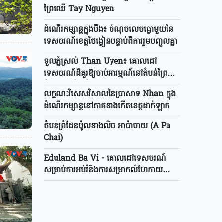
ព្រៃឈើ Tay Nguyen
ដំណើរកម្សាន្តក្នុងបឹង៖ ចំណុចលេចធ្លោមួយនៃ
ទេសចរណ៍ខេត្តថៃង្វៀនបន្ទាប់ពីការរួមបញ្ចូលគ្នា
ទួលភ្នំស្រល់ Than Uyen៖ គោលដៅ
ទេសចរណ៍ដ៏គួរឱ្យចាប់អារម្មណ៍នៅតំបន់ព្រៃ
ភ្នំភាគពាយ័ព្យវៀតណាម
លក្ខណៈវិសេសវិសាលនៃប្រាសាទ Nhan ក្នុង
ដំណើរកម្សាន្តនៅភាគខាងកើតខេត្តដាក់ឡាក់
តំបន់ព្រំដែនប៉ូលខាងលិច អាប៉ាចាយ (A Pa
Chai)
Eduland Ba Vi - គោលដៅទេសចរណ៍
សម្រាប់ការអប់រំនិងការសម្រាកលំហែកាយ
អេកូឡូស៊ី