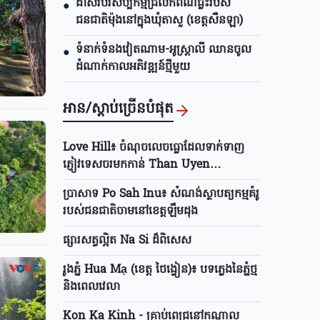
ដាស់របរសិប្បកម្មជ្រលក់ពណ៌ធ្លះរបស់
●
ជនជាតិម៉ុងនៅក្នុងឃុំតាសួ (ខេត្តសឺនឡា)
ទំនាក់ទំនងវៀតណាម-អូស្ត្រាលី ឈាន​ចូល
●
ដំណាក់កាលអភិវឌ្ឍន៍ថ្មីមួយ
អាន/ស្តាប់ច្រើនបំផុត
Love Hill៖ ចំណុចលេចធ្លោដែលទាក់ទាញ
ភ្ញៀវទេសចរមកកាន់ Than Uyen
(ខេត្តឡាយចូវ)
ប្រាសាទ Po Sah Inu៖ សំណង់ស្ថាបត្យកម្មគំរូ
របស់ជនជាតិចាមនៅខេត្តឡឹមដុង
ផ្សារសត្វល្អិត Na Si ដ៏ពិសេស
រូងភ្នំ Hua Mạ (ខេត្ត ថៃង្វៀន)៖ បទភ្លេងនៃភ្នំថ្ម
និងពេលវេលា
Kon Ka Kinh - គ្រាប់ពេជ្រនៅកណ្ដាល