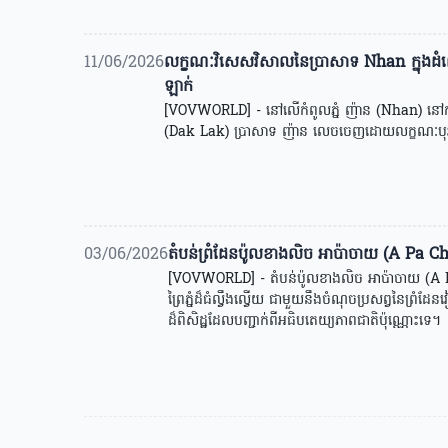
11/06/2026
លក្ខណៈវិសេសវិសាលនៃប្រាសាទ Nhan ក្នុងដំណ
ឡាក់
[VOVWORLD] - នៅលើកំពូលភ្នំ ញ៉ាន (Nhan) នៅកណ
(Dak Lak) ប្រាសាទ ញ៉ាន លេចចេញដោយលក្ខណៈបុរម
03/06/2026
តំបន់ព្រំដែនប៉ូលខាងលិច អាប៉ាចាយ (A Pa Ch
[VOVWORLD] - តំបន់ប៉ូលខាងលិច អាប៉ាចាយ (A P
ព្រៃភ្នំដ៏ធំល្វឹងល្វើយ ជាមួយនឹងចំណុចប្រសព្វនៃព្រ
ដ៏ពិសិដ្ឋដែលបញ្ជាក់ពីអធិបតេយ្យភាពជាតិប៉ុណ្ណោះទេ។