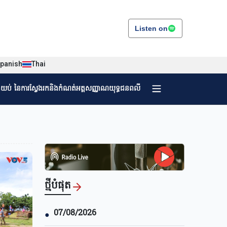
Listen on
panish
Thai
ងយប់ នៃការស្វែងរកនិងកំណត់អត្តសញ្ញាណយុទ្ធជនពលី
ថ្មីបំផុត
07/08/2026
●