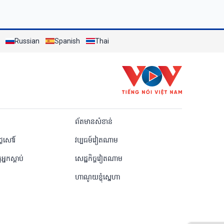
Russian
Spanish
Thai
Khmer
ព័តមានសំខាន់
ៃសៅរ៍
វប្បធម៍វៀតណាម
តអ្នកស្តាប់
សេដ្ឋកិច្ចវៀតណាម
ហាណូយខ្ញុំស្នេហា