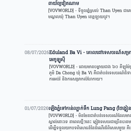
ពាយ័ព្យវៀតណាម
[VOVWORLD] - ទីទួលភ្នំស្រល់ Than Uyen ជា
មណ្ឌលឃុំ Than Uyen ខេត្តឡាយចូវ។
08/07/2026
Eduland Ba Vi - គោលដៅទេសចរណ៍សម្រាប់
អេកូឡូស៊ី
[VOVWORLD] - ដោយមានចម្ងាយជាង ៦០ គីឡូម៉ែត្
ភូមិ Da Chong ឃុំ Ba Vi គឺជាតំបន់ទេសចរណ៍ដ៏
ការអប់រំ និងការសម្រាកលំហែកាយ។
01/07/2026
ឡើងភ្នំទៅកាន់ល្បាក់ទឹក Lung Pang (ថៃង្វ
[VOVWORLD] - មិនមែនជាតំបន់ទេសចរណ៍ដែលមានមនុស
ស្គាល់នោះទេ នាពេលថ្មីៗនេះ ភ្ញៀវទេសចរជាច្រើនបា
ដើម្បីទទួលយកបទពិសោធន៍នៃដំណើរដ៏ពិសេសមួយ គឺឡើង