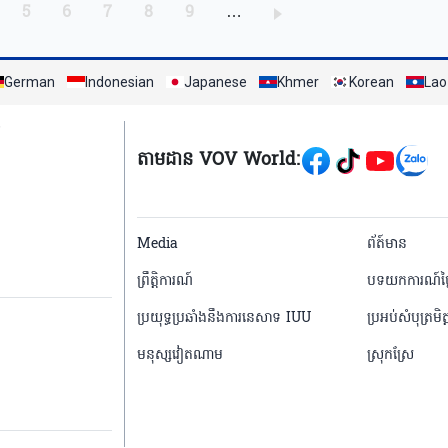
ang
Trang
Trang
Trang
Trang
Trang
5
6
7
8
9
…
German
Indonesian
Japanese
Khmer
Korean
Lao
Mạng xã hội
តាមដាន VOV World:
menu footer tiếng 
Media
ព័ត៍មាន
ព្រឹត្តិការណ៍
បទយកការណ៍ថ្ង
ប្រយុទ្ធប្រឆាំងនឹងការនេសាទ IUU
ប្រអប់សំបុត្រមិត្
មនុស្សវៀតណាម
ស្រុកស្រែ