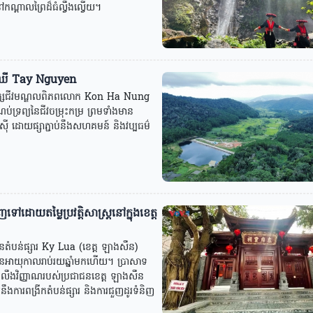
ណ្តាលព្រៃដ៏ធំល្វឹងល្វើយ។
រៃឈើ Tay Nguyen
ភិរក្សជីវមណ្ឌលពិភពលោក Kon Ha Nung
ទ្រព្យនៃជីវចម្រុះកម្រ ព្រមទាំងមាន
ស៊ី ដោយផ្សាភ្ជាប់នឹងសហគមន៍ និងវប្បធម៌
ោយតម្លៃប្រវត្តិសាស្ត្រនៅក្នុងខេត្ត​
តំបន់ផ្សារ Ky Lua (ខេត្ត ឡាងសឺន)
ានអាយុកាលរាប់រយឆ្នាំមកហើយ។ ប្រាសាទ
្រលឹងវិញ្ញាណរបស់ប្រជាជនខេត្ត ឡាងសឺន
្ជាប់នឹងការពង្រីកតំបន់ផ្សារ និងការជួញដូរទំនិញ