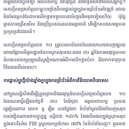
តម្លៃដល់បច្ចេកវិទ្យា អភិបាលកិច្ច នវានុវត្តន៍ និងឥទ្ធិពលទៅលើសេដ្ឋកិច្ច។
សេចក្តីសម្រេចចិត្តនេះឆ្លុះបញ្ចាំងពីការផ្លាស់ប្តូរក្នុងការត្រិះរិះអភិវឌ្ឍន៍ ដោយ
មិនមែនគ្រាន់តែជាការបើកទ្វារទទួលបានលំហូរដើមទុនទៀតហើយ ប៉ុន្តែ
ម្ចាស់ការជ្រើសរើស និងប្រើប្រាស់ធនធានអន្តរជាតិ ដើម្បីកសាងសមត្ថភាព
ប្រកួតប្រជែងជាតិ។
សេចក្តីសម្រេចចិត្តលេខ ១០ ត្រូវបានការិយាល័យនយោបាយចេញផ្សាយ
ដោយផ្អែកលើមូលដ្ឋាននៃការបូកសរុបរយៈពេល ៤០ ឆ្នាំនៃការអនុវត្តគោល
ជំហររបស់បក្សកុម្មុយនិស្តវៀតណាមអំពីការបើកទ្វារចំហ និងទាក់ទាញការ
វិនិយោគពីបរទេស។
ការផ្លាស់ប្តូរថ្មីយ៉ាងខ្លាំងក្លាក្នុងការត្រិះរិះអំពីការវិនិយោគពីបរទេស
នៅក្នុងសន្និសីទដើម្បីជ្រួតជ្រាបនិងអនុវត្តន៍សេចក្តីសម្រេចចិត្តលេខ ១០
ដែលបានធ្វើឡើងនាថ្ងៃទី ៣០ ខែមិថុនា អគ្គលេខាបក្ស ប្រធាន
រដ្ឋវៀតណាម លោក តូ ឡឹម បានថ្លែងថា ទំហំនាំចូលនិងនាំចេញសរុប
របស់វៀតណាមនាបច្ចុប្បន្ន ស្មើជាង ១៨០% នៃផលិតផលក្នុងស្រុកសរុប
ក្នុងនោះវិស័យ FDI ស្រូបយកប្រហែល ៧៥% នៃទំហំនាំចេញ។ តួរលេខ