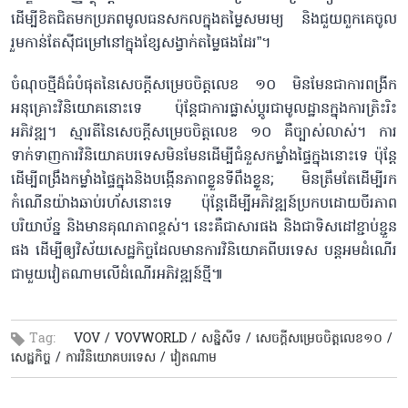
ដើម្បីខិតជិតមកប្រភពមូលធនសកលក្នុងតម្លៃសមរម្យ និងជួយពួកគេចូល
រួមកាន់តែស៊ីជម្រៅនៅក្នុងខ្សែសង្វាក់តម្លៃផងដែរ”។
ចំណុចថ្មីដ៏ធំបំផុតនៃសេចក្តីសម្រេចចិត្តលេខ ១០ មិនមែនជាការពង្រីក
អនុគ្រោះវិនិយោគនោះទេ ប៉ុន្តែជាការផ្លាស់ប្តូរជាមូលដ្ឋានក្នុងការត្រិះរិះ
អភិវឌ្ឍ។ ស្មារតីនៃសេចក្តីសម្រេចចិត្តលេខ ១០ គឺច្បាស់លាស់។ ការ
ទាក់ទាញការវិនិយោគបរទេសមិនមែនដើម្បីជំនួសកម្លាំងផ្ទៃក្នុងនោះទេ ប៉ុន្តែ
ដើម្បីពង្រឹងកម្លាំងផ្ទៃក្នុងនិងបង្កើនភាពខ្លួនទីពឹងខ្លួន; មិនត្រឹមតែដើម្បីរក
កំណើនយ៉ាងឆាប់រហ័សនោះទេ ប៉ុន្តែដើម្បីអភិវឌ្ឍន៍ប្រកបដោយចីរភាព
បរិយាប័ន្ន និងមានគុណភាពខ្ពស់។ នេះ​គឺជា​សារផង​ និង​ជាទិសដៅ​ខ្ជាប់ខ្ជួន
ផង ដើម្បីឲ្យ​វិស័យ​សេដ្ឋកិច្ចដែលមានការ​វិនិយោគ​ពី​បរទេស បន្ត​អមដំណើរ​
ជាមួយ​វៀតណាម​លើដំណើរអភិវឌ្ឍន៍​ថ្មី​៕
Tag:
VOV /
VOVWORLD /
សន្និសីទ /
សេចក្ដីសម្រេចចិត្តលេខ១០ /
សេដ្ឋកិច្ច /
ការវិនិយោគបរទេស /
វៀតណាម