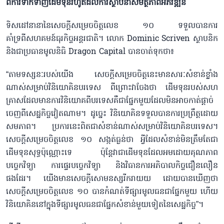
ពីការទាក់ទាញដើមទុនរហូតដល់ការស្ថាបនាសមត្ថភាពអភិវឌ្ឍន៍
ទិសដៅនានានៃសេចក្តីសម្រេចចិត្តលេខ ១០ ទទួលបានការ
គាំទ្រពីសហគមន៍ធុរកិច្ចអន្តរជាតិ។ លោក Dominic Scriven ស្ថាបនិក
និងជាប្រធានមូលនិធិ Dragon Capital បានចាត់ទុកថា៖
“តាមទស្សនៈរបស់យើង សេចក្តីសម្រេចចិត្តនេះមានសារៈសំខាន់ខ្លាំង
ណាស់សម្រាប់វិនិយោគិនបរទេស ពីព្រោះវាចែងថា ដើមទុនរបស់សហ
គ្រាសដែលមានការវិនិយោគពីបរទេសគឺជាផ្នែកមួយដែលមិនអាចកាត់ផ្តាច់
ចេញពីសេដ្ឋកិច្ចវៀតណាម។ ដូច្នេះ វិនិយោគិនទទួលបានការប្រព្រឹត្តដោយ
សមភាព។ ប្រការនេះពិតជាសំខាន់ណាស់សម្រាប់វិនិយោគិនបរទេស។
សេចក្តីសម្រេចចិត្តលេខ ១០ សង្កត់ធ្ងន់ថា អ្វីដែលសំខាន់មិនត្រឹមតែជា
ដើមទុនសុទ្ធប៉ុណ្ណោះទេ ប៉ុន្តែវាជាដើមទុនដែលអមដោយគុណភាព
បច្ចេកវិទ្យា ការផ្ទេរបច្ចេកវិទ្យា និងវិធានការអភិបាលកិច្ចជឿនលឿន
ផងដែរ។ យើងមានសេចក្តីសោមនស្សរីករាយយ ដោយបានឃើញថា
សេចក្តីសម្រេចចិត្តលេខ ១០ បានកំណត់ទីផ្សារមូលធនជាផ្នែកមួយ ហើយ
វិនិយោគិននៅក្នុងទីផ្សារមូលធនជាផ្នែកសំខាន់មួយទៀតនៃសេដ្ឋកិច្ច”។