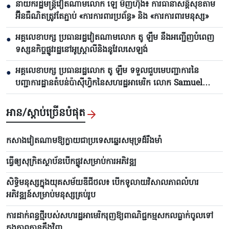
នាយករដ្ឋមន្ត្រីវៀតណាមលោក ឡេ មិញហ៊ឹង៖ ការធានាសន្តិសុខតាម
●
អ៊ីនធឺណិតត្រូវតែភ្ជាប់ «ការការពារប្រព័ន្ធ» និង «ការការពារមនុស្ស»
អគ្គលេខាបក្ស ប្រធានរដ្ឋវៀតណាមលោក តូ ឡឹម នឹងអញ្ជើញបំពេញ
●
ទស្សនកិច្ចផ្លូវរដ្ឋនៅអូស្ត្រាលីនិងនូវែលសេឡង់
អគ្គលេខាបក្ស ប្រធានរដ្ឋលោក តូ ឡឹម ទទួលជួបមេបញ្ជាការនៃ
●
បញ្ជាការដ្ឋានតំបន់ប៉ាស៊ីហ្វិកនៃសហរដ្ឋអាមេរិក លោក Samuel
Paparo
អាន/ស្តាប់ច្រើនបំផុត
កសាងវៀតណាមឱ្យក្លាយជាប្រទេសឆ្នេ​រ​សមុទ្រដ៏រឹងមាំ
ធ្វើឲ្យសុក្រិតស្ថាប័នបើកផ្លូវសម្រាប់ការអភិវឌ្ឍ
សិទ្ធិមនុស្សក្នុងយុគសម័យឌីជីថល៖ បើកទូលាយវិសាលភាពលំហរ
អភិវឌ្ឍន៍សម្រាប់មនុស្សគ្រប់រូប
ការដាក់ពន្ធថ្មីរបស់សហរដ្ឋអាមេរិករុញឱ្យពាណិជ្ជកម្មសកលធ្លាក់ចូលទៅ
ក្នុងភាពតានតឹងវិញ