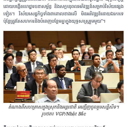
ដោយបង្កើតហេដ្ឋារចនាសម្ព័ន្ធ និងសក្ដានុពលអភិវឌ្ឍន៍សម្រាប់វិស័យផ្សេង
ទៀត។ វិស័យសេដ្ឋកិច្ចទាំង៣ពោលខាងលើ មិនអភិវឌ្ឍន៍ដោយឯកោទេ
ប៉ុន្តែត្រូវតែសហការនិងបំពេញបន្ថែមគ្នាក្នុងយុទ្ធសាស្ត្ររួមមួយ”។
តំណាងពីសហគ្រាសក្នុងស្រុកនិងអន្តរជាតិ អញ្ជើញចូលរួមសន្និសីទ។
រូបថត៖ VGP/Nhật Bắc