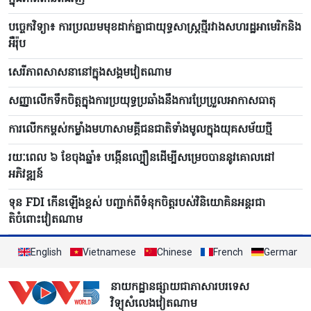
បច្ចេកវិទ្យា៖ ការប្រឈមមុខដាក់គ្នាជាយុទ្ធសាស្ត្រថ្មីរវាងសហរដ្ឋអាមេរិកនិង
អឺរ៉ុប
សេរីភាពសាសនានៅក្នុងសង្គមវៀតណាម
សញ្ញាលើកទឹកចិត្តក្នុងការប្រយុទ្ធប្រឆាំងនឹងការប្រែប្រួលអាកាសធាតុ
ការលើកកម្ពស់កម្លាំងមហាសាមគ្គីជនជាតិទាំងមូលក្នុងយុគសម័យថ្មី
រយៈពេល ៦​ ខែចុងឆ្នាំ៖ បង្កើន​ល្បឿនដើម្បីសម្រេចបាននូវគោលដៅ
អភិវឌ្ឍន៍
ទុន FDI កើន​ឡើង​ខ្ពស់ បញ្ជាក់ពីទំនុកចិត្តរបស់វិនិយោគិនអន្តរជា
តិចំពោះវៀតណាម
English
Vietnamese
Chinese
French
German
នាយកដ្ឋានផ្សាយជាភាសារបរទេស
វិទ្យុសំលេងវៀតណាម