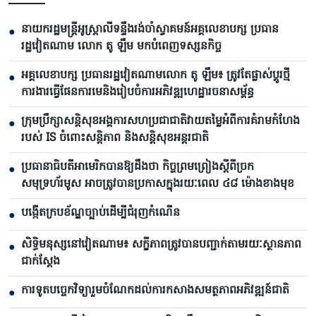
នាយករដ្ឋមន្ត្រីអូស្ត្រាលីទន្ទឹងរង់ចាំស្វាគមន៍អគ្គលេខាបក្ស ប្រធាន
●
រដ្ឋវៀតណាម លោក តូ ឡឹម មកបំពេញទស្សនកិច្ច
អគ្គលេខាបក្ស ប្រធានរដ្ឋវៀតណាមលោក តូ ឡឹម៖ ត្រូវតែផ្លាស់ប្ដូរថ្មី
●
ការងារធ្វើផែនការមេនិងរៀបចំការអភិវឌ្ឍហេដ្ឋារចនាសម្ព័ន្ធ
ក្រុមប្រឹក្សាសន្តិសុខអង្គការសហប្រជាជាតិវាយតម្លៃអំពីការគំរាមកំហែង
●
របស់ IS ចំពោះសន្តិភាព និងសន្តិសុខអន្តរជាតិ
ប្រធានាធិបតីអាមេរិកបាន​ឱ្យដឹងថា កិច្ចព្រមព្រៀងស្តីពីច្រក
●
សមុទ្រហ័រមូស អាចត្រូវបានប្រកាសក្នុងរយៈពេល ៤៨ ម៉ោងខាងមុខ
បង្កើតក្របខ័ណ្ឌច្បាប់ដើម្បីជំរុញកំណើន
●
សិទ្ធិមនុស្សនៅវៀតណាម៖ សក្ខីភាពត្រូវបានបញ្ជាក់តាមរយៈស្ថានភាព
●
ជាក់ស្តែង
ការទូតបច្ចេកវិទ្យារួមចំណែកដល់ការកសាងសមត្ថភាពអភិវឌ្ឍន៍ជាតិ
●