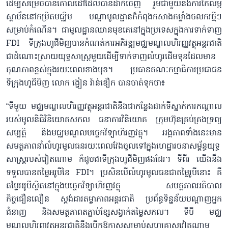
ដើម្បីសម្រេចបានគោលដៅដែលបានដាក់ចេញ រួមជាមួយនឹងការកែលម្អ
ស្ថាប័ននៅកម្រិតមជ្ឈិម បណ្ដាមូលដ្ឋានក៏កំពុងកសាងកម្លាំងចលករថ្មីៗ
សម្រាប់កំណើន។ ជាមូលដ្ឋានឈានមុខគេនៅក្នុងប្រទេសក្នុងការទាក់ទាញ
FDI ទីក្រុងហូជីមិញបានកំណត់ការអភិវឌ្ឍមជ្ឈមណ្ឌលហិរញ្ញវត្ថុអន្តរជាតិ
ជាដំណោះស្រាយយុទ្ធសាស្ត្រមួយដើម្បីទាក់ទាញលំហូរដើមទុនដែលមាន
គុណភាពខ្ពស់ក្នុងរយៈពេលខាងមុខ។ ប្រធានគណៈកម្មាធិការប្រជាជន
ទីក្រុងហូជីមិញ លោក ង្វៀន វ៉ាន់ឌឿក បានចាត់ទុកថា៖
“ទីមួយ មជ្ឈមណ្ឌលហិរញ្ញវត្ថុអន្តរជាតិនឹងជាកន្លែងដាក់ទីស្នាក់ការកណ្ដាល
របស់មូលនិធិវិនិយោគសកល ធនាគារវិនិយោគ ក្រុមហ៊ុនគ្រប់គ្រងទ្រព្យ
សម្បត្តិ និងមជ្ឈមណ្ឌលបច្ចេកវិទ្យាហិរញ្ញវត្ថុ។ អង្គភាពទាំងនេះមាន
សមត្ថភាពនាំលំហូរមូលធនរយៈពេលវែងចូលទៅក្នុងហេដ្ឋារចនាសម្ព័ន្ធយុទ្ធ
សាស្ត្ររបស់វៀតណាម ក៏ដូចជាទីក្រុងហូជីមិញផងដែរ។ ទីពីរ យើងនឹង
ទទួលបានតម្លៃអរូបីនៃ FDI។ ប្រសិនបើលំហូរមូលធនជាតម្លៃរូបីនោះ គឺ
តម្លៃអរូបីស្ថិតនៅក្នុងបច្ចេកវិទ្យាហិរញ្ញវត្ថុ សមត្ថភាពអភិបាល
កិច្ចជឿនលឿន ស្តង់ដារតម្លាភាពអន្តរជាតិ ប្រព័ន្ធទិន្នន័យបណ្តាញអ្នក
ជំនាញ និងសមត្ថភាពតភ្ជាប់ខ្សែសង្វាក់តម្លៃសកល។ ទីបី មជ្ឈ
មណ្ឌលហិរញ្ញវត្ថុអន្តរជាតិនឹងបើកឱកាសសម្រាប់សហគ្រាសវៀតណាម