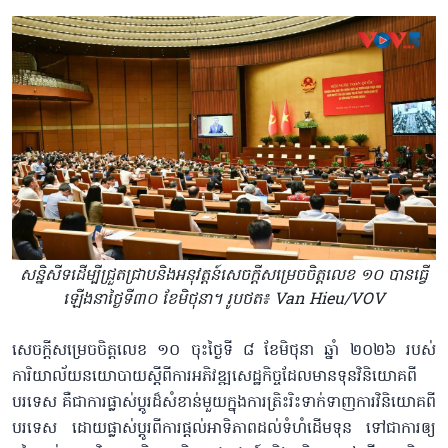
សន្និសីទដើម្បីជ្រួតជ្រាបនិងអនុវត្តន៍សេចក្ដីសម្រេចចិត្តលេខ ១០ បានធ្វើ
ឡើងនាថ្ងៃទី៣០ ខែមិថុនា។ រូបថត៖ Van Hieu/VOV
សេចក្តីសម្រេចចិត្តលេខ ១០ ចុះថ្ងៃទី ៨ ខែមិថុនា ឆ្នាំ ២០២៦ របស់
ការិយាល័យនយោបាយស្តីពីការអភិវឌ្ឍសេដ្ឋកិច្ចដែលមានទុនវិនិយោគពី
បរទេស គឺជាការផ្លាស់ប្តូរដ៏សំខាន់មួយក្នុងការត្រិះរិះទាក់ទាញការវិនិយោគពី
បរទេស ដោយផ្លាស់ប្តូរពីការផ្តល់អាទិភាពដល់ទំហំដើមទុន ទៅជាការឲ្យ