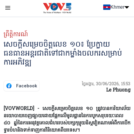
Nhảy đến nội dung
Khmer
Menu trang chủ tiếng Khmer
menu phụ tiếng Khmer
ព្រឹត្តិការណ៍
សេចក្តីសម្រេចចិត្តលេខ ១០៖ ប្រែក្លាយ
ធនធានអន្តរជាតិទៅជាកម្លាំងចលករសម្រាប់
ការអភិវឌ្ឍ
ថ្ងៃអង្គារ, 30/06/2026, 15:53
Facebook
Le Phuong
[VOVWORLD] - សេចក្តីសម្រេចចិត្តលេខ ១០ ត្រូវបានការិយាល័យ
នយោបាយចេញផ្សាយដោយផ្អែកលើមូលដ្ឋាននៃការបូកសរុបរយៈពេល
៤០ ឆ្នាំនៃការអនុវត្តគោលជំហររបស់បក្សកុម្មុយនិស្តវៀតណាមអំពីការបើក
ទ្វារចំហនិងទាក់ទាញការវិនិយោគពីបរទេស។