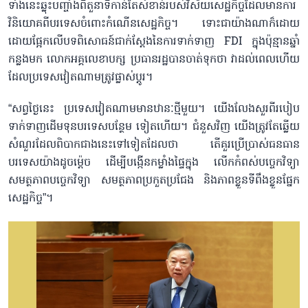
ទាំងនេះឆ្លុះបញ្ចាំងពីតួនាទីកាន់តែសំខាន់របស់វិស័យសេដ្ឋកិច្ចដែលមានការ
វិនិយោគពីបរទេសចំពោះកំណើនសេដ្ឋកិច្ច។ ទោះជាយ៉ាងណាក៏ដោយ
ដោយផ្អែកលើបទពិសោធន៍ជាក់ស្តែងនៃការទាក់ទាញ FDI ក្នុងប៉ុន្មានឆ្នាំ
កន្លងមក លោកអគ្គលេខាបក្ស ប្រធានរដ្ឋបានចាត់ទុកថា វាដល់ពេលហើយ
ដែលប្រទេសវៀតណាមត្រូវផ្លាស់ប្ដូរ។
“សព្វថ្ងៃនេះ ប្រទេសវៀតណាមមានឋានៈថ្មីមួយ។ យើងលែងសួរពីរបៀប
ទាក់ទាញដើមទុនបរទេសបន្ថែម ទៀតហើយ។ ជំនួសវិញ យើងត្រូវតែឆ្លើយ
សំណួរដែលពិបាកជាងនេះទៅទៀតដែលថា តើគួរប្រើប្រាស់ធនធាន
បរទេសយ៉ាងដូចម្ដ៉េច ដើម្បីបង្កើនកម្លាំងផ្ទៃក្នុង លើកកំពស់បច្ចេកវិទ្យា
សមត្ថភាពបច្ចេកវិទ្យា សមត្ថភាពប្រកួតប្រជែង និងភាពខ្លួនទីពឹងខ្លួនផ្នែក
សេដ្ឋកិច្ច”។