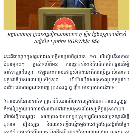
អគ្គលេខាបក្ស ប្រធានរដ្ឋវៀតណាមលោក តូ ឡឹម ថ្លែងសុន្ទរកថាដឹកនាំ
សន្និសីទ។ រូបថត៖ VGP/Nhật Bắc
នេះគឺជាណុចខុសគ្នារវាងសេចក្តីសម្រេចចិត្តលេខ ១០ បើធៀបនឹងគោល
ជំហរមុនៗ។ ប្រសិនបើពីមុន ការផ្តោតសំខាន់គឺលើការបើកទ្វារដើម្បី
ទាក់ទាញដើមទុន ឥឡូវនេះគោលដៅខ្ពស់ជាងនេះគឺការប្រើប្រាស់ធនធាន
អន្តរជាតិប្រកបដោយប្រសិទ្ធភាព ដើម្បីបង្កើនសមត្ថភាពប្រកួតប្រជែង
ជាតិ។ លោកអគ្គលេខាបក្ស ប្រធានរដ្ឋ តូ ឡឹម មានប្រសាសន៍ថា៖
“គោលដៅនៃការទាក់ទាញការវិនិយោគពីបរទេសក្នុងដំណាក់កាលបច្ចុប្បន្ន
គឺការប្រែក្លាយធនធានទាំងនោះទៅជាសមត្ថភាពនៃសេដ្ឋកិច្ចវៀតណាម។
បើចង់ធ្វើបានដូច្នេះ សហគ្រាសឯកជនក្នុងស្រុកត្រូវតែមានលក្ខខណ្ឌដើម្បី
ចូលរួម រៀនសូត្រ និងឈានឡើងបន្តិចម្តងៗនៅក្នុងខ្សែសង្វាក់តម្លៃ។
សេដ្ឋកិច្ចរដ្ឋត្រូវតែវិនិយោគ និងដឹកនាំនៅក្នុងវិស័យជាមូលដ្ឋាន យុទ្ធសាស្ត្រ