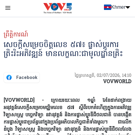
Nhảy đến nội dung
Khmer
Menu trang chủ tiếng Khmer
menu phụ tiếng Khmer
ព្រឹត្តិការណ៍
សេចក្តីសម្រេចចិត្តលេខ ៥៧៖ ផ្លាស់ប្តូរការ
ត្រិះរិះអភិវឌ្ឍន៍ មានលក្ខណៈជាមូលដ្ឋានគ្រិះ
ថ្ងៃព្រហស្បតិ៍, 02/07/2026, 14:10
Facebook
VOVWORLD
[VOVWORLD] - ក្រោយរយៈពេល ១ឆ្នាំ ៦ខែដាក់ពង្រាយ
អនុវត្តន៍សេចក្តីសម្រេចមជ្ឈិមលេខ ៥៧ ស្តីពីរបកគំហើញក្នុងការអភិវឌ្ឍ
វិទ្យាសាស្ត្រ បច្ចេកវិទ្យា នវានុវត្តន៍ និងការផ្លាស់ប្តូរឌីជីថលជាតិ បានបង្កើត
ការផ្លាស់ប្តូរជាប្រព័ន្ធនៅក្នុងប្រព័ន្ធអភិបាលកិច្ចជាតិទាំងមូល។ ជាលើក
ដំបូង វិទ្យាសាស្ត្រ និងបច្ចេកវិទ្យា នវានុវត្តន៍ និងការផ្លាស់ប្តូរឌីជីថលលែង