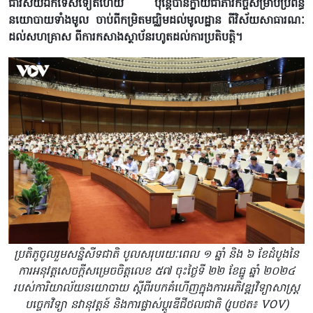
ជាវិស័យឯកទេសទៀតហើយ ប៉ុន្តែបានក្លាយជាភារកិច្ចសម្រាប់ប្រព័ន្ធ
នយោបាយទាំងមូល ចាប់ពីកម្រិតមជ្ឈិមដល់មូលដ្ឋាន ពីវិស័យសាធារណៈ
ដល់សហគ្រាស ពីការកសាងស្ថាប័នរហូតដល់ការប្រតិបត្តិ។
ប្រតិភូចូលរួមសន្និសីទជាតិ បូលសរុបរយៈពេល ១ ឆ្នាំ និង ៦ ខែដំបូងនៃ
ការអនុវត្តសេចក្តីសម្រេចចិត្តលេខ ៥៧ ចុះថ្ងៃទី ២២ ខែធ្នូ ឆ្នាំ ២០២៤
របស់ការិយាល័យនយោបាយ ស្តីពីរបកគំហើញក្នុងការអភិវឌ្ឍវិទ្យាសាស្ត្រ
បច្ចេកវិទ្យា នវានុវត្តន៍ និងការផ្លាស់ប្តូរឌីជីថលជាតិ (រូបថត៖ VOV)