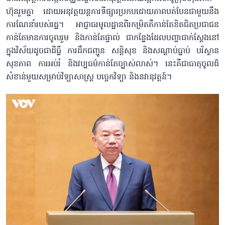
ហ៊ុនរួមគ្នា ដោយអនុវត្តយន្តការទីផ្សារប្រកបដោយភាពបត់បែនជាមួយនឹង
ការណែនាំរបស់រដ្ឋ។ អាជ្ញាធរមូលដ្ឋានពីរកម្រិតគឺកាន់តែខិតជិតប្រជាជន
កាន់តែមានការចូលរួម និងកាន់តែផ្ទាល់ ជាកន្លែងដែលបញ្ហាជាក់ស្តែងនៅ
ក្នុងវិស័យដូចជាដីធ្លី ការដឹកជញ្ជូន សន្តិសុខ និងសណ្តាប់ធ្នាប់ បរិស្ថាន
សុខភាព ការអប់រំ និងវប្បធម៌កាន់តែច្បាស់លាស់។ នេះគឺជាធាតុចូលដ៏
សំខាន់មួយសម្រាប់វិទ្យាសាស្ត្រ បច្ចេកវិទ្យា និងនវានុវត្តន៍។