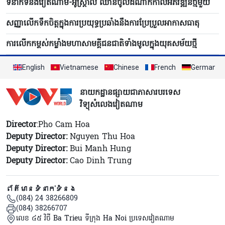
ទំនាក់ទំនងវៀតណាម-អូស្ត្រាលី ឈាន​ចូលដំណាក់កាលអភិវឌ្ឍន៍ថ្មីមួយ
សញ្ញាលើកទឹកចិត្តក្នុងការប្រយុទ្ធប្រឆាំងនឹងការប្រែប្រួលអាកាសធាតុ
ការលើកកម្ពស់កម្លាំងមហាសាមគ្គីជនជាតិទាំងមូលក្នុងយុគសម័យថ្មី
English
Vietnamese
Chinese
French
German
នាយកដ្ឋានផ្សាយជាភាសារបរទេស
វិទ្យុសំលេងវៀតណាម
Director
:Pho Cam Hoa
Deputy Director:
Nguyen Thu Hoa
Deputy Director:
Bui Manh Hung
Deputy Director:
Cao Dinh Trung
ព័ត៌មានទំនាក់ទំនង
(084) 24 38266809
(084) 38266707
លេខ ៤៥ វិថី Ba Trieu ទីក្រុង Ha Noi ប្រទេសវៀតណាម