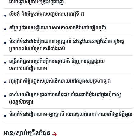
លេចធ្លោសម្រាប់ទីក្រុងហូជីមិញ
លីបង់ និងអ៊ីស្រាអែលបញ្ចប់ការចរចាជុំទី ៧​
●
តម្លៃប្រេងហក់ឡើងដោយសារភាពតានតឹងនៅមជ្ឈិមបូព៌ា
●
ទំនាក់ទំនងរវាងវៀតណាម អូស្ត្រាលី និងនូវែលសេឡង់នាំមកនូវអត្ថ
●
ប្រយោជន៍ដល់គ្រប់ភាគីទាំងអស់
ពង្រីកកិច្ចសហប្រតិបត្តិការអន្តរជាតិ ជំរុញការផ្សព្វផ្សាយ
●
ទេសចរណ៍វៀតណាម
រដូវផ្ការាសីភ្នំបង្អួតសម្រស់ឆើតឆាយនៅឈូងសមុទ្រហាឡុង
●
ដាស់របរសិប្បកម្មជ្រលក់ពណ៌ធ្លះរបស់ជនជាតិម៉ុងនៅក្នុងឃុំតាសួ
●
(ខេត្តសឺនឡា)
ទំនាក់ទំនងវៀតណាម-អូស្ត្រាលី ឈាន​ចូលដំណាក់កាលអភិវឌ្ឍន៍ថ្មីមួយ
●
អាន/ស្តាប់ច្រើនបំផុត