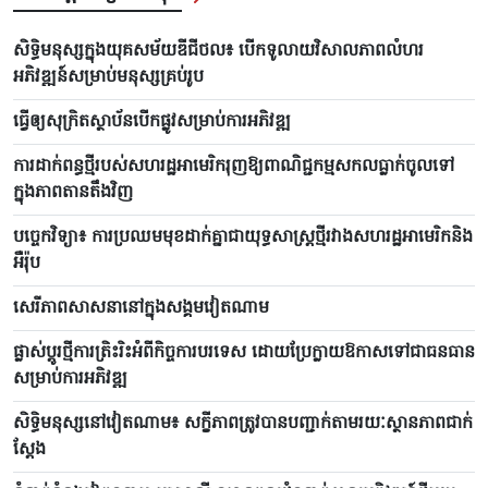
សិទ្ធិមនុស្សក្នុងយុគសម័យឌីជីថល៖ បើកទូលាយវិសាលភាពលំហរ
អភិវឌ្ឍន៍សម្រាប់មនុស្សគ្រប់រូប
ធ្វើឲ្យសុក្រិតស្ថាប័នបើកផ្លូវសម្រាប់ការអភិវឌ្ឍ
ការដាក់ពន្ធថ្មីរបស់សហរដ្ឋអាមេរិករុញឱ្យពាណិជ្ជកម្មសកលធ្លាក់ចូលទៅ
ក្នុងភាពតានតឹងវិញ
បច្ចេកវិទ្យា៖ ការប្រឈមមុខដាក់គ្នាជាយុទ្ធសាស្ត្រថ្មីរវាងសហរដ្ឋអាមេរិកនិង
អឺរ៉ុប
សេរីភាពសាសនានៅក្នុងសង្គមវៀតណាម
ផ្លាស់ប្ដូរថ្មីការត្រិះរិះអំពីកិច្ចការបរទេស ដោយប្រែក្លាយឱកាសទៅជាធនធាន
សម្រាប់ការអភិវឌ្ឍ
សិទ្ធិមនុស្សនៅវៀតណាម៖ សក្ខីភាពត្រូវបានបញ្ជាក់តាមរយៈស្ថានភាពជាក់
ស្តែង