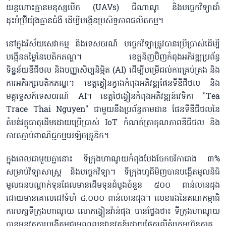
យន្តហោះគ្មានមនុស្សបើក (UAVs) ជីណាណូ និងបច្ចេកវិទ្យាដាំ
ដុះអំប្រ៊ីយ៉ុងគ្មានជំងឺ ដើម្បីបង្កើនប្រសិទ្ធភាពផលិតកម្ម។
នៅក្នុងវិស័យសេវាកម្ម និងទេសចរណ៍ បច្ចេកវិទ្យាត្រូវបានប្រើប្រាស់ដើម្បី
បង្កើនតម្លៃនៃបេតិកភណ្ឌ។ ខេត្តនិញប៊ិញកំពុងអភិវឌ្ឍប្រព័ន្ធ
ទិន្នន័យឌីជីថល និងបញ្ញាសិប្បនិម្មិត (AI) ដើម្បីបម្រើដល់ការគ្រប់គ្រង និង
ការអភិរក្សបេតិកភណ្ឌ។ ខេត្តត្វៀនក្វាងកំពុងអភិវឌ្ឍផែនទីឌីជីថល និង
មគ្គុទ្ទេសក៍ទេសចរណ៍ AI។ ខេត្តថៃង្វៀនកំពុងអភិវឌ្ឍន៍វេទិកា "Tea
Trace Thai Nguyen" ជាមួយនឹងប្រព័ន្ធតាមដាន ផែនទីឌីជីថលនៃ
តំបន់វត្ថុធាតុដើមដោយប្រើប្រាស់ IoT កំណត់ត្រាគុណភាពឌីជីថល និង
ការតភ្ជាប់ពាណិជ្ជកម្មអេឡិចត្រូនិក។
ក្នុងពេលជាមួយគ្នានោះ ទីក្រុងហាណូយកំពុងបែងចែកថវិកាជាង ៣%
សម្រាប់វិទ្យាសាស្ត្រ និងបច្ចេកវិទ្យា។ ទីក្រុងហូជីមិញបានបង្កើតមូលនិធិ
មូលធនបណ្តាក់ទុនដែលមានដើមទុនដំបូងចំនួន ៥០០ ពាន់លានដុង
ដោយមានគោលដៅទំហំ ៥.០០០ ពាន់លានដុង។ លេខារងនៃគណកម្មាធិ
ការបក្សទីក្រុងហាណូយ លោកង្វៀនវ៉ាន់ផុង បានថ្លែងថា៖ ទីក្រុងហាណូយ
បានអនុវត្តការបង្កើតមជ្ឈមណ្ឌលនវានុវត្តន៍ដោយផ្អែកលើគំរូក្រុមហ៊ុនភាគ