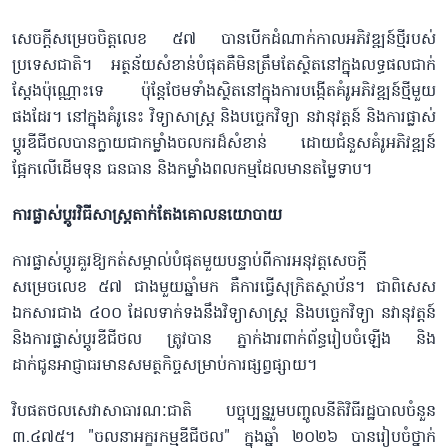
សេចក្តីសម្រេចចិត្តលេខ ៥៧ បានបើកដំណាក់កាលអភិវឌ្ឍន៍ថ្មីរបស់
ប្រទេសជាតិ។ អត្ថន័យសំខាន់បំផុតគឺមិនត្រឹមតែស្ថិតនៅក្នុងលទ្ធផលជាក់
ស្តែងប៉ុណ្ណោះទេ ប៉ុន្តែថែមទាំងស្ថិតនៅក្នុងការបង្កើតគំរូអភិវឌ្ឍន៍ថ្មីមួយ
ផងដែរ។ នៅក្នុងគំរូនេះ វិទ្យាសាស្ត្រ និងបច្ចេកវិទ្យា នវានុវត្តន៍ និងការផ្លាស់
ប្តូរឌីជីថលបានក្លាយជាកម្លាំងចលករដ៏សំខាន់ ដោយជំនួសគំរូអភិវឌ្ឍន៍
ផ្អែកលើដើមទុន ធនធាន និងកម្លាំងពលកម្មដែលមានតម្លៃទាប។
ការផ្លាស់ប្តូរវិធីសាស្រ្តតាក់តែងគោលនយោបាយ
ការផ្លាស់ប្តូរគួរឱ្យកត់សម្គាល់បំផុតមួយបន្ទាប់ពីការអនុវត្តសេចក្តី
សម្រេចលេខ ៥៧ ជាងមួយឆ្នាំមក គឺការធ្វើសុក្រិតស្ថាប័ន។ ជាពិសេស
ឯកសារជាង ៤០០ ដែលទាក់ទងនឹងវិទ្យាសាស្ត្រ និងបច្ចេកវិទ្យា នវានុវត្តន៍
និងការផ្លាស់ប្តូរឌីជីថល ត្រូវបាន ភ្នាក់ងារពាក់ព័ន្ធរៀបចំឡើង និង
ដាក់ជូនអាជ្ញាធរមានសមត្ថកិច្ចសម្រាប់ការផ្សព្វផ្សាយ។
វិបផតថលសេវាសាធារណៈជាតិ បច្ចុប្បន្នរួមបញ្ចូលនីតិវិធីរដ្ឋបាលចំនួន
៣.៤៧៥។ "ចលនាអក្ខរកម្មឌីជីថល" ក្នុងឆ្នាំ ២០២៦ បានរៀបចំថ្នាក់