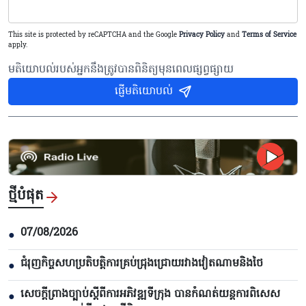
This site is protected by reCAPTCHA and the Google
Privacy Policy
and
Terms of Service
apply.
មតិយោបល់របស់អ្នកនឹងត្រូវបានពិនិត្យមុនពេលផ្សព្វផ្សាយ
ផ្ញើមតិយោបល់
ថ្មីបំផុត
07/08/2026
●
ជំរុញកិច្ចសហប្រតិបត្តិការគ្រប់ជ្រុងជ្រោយរវាងវៀតណាមនិងថៃ
●
សេចក្តីព្រាងច្បាប់ស្តីពីការអភិវឌ្ឍទីក្រុង បាន​កំណត់យន្តការពិសេស
●