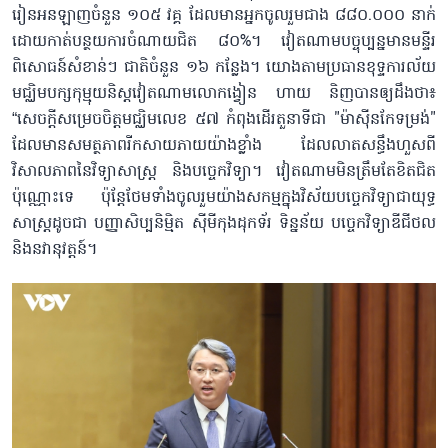
រៀនអនឡាញចំនួន ១០៥ វគ្គ ដែលមានអ្នកចូលរួមជាង ៨៨០.០០០ នាក់
ដោយកាត់បន្ថយការចំណាយជិត ៨០%។ វៀតណាមបច្ចុប្បន្នមានមន្ទីរ
ពិសោធន៍សំខាន់ៗ ជាតិចំនួន ១៦ កន្លែង។ យោងតាមប្រធានខុទ្ទការល័យ
មជ្ឈិមបក្សកុម្មុយនិស្តវៀតណាមលោកង្វៀន ហាយ និញបានឲ្យដឹងថា៖
“សេចក្តីសម្រេចចិត្តមជ្ឈិមលេខ ៥៧ កំពុងដើរតួនាទីជា "ម៉ាស៊ីនកែទម្រង់"
ដែលមានសមត្ថភាពរីកសាយភាយយ៉ាងខ្លាំង ដែលលាតសន្ធឹងហួសពី
វិសាលភាពនៃវិទ្យាសាស្ត្រ និងបច្ចេកវិទ្យា។ វៀតណាមមិនត្រឹមតែខិតជិត
ប៉ុណ្ណោះទេ ប៉ុន្តែថែមទាំងចូលរួមយ៉ាងសកម្មក្នុងវិស័យបច្ចេកវិទ្យាជាយុទ្ធ
សាស្ត្រដូចជា បញ្ញាសិប្បនិម្មិត ស៊ីមីកុងដុកទ័រ ទិន្នន័យ បច្ចេកវិទ្យាឌីជីថល
និងនវានុវត្តន៍។