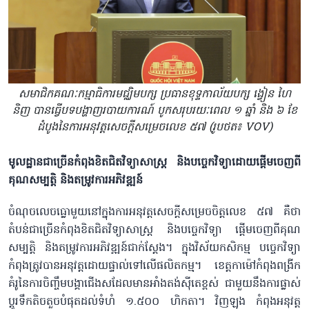
សមាជិកគណៈកម្មាធិការមជ្ឈិមបក្ស ប្រធានខុទ្ទកាល័យបក្ស ង្វៀន ហៃ
និញ បានធ្វើបទបង្ហាញរបាយការណ៍ បូកសរុបរយៈពេល ១ ឆ្នាំ និង ៦ ខែ
ដំបូងនៃការអនុវត្តសេចក្តីសម្រេចលេខ ៥៧ (រូបថត៖ VOV)
មូលដ្ឋានជាច្រើនកំពុងខិតជិតវិទ្យាសាស្ត្រ និងបច្ចេកវិទ្យាដោយផ្តើមចេញពី
គុណសម្បត្តិ និងតម្រូវការអភិវឌ្ឍន៍
ចំណុចលេចធ្លោមួយនៅក្នុងការអនុវត្តសេចក្តីសម្រេចចិត្តលេខ ៥៧ គឺថា
តំបន់ជាច្រើនកំពុងខិតជិតវិទ្យាសាស្ត្រ និងបច្ចេកវិទ្យា ផ្តើមចេញពីគុណ
សម្បត្តិ និងតម្រូវការអភិវឌ្ឍន៍ជាក់ស្តែង។ ក្នុងវិស័យកសិកម្ម បច្ចេកវិទ្យា
កំពុងត្រូវបានអនុវត្តដោយផ្ទាល់ទៅលើផលិតកម្ម។ ខេត្តកាម៉ៅកំពុងពង្រីក
គំរូនៃការចិញ្ចឹមបង្គាជើងសដែលមានអាំងតង់ស៊ីតេខ្ពស់ ជាមួយនឹងការផ្លាស់
ប្តូរទឹកតិចតួចបំផុតដល់ទំហំ ១.៥០០ ហិកតា។ វិញឡុង កំពុងអនុវត្ត