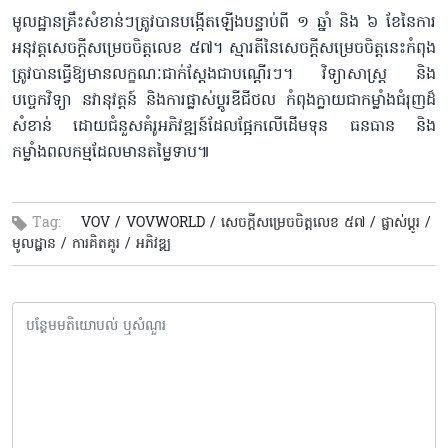
មូលដ្ឋានគ្រឹះសំខាន់ៗត្រូវបានបង្កើតឡើងបន្ទាប់ពី ១ ឆ្នាំ និង ៦ ខែនៃការ
អនុវត្តសេចក្តីសម្រេចចិត្តលេខ ៥៧។ ស្មារតីនៃសេចក្តីសម្រេចចិត្តនេះកំពុង
ត្រូវបានធ្វើឱ្យមានលក្ខណៈជាក់ស្តែងជាបណ្តើរៗ។ វិទ្យាសាស្ត្រ និង
បច្ចេកវិទ្យា នវានុវត្តន៍ និងការផ្លាស់ប្តូរឌីជីថល កំពុងក្លាយជាកម្លាំងជំរុញដ៏
សំខាន់ ដោយជំនួសគំរូអភិវឌ្ឍន៍ដែលផ្អែកលើដើមទុន ធនធាន និង
កម្លាំងពលកម្មដែលមានតម្លៃទាប៕
Tag:
VOV /
VOVWORLD /
សេចក្តីសម្រេចចិត្តលេខ ៥៧ /
ផ្លាស់ប្តូរ /
មូលដ្ឋាន /
ការគិតគូរ /
អភិវឌ្ឍ