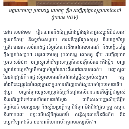
អគ្គលេខាបក្ស ប្រធានរដ្ឋ លោកតូ ឡឹម អញ្ជើញថ្លែងសុន្ទរកថាណែនាំ
(រូបថត៖ VOV)
នៅពេលខាងមុខ វៀតណាមនឹងជំរុញយ៉ាងខ្លាំងនូវការផ្លាស់ប្តូរឌីជីថលនៅ
ក្នុងអាជីវកម្ម និងទូទាំងសង្គម។ ការអភិវឌ្ឍវិទ្យាសាស្ត្រ និងបច្ចេកវិទ្យា
ត្រូវតែមានគោលបំណងផ្លាស់ប្តូរចំណេះដឹងទៅជាឧបករណ៍ និងបង្កើតតម្លៃ
ថ្មីសម្រាប់សង្គម។ អគ្គលេខាបក្ស ប្រធានរដ្ឋ លោកតូ ឡឹម អញ្ជើញមាន
ប្រសាសន៍ថា៖ បញ្ហាស្នូលនៃវិទ្យាសាស្ត្រគឺការបង្កើតចំណេះដឹងថ្មី។ បញ្ហា
ស្នូលនៃបច្ចេកវិទ្យាគឺការផ្លាស់ប្តូរចំណេះដឹងទៅជាឧបករណ៍។ បញ្ហាស្នូល
នៃនវានុវត្តន៍គឺការផ្លាស់ប្តូរឧបករណ៍ទៅជាតម្លៃថ្មីសម្រាប់សង្គម។ កត្តា
ទាំងបីនេះត្រូវតែបំពេញគ្នានៅក្នុងការអភិវឌ្ឍជាក់ស្តែងរបស់ប្រទេសជាតិ។
ដូច្នេះ បច្ចេកវិទ្យាយុទ្ធសាស្ត្រជាតិត្រូវតែផ្តោតលើធនធានដើម្បីធ្វើជាម្ចាស់
និងអភិវឌ្ឍន៍ទៅជាផលិតផលជាក់ស្តែង ជាពិសេសបញ្ញាសិប្បនិម្មិត
ទិន្នន័យធំ មនុស្សយន្ត និងស្វ័យប្រវត្តិកម្ម ជីវវិទ្យា និងជីវវេជ្ជសាស្ត្រ សម្ភារៈ
និងថាមពល បន្ទះឈីបស៊ីមីកុងដុកទ័រ សន្តិសុខតាមអ៊ីនធឺណិត និង
បច្ចេកវិទ្យាកង់ទិច ឧបករណ៍ហោះហើរគ្មានមនុស្សបើក”។