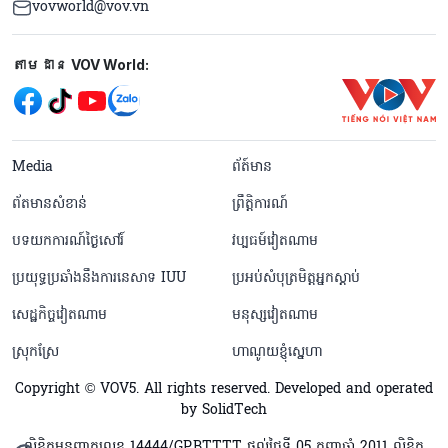
vovworld@vov.vn
Mạng xã hội
តាមដាន VOV World:
menu footer tiếng Khmer
Media
ព័ត៍មាន
ព័តមានសំខាន់
ព្រឹត្តិការណ៍
បទយកការណ៍ថ្ងៃសៅរ៍
វប្បធម៍វៀតណាម
ប្រយុទ្ធប្រឆាំងនឹងការនេសាទ IUU
ប្រអប់សំបុត្រមិត្តអ្នកស្តាប់
សេដ្ឋកិច្ចវៀតណាម
មនុស្សវៀតណាម
ស្រុកស្រែ
ហាណូយខ្ញុំស្នេហា
Copyright © VOV5. All rights reserved. Developed and operated
by SolidTech
លិខិតអនុញ្ញាតលេខ 14444/GP.BTTTT ផ្តល់ថ្ងៃទី 05 កញ្ញាឆ្នាំ 2011 លិខិត