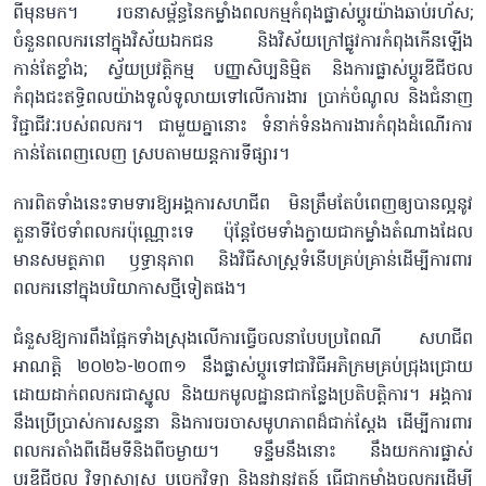
ពីមុនមក។ រចនាសម្ព័ន្ធនៃកម្លាំងពលកម្មកំពុងផ្លាស់ប្តូរយ៉ាងឆាប់រហ័ស;
ចំនួនពលករនៅក្នុងវិស័យឯកជន និងវិស័យក្រៅផ្លូវការកំពុងកើនឡើង
កាន់តែខ្លាំង; ស្វ័យប្រវត្តិកម្ម បញ្ញាសិប្បនិម្មិត និងការផ្លាស់ប្តូរឌីជីថល
កំពុងជះឥទ្ធិពលយ៉ាងទូលំទូលាយទៅលើការងារ ប្រាក់ចំណូល និងជំនាញ
វិជ្ជាជីវៈរបស់ពលករ។ ជាមួយគ្នានោះ ទំនាក់ទំនងការងារកំពុងដំណើរការ
កាន់តែពេញលេញ​ ស្របតាមយន្តការទីផ្សារ។
ការពិតទាំងនេះទាមទារឱ្យអង្គការសហជីព មិនត្រឹមតែបំពេញឲ្យបានល្អនូវ
តួនាទីថែទាំពលករប៉ុណ្ណោះទេ ប៉ុន្តែថែមទាំងក្លាយជាកម្លាំងតំណាងដែល
មានសមត្ថភាព ​​ឫទ្ធានុភាព និងវិធីសាស្ត្រទំនើបគ្រប់គ្រាន់ដើម្បីការពារ
ពលករនៅក្នុងបរិយាកាសថ្មីទៀតផង។
ជំនួសឱ្យការពឹងផ្អែកទាំងស្រុងលើការធ្វើចលនាបែបប្រពៃណី សហជីព
អាណត្តិ ២០២៦-២០៣១ នឹងផ្លាស់ប្តូរទៅជាវិធីអភិក្រមគ្រប់ជ្រុងជ្រោយ
ដោយដាក់ពលករជាស្នូល និងយកមូលដ្ឋានជាកន្លែងប្រតិបត្តិការ។ អង្គការ
នឹងប្រើប្រាស់ការសន្ទនា និងការចរចាសមូហភាពដ៏ជាក់ស្ដែង ដើម្បីការពារ
ពលករតាំងពីដើមទីនិងពីចម្ងាយ។ ទន្ទឹមនឹងនោះ នឹងយកការផ្លាស់
ប្តូរឌីជីថល វិទ្យាសាស្ត្រ បច្ចេកវិទ្យា និងនវានុវត្តន៍ ធ្វើជាកម្លាំងចលករដើម្បី