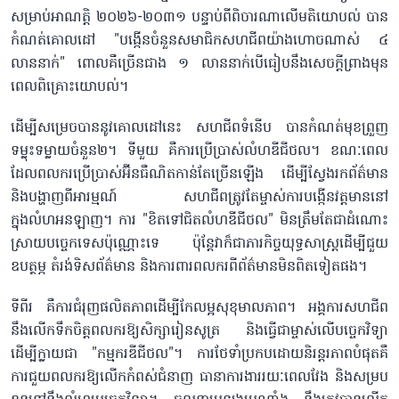
សម្រាប់អាណត្តិ ២០២៦-២០៣១ បន្ទាប់ពីពិចារណាលើមតិយោបល់ បាន
កំណត់គោលដៅ "បង្កើនចំនួនសមាជិកសហជីពយ៉ាងហោចណាស់ ៤
លាននាក់" ពោលគឺច្រើនជាង ១ លាននាក់បើធៀបនឹងសេចក្ដីព្រាងមុន
ពេលពិគ្រោះយោបល់។
ដើម្បីសម្រេចបាននូវគោលដៅនេះ សហជីពទំនើប បានកំណត់មុខព្រួញ
ទម្លុះទម្លាយចំនួន២។ ទីមួយ គឺការប្រើប្រាស់លំហឌីជីថល។ ខណៈពេល
ដែលពលករប្រើប្រាស់អ៊ីនធឺណិតកាន់តែច្រើនឡើង ដើម្បីស្វែងរកព័ត៌មាន
និងបង្ហាញពីអារម្មណ៍ សហជីពត្រូវតែម្ចាស់ការបង្កើនវត្តមាននៅ
ក្នុងលំហអនឡាញ។ ការ "ខិតទៅជិតលំហឌីជីថល" មិនត្រឹមតែជាដំណោះ
ស្រាយបច្ចេកទេសប៉ុណ្ណោះទេ ប៉ុន្តែវាក៏ជាភារកិច្ចយុទ្ធសាស្ត្រដើម្បីជួយ
ឧបត្ថម្ភ តំរង់ទិសព័ត៌មាន និងការពារពលករពីព័ត៌មានមិនពិតទៀតផង។
ទីពីរ គឺការជំរុញផលិតភាពដើម្បីកែលម្អសុខុមាលភាព។ អង្គការសហជីព
នឹងលើកទឹកចិត្តពលករឱ្យសិក្សារៀនសូត្រ និងធ្វើជាម្ចាស់លើបច្ចេកវិទ្យា
ដើម្បីក្លាយជា "កម្មករឌីជីថល"។ ការថែទាំប្រកបដោយនិរន្តរភាពបំផុតគឺ
ការជួយពលករឱ្យលើកកំពស់ជំនាញ ធានាការងាររយៈពេលវែង និងសម្រប