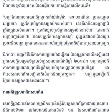
ពីពលករទូទាំងប្រទេសដែលផ្ញើរមកមហាសន្និបាតលើកនេះគឺ៖
“បញ្ហាដែលពលករយកចិត្តទុកដាក់យ៉ាងខ្លាំង ឧទាហរណ៍ថា ប្រាក់ឈ្នួល
អប្បបរមា ត្រូវតែគ្រប់គ្រាន់សម្រាប់ការរស់នៅ។ នេះគឺជាបំណងប្រាថ្នាដ៏
ត្រឹមត្រូវរបស់ពលករ។ ប្រាក់ឈ្នួលគ្រប់គ្រាន់សម្រាប់ការរស់នៅ បានដាក់
ចេញបញ្ហាដែលថា ពលករត្រូវតែមានប្រាក់សន្សំ ដូច្នេះនៅពេលដែលជួប
ប្រទះនឹងបញ្ហា ពួកគេមានធនធានហិរញ្ញវត្ថុបន្ថែមដើម្បីដោះស្រាយបញ្ហាក្នុង
ជីវភាព។ បញ្ហាទីពីរគឺការកាត់បន្ថយម៉ោងធ្វើការ ដែលត្រូវបានលើកឡើងនៅ
ក្នុងសេចក្តីសម្រេចចិត្តរបស់រដ្ឋសភាចាប់តាំងពីឆ្នាំ ២០១៩។ បញ្ហាបន្ទាប់គឺ
ការកាត់បន្ថយអាយុចូលនិវត្តន៍សម្រាប់មុខសញ្ញាពលករមួយចំនួន ជា
ពិសេសពលករដែលធ្វើការដ៏លំបាកនិងគ្រោះថ្នាក់។ បញ្ហាមួយទៀតគឺ
ថ្ងៃឈប់សម្រាកជាសាធារណៈ”។
ការអភិវឌ្ឍសមាជិកសហជីព
សេចក្តីព្រាងរបស់គណៈកម្មាធិការប្រតិបត្តិនៃអគ្គសហព័ន្ធការងារវៀតណាម
នីតិកាលទី១៣ នៅមហាសន្និបាតលើកទី ១៤ នៃសហជីពវៀតណាម