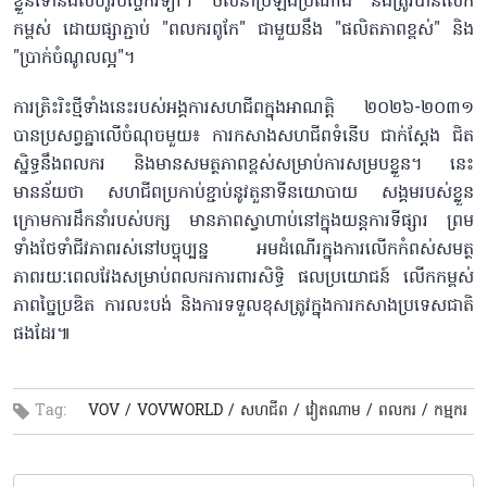
ខ្លួនទៅនឹងលំហូរបច្ចេកវិទ្យា។ ចលនាប្រឡងប្រណាំង នឹងត្រូវបានលើក
កម្ពស់ ដោយផ្សាភ្ជាប់ "ពលករពូកែ" ជាមួយនឹង "ផលិតភាពខ្ពស់" និង
"ប្រាក់ចំណូលល្អ"។
ការត្រិះរិះថ្មីទាំងនេះរបស់អង្គការសហជីពក្នុងអាណត្តិ ២០២៦-២០៣១
បានប្រសព្វគ្នាលើចំណុចមួយ៖ ការកសាងសហជីពទំនើប ជាក់ស្ដែង ជិត
ស្និទ្ធនឹងពលករ និងមានសមត្ថភាពខ្ពស់សម្រាប់ការសម្របខ្លួន។ នេះ
មានន័យថា សហជីពប្រកាប់ខ្ជាប់នូវតួនាទីនយោបាយ សង្គមរបស់ខ្លួន
ក្រោមការដឹកនាំរបស់បក្ស មានភាពស្វាហាប់នៅក្នុងយន្តការទីផ្សារ ព្រម
ទាំងថែទាំជីវភាពរស់នៅបច្ចុប្បន្ន អមដំណើរក្នុងការលើកកំពស់សមត្ថ
ភាពរយៈពេលវែងសម្រាប់ពលករការពារសិទ្ធិ ផលប្រយោជន៍ លើកកម្ពស់
ភាពច្នៃប្រឌិត ការលះបង់ និងការទទួលខុសត្រូវក្នុងការកសាងប្រទេសជាតិ
ផងដែរ៕
Tag:
VOV /
VOVWORLD /
សហជីព /
វៀតណាម /
ពលករ /
កម្មករ