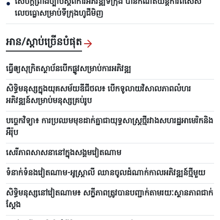
សេចក្តីព្រាងច្បាប់ស្តីពីការអភិវឌ្ឍទីក្រុង បាន​កំណត់យន្តការពិសេស
●
លេចធ្លោសម្រាប់ទីក្រុងហូជីមិញ
អាន/ស្តាប់ច្រើនបំផុត
ធ្វើឲ្យសុក្រិតស្ថាប័នបើកផ្លូវសម្រាប់ការអភិវឌ្ឍ
សិទ្ធិមនុស្សក្នុងយុគសម័យឌីជីថល៖ បើកទូលាយវិសាលភាពលំហរ
អភិវឌ្ឍន៍សម្រាប់មនុស្សគ្រប់រូប
បច្ចេកវិទ្យា៖ ការប្រឈមមុខដាក់គ្នាជាយុទ្ធសាស្ត្រថ្មីរវាងសហរដ្ឋអាមេរិកនិង
អឺរ៉ុប
សេរីភាពសាសនានៅក្នុងសង្គមវៀតណាម
ទំនាក់ទំនងវៀតណាម-អូស្ត្រាលី ឈាន​ចូលដំណាក់កាលអភិវឌ្ឍន៍ថ្មីមួយ
សិទ្ធិមនុស្សនៅវៀតណាម៖ សក្ខីភាពត្រូវបានបញ្ជាក់តាមរយៈស្ថានភាពជាក់
ស្តែង