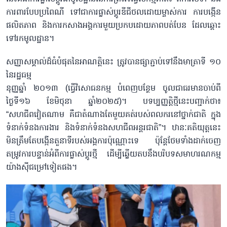
ការពារបែបប្រពៃណី ទៅជាការផ្លាស់ប្តូរឌីជីថលដោយម្ចាស់ការ ការបង្កើន
ផលិតភាព និងការកសាងអង្គការមួយប្រកបដោយភាពបត់បែន ដែលឆ្ពោះ
ទៅរកមូលដ្ឋាន។
សញ្ញាសម្គាល់ដ៏ធំបំផុតនៃអាណត្តិនេះ ត្រូវបានផ្សាភ្ជាប់ទៅនឹងមាត្រាទី ១០
នៃរដ្ឋធម្ម
នុញ្ញឆ្នាំ ២០១៣ (ធ្វើវិសោធនកម្ម បំពេញបន្ថែម ចូលជាធរមានចាប់ពី
ថ្ងៃទី១៦ ខែមិថុនា ឆ្នាំ២០២៥)។ បទប្បញ្ញត្តិថ្មីនេះបញ្ជាក់ថា៖
“សហជីពវៀតណាម គឺជាតំណាងតែមួយគត់របស់ពលករនៅថ្នាក់ជាតិ ក្នុង
ទំនាក់ទំនងការងារ និងទំនាក់ទំនងសហជីពអន្តរជាតិ”។ ឋានៈគតិយុត្តនេះ
មិនត្រឹមតែបង្កើនតួនាទីរបស់អង្គការប៉ុណ្ណោះទេ ប៉ុន្តែថែមទាំងដាក់ចេញ
តម្រូវការបន្ទាន់អំពីការផ្លាស់ប្ដូរថ្មី ដើម្បីឆ្លើយតបនឹងបរិបទសមាហរណកម្ម
យ៉ាងស៊ីជម្រៅទៀតផង។