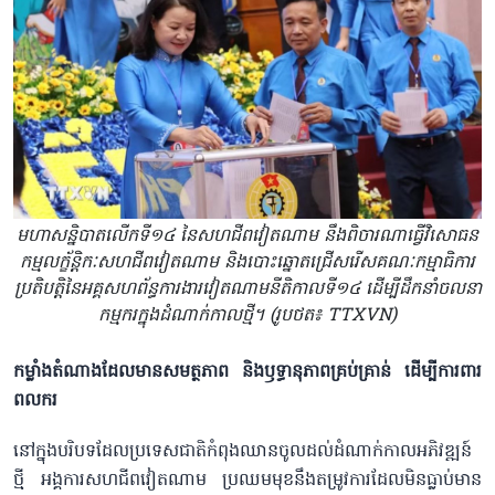
មហាសន្និបាតលើកទី១៤ នៃសហជីពវៀតណាម នឹងពិចារណាធ្វើវិសោធន
កម្មលក្ខ័ន្តិកៈសហជីពវៀតណាម និងបោះឆ្នោតជ្រើសរើសគណៈកម្មាធិការ
ប្រតិបត្តិនៃអគ្គសហព័ន្ធការងារវៀតណាមនីតិកាលទី១៤ ដើម្បីដឹកនាំចលនា
កម្មករក្នុងដំណាក់កាលថ្មី។ (រូបថត៖ TTXVN)
កម្លាំងតំណាងដែលមានសមត្ថភាព និងឫទ្ធានុភាពគ្រប់គ្រាន់ ដើម្បីការពារ
ពលករ
នៅក្នុងបរិបទដែលប្រទេសជាតិកំពុងឈានចូលដល់ដំណាក់កាលអភិវឌ្ឍន៍
ថ្មី អង្គការសហជីពវៀតណាម ប្រឈមមុខនឹងតម្រូវការដែលមិនធ្លាប់មាន