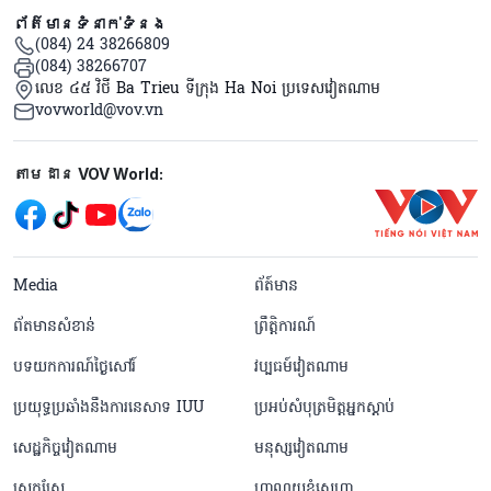
ព័ត៌មានទំនាក់ទំនង
(084) 24 38266809
(084) 38266707
លេខ ៤៥ វិថី Ba Trieu ទីក្រុង Ha Noi ប្រទេសវៀតណាម
vovworld@vov.vn
Mạng xã hội
តាមដាន VOV World:
menu footer tiếng Khmer
Media
ព័ត៍មាន
ព័តមានសំខាន់
ព្រឹត្តិការណ៍
បទយកការណ៍ថ្ងៃសៅរ៍
វប្បធម៍វៀតណាម
ប្រយុទ្ធប្រឆាំងនឹងការនេសាទ IUU
ប្រអប់សំបុត្រមិត្តអ្នកស្តាប់
សេដ្ឋកិច្ចវៀតណាម
មនុស្សវៀតណាម
ស្រុកស្រែ
ហាណូយខ្ញុំស្នេហា