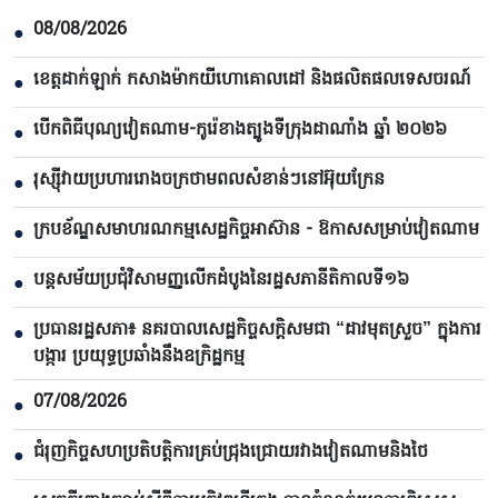
08/08/2026
●
ខេត្តដាក់ឡាក់ កសាងម៉ាកយីហោគោលដៅ និងផលិតផលទេសចរណ៍
●
បើកពិធីបុណ្យវៀតណាម-កូរ៉េខាងត្បូងទីក្រុងដាណាំង ឆ្នាំ ២០២៦
●
រុស្ស៊ីវាយប្រហាររោងចក្រថាមពលសំខាន់ៗនៅអ៊ុយក្រែន
●
ក្របខ័ណ្ឌសមាហរណកម្មសេដ្ឋកិច្ចអាស៊ាន - ឱកាសសម្រាប់វៀតណាម
●
បន្តសម័យប្រជុំវិសាមញ្ញលើកដំបូងនៃរដ្ឋសភានីតិកាលទី១៦
●
ប្រធានរដ្ឋសភា៖ នគរបាលសេដ្ឋកិច្ចសក្តិសមជា “ដាវមុតស្រួច” ក្នុងការ
●
បង្ការ ប្រយុទ្ធប្រឆាំងនឹងឧក្រិដ្ឋកម្ម
07/08/2026
●
ជំរុញកិច្ចសហប្រតិបត្តិការគ្រប់ជ្រុងជ្រោយរវាងវៀតណាមនិងថៃ
●