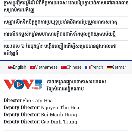
ផ្លាស់ប្ដូរថ្មីការត្រិះរិះអំពីកិច្ចការបរទេស ដោយប្រែក្លាយឱកាសទៅជាធនធាន
សម្រាប់ការអភិវឌ្ឍ
សញ្ញាលើកទឹកចិត្តក្នុងការប្រយុទ្ធប្រឆាំងនឹងការប្រែប្រួលអាកាសធាតុ
ការលើកកម្ពស់កម្លាំងមហាសាមគ្គីជនជាតិទាំងមូលក្នុងយុគសម័យថ្មី
រយៈពេល ៦​ ខែចុងឆ្នាំ៖ បង្កើន​ល្បឿនដើម្បីសម្រេចបាននូវគោលដៅ
អភិវឌ្ឍន៍
English
Vietnamese
Chinese
French
German
នាយកដ្ឋានផ្សាយជាភាសារបរទេស
វិទ្យុសំលេងវៀតណាម
Director
:Pho Cam Hoa
Deputy Director:
Nguyen Thu Hoa
Deputy Director:
Bui Manh Hung
Deputy Director:
Cao Dinh Trung