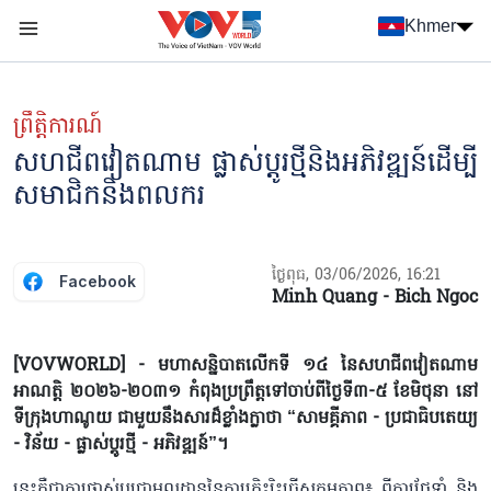
Nhảy đến nội dung
Khmer
Menu trang chủ tiếng Khmer
menu phụ tiếng Khmer
ព្រឹត្តិការណ៍
សហជីពវៀតណាម ផ្លាស់ប្ដូរថ្មីនិងអភិវឌ្ឍន៍ដើម្បី
សមាជិកនិងពលករ
ថ្ងៃពុធ, 03/06/2026, 16:21
Facebook
Minh Quang - Bich Ngoc
[VOVWORLD] - មហាសន្និបាតលើកទី ១៤ នៃសហជីពវៀតណាម
អាណត្តិ ២០២៦-២០៣១ កំពុងប្រព្រឹត្តទៅចាប់ពីថ្ងៃទី៣-៥ ខែមិថុនា នៅ
ទីក្រុងហាណូយ ជាមួយនឹងសារដ៏ខ្លាំងក្លាថា “សាមគ្គីភាព - ប្រជាធិបតេយ្យ
- វិន័យ - ផ្លាស់ប្ដូរថ្មី - អភិវឌ្ឍន៍”។
នេះគឺជាការផ្លាស់ប្ដូរជាមូលដ្ឋាននៃការត្រិះរិះធ្វើសកម្មភាព៖ ពីការថែទាំ និង