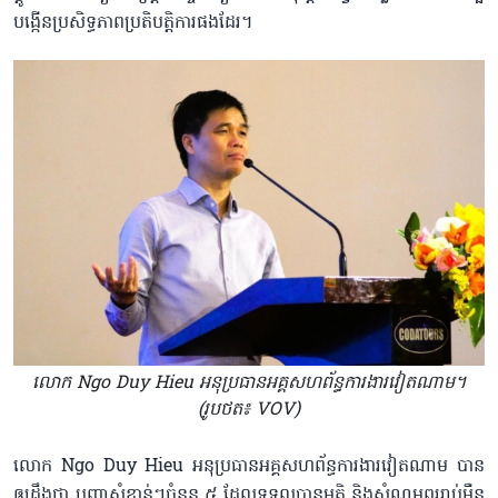
បង្កើនប្រសិទ្ធភាពប្រតិបត្តិការផងដែរ។
លោក Ngo Duy Hieu អនុប្រធានអគ្គសហព័ន្ធការងារវៀតណាម។
(រូបថត៖ VOV)
លោក Ngo Duy Hieu អនុប្រធានអគ្គសហព័ន្ធការងារវៀតណាម បាន
ឲ្យដឹងថា បញ្ហាសំខាន់ៗចំនួន ៥ ដែលទទួលបានមតិ និងសំណូមពររាប់ម៉ឺន