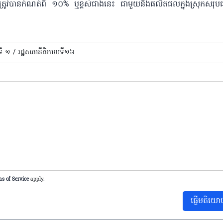
បានកំណត់ពី ១០% ឬខ្ពស់ជាងនេះ ជាមួយនឹងផលិតផលក្នុងស្រុកសរុបជាម
ី ១ /
រដ្ឋសភានីតិកាលទី១៦
s of Service
apply.
ផ្ញើមតិយោ