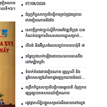
ិស្តវៀតណាម
07/08/2026
●
តិកាលទី១៦។
ជំរុញកិច្ចសហប្រតិបត្តិការគ្រប់ជ្រុងជ្រោយ
●
រវាងវៀតណាមនិងថៃ
សេចក្តីព្រាងច្បាប់ស្តីពីការអភិវឌ្ឍទីក្រុង បាន​
●
កំណត់យន្តការពិសេសលេចធ្លោសម្រាប់
ទីក្រុងហូជីមិញ
លីបង់ និងអ៊ីស្រាអែលបញ្ចប់ការចរចាជុំទី ៧​
●
តម្លៃប្រេងហក់ឡើងដោយសារភាពតានតឹង
●
នៅមជ្ឈិមបូព៌ា
ទំនាក់ទំនងរវាងវៀតណាម អូស្ត្រាលី និង
●
នូវែលសេឡង់នាំមកនូវអត្ថប្រយោជន៍ដល់
គ្រប់ភាគីទាំងអស់
ពង្រីកកិច្ចសហប្រតិបត្តិការអន្តរជាតិ ជំរុញការ
●
ផ្សព្វផ្សាយទេសចរណ៍វៀតណាម
រដូវផ្ការាសីភ្នំបង្អួតសម្រស់ឆើតឆាយនៅឈូង
●