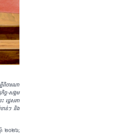
បីពិចារណា
ិច្ច-សង្គម
ះ រដ្ឋសភា
សំខាន់ៗ និង
្នាំ ២០២៦;