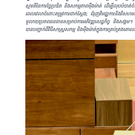
ស្មារតីនៃការច្នៃប្រឌិត និងសកម្មភាពម៉ឺងម៉ាត់ ដើម្បីលុប
ពេលវេលាចំពោះតម្រូវការជាក់ស្តែង; ជំរុញវិមជ្ឈការនិងវិសហម
ទូលាយប្រភពធនធានសម្រាប់ការអភិវឌ្ឍសេដ្ឋកិច្ច និងសង
បានបញ្ជាក់ពីវិធីសាស្រ្តសកម្ម និងម៉ឺងម៉ាត់ក្នុងការគ្រប់គ្រ