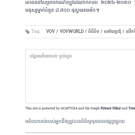
គោលដៅសម្រាប់កំណើនក្នុងដំណាក់កាល ២០២៦-២០៣០ ត្រូវ
មនុស្សម្នាក់ចំនួន ៨.៥០០ ដុល្លារអាមេរិក៕
Tag:
VOV /
VOVWORLD /
ពិធីបិទ /
សម័យប្រជុំ /
លើកទ
This site is protected by reCAPTCHA and the Google
Privacy Policy
and
Term
មតិយោបល់របស់អ្នកនឹងត្រូវបានពិនិត្យមុនពេលផ្សព្វផ្សាយ