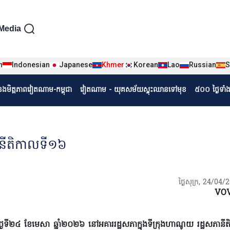
iện tiếng Khmer
Media
n
Indonesian
Japanese
Khmer
Korean
Lao
Russian
S
r
ំនងមិត្តភាពវៀតណាម-កម្ពុជា
វៀតណាម - យុគសម័យស្ទុះឈានទៅមុខ
៥០០ ថ្ងៃទាំ
ានីតិកាលទី១៦
ថ្ងៃសុក្រ, 24/04/
VO
្ងៃទី២៤ ខែមេសា ឆ្នាំ២០២៦ នៅអគាររដ្ឋសភាក្នុងទីក្រុងហាណូយ រដ្ឋសភាន