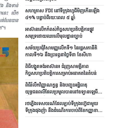
ែង និងទាន់
សហគ្រាស FDI នៅទីក្រុងហូជីមិញកើនឡើង
្នានេះ បើក
៤១% បន្ទាប់ពីរយៈពេល ៥ ឆ្នាំ
បត់បែនបាន
ក”
។
អាស៊ានលើកកំពស់កិច្ចសហប្រតិបត្តិការផ្លូវ
សមុទ្រដោយឈរលើមុលដ្ឋានច្បាប់
សម័យប្រជុំវិសាមញ្ញលើកទី១ នៃរដ្ឋសភានីតិ
កាលទី១៦ នឹងប្រារព្ធនាថ្ងៃទី៣ ខែសីហា
ពិធីបង្ហូតទង់អាស៊ាន៖ ជំរុញសាមគ្គីភាព
កិច្ចសហប្រតិបត្តិការសម្រាប់អនាគតនៃតំបន់
ពិធីរំលឹកវិញ្ញាណក្ខន្ធ និងបញ្ចុះអដ្ឋិធាតុ
យុទ្ធជនពលីដែលប្រមូលបាននៅឧទ្យានឡេធី
រៀងគ្រោងនឹងប្រព្រឹត្តទៅនៅខែសីហា
រថភ្លើងទេសចរណ៍ដែលភ្ជាប់ទីក្រុងហ៊្វេជាមួយ
ទីក្រុងផុងញ៉ា នឹងដំណើរការចាប់ពីខែកញ្ញាខាង
មុខ