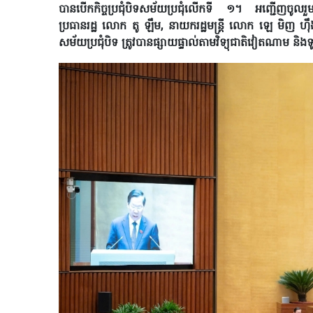
បានបើកកិច្ចប្រជុំបិទសម័យប្រជុំលើកទី ១។ អញ្ជើញចូលរួមស
ប្រធានរដ្ឋ លោក តូ ឡឹម, នាយករដ្ឋមន្ត្រី លោក ឡេ មិញ ហ៊
សម័យប្រជុំបិទ ត្រូវបានផ្សាយផ្ទាល់តាមវិទ្យុជាតិវៀតណាម ន