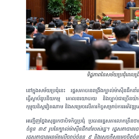
ទិដ្ឋភាពនៃសម័យប្រជុំពេល
នៅក្នុងសម័យប្រជុំនេះ រដ្ឋសភាបានពង្រឹងក្បាល់ម៉ាស៊ីនដឹកនា
ធ្វើស្ថាប័នូបនីយកម្ម គោលនយោបាយ និងច្បាប់ជាច្រើនយ៉ាង
កុម្មុយនិស្តវៀតណាម និងសម្រេចលើភារកិច្ចសម្រាប់ការអភិវឌ្ឍស
អញ្ជើញថ្លែងសុន្ទរកថាបិទកិច្ចប្រជុំ ប្រធានរដ្ឋសភាលោកត្រឹន
ចំនួន ៣៩ រូបនៃក្បាល់ម៉ាស៊ីនដឹកនាំរបស់រដ្ឋ។ រដ្ឋសភាបានបោះ
រដ្ឋសភាបានអនុម័តលើច្បាប់ចំនួន ៩ និងសេចក្តីសម្រេចចិ