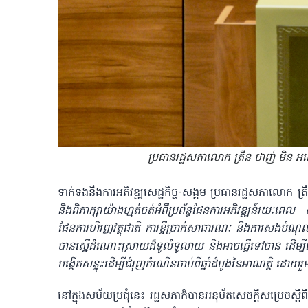
ប្រធានរដ្ឋសភាលោ​ក ត្រឹន ថាញ់ មិន អ
ទាក់ទងនឹងការអភិវឌ្ឍសេដ្ឋកិច្ច-សង្គម ប្រធានរដ្ឋសភាលោក ត្រ
និងពិភាក្សាយ៉ាងហ្មត់ចត់អំពីប្រព័ន្ធផែនការអភិវឌ្ឍន៍រយៈ
ផែនការហិរញ្ញវត្ថុជាតិ ការខ្ចីប្រាក់សាធារណៈ និងការសង
បានស្នើដំណោះស្រាយដ៏ទូលំទូលាយ និងអាចធ្វើទៅបាន ដើម្បីធ្វើឲ
បង្កើតសន្ទុះដើម្បីជំរុញកំណើនចាប់ពីឆ្នាំដំបូងនៃអាណត្តិ ដ
នៅក្នុងសម័យប្រជុំនេះ រដ្ឋសភាក៏បានអនុម័តសេចក្តីសម្រេចស្តី