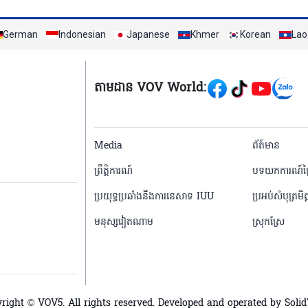
German
Indonesian
Japanese
Khmer
Korean
Lao
Mạng xã hội
តាមដាន VOV World:
menu footer tiếng 
Media
ព័ត៍មាន
ព្រឹត្តិការណ៍
បទយកការណ៍ថ្ង
ប្រយុទ្ធប្រឆាំងនឹងការនេសាទ IUU
ប្រអប់សំបុត្រមិត្
មនុស្សវៀតណាម
ស្រុកស្រែ
right © VOV5. All rights reserved. Developed and operated by Soli