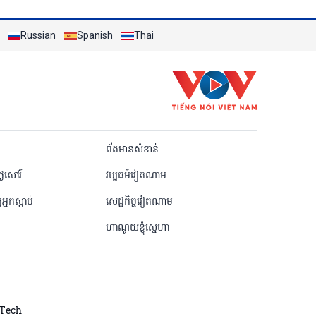
Russian
Spanish
Thai
Khmer
ព័តមានសំខាន់
ៃសៅរ៍
វប្បធម៍វៀតណាម
តអ្នកស្តាប់
សេដ្ឋកិច្ចវៀតណាម
ហាណូយខ្ញុំស្នេហា
dTech