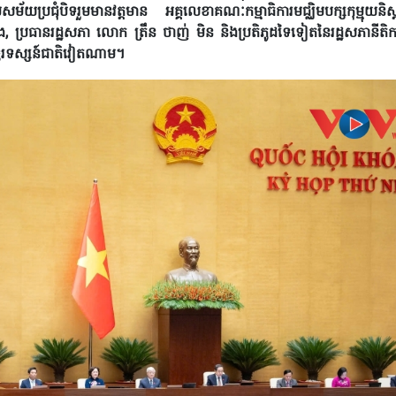
ម័យប្រជុំបិទរួមមានវត្តមាន អគ្គលេខាគណៈកម្មាធិការមជ្ឈិមបក្សកុម្មុយន
ឹង, ប្រធានរដ្ឋសភា លោក ត្រឹន ថាញ់ មិន និងប្រតិភូដទៃទៀតនៃរដ្ឋសភានី
ិងទូរទស្សន៍ជាតិវៀតណាម។