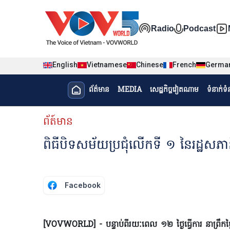
Nhảy đến nội dung
Đa phương t
Radio
Podcast
English
Vietnamese
Chinese
French
Germa
Menu trang chủ tiếng Khme
ព័ត៌មាន​
MEDIA
សេដ្ឋកិច្ចវៀតណាម
ទំនាក់ទ
menu phụ tiếng Khmer
ព័ត៍មាន
ពិធីបិទសម័យប្រជុំលើកទី ១ នៃរដ្ឋសភ
Facebook
[VOVWORLD] - បន្ទាប់ពីរយៈពេល ១២ ថ្ងៃធ្វើការ នាព្រឹកថ