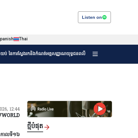
Listen on
panish
Thai
ងយប់ នៃការស្វែងរកនិងកំណត់អត្តសញ្ញាណយុទ្ធជនពលី
2026, 12:44
VWORLD
ថ្មីបំផុត
ីតិកាលទី១៦