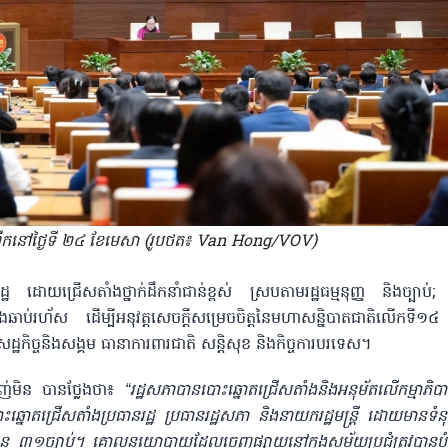
ព្រឹកនៅថ្ងៃទី ២៤ ខែមេសា (រូបថត៖ Van Hong/VOV)
ំរដ្ឋ ដោយជ្រើសតាំងថ្នាក់ដឹកនាំជាន់ខ្ពស់ ស្របតាមរដ្ឋធម្មនុញ្ញ និងច្បា
ឆាប់រហ័ស ដើម្បីអនុវត្តសេចក្តីសម្រេចចិត្តនៃមហាសន្និបាតជាតិលើកទី១
េដ្ឋកិច្ចនិងសង្គម ធានាការពារជាតិ សន្តិសុខ និងកិច្ចការបរទេស។
​ថាញ់មិន បានថ្លែងថា៖
“រដ្ឋសភាបានបោះឆ្នោតជ្រើសតាំងនិងអនុម័តលើកម្មាភិបា
ឆ្នោតជ្រើសតាំងប្រធានរដ្ឋ ប្រធានរដ្ឋសភា និងនាយករដ្ឋមន្ត្រី ដោយមានទំនុកច
ត្តចំនួន ៣១ច្បាប់។ គោលនយោបាយដែលចេញផ្សាយនៅក្នុងសម័យប្រជុំត្រូវបា