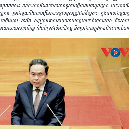
បំបាត់ចំណុចកក់ស្ទះ ខណៈពេលដែលធានាបាននូវការឆ្លើយតបជាមូលដ្ឋាន រយៈពេលវ
ជ្ឈការ រួមជាមួយនឹងការបង្កើនការទទួលខុសត្រូវជាក់ស្តែង។ ក្នុងពេលជាមួយគ
្គម។ ជាពិសេស ការកែ សម្រួលគោលនយោបាយពន្ធដារទាន់ពេលវេលា និងអាច
ងគោលនយោបាយសារពើពន្ធ និងគាំទ្រដល់អាជីវកម្ម និងប្រជាជនក្នុងការជំនះការលំបា