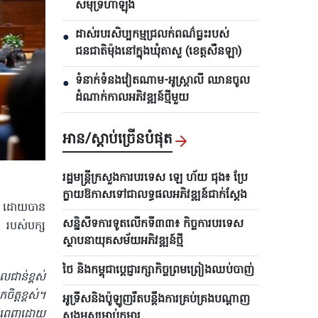
សមុទ្រហាឡុង
ដាស់របរសិប្បកម្មជ្រលក់ពណ៌ធ្លះរបស់
●
ជនជាតិម៉ុងនៅក្នុងឃុំតាសួ (ខេត្តសឺនឡា)
ទំនាក់ទំនងវៀតណាម-អូស្ត្រាលី ឈាន​ចូល
●
ដំណាក់កាលអភិវឌ្ឍន៍ថ្មីមួយ
អាន/ស្តាប់ច្រើនបំផុត
រដ្ឋមន្ត្រីក្រសួងការបរទេស ឡេ ហ័យ ជុង៖ ប្រែ
ក្លាយឱកាសទៅជាលទ្ធផលអភិវឌ្ឍន៍ជាក់ស្តែង
ប់; ដោយបាន
សន្និសីទការទូតលើកទី៣៣៖ កិច្ចការបរទេស
៤ របស់បក្ស
ស្ថាបនាយុគសម័យអភិវឌ្ឍន៍ថ្មី
ថៃ និងកម្ពុជាប្តេជ្ញារក្សាកិច្ចព្រមព្រៀងឈប់បាញ់
លជាន់ខ្ពស់
ិត្តខ្ពស់។
អូទ្រីសនិងប៉ូឡូញរឹតបន្តឹងការគ្រប់គ្រងបណ្តាញ
នបំពេញដោយ
សង្គមសម្រាប់កុមារ