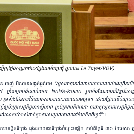
ញ្ជើញថ្លែងសុន្ទរកថានៅក្នុងសម័យប្រជុំ (រូបថត៖ Le Tuyet/VOV)
ឹន ថាញ់ មិនបានសង្កត់ធ្ងន់ថា៖
"រដ្ឋសភាបានចំណាយពេលវេលាយ៉ាងច្រើនដើម្
ពេល ៥ ឆ្នាំសម្រាប់ដំណាក់កាល ២០២៦-២០៣០ រួមទាំងផែនការអភិវឌ្ឍន៍សេដ្ឋក
បំណុល រួមទាំងផែនការវិនិយោគសាធារណៈរយៈពេលមធ្យម។ ដោយផ្អែកលើចំណុចនេ
្យម៉ាក្រូសេដ្ឋកិច្ចមានស្ថិរភាព គ្រប់គ្រងអតិផរណា ធានាតុល្យភាពសេដ្ឋកិច្ច
ោយរួមចំណែកយ៉ាងសំខាន់ក្នុងការសម្រេចគោលដៅកំណើនពីរខ្ទង់
"។
ពីការបង្កើតទីក្រុង ដុងណាយជាទីក្រុងចំណុះមជ្ឈិម ចាប់ពីថ្ងៃទី ៣០ ខែមេសា ឆ