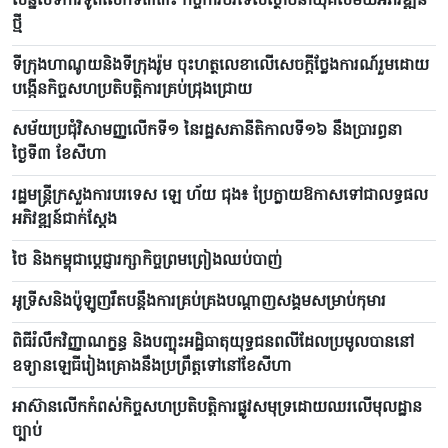
សន្និសីទការទូតលើកទី៣៣៖ កិច្ចការបរទេសស្ថាបនាយុគសម័យអភិវឌ្ឍន៍
ថ្មី
ទីក្រុងហាណូយនិងទីក្រុងរ៉ូម ចុះហត្ថលេខាលើសេចក្តីថ្លែងការណ៍រួមដោយ
បង្កើនកិច្ចសហប្រតិបត្តិការគ្រប់ជ្រុងជ្រោយ
សម័យប្រជុំវិសាមញ្ញលើកទី១ នៃរដ្ឋសភានីតិកាលទី១៦ នឹងប្រារព្ធនា
ថ្ងៃទី៣ ខែសីហា
រដ្ឋមន្ត្រីក្រសួងការបរទេស ឡេ ហ័យ ជុង៖ ប្រែក្លាយឱកាសទៅជាលទ្ធផល
អភិវឌ្ឍន៍ជាក់ស្តែង
ថៃ និងកម្ពុជាប្តេជ្ញារក្សាកិច្ចព្រមព្រៀងឈប់បាញ់
អូទ្រីសនិងប៉ូឡូញរឹតបន្តឹងការគ្រប់គ្រងបណ្តាញសង្គមសម្រាប់កុមារ
ពិធីរំលឹកវិញ្ញាណក្ខន្ធ និងបញ្ចុះអដ្ឋិធាតុយុទ្ធជនពលីដែលប្រមូលបាននៅ
ឧទ្យានឡេធីរៀងគ្រោងនឹងប្រព្រឹត្តទៅនៅខែសីហា
អាស៊ានលើកកំពស់កិច្ចសហប្រតិបត្តិការផ្លូវសមុទ្រដោយឈរលើមុលដ្ឋាន
ច្បាប់