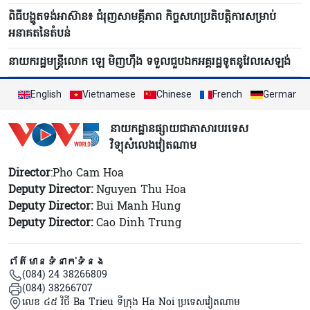
ពិធីបង្ហូតទង់អាស៊ាន៖ ជំរុញសាមគ្គីភាព កិច្ចសហប្រតិបត្តិការសម្រាប់
អនាគតនៃតំបន់
នាយករដ្ឋមន្ត្រីលោក ឡេ មិញហ៊ឹង ទទួលជួបឯកអគ្គរដ្ឋទូតនូវែលសេឡង់
English
Vietnamese
Chinese
French
German
នាយកដ្ឋានផ្សាយជាភាសារបរទេស
វិទ្យុសំលេងវៀតណាម
Director
:Pho Cam Hoa
Deputy Director:
Nguyen Thu Hoa
Deputy Director:
Bui Manh Hung
Deputy Director:
Cao Dinh Trung
ព័ត៌មានទំនាក់ទំនង
(084) 24 38266809
(084) 38266707
លេខ ៤៥ វិថី Ba Trieu ទីក្រុង Ha Noi ប្រទេសវៀតណាម