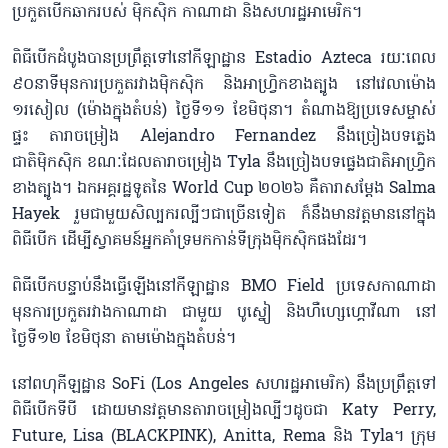
ប្រកួតបើកឆាក​របស់ ម៉ិកស៊ិក កាណាដា និងសហរដ្ឋអាមេរិក។
ពិធីបើកដំបូង​បានប្រព្រឹត្តទៅនៅកីឡាដ្ឋាន Estadio Azteca រយៈពេល
៩០នាទីមុនការប្រកួតរវាងម៉ិកស៊ិក និងអាហ្វ្រិកខាងត្បូង នៅ​វេលាម៉ោង
១រសៀល (ម៉ោងក្នុងតំបន់) ថ្ងៃទី១១ ខែមិថុនា។ តំណាងឱ្យប្រទេសម្ចាស់
ផ្ទះ តារាចម្រៀង Alejandro Fernandez នឹងច្រៀងបទភ្លេង
ជាតិម៉ិកស៊ិក ខណៈដែលតារាចម្រៀង Tyla នឹងច្រៀងបទផ្លេងជាតិអាហ្វ្រិក
ខាងត្បូង។ ឯកអគ្គរដ្ឋទូតនៃ World Cup ២០២៦ គឺតារាសម្តែង Salma
Hayek រួមជាមួយ​សិល្បករល្បីៗជាច្រើនទៀត ក៏នឹងមាន​វត្តមាននៅក្នុង​
ពិធីបើក ដើម្បីស្វាគមន៍អ្នកគាំទ្រមកកាន់ទីក្រុងម៉ិកស៊ិកផងដែរ។
ពិធីបើកបន្ទាប់នឹងធ្វើឡើងនៅកីឡាដ្ឋាន BMO Field ប្រទេសកាណាដា
មុនការប្រកួតរវាងកាណាដា ជាមួយ បូស្នៀ និងហឺហ្សេហ្គោវីណា នៅ
ថ្ងៃទី១២ ខែមិថុនា តាម​ម៉ោងក្នុងតំបន់។
នៅពហុកីឡដ្ឋាន SoFi (Los Angeles សហរដ្ឋអាមេរិក) នឹងប្រព្រឹត្តទៅ
ពិធីបើក​ទីបី ដោយ​មានវត្តមាន​តារាចម្រៀងល្បីៗដូចជា Katy Perry,
Future, Lisa (BLACKPINK), Anitta, Rema និង Tyla។ ក្រុម