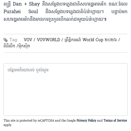
តន្រ្តី Dan + Shay នឹង​សម្តែងបទ​ភ្លេងជាតិសហរដ្ឋអាមេរិក ខណៈដែល
Purahei Soul នឹងសម្តែងបទ​ភ្លេងជាតិប៉ារ៉ាហ្គាយ​។ បន្ទាប់មក
សហរដ្ឋអាមេរិក​នឹង​មានការប្រកួតបើកឆាក់ជាមួយប៉ារ៉ាហ្គាយ៕​
Tag:
VOV /
VOVWORLD /
ព្រឹត្តិការណ៍ World Cup ២០២៦ /
ពិធីបើក /
​ម៉ិកស៊ិក
This site is protected by reCAPTCHA and the Google
Privacy Policy
and
Terms of Service
apply.