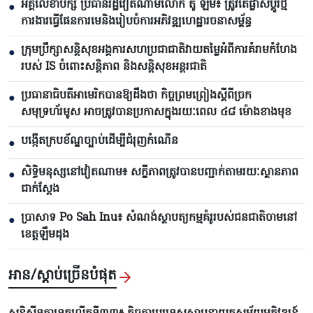
អគ្គលេខាបក្ស ប្រធានរដ្ឋវៀតណាមលោក តូ ឡឹម៖ ត្រូវតែផ្លាស់ប្ដូរថ្មី
●
ការងារធ្វើផែនការមេនិងរៀបចំការអភិវឌ្ឍហេដ្ឋារចនាសម្ព័ន្ធ
ក្រុមប្រឹក្សាសន្តិសុខអង្គការសហប្រជាជាតិវាយតម្លៃអំពីការគំរាមកំហែង
●
របស់ IS ចំពោះសន្តិភាព និងសន្តិសុខអន្តរជាតិ
ប្រធានាធិបតីអាមេរិកបាន​ឱ្យដឹងថា កិច្ចព្រមព្រៀងស្តីពីច្រក
●
សមុទ្រហ័រមូស អាចត្រូវបានប្រកាសក្នុងរយៈពេល ៤៨ ម៉ោងខាងមុខ
បង្កើតក្របខ័ណ្ឌច្បាប់ដើម្បីជំរុញកំណើន
●
សិទ្ធិមនុស្សនៅវៀតណាម៖ សក្ខីភាពត្រូវបានបញ្ជាក់តាមរយៈស្ថានភាព
●
ជាក់ស្តែង
ប្រាសាទ Po Sah Inu៖ សំណង់ស្ថាបត្យកម្មគំរូរបស់ជនជាតិចាមនៅ
●
ខេត្តឡឹមដុង
អាន/ស្តាប់ច្រើនបំផុត