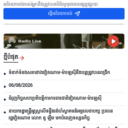
មតិយោបល់របស់អ្នកនឹងត្រូវបានពិនិត្យមុនពេលផ្សព្វផ្សាយ
ផ្ញើមតិយោបល់
ថ្មីបំផុត
ទំនាក់ទំនងសភារវាងវៀតណាម-ម៉ាឡេស៊ីនឹងបន្តត្រូវបានពង្រីក
●
06/08/2026
●
ជំរុញកិច្ចសហប្រតិបត្តិការការពារជាតិវៀតណាម-ម៉ាឡេស៊ី
●
នាយករដ្ឋមន្ត្រីអូស្ត្រាលីទន្ទឹងរង់ចាំស្វាគមន៍អគ្គលេខាបក្ស ប្រធាន
●
រដ្ឋវៀតណាម លោក តូ ឡឹម មកបំពេញទស្សនកិច្ច