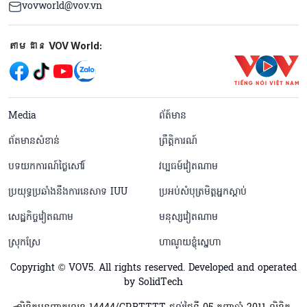
vovworld@vov.vn
Mạng xã hội
តាមដាន VOV World:
menu footer tiếng Khmer
Media
ព័ត៍មាន
ព័តមានសំខាន់
ព្រឹត្តិការណ៍
បទយកការណ៍ថ្ងៃសៅរ៍
វប្បធម៍វៀតណាម
ប្រយុទ្ធប្រឆាំងនឹងការនេសាទ IUU
ប្រអប់សំបុត្រមិត្តអ្នកស្តាប់
សេដ្ឋកិច្ចវៀតណាម
មនុស្សវៀតណាម
ស្រុកស្រែ
ហាណូយខ្ញុំស្នេហា
Copyright © VOV5. All rights reserved. Developed and operated
by SolidTech