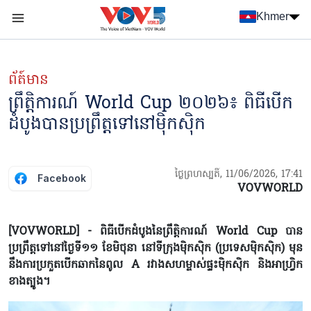
Nhảy đến nội dung
Khmer
Menu trang chủ tiếng Khmer
menu phụ tiếng Khmer
ព័ត៍មាន
ព្រឹត្តិការណ៍ World Cup ២០២៦៖ ពិធីបើក
ដំបូង​បានប្រព្រឹត្តទៅនៅ​ម៉ិកស៊ិក
ថ្ងៃព្រហស្បតិ៍, 11/06/2026, 17:41
Facebook
VOVWORLD
[VOVWORLD] - ពិធីបើកដំបូងនៃព្រឹត្តិការណ៍ World Cup បាន​
ប្រព្រឹត្តទៅនៅថ្ងៃទី១១ ខែមិថុនា នៅទីក្រុងម៉ិកស៊ិក (ប្រទេស​ម៉ិកស៊ិក) មុន
នឹង​ការប្រកួត​បើកឆាកនៃពូល A រវាងសហម្ចាស់ផ្ទះម៉ិកស៊ិក និងអាហ្វ្រិក
ខាងត្បូង។