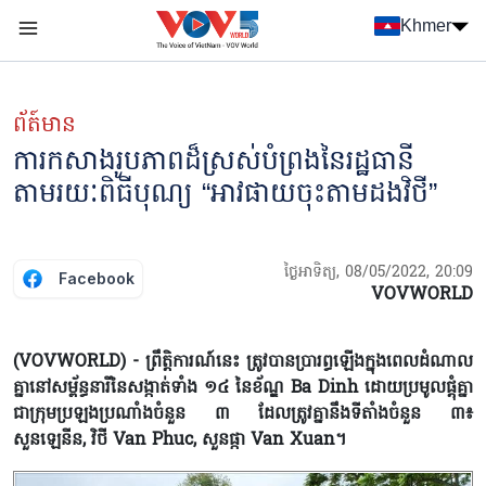
Nhảy đến nội dung
Khmer
Menu trang chủ tiếng Khmer
menu phụ tiếng Khmer
ព័ត៍មាន
ការកសាងរូបភាពដ៏ស្រស់បំព្រងនៃរដ្ឋធានី
តាមរយៈពិធីបុណ្យ “អាវផាយចុះតាមដងវិថី”
ថ្ងៃអាទិត្យ, 08/05/2022, 20:09
Facebook
VOVWORLD
(VOVWORLD) - ព្រឹត្តិការណ៍នេះ ត្រូវបានប្រារព្ធឡើងក្នុងពេលដំណាល
គ្នានៅសម្ព័ន្ធនារីនៃសង្កាត់ទាំង ១៤ នៃខ័ណ្ឌ Ba Dinh ដោយប្រមូលផ្តុំគ្នា
ជាក្រុមប្រឡងប្រណាំងចំនួន ៣ ដែលត្រូវគ្នានឹងទីតាំងចំនួន ៣៖
សួនឡេនីន, វិថី Van Phuc, សួនផ្កា Van Xuan។