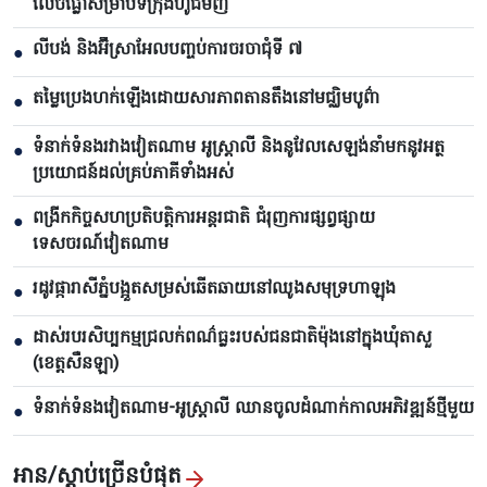
លេចធ្លោសម្រាប់ទីក្រុងហូជីមិញ
លីបង់ និងអ៊ីស្រាអែលបញ្ចប់ការចរចាជុំទី ៧​
●
តម្លៃប្រេងហក់ឡើងដោយសារភាពតានតឹងនៅមជ្ឈិមបូព៌ា
●
ទំនាក់ទំនងរវាងវៀតណាម អូស្ត្រាលី និងនូវែលសេឡង់នាំមកនូវអត្ថ
●
ប្រយោជន៍ដល់គ្រប់ភាគីទាំងអស់
ពង្រីកកិច្ចសហប្រតិបត្តិការអន្តរជាតិ ជំរុញការផ្សព្វផ្សាយ
●
ទេសចរណ៍វៀតណាម
រដូវផ្ការាសីភ្នំបង្អួតសម្រស់ឆើតឆាយនៅឈូងសមុទ្រហាឡុង
●
ដាស់របរសិប្បកម្មជ្រលក់ពណ៌ធ្លះរបស់ជនជាតិម៉ុងនៅក្នុងឃុំតាសួ
●
(ខេត្តសឺនឡា)
ទំនាក់ទំនងវៀតណាម-អូស្ត្រាលី ឈាន​ចូលដំណាក់កាលអភិវឌ្ឍន៍ថ្មីមួយ
●
អាន/ស្តាប់ច្រើនបំផុត