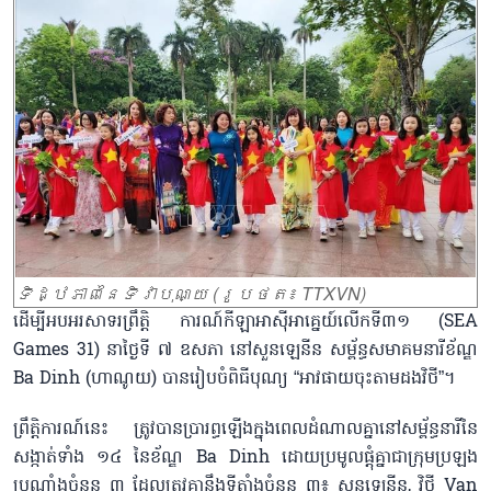
ទិដ្ឋភាពនៃទិវាបុណ្យ (រូបថត៖ TTXVN)
ដើម្បីអបអរសាទរព្រឹត្តិ ការណ៍កីឡាអាស៊ីអាគ្នេយ៍លើកទី៣១ (SEA
Games 31) នាថ្ងៃទី ៧ ឧសភា នៅសួនឡេនីន សម្ព័ន្ធសមាគមនារីខ័ណ្ឌ
Ba Dinh (ហាណូយ) បានរៀបចំពិធីបុណ្យ “អាវផាយចុះតាមដងវិថី”។
ព្រឹត្តិការណ៍នេះ ត្រូវបានប្រារព្ធឡើងក្នុងពេលដំណាលគ្នានៅសម្ព័ន្ធនារីនៃ
សង្កាត់ទាំង ១៤ នៃខ័ណ្ឌ Ba Dinh ដោយប្រមូលផ្តុំគ្នាជាក្រុមប្រឡង
ប្រណាំងចំនួន ៣ ដែលត្រូវគ្នានឹងទីតាំងចំនួន ៣៖ សួនឡេនីន, វិថី Van