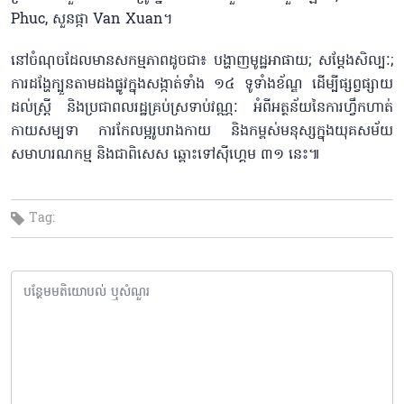
Phuc, សួនផ្កា Van Xuan។
នៅចំណុចដែលមានសកម្មភាពដូចជា៖ បង្ហាញមូដ្ឋអាផាយ; សម្តែងសិល្បៈ;
ការដង្ហែក្បួនតាមដងផ្លូវក្នុងសង្កាត់ទាំង ១៤ ទូទាំងខ័ណ្ឌ ដើម្បីផ្សព្វផ្សាយ
ដល់ស្ត្រី និងប្រជាពលរដ្ឋគ្រប់ស្រទាប់វណ្ណៈ អំពីអត្ថន័យនៃការហ្វឹកហាត់
កាយសម្បទា ការកែលម្អរូបរាងកាយ និងកម្ពស់មនុស្សក្នុងយុគសម័យ
សមាហរណកម្ម និងជាពិសេស ឆ្ពោះទៅស៊ីហ្គេម ៣១ នេះ៕
Tag: