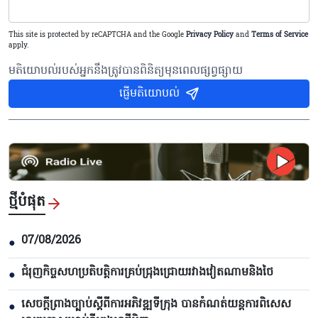
This site is protected by reCAPTCHA and the Google
Privacy Policy
and
Terms of Service
apply.
មតិយោបល់របស់អ្នកនឹងត្រូវបានពិនិត្យមុនពេលផ្សព្វផ្សាយ
ផ្ញើមតិយោបល់
ថ្មីបំផុត
07/08/2026
●
ជំរុញកិច្ចសហប្រតិបត្តិការគ្រប់ជ្រុងជ្រោយរវាងវៀតណាមនិងថៃ
●
សេចក្តីព្រាងច្បាប់ស្តីពីការអភិវឌ្ឍទីក្រុង បាន​កំណត់យន្តការពិសេស
●