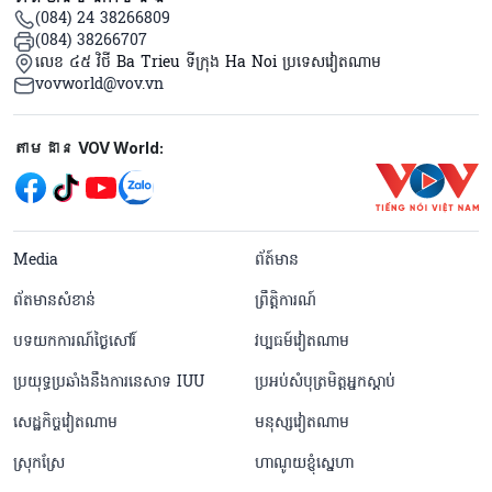
(084) 24 38266809
(084) 38266707
លេខ ៤៥ វិថី Ba Trieu ទីក្រុង Ha Noi ប្រទេសវៀតណាម
vovworld@vov.vn
Mạng xã hội
តាមដាន VOV World:
menu footer tiếng Khmer
Media
ព័ត៍មាន
ព័តមានសំខាន់
ព្រឹត្តិការណ៍
បទយកការណ៍ថ្ងៃសៅរ៍
វប្បធម៍វៀតណាម
ប្រយុទ្ធប្រឆាំងនឹងការនេសាទ IUU
ប្រអប់សំបុត្រមិត្តអ្នកស្តាប់
សេដ្ឋកិច្ចវៀតណាម
មនុស្សវៀតណាម
ស្រុកស្រែ
ហាណូយខ្ញុំស្នេហា