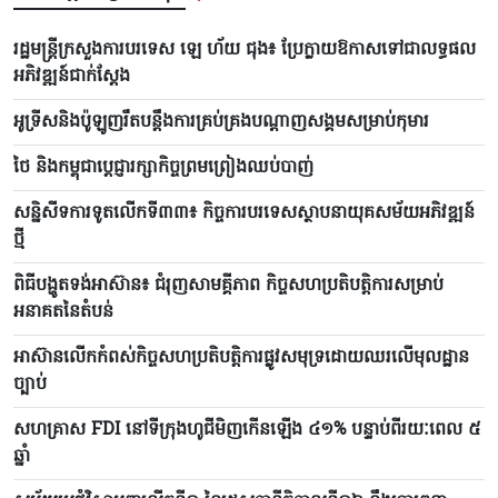
រដ្ឋមន្ត្រីក្រសួងការបរទេស ឡេ ហ័យ ជុង៖ ប្រែក្លាយឱកាសទៅជាលទ្ធផល
អភិវឌ្ឍន៍ជាក់ស្តែង
អូទ្រីសនិងប៉ូឡូញរឹតបន្តឹងការគ្រប់គ្រងបណ្តាញសង្គមសម្រាប់កុមារ
ថៃ និងកម្ពុជាប្តេជ្ញារក្សាកិច្ចព្រមព្រៀងឈប់បាញ់
សន្និសីទការទូតលើកទី៣៣៖ កិច្ចការបរទេសស្ថាបនាយុគសម័យអភិវឌ្ឍន៍
ថ្មី
ពិធីបង្ហូតទង់អាស៊ាន៖ ជំរុញសាមគ្គីភាព កិច្ចសហប្រតិបត្តិការសម្រាប់
អនាគតនៃតំបន់
អាស៊ានលើកកំពស់កិច្ចសហប្រតិបត្តិការផ្លូវសមុទ្រដោយឈរលើមុលដ្ឋាន
ច្បាប់
សហគ្រាស FDI នៅទីក្រុងហូជីមិញកើនឡើង ៤១% បន្ទាប់ពីរយៈពេល ៥
ឆ្នាំ