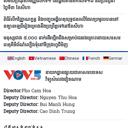
សម័យប្រជុំវិសាមញ្ញលើកទី១ នៃរដ្ឋសភានីតិកាលទី១៦ នឹងប្រារព្ធនា
ថ្ងៃទី៣ ខែសីហា
ពិធីរំលឹកវិញ្ញាណក្ខន្ធ និងបញ្ចុះអដ្ឋិធាតុយុទ្ធជនពលីដែលប្រមូលបាននៅ
ឧទ្យានឡេធីរៀងគ្រោងនឹងប្រព្រឹត្តទៅនៅខែសីហា
មនុស្សជាង ៥.០០០ នាក់ដើរថ្មើរជើងសម្រាប់ជនរងគ្រោះដោយសារសារ
ធាតុគីមីព័ណ៌លឿងទុំនៅទីក្រុងហូជីមិញ
English
Vietnamese
Chinese
French
German
នាយកដ្ឋានផ្សាយជាភាសារបរទេស
វិទ្យុសំលេងវៀតណាម
Director
:Pho Cam Hoa
Deputy Director:
Nguyen Thu Hoa
Deputy Director:
Bui Manh Hung
Deputy Director:
Cao Dinh Trung
ព័ត៌មានទំនាក់ទំនង