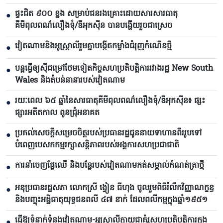
ផ្ទះជិត ៩០០ ខ្នង សម្រាប់ជនរងគ្រោះដោយសារសារធាតុ
●
គីមីពុលពណ៌លឿងទុំ/ឌីអុកស៊ីន បានបង្ហើយរួចជាស្រេច
វៀតណាមនិងអូស្ត្រាលីរួមគ្នាបង្កើតកម្លាំងជំរុញកំណើនថ្មី
●
បន្តធ្វើឲ្យស៊ីជម្រៅថែមទៀតកិច្ចសហប្រតិបត្តិការរវាងរដ្ឋ New South
●
Wales និងតំបន់នានារបស់វៀតណាម
រយៈពេល ៦៥ ឆ្នាំនៃសារធាតុគីមីពុលពណ៌លឿងទុំ/ឌីអុកស៊ីន៖ ផ្សះ
●
ផ្សារអតីតកាល ពូនជ្រុំអនាគត
ប្រគល់សេចក្តីសម្រេចចិត្តរបស់ប្រធានរដ្ឋជូននាយទាហានពីររូបទៅ
●
បំពេញបេសកកម្មរក្សាសន្តិភាពរបស់អង្គការសហប្រជាជាតិ
ការនាំចេញផ្លែឈើ និងបន្លែរបស់វៀតណាមកត់សម្គាល់កំណត់ត្រាថ្មី
●
អនុប្រធានរដ្ឋសភា លោកស្រី ង្វៀន ធីហុង ចូលរួមពិធីរំលឹកវិញ្ញាណក្ខន្ធ
●
និងបញ្ចុះអដ្ឋិធាតុយុទ្ធជនពលី ៤៧ នាក់ ដែលពលីកម្មក្នុងឆ្នាំ១៩៥១
ធ្វើឱ្យទំនាក់ទំនងវៀតណាម-អូស្ត្រាលីក្លាយជាគំរូសហប្រតិបត្តិការក្នុង
●