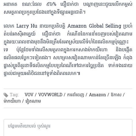
អនាគត ខណៈដែល ៩៦% ជឿជាក់ថា បណ្តាញនេះ​ជួយ​លើក​កម្ពស់​
សមត្ថភាពប្រកួតប្រជែងនៅក្នុងទីផ្សារអន្តរជាតិ។
លោក Larry Hu នាយកប្រតិបត្តិ Amazon Global Selling ប្រចាំ
តំបន់អាស៊ីអាគ្នេយ៍ ជឿជាក់ថា កំណើននៃការនាំចេញរបស់វៀតណាម
ក្នុងរយៈពេលខាងមុខនឹងមិនត្រឹមតែអាស្រ័យលើទំហំនៃផលិតកម្មប៉ុណ្ណោះ
ទេ ប៉ុន្តែថែមទាំងលើសមត្ថភាពក្នុងការកសាងម៉ាកយីហោ និងបង្កើត
ផលិតផលប្លែកៗទៀត​ផង។ សហគ្រាសវៀតណាមកាន់តែច្រើន​ឡើង កំពុង
ផ្លាស់ប្តូរពីតួរនាទីផលិតកម្មបែបប្រពៃណីទៅជាការច្នៃប្រឌិត ទាក់​ទងដោយ
ផ្ទាល់ជាមួយ​អតិថិជន​នៅ​ទូទាំងពិភពលោក៕​
Tag:
VOV /
VOVWORLD /
ការនាំចេញ /
Amazon /
ឱកាស /
ម៉ាកយីហោ /
វៀតណាម