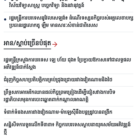
វិស័យវិទ្យាសាស្ត្រ បច្ចេកវិទ្យា និងនវានុវត្តន៍
រដ្ឋមន្ត្រីការបរទេសនូវែលសេឡង់៖ ដំណើរទស្សនកិច្ចរបស់អគ្គលេខាបក្ស
●
ប្រធានរដ្ឋលោកតូ ឡឹម មានសារៈសំខាន់ជាពិសេស
អាន/ស្តាប់ច្រើនបំផុត
រដ្ឋមន្ត្រីក្រសួងការបរទេស ឡេ ហ័យ ជុង៖ ប្រែក្លាយឱកាសទៅជាលទ្ធផល
អភិវឌ្ឍន៍ជាក់ស្តែង
ជំរុញកិច្ចសហប្រតិបត្តិការគ្រប់ជ្រុងជ្រោយរវាងវៀតណាមនិងថៃ
ព្រឹទ្ធសភាអាមេរិកឈានដល់កិច្ចព្រមព្រៀងដើម្បីជៀសវាងការបិទ
រដ្ឋាភិបាលមុនការបោះឆ្នោតពាក់កណ្តាលអាណត្តិ
ទំនាក់ទំនងសភារវាងវៀតណាម-ម៉ាឡេស៊ីនឹងបន្តត្រូវបានពង្រីក
សន្និសីទការទូតលើកទី៣៣៖ កិច្ចការបរទេសស្ថាបនាយុគសម័យអភិវឌ្ឍន៍
ថ្មី