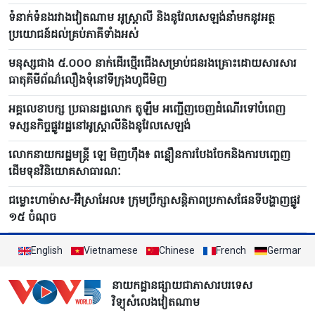
ទំនាក់ទំនងរវាងវៀតណាម អូស្ត្រាលី និងនូវែលសេឡង់នាំមកនូវអត្ថ
ប្រយោជន៍ដល់គ្រប់ភាគីទាំងអស់
មនុស្សជាង ៥.០០០ នាក់ដើរថ្មើរជើងសម្រាប់ជនរងគ្រោះដោយសារសារ
ធាតុគីមីព័ណ៌លឿងទុំនៅទីក្រុងហូជីមិញ
អគ្គលេខាបក្ស ប្រធានរដ្ឋលោក តូឡឹម អញ្ជើញចេញដំណើរទៅបំពេញ
ទស្សនកិច្ចផ្លូវរដ្ឋនៅអូស្ត្រាលីនិងនូវែលសេឡង់
លោកនាយករដ្ឋមន្ត្រី ឡេ មិញហ៊ឹង៖ ពន្លឿនការបែងចែកនិងការបញ្ចេញ
ដើមទុនវិនិយោគសាធារណៈ
ជម្លោះហាម៉ាស-អ៊ីស្រាអែល៖ ក្រុមប្រឹក្សាសន្តិភាពប្រកាសផែនទីបង្ហាញផ្លូវ
១៥ ចំណុច
English
Vietnamese
Chinese
French
German
នាយកដ្ឋានផ្សាយជាភាសារបរទេស
វិទ្យុសំលេងវៀតណាម