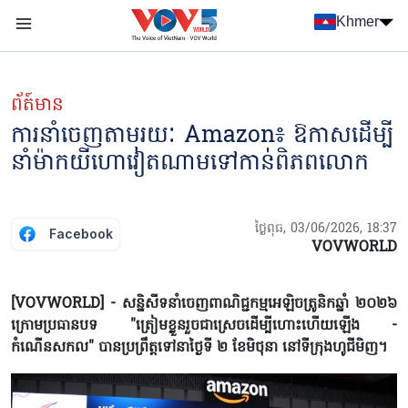
Nhảy đến nội dung
Khmer
Menu trang chủ tiếng Khmer
menu phụ tiếng Khmer
ព័ត៍មាន
ការនាំចេញតាម​រយៈ Amazon៖ ឱកាសដើម្បី
នាំម៉ាកយីហោវៀតណាមទៅកាន់ពិភពលោក
ថ្ងៃពុធ, 03/06/2026, 18:37
Facebook
VOVWORLD
[VOVWORLD] - សន្និសីទនាំចេញពាណិជ្ជកម្មអេឡិចត្រូនិកឆ្នាំ ២០២៦
ក្រោម​ប្រធានបទ "ត្រៀមខ្លួនរួចជាស្រេចដើម្បី​ហោះហើយ​ឡើង -
កំណើនសកល" បាន​ប្រព្រឹត្តទៅនាថ្ងៃទី ២ ខែមិថុនា នៅទីក្រុងហូជីមិញ។