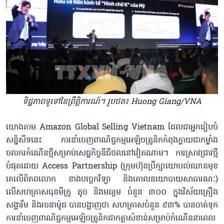
ទិដ្ឋភាពទូទៅនៃព្រឹត្តិការណ៍។ រូបថត៖ Huong Giang/VNA
យោងតាម Amazon Global Selling Vietnam ដែលជាអ្នករៀបចំ
សន្និសីទនេះ ការនាំចេញពាណិជ្ជកម្មអេឡិចត្រូនិកកំពុងក្លាយជាកម្លាំង
ចលករកំណើនថ្មីសម្រាប់សេដ្ឋកិច្ចឌីជីថល​នៅវៀតណាម។ ការស្រាវជ្រាវ​ថ្មី
បំផុតដោយ Access Partnership (ក្រុមហ៊ុនប្រឹក្សាយោបល់ឈានមុខ
គេលើពិភពលោក ខាងបច្ចេកវិទ្យា និងគោលនយោបាយសាធារណៈ)
លើសហគ្រាស​ធុន​មីក្រូ​ តូច​ និង​មធ្យម ចំនួន ៣០០ ក្នុងវិស័យគ្រឿង
សង្ហារឹម និងរចនា​ម៉ូដ បាន​បង្ហាញថា សហគ្រាសចំនួន ៩៣% បាន​ចាត់ទុក
ការនាំចេញពាណិជ្ជកម្មអេឡិចត្រូនិកជាកត្តាសំខាន់សម្រាប់កំណើននាពេល