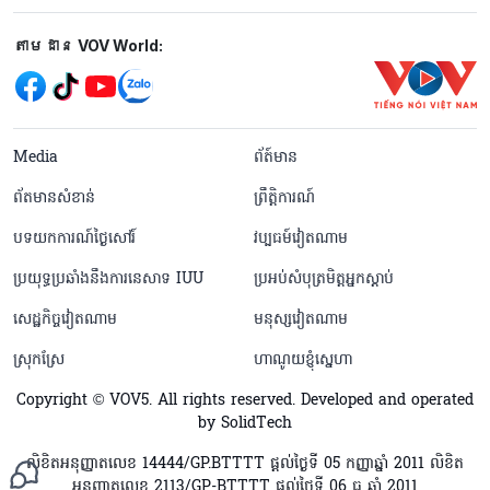
Mạng xã hội
តាមដាន VOV World:
menu footer tiếng Khmer
Media
ព័ត៍មាន
ព័តមានសំខាន់
ព្រឹត្តិការណ៍
បទយកការណ៍ថ្ងៃសៅរ៍
វប្បធម៍វៀតណាម
ប្រយុទ្ធប្រឆាំងនឹងការនេសាទ IUU
ប្រអប់សំបុត្រមិត្តអ្នកស្តាប់
សេដ្ឋកិច្ចវៀតណាម
មនុស្សវៀតណាម
ស្រុកស្រែ
ហាណូយខ្ញុំស្នេហា
Copyright © VOV5. All rights reserved. Developed and operated
by SolidTech
លិខិតអនុញ្ញាតលេខ 14444/GP.BTTTT ផ្តល់ថ្ងៃទី 05 កញ្ញាឆ្នាំ 2011 លិខិត
អនុញ្ញាតលេខ 2113/GP-BTTTT ផ្តល់ថ្ងៃទី 06 ធ្នូ ឆ្នាំ 2011