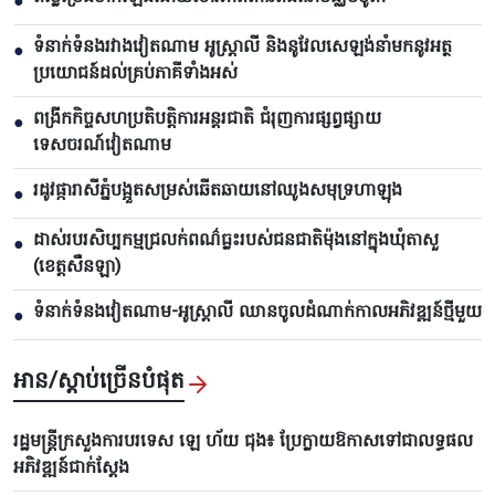
●
ទំនាក់ទំនងរវាងវៀតណាម អូស្ត្រាលី និងនូវែលសេឡង់នាំមកនូវអត្ថ
●
ប្រយោជន៍ដល់គ្រប់ភាគីទាំងអស់
ពង្រីកកិច្ចសហប្រតិបត្តិការអន្តរជាតិ ជំរុញការផ្សព្វផ្សាយ
●
ទេសចរណ៍វៀតណាម
រដូវផ្ការាសីភ្នំបង្អួតសម្រស់ឆើតឆាយនៅឈូងសមុទ្រហាឡុង
●
ដាស់របរសិប្បកម្មជ្រលក់ពណ៌ធ្លះរបស់ជនជាតិម៉ុងនៅក្នុងឃុំតាសួ
●
(ខេត្តសឺនឡា)
ទំនាក់ទំនងវៀតណាម-អូស្ត្រាលី ឈាន​ចូលដំណាក់កាលអភិវឌ្ឍន៍ថ្មីមួយ
●
អាន/ស្តាប់ច្រើនបំផុត
រដ្ឋមន្ត្រីក្រសួងការបរទេស ឡេ ហ័យ ជុង៖ ប្រែក្លាយឱកាសទៅជាលទ្ធផល
អភិវឌ្ឍន៍ជាក់ស្តែង