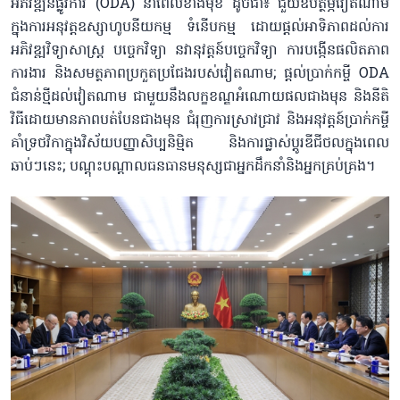
អភិវឌ្ឍន៍ផ្លូវការ (ODA) នាពេលខាងមុខ ដូចជា៖ ជួយឧបត្ថម្ភវៀតណាម
ក្នុងការអនុវត្តឧស្សាហូបនីយកម្ម ទំនើបកម្ម ដោយផ្តល់អាទិភាពដល់ការ
អភិវឌ្ឍវិទ្យាសាស្ត្រ បច្ចេកវិទ្យា នវានុវត្តន៍បច្ចេកវិទ្យា ការបង្កើនផលិតភាព
ការងារ និងសមត្ថភាពប្រកួតប្រជែងរបស់វៀតណាម; ផ្តល់ប្រាក់កម្ចី ODA
ជំនាន់ថ្មីដល់វៀតណាម ជាមួយនឹងលក្ខខណ្ឌអំណោយផលជាងមុន និងនីតិ
វិធីដោយមានភាពបត់បែនជាងមុន ជំរុញការស្រាវជ្រាវ និងអនុវត្តន៍ប្រាក់កម្ចី
គាំទ្រថវិកាក្នុងវិស័យបញ្ញាសិប្បនិម្មិត និងការផ្លាស់ប្តូរឌីជីថលក្នុងពេល
ឆាប់ៗនេះ; បណ្តុះបណ្តាលធនធានមនុស្សជាអ្នកដឹកនាំនិងអ្នកគ្រប់គ្រង។