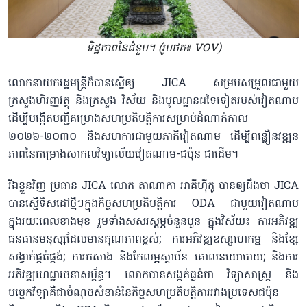
ទិដ្ឋភាពនៃជំនួប។ (រូបថត៖ VOV)
លោកនាយករដ្ឋមន្ត្រីក៏បានស្នើឲ្យ JICA សម្របសម្រួលជាមួយ
ក្រសួងហិរញ្ញវត្ថុ និងក្រសួង វិស័យ និងមូលដ្ឋានដទៃទៀតរបស់វៀតណាម
ដើម្បីបង្កើតបញ្ជីគម្រោងសហប្រតិបត្តិការសម្រាប់ដំណាក់កាល
២០២៦-២០៣០ និងសហការជាមួយភាគីវៀតណាម ដើម្បីពន្លឿនវឌ្ឍន
ភាពនៃគម្រោងសាកលវិទ្យាល័យវៀតណាម-ជប៉ុន ជាដើម។
រីឯខ្លួនវិញ ប្រធាន JICA លោក តាណាកា អាគីហ៊ីកូ បានឲ្យដឹងថា JICA
បានស្នើទិសដៅថ្មីៗក្នុងកិច្ចសហប្រតិបត្តិការ ODA ជាមួយវៀតណាម
ក្នុងរយៈពេលខាងមុខ រួមទាំងសសរស្តម្ភចំនួនបួន ក្នុងវិស័យ៖ ការអភិវឌ្ឍ
ធនធានមនុស្សដែលមានគុណភាពខ្ពស់; ការអភិវឌ្ឍឧស្សាហកម្ម និងខ្សែ
សង្វាក់ផ្គត់ផ្គង់; ការកសាង និងកែលម្អស្ថាប័ន គោលនយោបាយ; និងការ
អភិវឌ្ឍហេដ្ឋារចនាសម្ព័ន្ធ។ លោកបានសង្កត់ធ្ងន់ថា វិទ្យាសាស្ត្រ និង
បច្ចេកវិទ្យាគឺជាចំណុចសំខាន់នៃកិច្ចសហប្រតិបត្តិការរវាងប្រទេសជប៉ុន