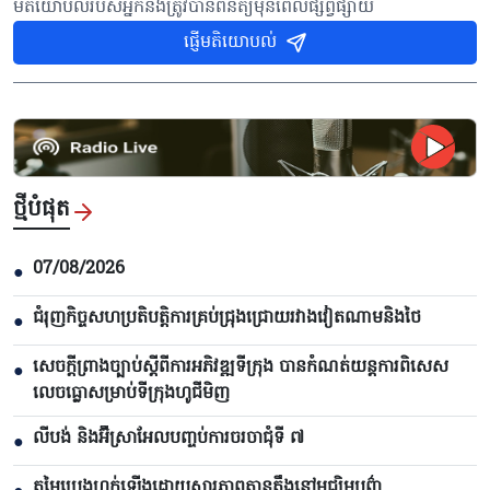
មតិយោបល់របស់អ្នកនឹងត្រូវបានពិនិត្យមុនពេលផ្សព្វផ្សាយ
ផ្ញើមតិយោបល់
ថ្មីបំផុត
07/08/2026
●
ជំរុញកិច្ចសហប្រតិបត្តិការគ្រប់ជ្រុងជ្រោយរវាងវៀតណាមនិងថៃ
●
សេចក្តីព្រាងច្បាប់ស្តីពីការអភិវឌ្ឍទីក្រុង បាន​កំណត់យន្តការពិសេស
●
លេចធ្លោសម្រាប់ទីក្រុងហូជីមិញ
លីបង់ និងអ៊ីស្រាអែលបញ្ចប់ការចរចាជុំទី ៧​
●
តម្លៃប្រេងហក់ឡើងដោយសារភាពតានតឹងនៅមជ្ឈិមបូព៌ា