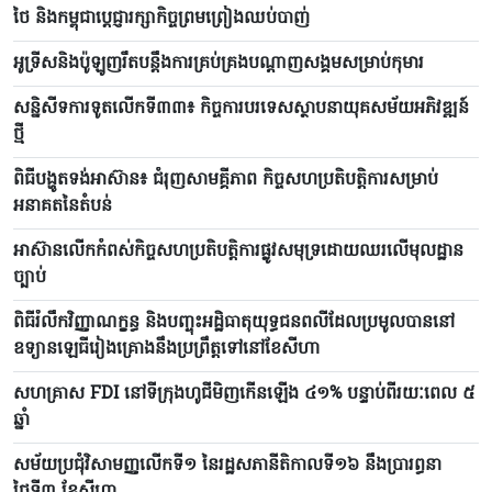
ថៃ និងកម្ពុជាប្តេជ្ញារក្សាកិច្ចព្រមព្រៀងឈប់បាញ់
អូទ្រីសនិងប៉ូឡូញរឹតបន្តឹងការគ្រប់គ្រងបណ្តាញសង្គមសម្រាប់កុមារ
សន្និសីទការទូតលើកទី៣៣៖ កិច្ចការបរទេសស្ថាបនាយុគសម័យអភិវឌ្ឍន៍
ថ្មី
ពិធីបង្ហូតទង់អាស៊ាន៖ ជំរុញសាមគ្គីភាព កិច្ចសហប្រតិបត្តិការសម្រាប់
អនាគតនៃតំបន់
អាស៊ានលើកកំពស់កិច្ចសហប្រតិបត្តិការផ្លូវសមុទ្រដោយឈរលើមុលដ្ឋាន
ច្បាប់
ពិធីរំលឹកវិញ្ញាណក្ខន្ធ និងបញ្ចុះអដ្ឋិធាតុយុទ្ធជនពលីដែលប្រមូលបាននៅ
ឧទ្យានឡេធីរៀងគ្រោងនឹងប្រព្រឹត្តទៅនៅខែសីហា
សហគ្រាស FDI នៅទីក្រុងហូជីមិញកើនឡើង ៤១% បន្ទាប់ពីរយៈពេល ៥
ឆ្នាំ
សម័យប្រជុំវិសាមញ្ញលើកទី១ នៃរដ្ឋសភានីតិកាលទី១៦ នឹងប្រារព្ធនា
ថ្ងៃទី៣ ខែសីហា