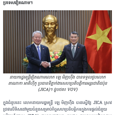
ប្រទេសវៀតណាម។
នាយករដ្ឋមន្ត្រីវៀតណាមលោក ឡេ មិញហ៊ឹង បានទទួលជួបលោក
តាណាកា អាគីហ៊ីកូ ប្រធានទីភ្នាក់ងារសហប្រតិបត្តិការអន្តរជាតិជប៉ុន
(JICA)។ (រូបថត៖ VOV)
ក្នុងជំនួបនេះ លោកនាយករដ្ឋមន្ត្រី ឡេ មិញហ៊ឹង បានស្នើឱ្យ JICA ស្រាវ
ជ្រាវលើទិសដៅមួយចំនួនសម្រាប់កិច្ចសហប្រតិបត្តិការក្នុងការផ្ដល់ជំនួយ