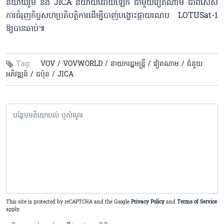
និយាយរួម និង JICA និយាយដោយឡែក ជាមួយវៀតណាម ជាពិសេស
ការជំរុញកិច្ចសហប្រតិបត្តិការដើម្បីបាញ់បង្ហោះផ្កាយរណប LOTUSat-1
ឱ្យបានឆាប់៕
Tag:
VOV /
VOVWORLD /
នាយករដ្ឋមន្រ្តី /
វៀតណាម /
ជំនួយ
អភិវឌ្ឍន៍ /
ជប៉ុន /
JICA
This site is protected by reCAPTCHA and the Google
Privacy Policy
and
Terms of Service
apply.