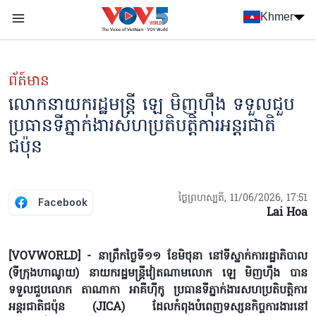
Nhảy đến nội dung
Khmer
Menu trang chủ tiếng Khmer
menu phụ tiếng Khmer
ព័ត៍មាន
លោកនាយករដ្ឋមន្ត្រី ឡេ មិញហ៊ឹង ទទួលជួប
ប្រធានទីភ្នាក់ងារសហប្រតិបត្តិការអន្តរជាតិ
ជប៉ុន
ថ្ងៃព្រហស្បតិ៍, 11/06/2026, 17:51
Facebook
Lai Hoa
[VOVWORLD] - នាព្រឹកថ្ងៃទី១១ ខែមិថុនា នៅទីស្នាក់ការរដ្ឋាភិបាល
(ទីក្រុងហាណូយ) នាយករដ្ឋមន្ត្រីវៀតណាមលោក ឡេ មិញហ៊ឹង បាន
ទទួលជួបលោក តាណាកា អាគីហ៊ីកូ ប្រធានទីភ្នាក់ងារសហប្រតិបត្តិការ
អន្តរជាតិជប៉ុន (JICA) ដែលកំពុងបំពេញទស្សនកិច្ចការងារនៅ