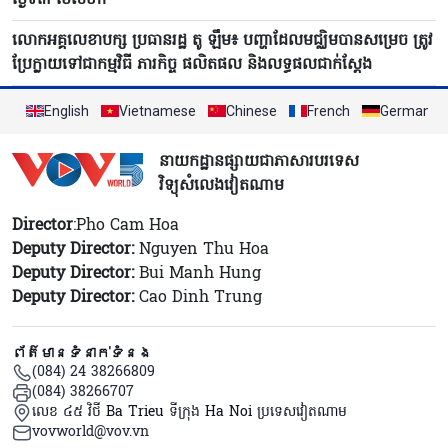
លោក​អគ្គលេខាបក្ស ប្រធានរដ្ឋ តូ ឡឹម៖ បញ្ហាដែលមជ្ឈិមបាន​សម្រេច ត្រូវ
ប្រែ​ក្លាយ​ទៅ​ជាកម្មវិធី ភារកិច្ច ផលិតផល និងលទ្ធផលជាក់ស្តែង
English
Vietnamese
Chinese
French
German
នាយកដ្ឋានផ្សាយជាភាសារបរទេស
វិទ្យុសំលេងវៀតណាម
Director
:Pho Cam Hoa
Deputy Director:
Nguyen Thu Hoa
Deputy Director:
Bui Manh Hung
Deputy Director:
Cao Dinh Trung
ព័ត៌មានទំនាក់ទំនង
(084) 24 38266809
(084) 38266707
លេខ ៤៥ វិថី Ba Trieu ទីក្រុង Ha Noi ប្រទេសវៀតណាម
vovworld@vov.vn