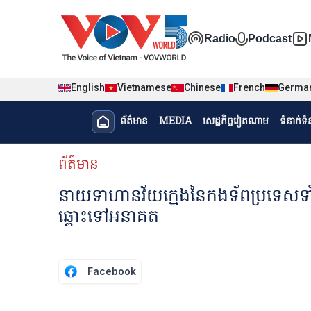
Nhảy đến nội dung
Đa phương t
Radio
Podcast
English
Vietnamese
Chinese
French
Germa
Menu trang chủ tiếng Khme
ព័ត៌មាន​
MEDIA
សេដ្ឋកិច្ចវៀតណាម
ទំនាក់ទ
menu phụ tiếng Khmer
ព័ត៍មាន
នាយទាហានវ័យក្មេងនៃកងទ័ពប្រទេសទាំ
ឆ្ពោះទៅអនាគត
Facebook