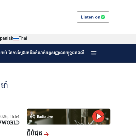
Listen on
panish
Thai
ងយប់ នៃការស្វែងរកនិងកំណត់អត្តសញ្ញាណយុទ្ធជនពលី
ាំ​
2026, 15:54
VWORLD
ថ្មីបំផុត