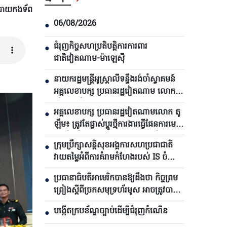
បាយកងទ័ព
06/08/2026
●
ជំរុញកិច្ចសហប្រតិបត្តិការការពារ
●
ជាតិវៀតណាម-ម៉ាឡេស៊ី
នាយករដ្ឋមន្ត្រីអូស្ត្រាលីទន្ទឹងរង់ចាំស្វាគមន៍
●
អគ្គលេខាបក្ស ប្រធានរដ្ឋវៀតណាម លោក តូ
ឡឹម មកបំពេញទស្សនកិច្ច
អគ្គលេខាបក្ស ប្រធានរដ្ឋវៀតណាមលោក តូ
●
ឡឹម៖ ត្រូវតែផ្លាស់ប្ដូរថ្មីការងារធ្វើផែនការមេ
និងរៀបចំការអភិវឌ្ឍហេដ្ឋារចនាសម្ព័ន្ធ
ក្រុមប្រឹក្សាសន្តិសុខអង្គការសហប្រជាជាតិ
●
វាយតម្លៃអំពីការគំរាមកំហែងរបស់ IS ចំពោះ
សន្តិភាព និងសន្តិសុខអន្តរជាតិ
ប្រធានាធិបតីអាមេរិកបាន​ឱ្យដឹងថា កិច្ចព្រម
●
ព្រៀងស្តីពីច្រកសមុទ្រហ័រមូស អាចត្រូវបាន
ប្រកាសក្នុងរយៈពេល ៤៨ ម៉ោងខាងមុខ
បង្កើតក្របខ័ណ្ឌច្បាប់ដើម្បីជំរុញកំណើន
●