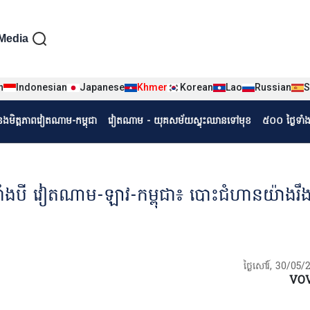
iện tiếng Khmer
Media
n
Indonesian
Japanese
Khmer
Korean
Lao
Russian
S
r
ំនងមិត្តភាពវៀតណាម-កម្ពុជា
វៀតណាម - យុគសម័យស្ទុះឈានទៅមុខ
៥០០ ថ្ងៃទាំ
ងបី វៀតណាម-ឡាវ-កម្ពុជា៖ បោះជំហានយ៉ាងរឹងម
ថ្ងៃសៅរ៍, 30/05/
VO