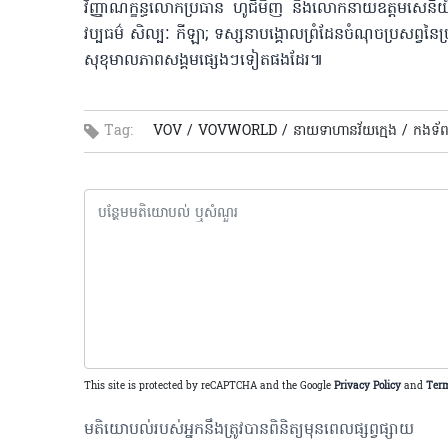
វិញ្ញាណក្ខន្ធលោក​ប្រធាន ហូជីមិញ និងលោក​នាយ​ឧត្តមសេនីយ៍
វប្បធម៌ សិល្បៈ កីឡា; ទស្សនាបង្គោលព្រំដែនចំណុចប្រសព្វនៃ
សុខុមាលភាពសង្គមផ្សេងៗទៀតផងដែរ៕
Tag:
VOV /
VOVWORLD /
នាយទាហានវ័យក្មេង /
កងទ័ព
This site is protected by reCAPTCHA and the Google
Privacy Policy
and
Term
មតិយោបល់របស់អ្នកនឹងត្រូវបានពិនិត្យមុនពេលផ្សព្វផ្សាយ