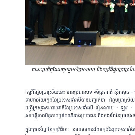
គណៈប្រតិភូដែលចូលរួមសិក្ខាសាលា និងកម្មវិធី​ជួប​ប្រាស្រ
កម្មវិធីជួបប្រាស្រ័យនេះ មានប្រធានបទ «មិត្តភាពដ៏ ស្អិតរមួ
ទាហានវ័យក្មេងនៃប្រទេសទាំងបីបានបញ្ជាក់ថា ជំនួប​ប្រាស្រ
មន្ត្រីក្រសួងការពារជាតិនៃប្រទេសទាំងបី វៀតណាម - ឡាវ - កម្
សាមគ្គីភាពមិត្តភាពប្រពៃណីរវាងប្រជាជន និងកងទ័ពនៃប្រទេស
ក្នុងក្របខ័ណ្ឌនៃកម្មវិធីនេះ នាយទាហានវ័យក្មេងនៃប្រទេសទាំង