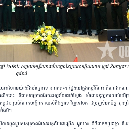
័យឆ្នាំ ២០២៦ សម្រាប់មន្រ្តីយោធាវ័យក្មេងនៃប្រទេសវៀតណាម ឡាវ និងកម្ពុជា។
qdnd
ត - បោះជំហានយ៉ាងរឹងមាំឆ្ពោះទៅអនាគត»។ ថ្លែងនៅក្នុងកម្មវិធីនេះ តំណាងគណៈ
័យលើកនេះ គឺជាសកម្មភាពដ៏​មានអត្ថន័យជាក់ស្តែង សំដៅអនុវត្តការយល់ឃើញរ
ពុជា: រួមចំណែកបង្កើនការយល់ដឹងគ្នាទៅវិញ​ទៅមក ជម្រុញ​ទំនុកចិត្ត ពូនជ្រុំ
ទាំងបី។
បីបានចូលរួមសកម្មភាពដ៏​មានអត្ថន័យជាច្រើន ដូចជា៖ ពិធីដាក់កម្រងផ្កា និងអុ