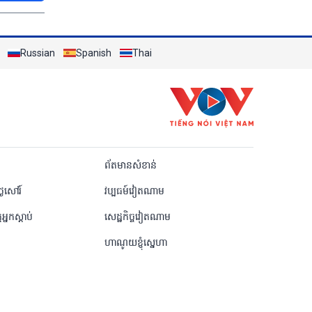
Russian
Spanish
Thai
Khmer
ព័តមានសំខាន់
ៃសៅរ៍
វប្បធម៍វៀតណាម
តអ្នកស្តាប់
សេដ្ឋកិច្ចវៀតណាម
ហាណូយខ្ញុំស្នេហា