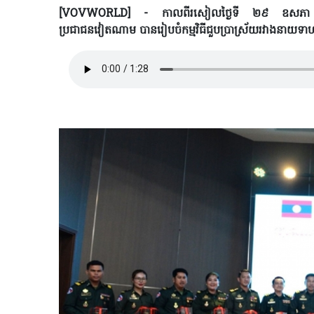
[VOVWORLD] - កាលពីរសៀលថ្ងៃទី ២៩ ឧសភា នៅទីក
ប្រជាជនវៀតណាម បានរៀបចំកម្មវិធីជួបប្រាស្រ័យ​រវាងនាយ​ទា