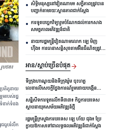
សិទ្ធិមនុស្សនៅវៀតណាម៖ សក្ខីភាពត្រូវបាន
●
បញ្ជាក់តាមរយៈស្ថានភាពជាក់ស្តែង
ការទូតបច្ចេកវិទ្យារួមចំណែកដល់ការកសាង
●
សមត្ថភាពអភិវឌ្ឍន៍ជាតិ
នាយករដ្ឋមន្ត្រីវៀតណាមលោក ឡេ មិញ
●
ហ៊ឹង៖ ការធានាសន្តិសុខតាមអ៊ីនធឺណិតត្រូវតែ
ភ្ជាប់ «ការការពារប្រព័ន្ធ» និង «ការការពារ
មនុស្ស»
អាន/ស្តាប់ច្រើនបំផុត
 រូបថត៖
ទីក្រុងហាណូយនិងទីក្រុងរ៉ូម ចុះហត្ថ
លេខាលើសេចក្តីថ្លែងការណ៍រួមដោយបង្កើន
ប្រតិភូនាយ
កិច្ចសហប្រតិបត្តិការគ្រប់ជ្រុងជ្រោយ
ួមរបស់រដ្ឋ
សន្និសីទការទូតលើកទី៣៣៖ កិច្ចការបរទេស
ទំនាក់ទំនង
ស្ថាបនាយុគសម័យអភិវឌ្ឍន៍ថ្មី
រដ្ឋមន្ត្រីក្រសួងការបរទេស ឡេ ហ័យ ជុង៖ ប្រែ
ជធូប​រំលឹក
ក្លាយឱកាសទៅជាលទ្ធផលអភិវឌ្ឍន៍ជាក់ស្តែង