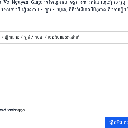
 Vo Nguyen Giap; ទៅទស្សនាសារមន្ទីរ និងកេរដំណែលប្រវត្តិសាស្ត្រ ការផ្
ប្រទេសទាំងបី វៀតណាម - ឡាវ - កម្ពុជា; ពិធីដាំដើមឈើមិត្តភាព និងការរៀប
 /
វៀតណាម /
ឡាវ /
កម្ពុជា /
បោះជំហានយ៉ាងរឹងមាំ​
s of Service
apply.
ផ្ញើមតិយោ