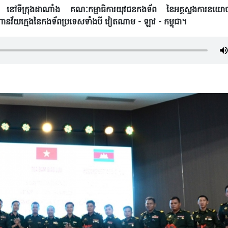
្រុងដាណាំង គណៈកម្មាធិការយុវជន​កងទ័ព នៃអគ្គស្នងការនយោ
ហានវ័យក្មេងនៃកងទ័ពប្រទេសទាំងបី វៀតណាម - ឡាវ - កម្ពុជា។