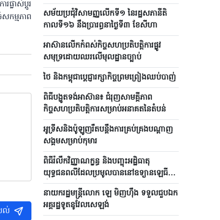
លាស់​ប្តូរ
សម័យប្រជុំវិសាមញ្ញលើកទី១ នៃរដ្ឋសភានីតិ
ចំសកម្មភាព
កាលទី១៦ នឹងប្រារព្ធនាថ្ងៃទី៣ ខែសីហា
អាស៊ានលើកកំពស់កិច្ចសហប្រតិបត្តិការផ្លូវ
សមុទ្រដោយឈរលើមុលដ្ឋានច្បាប់
ថៃ និងកម្ពុជាប្តេជ្ញារក្សាកិច្ចព្រមព្រៀងឈប់បាញ់
ពិធីបង្ហូតទង់អាស៊ាន៖ ជំរុញសាមគ្គីភាព
កិច្ចសហប្រតិបត្តិការសម្រាប់អនាគតនៃតំបន់
អូទ្រីសនិងប៉ូឡូញរឹតបន្តឹងការគ្រប់គ្រងបណ្តាញ
សង្គមសម្រាប់កុមារ
ពិធីរំលឹកវិញ្ញាណក្ខន្ធ និងបញ្ចុះអដ្ឋិធាតុ
យុទ្ធជនពលីដែលប្រមូលបាននៅឧទ្យានឡេធី
រៀងគ្រោងនឹងប្រព្រឹត្តទៅនៅខែសីហា
នាយករដ្ឋមន្ត្រីលោក ឡេ មិញហ៊ឹង ទទួលជួបឯក
អគ្គរដ្ឋទូតនូវែលសេឡង់
បល់