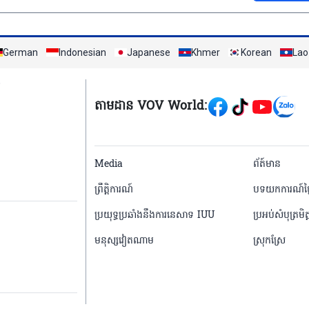
German
Indonesian
Japanese
Khmer
Korean
Lao
Mạng xã hội
តាមដាន VOV World:
menu footer tiếng 
Media
ព័ត៍មាន
ព្រឹត្តិការណ៍
បទយកការណ៍ថ្ង
ប្រយុទ្ធប្រឆាំងនឹងការនេសាទ IUU
ប្រអប់សំបុត្រមិត្
មនុស្សវៀតណាម
ស្រុកស្រែ