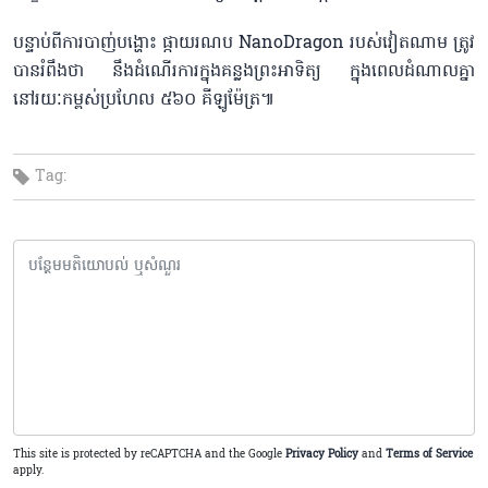
បន្ទាប់ពីការបាញ់បង្ហោះ ផ្កាយរណប NanoDragon របស់វៀតណាម ត្រូវ
បានរំពឹងថា នឹងដំណើរការក្នុងគន្លងព្រះអាទិត្យ ក្នុងពេលដំណាលគ្នា
នៅរយៈកម្ពស់ប្រហែល ៥៦០ គីឡូម៉ែត្រ៕
Tag:
This site is protected by reCAPTCHA and the Google
Privacy Policy
and
Terms of Service
apply.