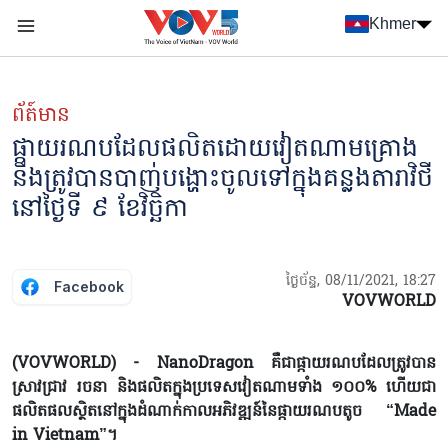
Nhảy đến nội dung
Khmer
Menu trang chủ tiếng Khmer
menu phụ tiếng Khmer
ព័ត៍មាន
ផ្កាយរណបដែលផលិតដោយវៀតណាមគ្រោង
នឹងត្រូវបានបាញ់បង្ហោះចូលទៅក្នុងគន្លងតារាវិថី
នៅថ្ងៃទី ៩ ខែវិច្ឆិកា
ថ្ងៃច័ន្ទ, 08/11/2021, 18:27
Facebook
VOVWORLD
(VOVWORLD) - NanoDragon គឺជាផ្កាយរណបដែលត្រូវបាន
ស្រាវជ្រាវ រចនា និងផលិតក្នុងប្រទេសវៀតណាមទាំង ១០០% ហើយជា
ផលិតផលស្ថិតនៅក្នុងដំណាក់កាលអភិវឌ្ឍន៍នៃផ្កាយរណបតូច “Made
in Vietnam”។