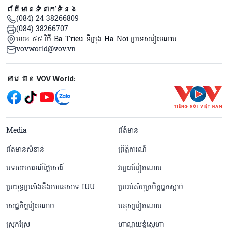
ព័ត៌មានទំនាក់ទំនង
(084) 24 38266809
(084) 38266707
លេខ ៤៥ វិថី Ba Trieu ទីក្រុង Ha Noi ប្រទេសវៀតណាម
vovworld@vov.vn
Mạng xã hội
តាមដាន VOV World:
menu footer tiếng Khmer
Media
ព័ត៍មាន
ព័តមានសំខាន់
ព្រឹត្តិការណ៍
បទយកការណ៍ថ្ងៃសៅរ៍
វប្បធម៍វៀតណាម
ប្រយុទ្ធប្រឆាំងនឹងការនេសាទ IUU
ប្រអប់សំបុត្រមិត្តអ្នកស្តាប់
សេដ្ឋកិច្ចវៀតណាម
មនុស្សវៀតណាម
ស្រុកស្រែ
ហាណូយខ្ញុំស្នេហា