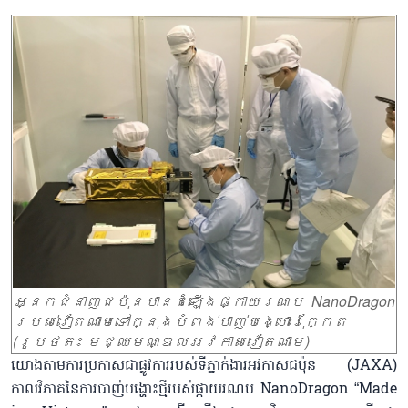
អ្នកជំនាញជប៉ុនបានដំឡើងផ្កាយរណប NanoDragon
របស់វៀតណាមទៅក្នុងបំពង់បាញ់បង្ហោះរ៉ុក្កែត
(រូបថត៖ មជ្ឈមណ្ឌលអវកាសវៀតណាម)
យោងតាមការប្រកាសជាផ្លូវការរបស់ទីភ្នាក់ងារអវកាសជប៉ុន (JAXA)
កាលវិភាគនៃការបាញ់បង្ហោះថ្មីរបស់ផ្កាយរណប NanoDragon “Made