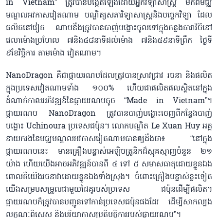
in Vietnam” ត្រូវបានបង្កើតឡើងដោយអ្នកវិទ្យាសាស្ត្រ មកពីមជ្ឈ
មណ្ឌលអវកាសវៀតណាម បណ្ឌិត្យសភាវិទ្យាសាស្ត្រនិងបច្ចេកវិទ្យា ដែល
ផលិតនៅវៀត ណាមនឹងត្រូវបានបាញ់បង្ហោះចូលទៅក្នុងគន្លងតារាវិថីនៅ
វេលាម៉ោងប្រហែល ៧និង៤៨នាទីដល់ម៉ោង ៧និង៥៩នាទីព្រឹក ថ្ងៃទី
៩ខែវិច្ឆិការ តាមម៉ោង វៀតណាម។
NanoDragon គឺជាផ្កាយរណបដែលត្រូវបានស្រាវជ្រាវ រចនា និងផលិត
ក្នុងប្រទេសវៀតណាមទាំង ១០០% ហើយជាផលិតផលស្ថិតនៅក្នុង
ដំណាក់កាលអភិវឌ្ឍន៍នៃផ្កាយរណបតូច “Made in Vietnam”។
ផ្កាយរណប NanoDragon ត្រូវបានបាញ់បង្ហោះចេញពីកន្លែងបាញ់
បង្ហោះ Uchinoura ប្រទេសជប៉ុន។ លោកបណ្ឌិត Le Xuan Huy អគ្គ
នាយករងនៃមជ្ឈមណ្ឌលអវកាសវៀតណាមបានឲ្យដឹងថា៖ “នៅក្នុង
ផ្កាយរណបនេះ មានគ្រឿងបន្លាស់អេឡិចត្រូនិកដ៏ស្មុគស្មាញចំនួន ២១
យ៉ាង ហើយយើងអាចអភិវឌ្ឍន៍បានពី ៤ ទៅ ៥ សមាសធាតុដោយខ្លួនឯង
ពោលគឺយើងរចនាវាដោយខ្លួនឯងទាំងស្រុង។ ចំពោះគ្រឿងបន្លាស់ខ្លះទៀត
យើងសម្របសម្រួលជាមួយដៃគូរបស់ប្រទេស ជប៉ុនដើម្បីផលិត។
ផ្កាយរណបក៏ត្រូវបានបញ្ជូនទៅកាន់ប្រទេសជប៉ុនផងដែរ ដើម្បីសាកល្បង
លក្ខណៈពិសេស និងបរិយាកាសប្រតិបត្តិការរបស់ផ្កាយរណប”។