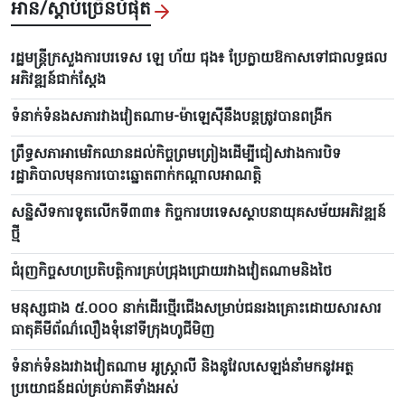
អាន/ស្តាប់ច្រើនបំផុត
រដ្ឋមន្ត្រីក្រសួងការបរទេស ឡេ ហ័យ ជុង៖ ប្រែក្លាយឱកាសទៅជាលទ្ធផល
អភិវឌ្ឍន៍ជាក់ស្តែង
ទំនាក់ទំនងសភារវាងវៀតណាម-ម៉ាឡេស៊ីនឹងបន្តត្រូវបានពង្រីក
ព្រឹទ្ធសភាអាមេរិកឈានដល់កិច្ចព្រមព្រៀងដើម្បីជៀសវាងការបិទ
រដ្ឋាភិបាលមុនការបោះឆ្នោតពាក់កណ្តាលអាណត្តិ
សន្និសីទការទូតលើកទី៣៣៖ កិច្ចការបរទេសស្ថាបនាយុគសម័យអភិវឌ្ឍន៍
ថ្មី
ជំរុញកិច្ចសហប្រតិបត្តិការគ្រប់ជ្រុងជ្រោយរវាងវៀតណាមនិងថៃ
មនុស្សជាង ៥.០០០ នាក់ដើរថ្មើរជើងសម្រាប់ជនរងគ្រោះដោយសារសារ
ធាតុគីមីព័ណ៌លឿងទុំនៅទីក្រុងហូជីមិញ
ទំនាក់ទំនងរវាងវៀតណាម អូស្ត្រាលី និងនូវែលសេឡង់នាំមកនូវអត្ថ
ប្រយោជន៍ដល់គ្រប់ភាគីទាំងអស់