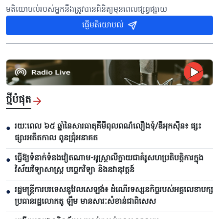
មតិយោបល់របស់អ្នកនឹងត្រូវបានពិនិត្យមុនពេលផ្សព្វផ្សាយ
ផ្ញើមតិយោបល់
ថ្មីបំផុត
រយៈពេល ៦៥ ឆ្នាំនៃសារធាតុគីមីពុលពណ៌លឿងទុំ/ឌីអុកស៊ីន៖ ផ្សះ
●
ផ្សារអតីតកាល ពូនជ្រុំអនាគត
ធ្វើឱ្យទំនាក់ទំនងវៀតណាម-អូស្ត្រាលីក្លាយជាគំរូសហប្រតិបត្តិការក្នុង
●
វិស័យវិទ្យាសាស្ត្រ បច្ចេកវិទ្យា និងនវានុវត្តន៍
រដ្ឋមន្ត្រីការបរទេសនូវែលសេឡង់៖ ដំណើរទស្សនកិច្ចរបស់អគ្គលេខាបក្ស
●
ប្រធានរដ្ឋលោកតូ ឡឹម មានសារៈសំខាន់ជាពិសេស