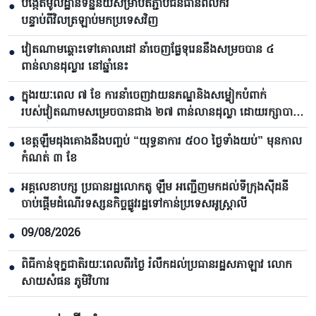
បង្កើតមូលដ្ឋានទិន្នន័យសម្រាប់តភ្ជាប់ធនធានពលករ
●
បន្ទាប់ពីវិលត្រឡាប់មកប្រទេសវិញ
វៀតណាមឆ្ពោះទៅគោលដៅ នាំចេញផ្លែទុរេននឹងសម្រចបាន ៤
●
ពាន់លានដុល្លារ នៅឆ្នាំនេះ
ក្នុងរយៈពេល ៧ ខែ ការនាំចេញវាយនភណ្ឌនិងសម្លៀកបំពាក់
●
របស់វៀតណាមសម្រេចបានជាង ២៧ ពាន់លានដុល្លា ដោយរក្សាបាន
សន្ទុះកំណើន
ខេត្តឡឹមដុងគោងនឹងបញ្ចប់ “យុទ្ធនាការ ៥០០ ថ្ងៃទាំងយប់” មុនកាល
●
កំណត់ ៣ ខែ
អគ្គលេខាបក្ស ប្រធានរដ្ឋលោកតូ ឡឹម អញ្ជើញមកដល់ទីក្រុងស៊ីដនី
●
ចាប់ផ្តើមដំណើរទស្សនកិច្ចផ្លូវរដ្ឋទៅកាន់ប្រទេសអូស្ត្រាលី
09/08/2026
●
ពិធីកាន់ទុក្ខជាតិរយៈពេលពីរថ្ងៃ រំលឹកដល់ប្រធានរដ្ឋសភាឡាវ លោក
●
សាយសំផន ភូមិវិហារ