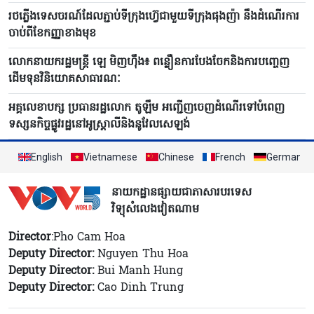
រថភ្លើងទេសចរណ៍ដែលភ្ជាប់ទីក្រុងហ៊្វេជាមួយទីក្រុងផុងញ៉ា នឹងដំណើរការ
ចាប់ពីខែកញ្ញាខាងមុខ
លោកនាយករដ្ឋមន្ត្រី ឡេ មិញហ៊ឹង៖ ពន្លឿនការបែងចែកនិងការបញ្ចេញ
ដើមទុនវិនិយោគសាធារណៈ
អគ្គលេខាបក្ស ប្រធានរដ្ឋលោក តូឡឹម អញ្ជើញចេញដំណើរទៅបំពេញ
ទស្សនកិច្ចផ្លូវរដ្ឋនៅអូស្ត្រាលីនិងនូវែលសេឡង់
English
Vietnamese
Chinese
French
German
នាយកដ្ឋានផ្សាយជាភាសារបរទេស
វិទ្យុសំលេងវៀតណាម
Director
:Pho Cam Hoa
Deputy Director:
Nguyen Thu Hoa
Deputy Director:
Bui Manh Hung
Deputy Director:
Cao Dinh Trung