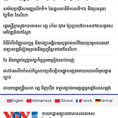
សម័យប្រជុំវិសាមញ្ញលើកទី១ នៃរដ្ឋសភានីតិកាលទី១៦ នឹងប្រារព្ធនា
ថ្ងៃទី៣ ខែសីហា
រដ្ឋមន្ត្រីក្រសួងការបរទេស ឡេ ហ័យ ជុង៖ ប្រែក្លាយឱកាសទៅជាលទ្ធផល
អភិវឌ្ឍន៍ជាក់ស្តែង
ពិធីរំលឹកវិញ្ញាណក្ខន្ធ និងបញ្ចុះអដ្ឋិធាតុយុទ្ធជនពលីដែលប្រមូលបាននៅ
ឧទ្យានឡេធីរៀងគ្រោងនឹងប្រព្រឹត្តទៅនៅខែសីហា
ថៃ និងកម្ពុជាប្តេជ្ញារក្សាកិច្ចព្រមព្រៀងឈប់បាញ់
អាស៊ានលើកកំពស់កិច្ចសហប្រតិបត្តិការផ្លូវសមុទ្រដោយឈរលើមុលដ្ឋាន
ច្បាប់
នាយករដ្ឋមន្ត្រីលោក ឡេ មិញហ៊ឹង ទទួលជួបឯកអគ្គរដ្ឋទូតនូវែលសេឡង់
English
Vietnamese
Chinese
French
German
នាយកដ្ឋានផ្សាយជាភាសារបរទេស