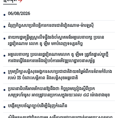
06/08/2026
●
ជំរុញកិច្ចសហប្រតិបត្តិការការពារជាតិវៀតណាម-ម៉ាឡេស៊ី
●
នាយករដ្ឋមន្ត្រីអូស្ត្រាលីទន្ទឹងរង់ចាំស្វាគមន៍អគ្គលេខាបក្ស ប្រធាន
●
រដ្ឋវៀតណាម លោក តូ ឡឹម មកបំពេញទស្សនកិច្ច
អគ្គលេខាបក្ស ប្រធានរដ្ឋវៀតណាមលោក តូ ឡឹម៖ ត្រូវតែផ្លាស់ប្ដូរថ្មី
●
ការងារធ្វើផែនការមេនិងរៀបចំការអភិវឌ្ឍហេដ្ឋារចនាសម្ព័ន្ធ
ក្រុមប្រឹក្សាសន្តិសុខអង្គការសហប្រជាជាតិវាយតម្លៃអំពីការគំរាមកំហែង
●
របស់ IS ចំពោះសន្តិភាព និងសន្តិសុខអន្តរជាតិ
ប្រធានាធិបតីអាមេរិកបាន​ឱ្យដឹងថា កិច្ចព្រមព្រៀងស្តីពីច្រក
●
សមុទ្រហ័រមូស អាចត្រូវបានប្រកាសក្នុងរយៈពេល ៤៨ ម៉ោងខាងមុខ
បង្កើតក្របខ័ណ្ឌច្បាប់ដើម្បីជំរុញកំណើន
●