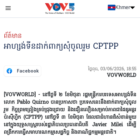
Nhảy đến nội dung
Khmer
Menu trang chủ tiếng Khmer
menu phụ tiếng Khmer
ព័ត៍មាន
អាហ្សង់ទីនដាក់ពាក្យសុំចូលរួម CPTPP
ថ្ងៃពុធ, 03/06/2026, 18:55
Facebook
VOVWORLD
[VOVWORLD] - នៅថ្ងៃទី ២ ខែមិថុនា រដ្ឋមន្ត្រីការបរទេសអាហ្សង់ទីន
លោក Pablo Quirno បានប្រកាសថា ប្រទេសនេះនឹងដាក់ពាក្យសុំចូល
រួម កិច្ចព្រមព្រៀងគ្រប់ជ្រុងជ្រោយ និងជឿនលឿនសម្រាប់ភាពជាដៃគូអន្តរ
ប៉ាស៊ីហ្វិក (CPTPP) នៅថ្ងៃទី ៣ ខែមិថុនា ដែលជាជំហានដ៏សំខាន់មួយ
នៅក្នុងយុទ្ធសាស្ត្ររបស់រដ្ឋាភិបាល​ប្រធានាធិបតី Javier Milei ដើម្បី
ពង្រីកការធ្វើសមាហរណកម្មសេដ្ឋកិច្ច និងពាណិជ្ជកម្មអន្តរជាតិ។