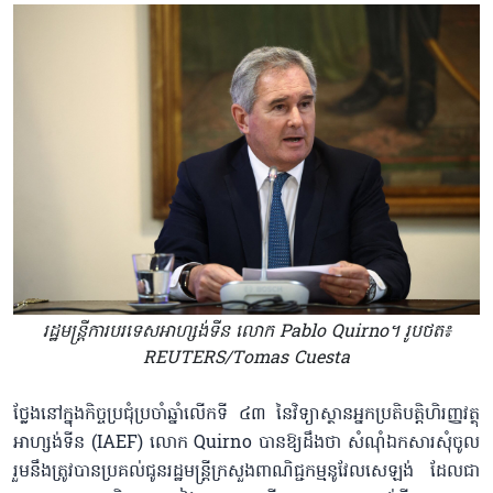
រដ្ឋមន្ត្រីការបរទេសអាហ្សង់ទីន លោក Pablo Quirno។ រូបថត៖
REUTERS/Tomas Cuesta
ថ្លែងនៅក្នុងកិច្ចប្រជុំប្រចាំឆ្នាំលើកទី ៤៣ នៃវិទ្យាស្ថានអ្នក​ប្រតិបត្តិហិរញ្ញវត្ថុ
អាហ្សង់ទីន (IAEF) លោក Quirno បានឱ្យដឹងថា សំណុំឯកសារសុំ​ចូល
រួមនឹងត្រូវ​បាន​ប្រគល់ជូនរដ្ឋមន្ត្រីក្រសួងពាណិជ្ជកម្មនូវែលសេឡង់ ដែលជា