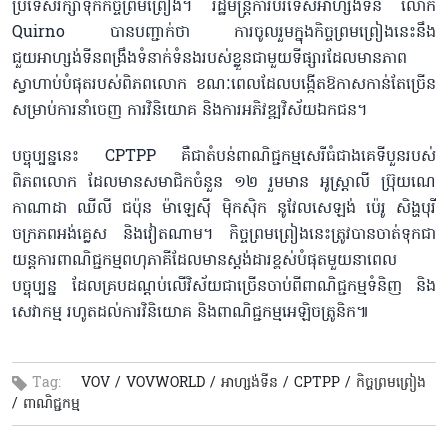
ប្រទេសរក្សាទុក​កិច្ចព្រមព្រៀង។ រដ្ឋមន្ត្រីការបរទេសអាហ្សង់ទីន លោក
Quirno បានបញ្ជាក់ថា ការចូលរួមក្នុងកិច្ចព្រមព្រៀងនេះនឹង
ជួយអាហ្សង់ទីនពង្រឹងទំនាក់ទំនងរបស់ខ្លួនជាមួយទីផ្សារដែលមានភាព
ស្វាហាប់បំផុតរបស់ពិភពលោក ខណៈពេលដែលបង្កើតឱកាសកាន់តែច្រើន
សម្រាប់ការនាំចេញ ការវិនិយោគ និងការអភិវឌ្ឍវិស័យឯកជន។
បច្ចុប្បន្ននេះ CPTPP គឺជាតំបន់ពាណិជ្ជកម្មសេរីធំជាងគេទីបួនរបស់
ពិភពលោក ដែលមានសមាជិកចំនួន ១២ រួមមាន អូស្ត្រាលី ប្រ៊ុយណេ
កាណាដា ឈីលី ជប៉ុន ម៉ាឡេស៊ី ម៉ិកស៊ិក នូវែលសេឡង់ ប៉េរូ សិង្ហបុរី
ចក្រភពអង់គ្លេស និងវៀតណាម។ កិច្ចព្រមព្រៀងនេះត្រូវបានចាត់ទុកជា
យន្តការពាណិជ្ជកម្មពហុភាគីដែលមានស្តង់ដារខ្ពស់បំផុតមួយនា​ពេល
បច្ចុប្បន្ន ដែលគ្របដណ្តប់លើវិស័យជាច្រើនចាប់ពីពាណិជ្ជកម្មទំនិញ និង
សេវាកម្ម រហូតដល់ការវិនិយោគ និងពាណិជ្ជកម្មអេឡិចត្រូនិក៕
Tag:
VOV /
VOVWORLD /
អាហ្សង់ទីន /
CPTPP /
កិច្ច​ព្រម​ព្រៀង​
/
ពាណិជ្ជកម្ម