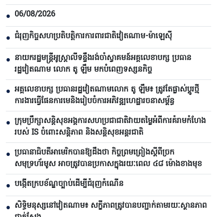
06/08/2026
●
ជំរុញកិច្ចសហប្រតិបត្តិការការពារជាតិវៀតណាម-ម៉ាឡេស៊ី
●
នាយករដ្ឋមន្ត្រីអូស្ត្រាលីទន្ទឹងរង់ចាំស្វាគមន៍អគ្គលេខាបក្ស ប្រធាន
●
រដ្ឋវៀតណាម លោក តូ ឡឹម មកបំពេញទស្សនកិច្ច
អគ្គលេខាបក្ស ប្រធានរដ្ឋវៀតណាមលោក តូ ឡឹម៖ ត្រូវតែផ្លាស់ប្ដូរថ្មី
●
ការងារធ្វើផែនការមេនិងរៀបចំការអភិវឌ្ឍហេដ្ឋារចនាសម្ព័ន្ធ
ក្រុមប្រឹក្សាសន្តិសុខអង្គការសហប្រជាជាតិវាយតម្លៃអំពីការគំរាមកំហែង
●
របស់ IS ចំពោះសន្តិភាព និងសន្តិសុខអន្តរជាតិ
ប្រធានាធិបតីអាមេរិកបាន​ឱ្យដឹងថា កិច្ចព្រមព្រៀងស្តីពីច្រក
●
សមុទ្រហ័រមូស អាចត្រូវបានប្រកាសក្នុងរយៈពេល ៤៨ ម៉ោងខាងមុខ
បង្កើតក្របខ័ណ្ឌច្បាប់ដើម្បីជំរុញកំណើន
●
សិទ្ធិមនុស្សនៅវៀតណាម៖ សក្ខីភាពត្រូវបានបញ្ជាក់តាមរយៈស្ថានភាព
●