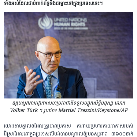
ទាំងអស់ដែលជាប់​ពាក់ព័ន្ធនឹងជម្លោះនៅក្នុងប្រទេសនេះ​។
ឧត្តមស្នងការអង្គការសហប្រជាជាតិទទួលបន្ទុកសិទ្ធិមនុស្ស លោក
Volker Türk ។ រូបថត៖ Martial Trezzini/Keystone/AP
យោងតាមតួលេខដែលត្រូវបានប្រកាស ការវាយប្រហារតាមអាកាសរបស់
អ៊ីស្រាអែលនៅក្នុងប្រទេសលីបង់បានបណ្តាល​ឱ្យមនុស្សជាង ៣៦០០នាក់