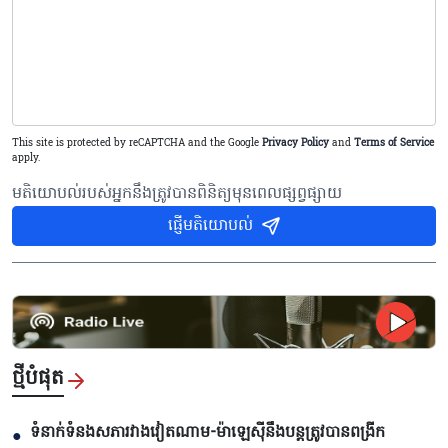
This site is protected by reCAPTCHA and the Google
Privacy Policy
and
Terms of Service
apply.
មតិយោបល់របស់អ្នកនឹងត្រូវបានពិនិត្យមុនពេលផ្សព្វផ្សាយ
ផ្ញើមតិយោបល់
ថ្មីបំផុត
ទំនាក់ទំនងសភារវាងវៀតណាម-ម៉ាឡេស៊ីនឹងបន្តត្រូវបានពង្រីក
●