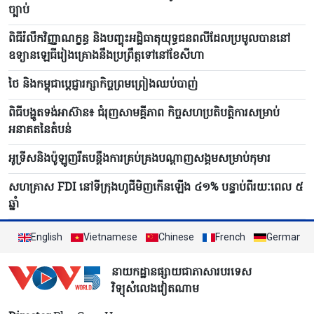
ច្បាប់
ពិធីរំលឹកវិញ្ញាណក្ខន្ធ និងបញ្ចុះអដ្ឋិធាតុយុទ្ធជនពលីដែលប្រមូលបាននៅ
ឧទ្យានឡេធីរៀងគ្រោងនឹងប្រព្រឹត្តទៅនៅខែសីហា
ថៃ និងកម្ពុជាប្តេជ្ញារក្សាកិច្ចព្រមព្រៀងឈប់បាញ់
ពិធីបង្ហូតទង់អាស៊ាន៖ ជំរុញសាមគ្គីភាព កិច្ចសហប្រតិបត្តិការសម្រាប់
អនាគតនៃតំបន់
អូទ្រីសនិងប៉ូឡូញរឹតបន្តឹងការគ្រប់គ្រងបណ្តាញសង្គមសម្រាប់កុមារ
សហគ្រាស FDI នៅទីក្រុងហូជីមិញកើនឡើង ៤១% បន្ទាប់ពីរយៈពេល ៥
ឆ្នាំ
English
Vietnamese
Chinese
French
German
នាយកដ្ឋានផ្សាយជាភាសារបរទេស
វិទ្យុសំលេងវៀតណាម