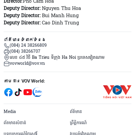
Director
:Pho Cam Hoa
Deputy Director:
Nguyen Thu Hoa
Deputy Director:
Bui Manh Hung
Deputy Director:
Cao Dinh Trung
ព័ត៌មានទំនាក់ទំនង
(084) 24 38266809
(084) 38266707
លេខ ៤៥ វិថី Ba Trieu ទីក្រុង Ha Noi ប្រទេសវៀតណាម
vovworld@vov.vn
Mạng xã hội
តាមដាន VOV World:
menu footer tiếng Khmer
Media
ព័ត៍មាន
ព័តមានសំខាន់
ព្រឹត្តិការណ៍
បទយកការណ៍ថ្ងៃសៅរ៍
វប្បធម៍វៀតណាម