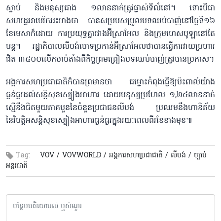
ស្លាប់ និងមនុស្សជាង ១លាននាក់ត្រូវ​ផ្លាស់ទីលំនៅ។ ទោះបីជា
សហរដ្ឋអាមេរិកអះអាងថា បានសម្របសម្រួលបទឈប់បាញ់នៅថ្ងៃទី១៦
ខែមេសាក៏ដោយ ការប្រយុទ្ធគ្នារវាងអ៊ីស្រាអែល និងក្រុមហេសបូឡានៅតែ
បន្ត។ រដ្ឋាភិបាលលីបង់ចោទប្រកាន់អ៊ីស្រាអែលថាបានធ្វើការវាយប្រហារ
ជិត ៣៥០០លើកចាប់តាំងពីកិច្ចព្រមព្រៀងបទឈប់បាញ់ត្រូវបានប្រកាស។​
អង្គការសហប្រជាជាតិក៏បានព្រមានថា ជម្លោះកំពុងធ្វើឱ្យប៉ះពាល់យ៉ាង
ធ្ងន់ធ្ងរដល់សន្តិសុខស្បៀងអាហារ ដោយមនុស្សប្រហែល ១,២៤លាននាក់
ស្មើ​នឹងជិតមួយភាគបួននៃចំនួនប្រជាជនលីបង់ ប្រឈមនឹងហានិភ័យ
នៃវិបត្តិអសន្តិសុខស្បៀងអាហារធ្ងន់ធ្ងរក្នុងរយៈពេលពីរខែខាងមុខ៕​
Tag:
VOV /
VOVWORLD /
អង្គការសហប្រជាជាតិ /
លីបង់ /
ច្បាប់
អន្តរជាតិ