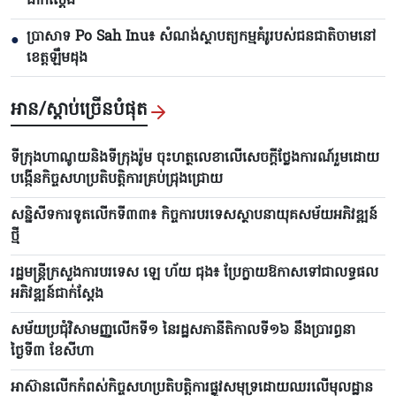
ជាក់ស្តែង
ប្រាសាទ Po Sah Inu៖ សំណង់ស្ថាបត្យកម្មគំរូរបស់ជនជាតិចាមនៅ
●
ខេត្តឡឹមដុង
អាន/ស្តាប់ច្រើនបំផុត
ទីក្រុងហាណូយនិងទីក្រុងរ៉ូម ចុះហត្ថលេខាលើសេចក្តីថ្លែងការណ៍រួមដោយ
បង្កើនកិច្ចសហប្រតិបត្តិការគ្រប់ជ្រុងជ្រោយ
សន្និសីទការទូតលើកទី៣៣៖ កិច្ចការបរទេសស្ថាបនាយុគសម័យអភិវឌ្ឍន៍
ថ្មី
រដ្ឋមន្ត្រីក្រសួងការបរទេស ឡេ ហ័យ ជុង៖ ប្រែក្លាយឱកាសទៅជាលទ្ធផល
អភិវឌ្ឍន៍ជាក់ស្តែង
សម័យប្រជុំវិសាមញ្ញលើកទី១ នៃរដ្ឋសភានីតិកាលទី១៦ នឹងប្រារព្ធនា
ថ្ងៃទី៣ ខែសីហា
អាស៊ានលើកកំពស់កិច្ចសហប្រតិបត្តិការផ្លូវសមុទ្រដោយឈរលើមុលដ្ឋាន