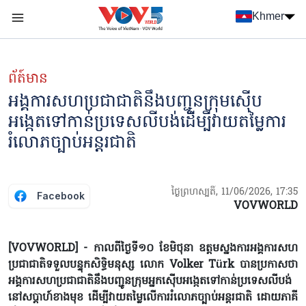
Nhảy đến nội dung
Khmer
Menu trang chủ tiếng Khmer
menu phụ tiếng Khmer
ព័ត៍មាន
អង្គការសហប្រជាជាតិនឹងបញ្ជូនក្រុមស៊ើប
អង្កេតទៅកាន់ប្រទេសលីបង់ដើម្បីវាយតម្លៃការ
រំលោភច្បាប់អន្តរជាតិ
ថ្ងៃព្រហស្បតិ៍, 11/06/2026, 17:35
Facebook
VOVWORLD
[VOVWORLD] - កាលពីថ្ងៃទី១០ ខែមិថុនា ឧត្តមស្នងការអង្គការសហ
ប្រជាជាតិទទួលបន្ទុកសិទ្ធិមនុស្ស លោក Volker Türk បានប្រកាសថា
អង្គការសហប្រជាជាតិនឹងបញ្ជូនក្រុមអ្នកស៊ើបអង្កេត​ទៅកាន់ប្រទេសលីបង់
នៅសប្តាហ៍ខាងមុខ ដើម្បីវាយតម្លៃ​លើ​ការរំលោភច្បាប់អន្តរជាតិ ដោយភាគី