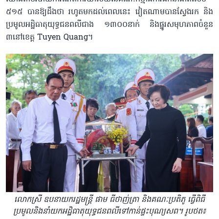
៥១៥ បានឱ្យ​ដឹងថា រហូតមកដល់​ពេលនេះ វៀតណាមបានស្វែងរក និង
ប្រមូលអដ្ឋិធាតុ​យុទ្ធជន​ពលីជាង ១៣០០នាក់ និងផ្នូរសមុហភាពចំនួន
៣នៅខេត្ត Tuyen Quang។
លោកស្រី ឧបនាយករដ្ឋមន្ត្រី ផាម ធីថាញ់ត្រា និងគណៈប្រតិភូ ធ្វើ​ពិធី
ប្រមូលនិងនាំ​យកអដ្ឋិធាតុយុទ្ធជនពលីទៅកាន់ផ្ទះបុណ្យសព។ រូបថត៖