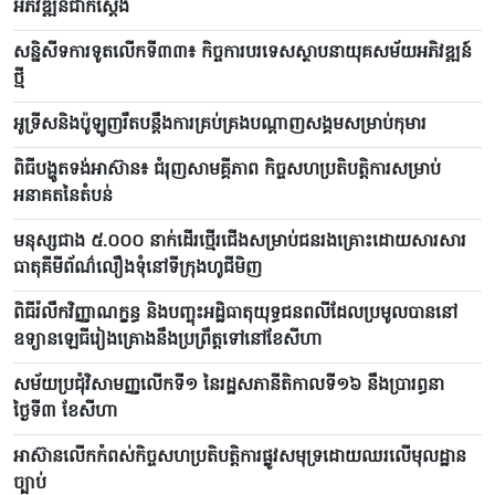
អភិវឌ្ឍន៍ជាក់ស្តែង
សន្និសីទការទូតលើកទី៣៣៖ កិច្ចការបរទេសស្ថាបនាយុគសម័យអភិវឌ្ឍន៍
ថ្មី
អូទ្រីសនិងប៉ូឡូញរឹតបន្តឹងការគ្រប់គ្រងបណ្តាញសង្គមសម្រាប់កុមារ
ពិធីបង្ហូតទង់អាស៊ាន៖ ជំរុញសាមគ្គីភាព កិច្ចសហប្រតិបត្តិការសម្រាប់
អនាគតនៃតំបន់
មនុស្សជាង ៥.០០០ នាក់ដើរថ្មើរជើងសម្រាប់ជនរងគ្រោះដោយសារសារ
ធាតុគីមីព័ណ៌លឿងទុំនៅទីក្រុងហូជីមិញ
ពិធីរំលឹកវិញ្ញាណក្ខន្ធ និងបញ្ចុះអដ្ឋិធាតុយុទ្ធជនពលីដែលប្រមូលបាននៅ
ឧទ្យានឡេធីរៀងគ្រោងនឹងប្រព្រឹត្តទៅនៅខែសីហា
សម័យប្រជុំវិសាមញ្ញលើកទី១ នៃរដ្ឋសភានីតិកាលទី១៦ នឹងប្រារព្ធនា
ថ្ងៃទី៣ ខែសីហា
អាស៊ានលើកកំពស់កិច្ចសហប្រតិបត្តិការផ្លូវសមុទ្រដោយឈរលើមុលដ្ឋាន
ច្បាប់