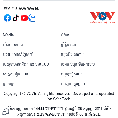
Mạng xã hội
តាមដាន VOV World:
menu footer tiếng Khmer
Media
ព័ត៍មាន
ព័តមានសំខាន់
ព្រឹត្តិការណ៍
បទយកការណ៍ថ្ងៃសៅរ៍
វប្បធម៍វៀតណាម
ប្រយុទ្ធប្រឆាំងនឹងការនេសាទ IUU
ប្រអប់សំបុត្រមិត្តអ្នកស្តាប់
សេដ្ឋកិច្ចវៀតណាម
មនុស្សវៀតណាម
ស្រុកស្រែ
ហាណូយខ្ញុំស្នេហា
Copyright © VOV5. All rights reserved. Developed and operated
by SolidTech
លិខិតអនុញ្ញាតលេខ 14444/GP.BTTTT ផ្តល់ថ្ងៃទី 05 កញ្ញាឆ្នាំ 2011 លិខិត
អនុញ្ញាតលេខ 2113/GP-BTTTT ផ្តល់ថ្ងៃទី 06 ធ្នូ ឆ្នាំ 2011