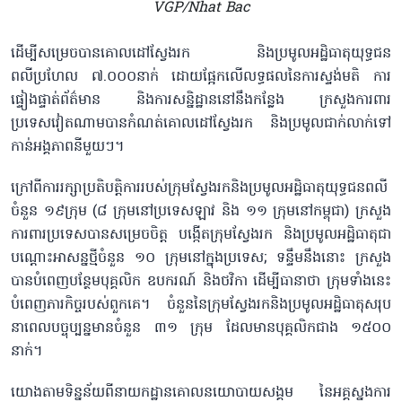
VGP/Nhat Bac
ដើម្បីសម្រេចបាន​គោលដៅស្វែងរក និងប្រមូលអដ្ឋិធាតុ​យុទ្ធជន​
ពលីប្រហែល ៧.០០០នាក់ ដោយផ្អែកលើលទ្ធផលនៃការស្ទង់មតិ ការ
ផ្ទៀងផ្ទាត់ព័ត៌មាន និងការសន្និដ្ឋាននៅនឹងកន្លែង ក្រសួងការពារ​
ប្រទេសវៀតណាមបានកំណត់គោលដៅស្វែងរក និងប្រមូលជាក់លាក់ទៅ
កាន់អង្គភាព​នីមួយៗ។
ក្រៅពីការរក្សាប្រតិបត្តិការរបស់ក្រុមស្វែងរកនិងប្រមូលអដ្ឋិធាតុយុទ្ធជន​ពលី​
ចំនួន ១៩ក្រុម (៨ ក្រុមនៅប្រទេសឡាវ និង ១១ ក្រុមនៅកម្ពុជា) ក្រសួង
ការពារប្រទេសបានសម្រេច​ចិត្ត បង្កើតក្រុមស្វែងរក និងប្រមូលអដ្ឋិធាតុជា
បណ្តោះអាសន្នថ្មី​ចំនួន ១០ ក្រុមនៅក្នុងប្រទេស; ទន្ទឹមនឹងនោះ ក្រសួង
បានបំពេញបន្ថែម​បុគ្គលិក ឧបករណ៍ និងថវិកា ដើម្បីធានាថា ក្រុមទាំងនេះ
បំពេញភារកិច្ចរបស់ពួកគេ។ ចំនួននៃក្រុមស្វែងរកនិងប្រមូលអដ្ឋិធាតុ​សរុប​
នាពេលបច្ចុប្បន្នមានចំនួន ៣១ ក្រុម ដែលមានបុគ្គលិកជាង ១៥០០
នាក់។
យោងតាមទិន្នន័យពីនាយកដ្ឋានគោលនយោបាយសង្គម នៃ​អគ្គស្នងការ