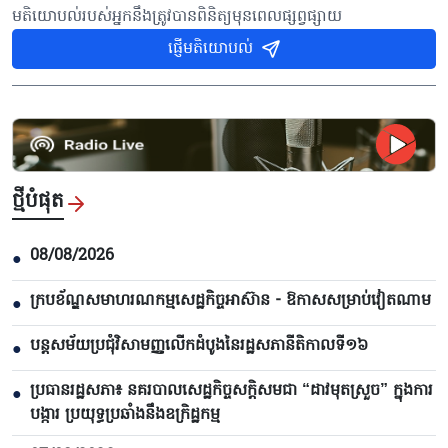
មតិយោបល់របស់អ្នកនឹងត្រូវបានពិនិត្យមុនពេលផ្សព្វផ្សាយ
ផ្ញើមតិយោបល់
ថ្មីបំផុត
08/08/2026
●
ក្របខ័ណ្ឌសមាហរណកម្មសេដ្ឋកិច្ចអាស៊ាន - ឱកាសសម្រាប់វៀតណាម
●
បន្តសម័យប្រជុំវិសាមញ្ញលើកដំបូងនៃរដ្ឋសភានីតិកាលទី១៦
●
ប្រធានរដ្ឋសភា៖ នគរបាលសេដ្ឋកិច្ចសក្តិសមជា “ដាវមុតស្រួច” ក្នុងការ
●
បង្ការ ប្រយុទ្ធប្រឆាំងនឹងឧក្រិដ្ឋកម្ម