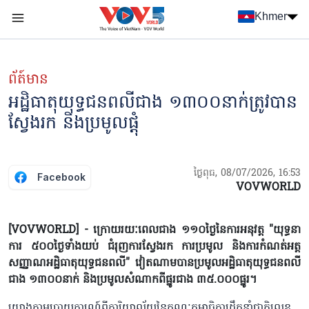
Nhảy đến nội dung
Khmer
Menu trang chủ tiếng Khmer
menu phụ tiếng Khmer
ព័ត៍មាន
អដ្ឋិធាតុយុទ្ធជន​ពលីជាង ១៣០០នាក់ត្រូវបាន
ស្វែងរក និងប្រមូលផ្តុំ
ថ្ងៃពុធ, 08/07/2026, 16:53
Facebook
VOVWORLD
[VOVWORLD] - ក្រោយ​រយៈពេលជាង ១១០ថ្ងៃនៃការអនុវត្ត "យុទ្ធនា
ការ ៥០០ថ្ងៃទាំងយប់ ជំរុញការស្វែងរក ការប្រមូល និងការកំណត់អត្ត
សញ្ញាណអដ្ឋិធាតុយុទ្ធជន​ពលី" វៀតណាមបានប្រមូលអដ្ឋិធាតុយុទ្ធជន​ពលី
ជាង ១៣០០នាក់ និងប្រមូលសំណាកពីផ្នូរជាង ៣៥.០០០ផ្នូរ។
យោងតាមរបាយការណ៍ពីការិយាល័យនៃ​គណៈកម្មាធិការដឹកនាំជាតិលេខ