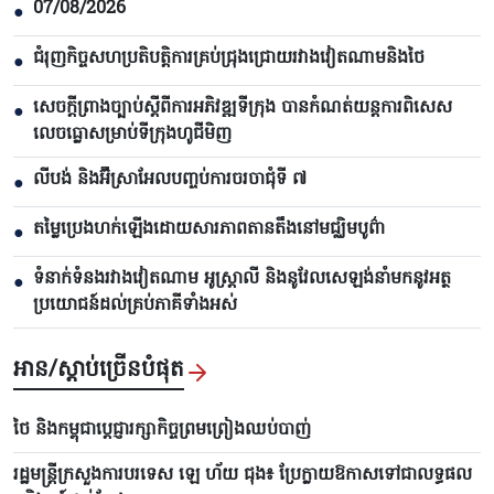
07/08/2026
●
ជំរុញកិច្ចសហប្រតិបត្តិការគ្រប់ជ្រុងជ្រោយរវាងវៀតណាមនិងថៃ
●
សេចក្តីព្រាងច្បាប់ស្តីពីការអភិវឌ្ឍទីក្រុង បាន​កំណត់យន្តការពិសេស
●
លេចធ្លោសម្រាប់ទីក្រុងហូជីមិញ
លីបង់ និងអ៊ីស្រាអែលបញ្ចប់ការចរចាជុំទី ៧​
●
តម្លៃប្រេងហក់ឡើងដោយសារភាពតានតឹងនៅមជ្ឈិមបូព៌ា
●
ទំនាក់ទំនងរវាងវៀតណាម អូស្ត្រាលី និងនូវែលសេឡង់នាំមកនូវអត្ថ
●
ប្រយោជន៍ដល់គ្រប់ភាគីទាំងអស់
អាន/ស្តាប់ច្រើនបំផុត
ថៃ និងកម្ពុជាប្តេជ្ញារក្សាកិច្ចព្រមព្រៀងឈប់បាញ់
រដ្ឋមន្ត្រីក្រសួងការបរទេស ឡេ ហ័យ ជុង៖ ប្រែក្លាយឱកាសទៅជាលទ្ធផល