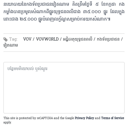
នយោបាយនៃកងទ័ពប្រជាជនវៀតណាម គិតត្រឹមថ្ងៃទី ៥ ខែកក្កដា កង
កម្លាំងបានប្រមូល​សំណាកពីផ្នូរយុទ្ធជន​ពលីជាង ៣៥.០០០ ផ្នូរ ដែលក្នុង
នោះជាង ២៥.០០០ ផ្នូរបំពេញលក្ខ័ណ្ឌសម្រាប់ការយកសំណាក៕​
Tag:
VOV /
VOVWORLD /
អដ្ឋិធាតុយុទ្ធជន​ពលី /
កងទ័ពប្រជាជន​ /
វៀតណាម​
This site is protected by reCAPTCHA and the Google
Privacy Policy
and
Terms of Service
apply.