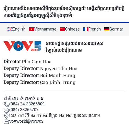
វៀតណាមនិងសមាគមសឺមីកុងឌុចទ័រអាស៊ីអាគ្នេយ៍ បង្កើនកិច្ចសហប្រតិបត្តិ
ការអភិវឌ្ឍន៍ប្រព័ន្ធអេកូឡូស៊ីសឺមីកុងឌុចទ័រ
English
Vietnamese
Chinese
French
German
នាយកដ្ឋានផ្សាយជាភាសារបរទេស
វិទ្យុសំលេងវៀតណាម
Director
:Pho Cam Hoa
Deputy Director:
Nguyen Thu Hoa
Deputy Director:
Bui Manh Hung
Deputy Director:
Cao Dinh Trung
ព័ត៌មានទំនាក់ទំនង
(084) 24 38266809
(084) 38266707
លេខ ៤៥ វិថី Ba Trieu ទីក្រុង Ha Noi ប្រទេសវៀតណាម
vovworld@vov.vn