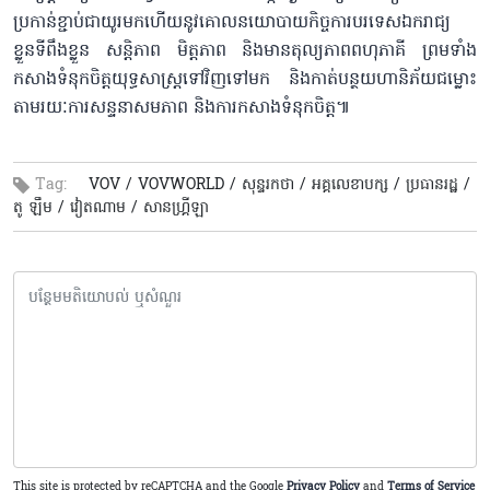
ប្រកាន់ខ្ជាប់ជាយូរមកហើយនូវគោលនយោបាយកិច្ចការបរទេសឯករាជ្យ
ខ្លួនទីពឹងខ្លួន សន្តិភាព មិត្តភាព និងមានតុល្យភាពពហុភាគី ព្រមទាំង
កសាងទំនុកចិត្តយុទ្ធសាស្ត្រទៅវិញទៅមក និងកាត់បន្ថយហានិភ័យជម្លោះ
តាមរយៈការសន្ទនាសមភាព និងការកសាងទំនុកចិត្ត៕
Tag:
VOV /
VOVWORLD /
សុន្ទរកថា /
អគ្គលេខាបក្ស /
ប្រធានរដ្ឋ /
តូ ឡឹម /
វៀតណាម /
សានហ្គ្រីឡា
This site is protected by reCAPTCHA and the Google
Privacy Policy
and
Terms of Service