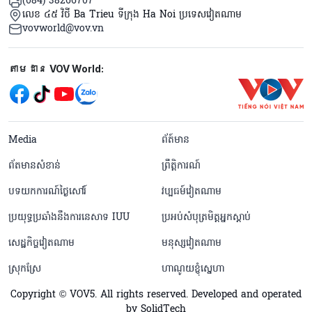
(084) 38266707
លេខ ៤៥ វិថី Ba Trieu ទីក្រុង Ha Noi ប្រទេសវៀតណាម
vovworld@vov.vn
Mạng xã hội
តាមដាន VOV World:
menu footer tiếng Khmer
Media
ព័ត៍មាន
ព័តមានសំខាន់
ព្រឹត្តិការណ៍
បទយកការណ៍ថ្ងៃសៅរ៍
វប្បធម៍វៀតណាម
ប្រយុទ្ធប្រឆាំងនឹងការនេសាទ IUU
ប្រអប់សំបុត្រមិត្តអ្នកស្តាប់
សេដ្ឋកិច្ចវៀតណាម
មនុស្សវៀតណាម
ស្រុកស្រែ
ហាណូយខ្ញុំស្នេហា
Copyright © VOV5. All rights reserved. Developed and operated
by SolidTech