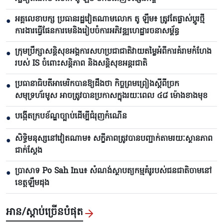
អគ្គលេខាបក្ស ប្រធានរដ្ឋវៀតណាមលោក តូ ឡឹម៖ ត្រូវតែផ្លាស់ប្ដូរថ្មី
●
ការងារធ្វើផែនការមេនិងរៀបចំការអភិវឌ្ឍហេដ្ឋារចនាសម្ព័ន្ធ
ក្រុមប្រឹក្សាសន្តិសុខអង្គការសហប្រជាជាតិវាយតម្លៃអំពីការគំរាមកំហែង
●
របស់ IS ចំពោះសន្តិភាព និងសន្តិសុខអន្តរជាតិ
ប្រធានាធិបតីអាមេរិកបាន​ឱ្យដឹងថា កិច្ចព្រមព្រៀងស្តីពីច្រក
●
សមុទ្រហ័រមូស អាចត្រូវបានប្រកាសក្នុងរយៈពេល ៤៨ ម៉ោងខាងមុខ
បង្កើតក្របខ័ណ្ឌច្បាប់ដើម្បីជំរុញកំណើន
●
សិទ្ធិមនុស្សនៅវៀតណាម៖ សក្ខីភាពត្រូវបានបញ្ជាក់តាមរយៈស្ថានភាព
●
ជាក់ស្តែង
ប្រាសាទ Po Sah Inu៖ សំណង់ស្ថាបត្យកម្មគំរូរបស់ជនជាតិចាមនៅ
●
ខេត្តឡឹមដុង
អាន/ស្តាប់ច្រើនបំផុត