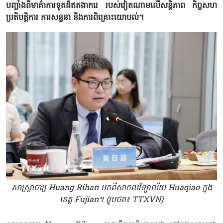
បញ្ចាំងពីមាគ៌ាការទូតដ៏ឥតងាករេ របស់វៀតណាមលើសន្តិភាព កិច្ចសហ
ប្រតិបត្តិការ ការសន្ទនា និងការពិគ្រោះយោបល់។
សាស្ត្រាចារ្យ Huang Rihan មកពីសាកលវិទ្យាល័យ Huaqiao ក្នុង
ខេត្ត Fujian។ (រូបថត៖ TTXVN)