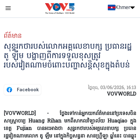
Nhảy đến nội dung
Khmer
Menu trang chủ tiếng Khmer
menu phụ tiếng Khmer
ព័ត៍មាន
សុន្ទរកថារបស់លោកអគ្គលេខាបក្ស ប្រធានរដ្ឋ
តូ ឡឹម បង្ហាញពីការទទួលខុសត្រូវ
របស់វៀតណាមចំពោះបញ្ហាសន្តិសុខក្នុងតំបន់
ថ្ងៃពុធ, 03/06/2026, 16:13
Facebook
VOVWORLD
[VOVWORLD] - ថ្លែងទៅកាន់អ្នកយកព័ត៌មាននៅប្រទេសចិន
សាស្ត្រាចារ្យ Huang Rihan មកពីសាកលវិទ្យាល័យ Huaqiao ក្នុង
ខេត្ត Fujian បានអះអាងថា សុន្ទរកថារបស់អគ្គលេខាបក្ស ប្រធាន
រដ្ឋវៀតណាមលោក តូ ឡឹម នៅក្នុងកិច្ចសន្ទនា សានហ្គ្រីឡា ឆ្នាំនេះ បានឆ្លុះ