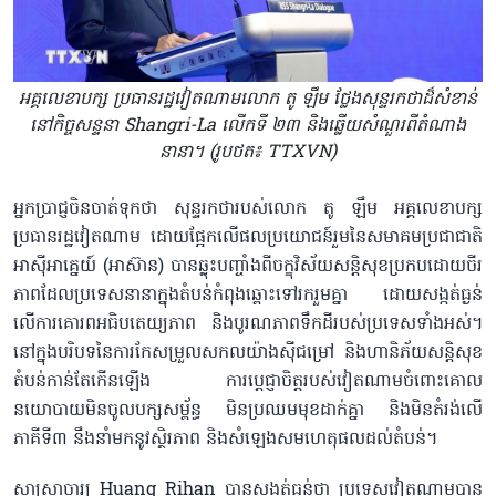
អគ្គលេខាបក្ស ប្រធានរដ្ឋវៀតណាមលោក តូ ឡឹម ថ្លែងសុន្ទរកថាដ៏សំខាន់
នៅកិច្ចសន្ទនា Shangri-La លើកទី ២៣ និងឆ្លើយសំណួរពីតំណាង
នានា។ (រូបថត៖ TTXVN)
អ្នកប្រាជ្ញចិនចាត់ទុកថា សុន្ទរកថារបស់លោក តូ ឡឹម អគ្គលេខាបក្ស
ប្រធានរដ្ឋវៀតណាម ដោយផ្អែកលើផលប្រយោជន៍រួមនៃសមាគមប្រជាជាតិ
អាស៊ីអាគ្នេយ៍ (អាស៊ាន) បានឆ្លុះបញ្ចាំងពីចក្ខុវិស័យសន្តិសុខប្រកបដោយចីរ
ភាពដែលប្រទេសនានាក្នុងតំបន់កំពុងឆ្ពោះទៅរករួមគ្នា ដោយសង្កត់ធ្ងន់
លើការគោរពអធិបតេយ្យភាព និងបូរណភាពទឹកដីរបស់ប្រទេសទាំងអស់។
នៅក្នុងបរិបទនៃការកែសម្រួលសកលយ៉ាងស៊ីជម្រៅ និងហានិភ័យសន្តិសុខ
តំបន់កាន់តែកើនឡើង ការប្តេជ្ញាចិត្តរបស់វៀតណាមចំពោះគោល
នយោបាយមិនចូលបក្សសម្ព័ន្ធ មិនប្រឈមមុខដាក់គ្នា និងមិនតំរង់លើ
ភាគីទី៣ នឹងនាំមកនូវស្ថិរភាព និងសំឡេងសមហេតុផលដល់តំបន់។
សាស្ត្រាចារ្យ Huang Rihan បានសង្កត់ធ្ងន់ថា ប្រទេសវៀតណាមបាន