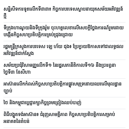
សន្និសីទការទូតលើកទី៣៣៖ កិច្ចការបរទេសស្ថាបនាយុគសម័យអភិវឌ្ឍន៍
ថ្មី
ទីក្រុងហាណូយនិងទីក្រុងរ៉ូម ចុះហត្ថលេខាលើសេចក្តីថ្លែងការណ៍រួមដោយ
បង្កើនកិច្ចសហប្រតិបត្តិការគ្រប់ជ្រុងជ្រោយ
រដ្ឋមន្ត្រីក្រសួងការបរទេស ឡេ ហ័យ ជុង៖ ប្រែក្លាយឱកាសទៅជាលទ្ធផល
អភិវឌ្ឍន៍ជាក់ស្តែង
សម័យប្រជុំវិសាមញ្ញលើកទី១ នៃរដ្ឋសភានីតិកាលទី១៦ នឹងប្រារព្ធនា
ថ្ងៃទី៣ ខែសីហា
អាស៊ានលើកកំពស់កិច្ចសហប្រតិបត្តិការផ្លូវសមុទ្រដោយឈរលើមុលដ្ឋាន
ច្បាប់
ថៃ និងកម្ពុជាប្តេជ្ញារក្សាកិច្ចព្រមព្រៀងឈប់បាញ់
ពិធីបង្ហូតទង់អាស៊ាន៖ ជំរុញសាមគ្គីភាព កិច្ចសហប្រតិបត្តិការសម្រាប់
អនាគតនៃតំបន់