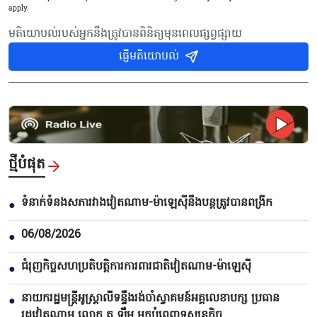
apply.
មតិយោបល់របស់អ្នកនឹងត្រូវបានពិនិត្យមុនពេលផ្សព្វផ្សាយ
ផ្ញើមតិយោបល់
ថ្មីបំផុត
ទំនាក់ទំនងសភារវាងវៀតណាម-ម៉ាឡេស៊ីនឹងបន្តត្រូវបានពង្រីក
●
06/08/2026
●
ជំរុញកិច្ចសហប្រតិបត្តិការការពារជាតិវៀតណាម-ម៉ាឡេស៊ី
●
នាយករដ្ឋមន្ត្រីអូស្ត្រាលីទន្ទឹងរង់ចាំស្វាគមន៍អគ្គលេខាបក្ស ប្រធាន
●
រដ្ឋវៀតណាម លោក តូ ឡឹម មកបំពេញទស្សនកិច្ច