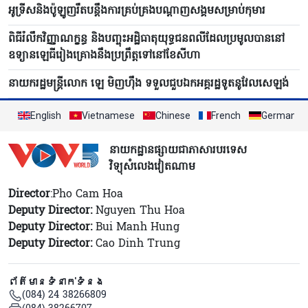
អូទ្រីសនិងប៉ូឡូញរឹតបន្តឹងការគ្រប់គ្រងបណ្តាញសង្គមសម្រាប់កុមារ
ពិធីរំលឹកវិញ្ញាណក្ខន្ធ និងបញ្ចុះអដ្ឋិធាតុយុទ្ធជនពលីដែលប្រមូលបាននៅ
ឧទ្យានឡេធីរៀងគ្រោងនឹងប្រព្រឹត្តទៅនៅខែសីហា
នាយករដ្ឋមន្ត្រីលោក ឡេ មិញហ៊ឹង ទទួលជួបឯកអគ្គរដ្ឋទូតនូវែលសេឡង់
English
Vietnamese
Chinese
French
German
នាយកដ្ឋានផ្សាយជាភាសារបរទេស
វិទ្យុសំលេងវៀតណាម
Director
:Pho Cam Hoa
Deputy Director:
Nguyen Thu Hoa
Deputy Director:
Bui Manh Hung
Deputy Director:
Cao Dinh Trung
ព័ត៌មានទំនាក់ទំនង
(084) 24 38266809