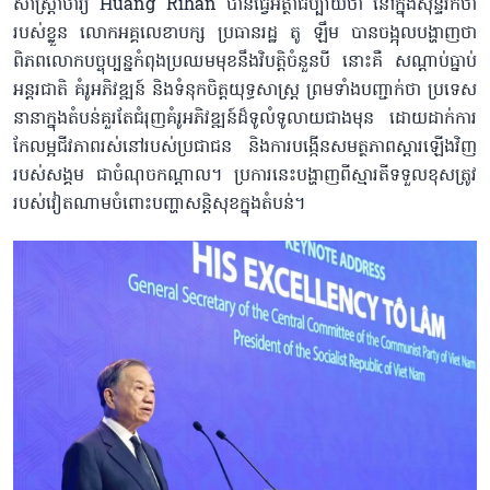
សាស្ត្រាចារ្យ Huang Rihan បានធ្វើអត្ថាធិប្បាយថា នៅក្នុងសុន្ទរកថា
របស់ខ្លួន លោកអគ្គលេខាបក្ស ប្រធានរដ្ឋ តូ ឡឹម បានចង្អុលបង្ហាញថា
ពិភពលោកបច្ចុប្បន្នកំពុងប្រឈមមុខនឹងវិបត្តិចំនួនបី នោះគឺ សណ្តាប់ធ្នាប់
អន្តរជាតិ គំរូអភិវឌ្ឍន៍ និងទំនុកចិត្តយុទ្ធសាស្ត្រ ព្រមទាំងបញ្ជាក់ថា ប្រទេស
នានាក្នុងតំបន់គួរតែជំរុញគំរូអភិវឌ្ឍន៍ដ៏ទូលំទូលាយជាងមុន ដោយដាក់ការ
កែលម្អជីវភាពរស់នៅរបស់ប្រជាជន និងការបង្កើនសមត្ថភាពស្ដារឡើងវិញ
របស់សង្គម ជាចំណុចកណ្តាល។ ប្រការនេះបង្ហាញពីស្មារតីទទួលខុសត្រូវ
របស់វៀតណាមចំពោះបញ្ហាសន្តិសុខក្នុងតំបន់។