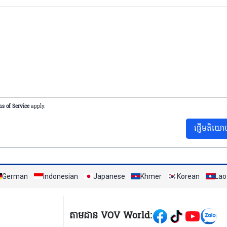
s of Service
apply.
ផ្ញើមតិយោ
German
Indonesian
Japanese
Khmer
Korean
Lao
Mạng xã hội
តាមដាន VOV World: