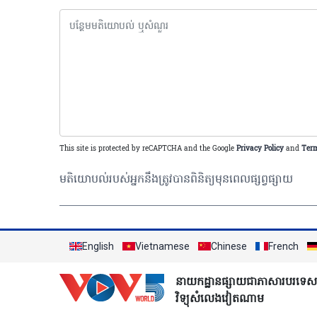
This site is protected by reCAPTCHA and the Google
Privacy Policy
and
Term
មតិយោបល់របស់អ្នកនឹងត្រូវបានពិនិត្យមុនពេលផ្សព្វផ្សាយ
English
Vietnamese
Chinese
French
នាយកដ្ឋានផ្សាយជាភាសារបរទេស
វិទ្យុសំលេងវៀតណាម