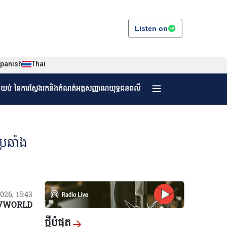
Listen on
panish
Thai
ងយប់ នៃការស្វែងរកនិងកំណត់អត្តសញ្ញាណយុទ្ធជនពលី
្រឆាំង
/2026, 15:43
VWORLD
ថ្មីបំផុត