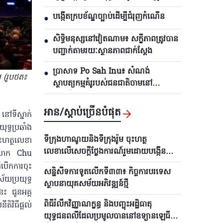
ប្រកាសក្នុងរយៈពេល ៤៨ ម៉ោងខាងមុខ
បង្កើតក្របខ័ណ្ឌច្បាប់ដើម្បីជំរុញកំណើន
●
សិទ្ធិមនុស្សនៅវៀតណាម៖ សក្ខីភាពត្រូវបាន
●
បញ្ជាក់តាមរយៈស្ថានភាពជាក់ស្តែង
ប្រាសាទ Po Sah Inu៖ សំណង់
●
 (រូបថត៖
ស្ថាបត្យកម្មគំរូរបស់ជនជាតិចាមនៅ
ខេត្តឡឹមដុង
អាន/ស្តាប់ច្រើនបំផុត
 នៅទីស្នាក់
ទ្ធប្រឆាំង
ទីក្រុងហាណូយនិងទីក្រុងរ៉ូម ចុះហត្ថ
ះហត្ថលេខា
លេខាលើសេចក្តីថ្លែងការណ៍រួមដោយបង្កើន
េះ លោក Chu
កិច្ចសហប្រតិបត្តិការគ្រប់ជ្រុងជ្រោយ
បើកការចុះ
សន្និសីទការទូតលើកទី៣៣៖ កិច្ចការបរទេស
័យប្រយុទ្ធ
ស្ថាបនាយុគសម័យអភិវឌ្ឍន៍ថ្មី
ះ​ ជូនអគ្គ
ពិធីរំលឹកវិញ្ញាណក្ខន្ធ និងបញ្ចុះអដ្ឋិធាតុ
វិធីផ្តល់
យុទ្ធជនពលីដែលប្រមូលបាននៅឧទ្យានឡេធី