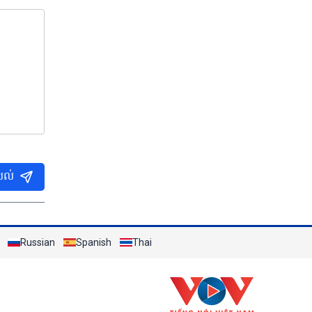
បល់
Russian
Spanish
Thai