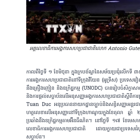
អគ្គលេខាធិការអង្គការសហប្រជាជាតិលោក Antonio Guterr
កាលពីថ្ងៃទី ១ ខែមិថុនា ក្នុងក្របខ័ណ្ឌនៃសម័យប្រជុំលើកទី ៣៥
ការអង្គការសហប្រជាជាតិនៅទីក្រុងវីយែន (អូទ្រីស) ប្រទេ
នឹងគ្រឿងញៀន និងឧក្រិដ្ឋកម្ម (UNODC) បានរៀបចំសិក្ខា
និងការផ្តល់សច្ចាប័នលើអនុសញ្ញាអង្គការសហប្រជាជាតិស្ដីពីកា
Tuan Duc អនុប្រធាននាយកដ្ឋានច្បាប់និងសន្ធិសញ្ញាអន្ត
ហត្ថលេខាលើអនុសញ្ញានៅទីក្រុងហាណូយក្នុងខែតុលា ឆ្នាំ ២០២៥ គ
ប្រឆាំងនឹងឧក្រិដ្ឋកម្មតាមអ៊ីនធឺណិត។ នៅថ្ងៃទី ១៧ ខែមេ
លេខាធិការអង្គការសហប្រជាជាតិ ដោយក្លាយជាប្រទេសដំបូង
សច្ចាប័ន។