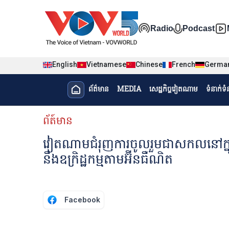
Nhảy đến nội dung
Đa phương t
Radio
Podcast
English
Vietnamese
Chinese
French
Germa
Menu trang chủ tiếng Khme
ព័ត៌មាន​
MEDIA
សេដ្ឋកិច្ចវៀតណាម
ទំនាក់ទ
menu phụ tiếng Khmer
ព័ត៍មាន
វៀតណាមជំរុញការចូលរួមជាសកលនៅក្នុងអន
នឹងឧក្រិដ្ឋកម្មតាមអ៊ីនធឺណិត
Facebook