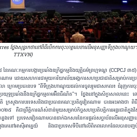
es ថ្លែងសុន្ទរកថានៅពិធីបើកការចុះហត្ថលេខាលើអនុសញ្ញាទីក្រុងហាណូយ។
TTXVN)
 នៃគណៈកម្មការបង្ការប្រឆាំងឧក្រិដ្ឋកម្មនិងយុត្តិធម៌ព្រហ្មទណ្ឌ (CCPCJ ៣៥)
សវៀតណាម ដោយសហការជាមួយការិយាល័យអង្គការសហប្រជាជាតិសម្រាប់ការប្រយុ
សាលា ក្រោមប្រធានបទ "ពីទីក្រុងហាណូយដល់ការចូលរួមជាសកល៖ ជំរុញការចុ
រប្រយុទ្ធប្រឆាំងនឹងឧក្រិដ្ឋកម្មតាមអ៊ីនធឺណិត"។ ថ្លែងនៅក្នុងសិក្ខាសាលាន
រជាតិ ក្រសួងការបរទេសនិងជាប្រធានគណៈប្រតិភូវៀតណាម បានអះអាងថា ពិធី
ឺជាព្រឹត្តិការណ៍សំខាន់មួយសម្រាប់កិច្ចសហប្រតិបត្តិការអន្តរជាតិក្នុងវិស
សាកន្លងទៅ ប្រទេសវៀតណាមបានដាក់ឯកសារនៃការផ្តល់សច្ចាប័នលើអនុសញ្ញានេ
គេនៅអាស៊ីអាគ្នេយ៍ និងជាប្រទេសទីបីនៅលើពិភពលោកដែលបានបញ្ចប់នីតិ