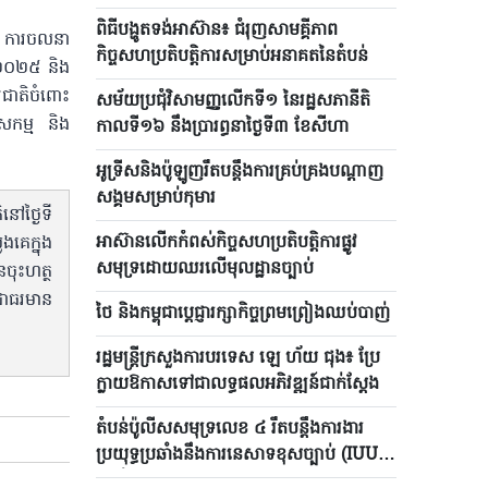
រៀងគ្រោងនឹងប្រព្រឹត្តទៅនៅខែសីហា
ពិធីបង្ហូតទង់អាស៊ាន៖ ជំរុញសាមគ្គីភាព
ា ការចលនា
កិច្ចសហប្រតិបត្តិការសម្រាប់អនាគតនៃតំបន់
ំ ២០២៥ និង
តរជាតិចំពោះ
សម័យប្រជុំវិសាមញ្ញលើកទី១ នៃរដ្ឋសភានីតិ
ីសកម្ម និង
កាលទី១៦ នឹងប្រារព្ធនាថ្ងៃទី៣ ខែសីហា
អូទ្រីសនិងប៉ូឡូញរឹតបន្តឹងការគ្រប់គ្រងបណ្តាញ
សង្គមសម្រាប់កុមារ
នៅថ្ងៃទី
អាស៊ានលើកកំពស់កិច្ចសហប្រតិបត្តិការផ្លូវ
ងគេក្នុង
សមុទ្រដោយឈរលើមុលដ្ឋានច្បាប់
ចុះហត្ថ
ជាធរមាន
ថៃ និងកម្ពុជាប្តេជ្ញារក្សាកិច្ចព្រមព្រៀងឈប់បាញ់
រដ្ឋមន្ត្រីក្រសួងការបរទេស ឡេ ហ័យ ជុង៖ ប្រែ
ក្លាយឱកាសទៅជាលទ្ធផលអភិវឌ្ឍន៍ជាក់ស្តែង
តំបន់ប៉ូលីសសមុទ្រលេខ ៤ រឹតបន្តឹងការងារ​
ប្រយុទ្ធ​ប្រឆាំងនឹងការនេសាទខុសច្បាប់ (IUU)
នៅតំបន់សមុទ្រ​ភាគ​និរតី