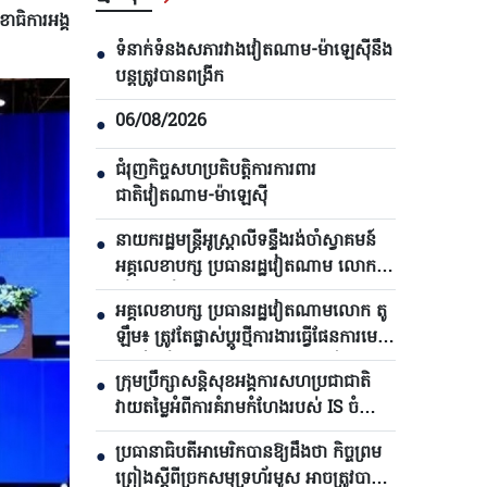
ធិការអង្គ
ទំនាក់ទំនងសភារវាងវៀតណាម-ម៉ាឡេស៊ីនឹង
●
បន្តត្រូវបានពង្រីក
06/08/2026
●
ជំរុញកិច្ចសហប្រតិបត្តិការការពារ
●
ជាតិវៀតណាម-ម៉ាឡេស៊ី
នាយករដ្ឋមន្ត្រីអូស្ត្រាលីទន្ទឹងរង់ចាំស្វាគមន៍
●
អគ្គលេខាបក្ស ប្រធានរដ្ឋវៀតណាម លោក តូ
ឡឹម មកបំពេញទស្សនកិច្ច
អគ្គលេខាបក្ស ប្រធានរដ្ឋវៀតណាមលោក តូ
●
ឡឹម៖ ត្រូវតែផ្លាស់ប្ដូរថ្មីការងារធ្វើផែនការមេ
និងរៀបចំការអភិវឌ្ឍហេដ្ឋារចនាសម្ព័ន្ធ
ក្រុមប្រឹក្សាសន្តិសុខអង្គការសហប្រជាជាតិ
●
វាយតម្លៃអំពីការគំរាមកំហែងរបស់ IS ចំពោះ
សន្តិភាព និងសន្តិសុខអន្តរជាតិ
ប្រធានាធិបតីអាមេរិកបាន​ឱ្យដឹងថា កិច្ចព្រម
●
ព្រៀងស្តីពីច្រកសមុទ្រហ័រមូស អាចត្រូវបាន