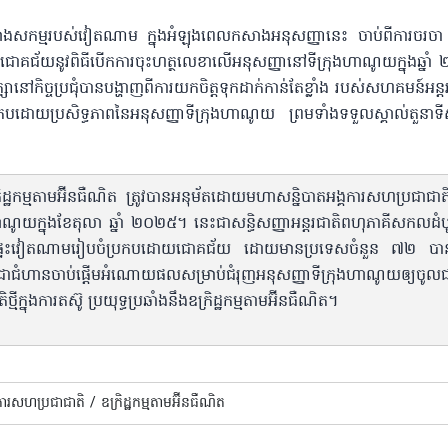
ាងសកម្មរបស់វៀតណាម ក្នុងអំឡុងពេលកសាងអនុសញ្ញានេះ ចាប់ពីការចរច
យជោគជ័យនូវពិធីបើកការចុះហត្ថលេខាលើអនុសញ្ញានៅទីក្រុងហាណូយក្នុងឆ្នា
ាក្សានៅកិច្ចប្រជុំបានបង្ហាញពីការយកចិត្តទុកដាក់កាន់តែខ្លាំង របស់សហគមន៍អន្
ប្រកបដោយប្រសិទ្ធភាពនៃអនុសញ្ញាទីក្រុងហាណូយ ព្រមទាំងទទួលស្គាល់តួនាទ
ក្រិដ្ឋកម្មតាមអ៊ីនធឺណិត ត្រូវបានអនុម័តដោយមហាសន្និបាតអង្គការសហប្រជាជាតិ
ាណូយក្នុងខែតុលា ឆ្នាំ ២០២៥។ នេះជាសន្ធិសញ្ញាអន្តរជាតិពហុភាគីសកលដំបូ
្ចាស់ផ្ទះវៀតណាមរៀបចំប្រកបដោយជោគជ័យ ដោយមានប្រទេសចំនួន ៧២ បាន
ជាជំហានចាប់ផ្តើមអំណោយផលសម្រាប់ជំរុញអនុសញ្ញាទីក្រុងហាណូយឲ្យចូល
មីក្នុងការតស៊ូ ប្រយុទ្ធប្រឆាំងនឹងឧក្រិដ្ឋកម្មតាមអ៊ីនធឺណិត។
ការសហប្រជាជាតិ /
ឧក្រិដ្ឋកម្មតាមអ៊ីនធឺណិត