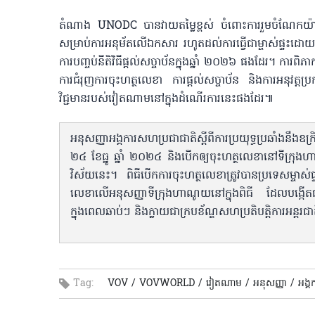
តំណាង UNODC បានវាយតម្លៃខ្ពស់ ចំពោះការរួមចំណែកយ៉
សម្រាប់ការអនុម័តលើឯកសារ រហូតដល់ការធ្វើជាម្ចាស់ផ្ទះដោ
ការបញ្ចប់នីតិវិធីផ្តល់សច្ចាប័នក្នុងឆ្នាំ ២០២៦ ផងដែរ។ ការពិភ
ការជំរុញការចុះហត្ថលេខា ការផ្តល់សច្ចាប័ន និងការអនុវត្ត
វិជ្ជមានរបស់វៀតណាមនៅក្នុងដំណើរការនេះផងដែរ៕
អនុសញ្ញាអង្គការសហប្រជាជាតិស្ដីពីការប្រយុទ្ធប្រឆាំងនឹងឧ
២៤ ខែធ្នូ ឆ្នាំ ២០២៤ និងបើកឲ្យចុះហត្ថលេខានៅទីក្រុងហ
វិស័យនេះ។ ពិធីបើកការចុះហត្ថលេខាត្រូវបានប្រទេសម
លេខាលើអនុសញ្ញាទីក្រុងហាណូយនៅក្នុងពិធី ដែលបង្កើត
ក្នុងពេលឆាប់ៗ និងក្លាយជាក្របខ័ណ្ឌសហប្រតិបត្តិការអន្តរជាតិថ្
Tag:
VOV /
VOVWORLD /
វៀតណាម /
អនុសញ្ញា /
អង្គ