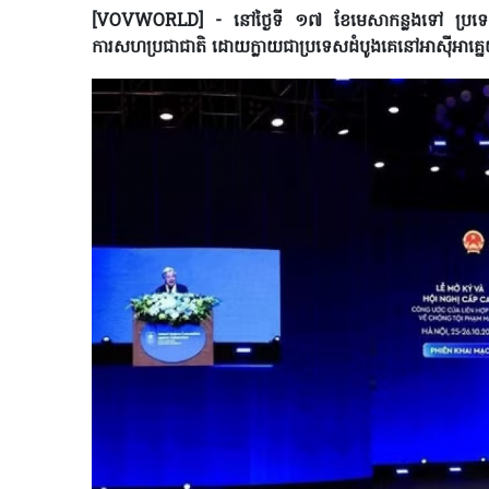
[VOVWORLD] - នៅថ្ងៃទី ១៧ ខែមេសាកន្លងទៅ ប្រទេសវៀ
ការសហប្រជាជាតិ ដោយក្លាយជាប្រទេសដំបូងគេនៅអាស៊ីអាគ្នេយ