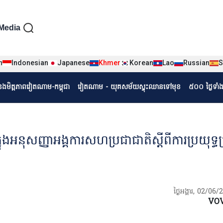
iện tiếng Khmer
Media
n
Indonesian
Japanese
Khmer
Korean
Lao
Russian
S
r
ំនងមិត្តភាពវៀតណាម-កម្ពុជា
វៀតណាម - យុគសម័យស្ទុះឈានទៅមុខ
៥០០ ថ្ងៃទាំ
ុសញ្ញាអង្គការសហប្រជាជាតិស្ដីពីការប្រយុទ្ធប
ថ្ងៃអង្គារ, 02/06
VO