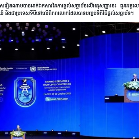
តណាមបានដាក់ឯកសារនៃការផ្តល់សច្ចាប័នលើអនុសញ្ញានេះ ជូនអគ្គលេខា
៍ និងជាប្រទេសទីបីនៅលើពិភពលោកដែលបានបញ្ចប់នីតិវិធីផ្តល់សច្ចាប័ន។