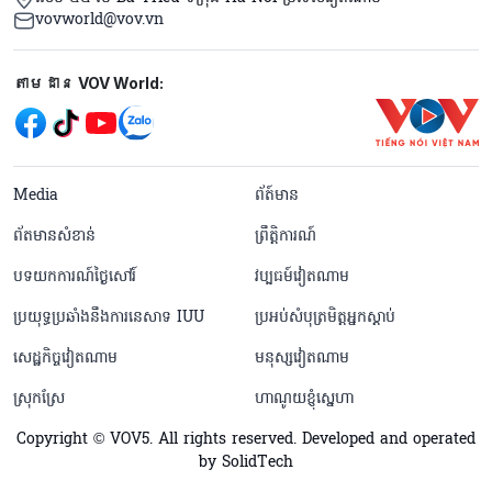
vovworld@vov.vn
Mạng xã hội
តាមដាន VOV World:
menu footer tiếng Khmer
Media
ព័ត៍មាន
ព័តមានសំខាន់
ព្រឹត្តិការណ៍
បទយកការណ៍ថ្ងៃសៅរ៍
វប្បធម៍វៀតណាម
ប្រយុទ្ធប្រឆាំងនឹងការនេសាទ IUU
ប្រអប់សំបុត្រមិត្តអ្នកស្តាប់
សេដ្ឋកិច្ចវៀតណាម
មនុស្សវៀតណាម
ស្រុកស្រែ
ហាណូយខ្ញុំស្នេហា
Copyright © VOV5. All rights reserved. Developed and operated
by SolidTech