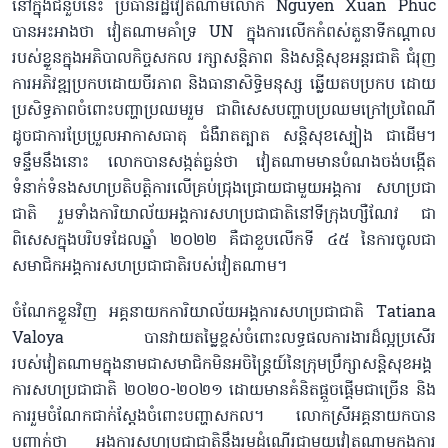
នៅក្នុងជំនួបនេះ ប្រធានរដ្ឋវៀតណាមលោក Nguyen Xuan Phuc
បានអះអាងថា វៀតណាមគាំទ្រ UN ក្នុងការលើកកំពស់តួនាទីកណ្តាល
របស់ខ្លួនក្នុងអភិបាលកិច្ចសកល រក្សាសន្តិភាព និងសន្តិសុខអន្តរជាតិ ជំរុញ
ការអភិវឌ្ឍប្រកបដោយចីរភាព និងធានាសិទ្ធិមនុស្ស ឆ្លើយតបប្រកប ដោយ
ប្រសិទ្ធភាពចំពោះបញ្ហាប្រឈមរួម ជាពិសេសបញ្ហាបប្រឈមក្រៅប្រពៃណី
ដូចជាការប្រែប្រួលអាកាសធាតុ ជំងឺរាតត្បាត សន្តិសុខស្បៀង ជាដើម។
ទន្ទឹមនឹងនោះ លោកបានសង្កត់ធ្ងន់ថា វៀតណាមមានបំណងចង់បង្កើត
ទំនាក់ទំនងសហប្រតិបត្តិការលើគ្រប់ជ្រុងជ្រោយជាមួយអង្គការ សហប្រជា
ជាតិ រួមទាំងការិយាល័យអង្គការសហប្រជាជាតិនៅទីក្រុងហ្សឺណែវ ជា
ពិសេសក្នុងបរិបទដែលឆ្នាំ ២០២២ គឺជាខួបលើកទី ៤៥ នៃការចូលជា
សមាជិកអង្គការសហប្រជាជាតិរបស់វៀតណាម។
ចំណែកខ្លួនវិញ អគ្គនាយកការិយាល័យអង្គការសហប្រជាជាតិ Tatiana
Valoya បានវាយតម្លៃខ្ពស់ចំពោះលទ្ធផលការងារដ៏ល្អប្រសើរ
របស់វៀតណាមក្នុងនាមជាសមាជិកមិនអចិន្ត្រៃយ៍នៃក្រុមប្រឹក្សាសន្តិសុខអង្គ
ការសហប្រជាជាតិ ២០២០-២០២១ ដោយមានគំនិតផ្តួចផ្តើមជាច្រើន និង
ការរួមចំណែកជាក់ស្តែងចំពោះបញ្ហាសកល។ លោកស្រីអគ្គនាយកបាន
បញ្ជាក់ថា អង្គការសហប្រជាជាតិនឹងរួមដំណើរជាមួយវៀតណាមក្នុងការ