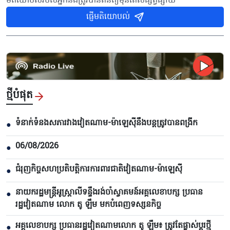
មតិយោបល់របស់អ្នកនឹងត្រូវបានពិនិត្យមុនពេលផ្សព្វផ្សាយ
ផ្ញើមតិយោបល់
ថ្មីបំផុត
ទំនាក់ទំនងសភារវាងវៀតណាម-ម៉ាឡេស៊ីនឹងបន្តត្រូវបានពង្រីក
●
06/08/2026
●
ជំរុញកិច្ចសហប្រតិបត្តិការការពារជាតិវៀតណាម-ម៉ាឡេស៊ី
●
នាយករដ្ឋមន្ត្រីអូស្ត្រាលីទន្ទឹងរង់ចាំស្វាគមន៍អគ្គលេខាបក្ស ប្រធាន
●
រដ្ឋវៀតណាម លោក តូ ឡឹម មកបំពេញទស្សនកិច្ច
អគ្គលេខាបក្ស ប្រធានរដ្ឋវៀតណាមលោក តូ ឡឹម៖ ត្រូវតែផ្លាស់ប្ដូរថ្មី
●