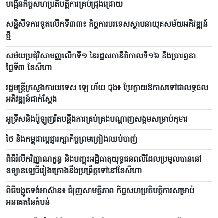
បង្កើនកិច្ចសហប្រតិបត្តិការគ្រប់ជ្រុងជ្រោយ
សន្និសីទការទូតលើកទី៣៣៖ កិច្ចការបរទេសស្ថាបនាយុគសម័យអភិវឌ្ឍន៍
ថ្មី
សម័យប្រជុំវិសាមញ្ញលើកទី១ នៃរដ្ឋសភានីតិកាលទី១៦ នឹងប្រារព្ធនា
ថ្ងៃទី៣ ខែសីហា
រដ្ឋមន្ត្រីក្រសួងការបរទេស ឡេ ហ័យ ជុង៖ ប្រែក្លាយឱកាសទៅជាលទ្ធផល
អភិវឌ្ឍន៍ជាក់ស្តែង
អូទ្រីសនិងប៉ូឡូញរឹតបន្តឹងការគ្រប់គ្រងបណ្តាញសង្គមសម្រាប់កុមារ
ថៃ និងកម្ពុជាប្តេជ្ញារក្សាកិច្ចព្រមព្រៀងឈប់បាញ់
ពិធីរំលឹកវិញ្ញាណក្ខន្ធ និងបញ្ចុះអដ្ឋិធាតុយុទ្ធជនពលីដែលប្រមូលបាននៅ
ឧទ្យានឡេធីរៀងគ្រោងនឹងប្រព្រឹត្តទៅនៅខែសីហា
ពិធីបង្ហូតទង់អាស៊ាន៖ ជំរុញសាមគ្គីភាព កិច្ចសហប្រតិបត្តិការសម្រាប់
អនាគតនៃតំបន់