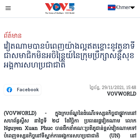
Nhảy đến nội dung
Khmer
Menu trang chủ tiếng Khmer
menu phụ tiếng Khmer
ព័ត៍មាន
វៀតណាមបានបំពេញយ៉ាងល្អឥតខ្ចោះនូវតួនាទី
ជាសមាជិកមិនអចិន្ត្រៃយ៍នៃក្រុមប្រឹក្សាសន្តិសុខ
អង្គការសហប្រជាជាតិ
ថ្ងៃច័ន្ទ, 29/11/2021, 15:48
Facebook
VOVWORLD
(VOVWORLD) - ក្នុងក្របខ័ណ្ឌនៃដំណើរទស្សនកិច្ចជាផ្លូវការនៅ
សហព័ន្ធស្វីស នាថ្ងៃទី ២៨ ខែវិច្ឆិកា ប្រធានរដ្ឋវៀតណាម លោក
Nguyen Xuan Phuc បានដឹកនាំគណៈប្រតិភូជាន់ខ្ពស់វៀតណាមទៅ
បំពេញទស្សនកិច្ចនៅទីស្នាក់ការអង្គការសហប្រជាជាតិ (UN) នៅ