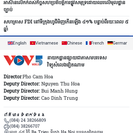
អាស៊ានលើកកំពស់កិច្ចសហប្រតិបត្តិការផ្លូវសមុទ្រដោយឈរលើមុលដ្ឋាន
ច្បាប់
សហគ្រាស FDI នៅទីក្រុងហូជីមិញកើនឡើង ៤១% បន្ទាប់ពីរយៈពេល ៥
ឆ្នាំ
English
Vietnamese
Chinese
French
German
នាយកដ្ឋានផ្សាយជាភាសារបរទេស
វិទ្យុសំលេងវៀតណាម
Director
:Pho Cam Hoa
Deputy Director:
Nguyen Thu Hoa
Deputy Director:
Bui Manh Hung
Deputy Director:
Cao Dinh Trung
ព័ត៌មានទំនាក់ទំនង
(084) 24 38266809
(084) 38266707
លេខ ៤៥ វិថី Ba Trieu ទីក្រុង Ha Noi ប្រទេសវៀតណាម