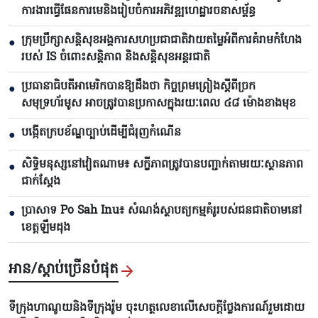
ការងារធ្វើផែនការមេនិងរៀបចំការអភិវឌ្ឍហេដ្ឋារចនាសម្ព័ន្ធ
ក្រុមប្រឹក្សាសន្តិសុខអង្គការសហប្រជាជាតិវាយតម្លៃអំពីការគំរាមកំហែង
●
របស់ IS ចំពោះសន្តិភាព និងសន្តិសុខអន្តរជាតិ
ប្រធានាធិបតីអាមេរិកបាន​ឱ្យដឹងថា កិច្ចព្រមព្រៀងស្តីពីច្រក
●
សមុទ្រហ័រមូស អាចត្រូវបានប្រកាសក្នុងរយៈពេល ៤៨ ម៉ោងខាងមុខ
បង្កើតក្របខ័ណ្ឌច្បាប់ដើម្បីជំរុញកំណើន
●
សិទ្ធិមនុស្សនៅវៀតណាម៖ សក្ខីភាពត្រូវបានបញ្ជាក់តាមរយៈស្ថានភាព
●
ជាក់ស្តែង
ប្រាសាទ Po Sah Inu៖ សំណង់ស្ថាបត្យកម្មគំរូរបស់ជនជាតិចាមនៅ
●
ខេត្តឡឹមដុង
អាន/ស្តាប់ច្រើនបំផុត
ទីក្រុងហាណូយនិងទីក្រុងរ៉ូម ចុះហត្ថលេខាលើសេចក្តីថ្លែងការណ៍រួមដោយ