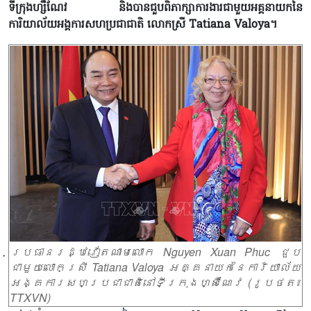
ទីក្រុងហ្សឺណែវ និងបានជួបពិភាក្សាការងារជាមួយអគ្គនាយកនៃ
ការិយាល័យអង្គការសហប្រជាជាតិ លោកស្រី Tatiana Valoya។
ប្រធានរដ្ឋវៀតណាមលោក Nguyen Xuan Phuc ជួប
ជាមួយលោកស្រី Tatiana Valoya អគ្គនាយកនៃការិយាល័យ
អង្គការសហប្រជាជាតិនៅទីក្រុងហ្សឺណែវ (រូបថត៖
TTXVN)