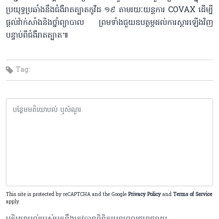
ប្រយុទ្ធប្រឆាំងនឹងជំងឺរាតត្បាតកូវីដ ១៩ តាមរយៈយន្តការ COVAX ដើម្បី
ផ្តល់វ៉ាក់សាំងនិងថ្នាំព្យាបាល ព្រមទាំងជួយឧបត្ថម្ភដល់ការស្តារឡើងវិញ
បន្ទាប់ពីជំងឺរាតត្បាត៕
Tag:
This site is protected by reCAPTCHA and the Google
Privacy Policy
and
Terms of Service
apply.