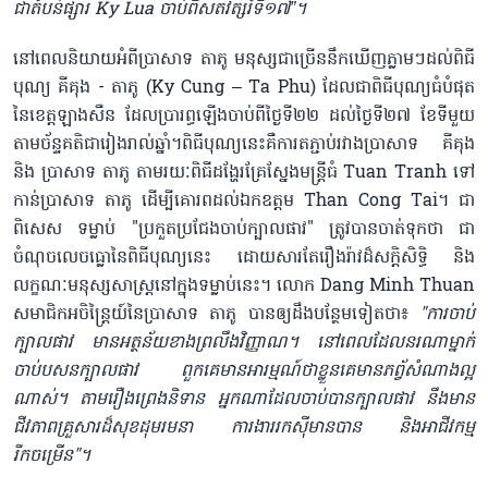
ជាតំបន់ផ្សារ Ky Lua ចាប់ពីសតវត្សរ៍ទី១៧”។
នៅពេលនិយាយអំពីប្រាសាទ តាភូ មនុស្សជាច្រើននឹកឃើញភ្លាមៗដល់ពិធី
បុណ្យ គីគុង​ - តាភូ (Ky Cung – Ta Phu) ដែលជាពិធីបុណ្យធំបំផុត
នៃខេត្តឡាងសឺន ដែលប្រារព្ធឡើងចាប់ពីថ្ងៃទី២២ ដល់ថ្ងៃទី២៧ ខែទីមួយ
តាមច័ន្ទគតិជារៀងរាល់ឆ្នាំ។ពិធីបុណ្យនេះគឺការតភ្ជាប់រវាងប្រាសាទ គីគុង
និង ប្រាសាទ តាភូ តាមរយៈពិធីដង្ហែរគ្រែស្នែងមន្ត្រីធំ Tuan Tranh ទៅ
កាន់ប្រាសាទ តាភូ ដើម្បីគោរពដល់ឯកឧត្តម Than Cong Tai។ ជា
ពិសេស ទម្លាប់ "ប្រកួតប្រជែងចាប់ក្បាលផាវ" ត្រូវបានចាត់ទុកថា ជា
ចំណុចលេចធ្លោនៃពិធីបុណ្យនេះ ដោយសារតែរឿងរ៉ាវដ៏សក្តិសិទ្ធិ និង
លក្ខណៈ​មនុស្សសាស្ត្រនៅក្នុងទម្លាប់នេះ។ លោក Dang Minh Thuan
សមាជិកអចិន្ត្រៃយ៍នៃប្រាសាទ តាភូ បានឲ្យដឹងបន្ថែមទៀតថា៖
"ការចាប់
ក្បាលផាវ មានអត្ថន័យខាងព្រលឹងវិញ្ញាណ។ នៅពេលដែលនរណាម្នាក់
ចាប់បសន​ក្បាលផាវ ពួកគេមានអារម្មណ៍ថាខ្លួនគេ​មានភព្វ័សំណាងល្អ
ណាស់។ តាមរឿងព្រេងនិទាន អ្នកណាដែលចាប់បានក្បាលផាវ នឹងមាន
ជីវភាពគ្រួសារដ៏សុខដុមរមនា ការងាររកស៊ីមានបាន និងអាជីវកម្ម
រីកចម្រើន"។