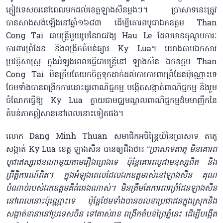
ភ្ញៀវទេសចរនៅពេលមកដល់ខេត្តឡាងសឺនម្ដងៗ។ ប្រាសាទនេះត្រូវ
បានសាងសង់ឡើងនៅឆ្នាំ១៦៨៣ ដើម្បីគោរពបូជាឯកឧត្តម Than
Cong Tai ជាមន្ត្រីមួយរូបនៃរាជវង្ស Hau Le ដែលមានគុណូបការៈ
ការពារព្រំដែន និងពង្រីកតំបន់ផ្សារ​ Ky Lua។ យោងតាមឯកសារ
ប្រវត្តិសាស្ត្រ ក្នុងអំឡុងពេលធ្វើជាមន្ត្រីនៅ ឡាងសឺន ឯកឧត្តម Than
Cong Tai មិនត្រឹមតែយកចិត្តទុកដាក់ដល់ការការពារព្រំដែនប៉ុណ្ណោះទេ
ថែមទាំងបានពង្រីកការដោះដូរពាណិជ្ជកម្ម បង្កើតសង្កាត់ពាណិជ្ជកម្ម និងរួម
ចំណែកធ្វើឱ្យ Ky Lua ក្លាយជាមជ្ឈមណ្ឌលពាណិជ្ជកម្មដ៏មមាញឹកនៃ
តំបន់ភាគឦសាននៅពេលនោះទៀតផង។
លោក Dang Minh Thuan សមាជិកអចិន្ត្រៃយ៍នៃប្រាសាទ តាភូ
សង្កាត់ Ky Lua ខេត្ត ឡាងសឺន បានឲ្យដឹងថា៖
“ប្រាសាទតាភូ មិនគោរព
បូជាឥស្សរជនណាមួយតាមរឿងព្រេងទេ ប៉ុន្តែគោរពបូជាមនុស្សពិត និង
ព្រឹត្តិការណ៍ពិត។ ក្នុងអំឡុងពេលដែលឯកឧត្តមរស់នៅឡាងសឺន គុណ
បំណាច់របស់ឯកឧត្តមគឺធំធេងណាស់។ មិនត្រឹមតែការពារព្រំដែនឡាងសឺន
នៅពេលនោះប៉ុណ្ណោះទេ ប៉ុន្តែថែមទាំងបានចលនាប្រជាជនក្នុងស្រុកនិង
សង្កាត់នានានៅប្រទេសចិន ទៅគាស់រាន ពង្រីកតំបន់ព្រៃភ្នំនេះ ដើម្បីបង្កើត