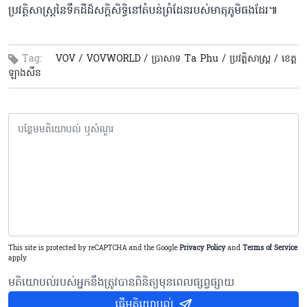
ប្រវត្តិសាស្ត្រនៃទឹកដីដ៏សក្តិសិទ្ធិនៅតំបន់ព្រំដែនរបស់មាតុភូមិផងដែរ៕
Tag:
VOV /
VOVWORLD /
ប្រាសាទ Ta Phu /
ប្រវត្តិសាស្ត្រ​ /
ខេត្ត​
ឡាងសឺន
This site is protected by reCAPTCHA and the Google
Privacy Policy
and
Terms of Service
apply.
មតិយោបល់របស់អ្នកនឹងត្រូវបានពិនិត្យមុនពេលផ្សព្វផ្សាយ
ផ្ញើមតិយោបល់