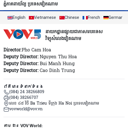
ភ្នំភាគពាយ័ព្យ ប្រទេសវៀតណាម
English
Vietnamese
Chinese
French
German
នាយកដ្ឋានផ្សាយជាភាសារបរទេស
វិទ្យុសំលេងវៀតណាម
Director
:Pho Cam Hoa
Deputy Director:
Nguyen Thu Hoa
Deputy Director:
Bui Manh Hung
Deputy Director:
Cao Dinh Trung
ព័ត៌មានទំនាក់ទំនង
(084) 24 38266809
(084) 38266707
លេខ ៤៥ វិថី Ba Trieu ទីក្រុង Ha Noi ប្រទេសវៀតណាម
vovworld@vov.vn
Mạng xã hội
តាមដាន VOV World: