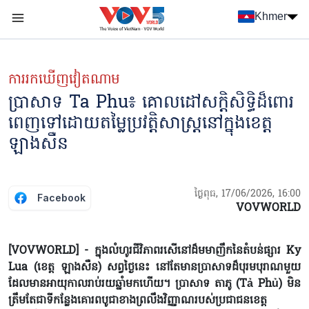
Nhảy đến nội dung
Khmer
Menu trang chủ tiếng Khmer
menu phụ tiếng Khmer
ការរកឃើញវៀតណាម
ប្រាសាទ Ta Phu៖ គោលដៅសក្តិសិទ្ធិដ៏ពោរ
ពេញទៅដោយតម្លៃប្រវត្តិសាស្ត្រនៅក្នុងខេត្ត​
ឡាងសឺន
ថ្ងៃពុធ, 17/06/2026, 16:00
Facebook
VOVWORLD
[VOVWORLD] - ក្នុងលំហូរជីវិភាពរសើនៅដ៏មមាញឹកនៃតំបន់ផ្សារ Ky
Lua (ខេត្ត ឡាងសឺន) សព្វថ្ងៃនេះ នៅតែមានប្រាសាទដ៏បុរមបុរាណមួយ
ដែលមានអាយុកាលរាប់រយឆ្នាំមកហើយ។ ប្រាសាទ តាភូ​ (Tả Phủ) មិន
ត្រឹមតែជាទីកន្លែងគោរពបូជាខាងព្រលឹងវិញ្ញាណរបស់ប្រជាជនខេត្ត