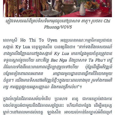
ភ្ញៀវទេសចរណ៍​ពី​គ្រប់ទិសទីមក​អុជធូបនៅប្រាសាទ តាភូ។ រូបថត៖ Chi
Phuong/VOV5
លោកស្រី Ho Thi To Uyen អនុប្រធានគណៈកម្មាធិការប្រជាជន
សង្កាត់ Ky Lua ខេត្តឡាងសឺន បានឲ្យដឹងថា៖
“ទាក់ទងនឹងទេសចរណ៍
ខាងព្រលឹងវិញ្ញាណនៅក្នុងសង្កាត់ Ky Lua មានកន្លែងមួយចំនួនត្រូវបាន
ទទួលស្គាល់រួចហើយ នោះគឺវត្ត Bac Nga និងប្រាសាទ Ta Phu។ កេរ្តិ៍
ដំណែលទាំងពីរនេះមានភាពល្បីល្បាញរួចទៅហើយ ប៉ុន្តែដើម្បីអភិវឌ្ឍន៍
បន្ថែមទៀតនាពេលអនាគត អាជ្ញាធរមូលដ្ឋានបានធ្វើការវិនិយោគមួយ
ចំនួន។ យើងមានទិសដៅអភិវឌ្ឍន៍ថ្មីៗក្នុងរយៈពេលខាងមុខ រួមទាំងការអភិ
រក្ស ការផ្សព្វផ្សាយអត្តសញ្ញាណ និងការពង្រីកលំហ”។
ក្នុងលំហូរនៃជីវភាពសម័យទំនើប ប្រាសាទ តាភូ ជាការតភ្ជាប់រវាងការ
ចងចាំវប្បធម៌ជាមួយនឹងជីវភាពសព្វថ្ងៃនេះ ហើយក៏ជាកន្លែង ដើម្បីមនុស្ស
ម្នាក់ៗនៅពេលមកដល់ខេត្ត ឡាងសឺន អាចយល់កាន់តែច្បាស់អំពីជម្រៅ