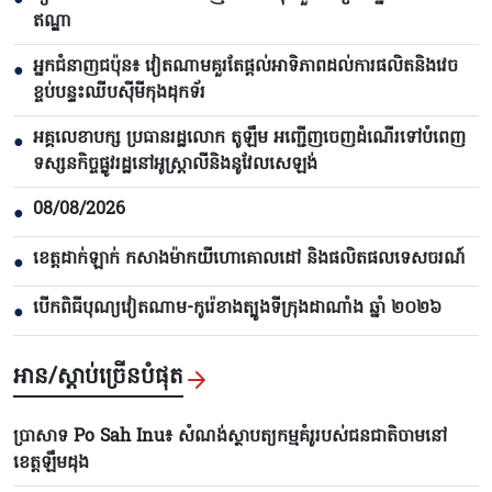
●
ឥណ្ឌា
អ្នកជំនាញជប៉ុន៖ វៀតណាមគួរតែផ្តល់អាទិភាពដល់ការផលិតនិងវេច
●
ខ្ចប់បន្ទះឈីបស៊ីមីកុងដុកទ័រ
អគ្គលេខាបក្ស ប្រធានរដ្ឋលោក តូឡឹម អញ្ជើញចេញដំណើរទៅបំពេញ
●
ទស្សនកិច្ចផ្លូវរដ្ឋនៅអូស្ត្រាលីនិងនូវែលសេឡង់
08/08/2026
●
ខេត្តដាក់ឡាក់ កសាងម៉ាកយីហោគោលដៅ និងផលិតផលទេសចរណ៍
●
បើកពិធីបុណ្យវៀតណាម-កូរ៉េខាងត្បូងទីក្រុងដាណាំង ឆ្នាំ ២០២៦
●
អាន/ស្តាប់ច្រើនបំផុត
ប្រាសាទ Po Sah Inu៖ សំណង់ស្ថាបត្យកម្មគំរូរបស់ជនជាតិចាមនៅ
ខេត្តឡឹមដុង