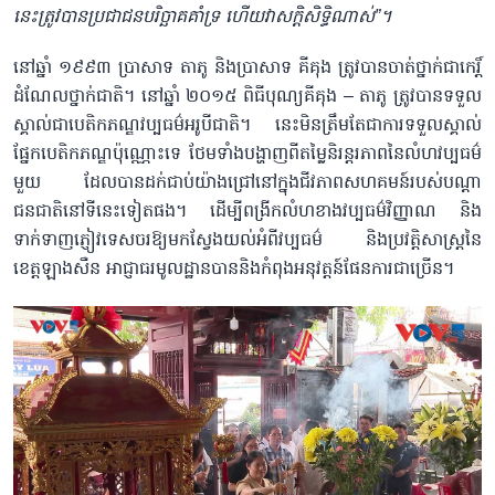
នេះត្រូវបានប្រជាជនបរិច្ឆាគគាំទ្រ ហើយវាសក្តិសិទ្ធិណាស់”។
នៅឆ្នាំ ១៩៩៣ ប្រាសាទ តាភូ និងប្រាសាទ គីគុង ត្រូវបានចាត់ថ្នាក់ជាកេរ្តិ៍
ដំណែលថ្នាក់ជាតិ។ នៅឆ្នាំ ២០១៥ ពិធីបុណ្យគីគុង – តាភូ ត្រូវបានទទួល
ស្គាល់ជាបេតិកភណ្ឌវប្បធម៌អរូបីជាតិ។ នេះមិនត្រឹមតែជាការទទួលស្គាល់
ផ្នែកបេតិកភណ្ឌប៉ុណ្ណោះទេ ថែមទាំងបង្ហាញពីតម្លៃនិរន្តរភាពនៃលំហវប្បធម៌
មួយ ដែលបានដក់ជាប់យ៉ាងជ្រៅនៅក្នុងជីវភាពសហគមន៍របស់បណ្ដា
ជនជាតិនៅទីនេះទៀតផង។ ដើម្បីពង្រីកលំហខាងវប្បធម៌វិញ្ញាណ និង
ទាក់ទាញភ្ញៀវទេសចរឱ្យមកស្វែងយល់អំពីវប្បធម៌ និងប្រវត្តិសាស្ត្រនៃ
ខេត្តឡាងសឺន អាជ្ញាធរមូលដ្ឋានបាននិងកំពុងអនុវត្តន៍ផែនការជាច្រើន។