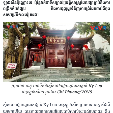
ឡាងសឺនប៉ុណ្ណោះទេ ប៉ុន្តែវាក៏ជាទីសម្គាល់ប្រវត្តិសាស្ត្រដែលផ្សាភ្ជាប់នឹងការ
ពង្រីកតំបន់ផ្សារ និងការជួញដូរទំនិញតាមព្រំដែនចាប់ពីចុង
សតវត្សរ៍ទី១៧ទៀតផង។
ប្រាសាទ តាភូ មានទីតាំង​ស្ថិតនៅមជ្ឈមណ្ឌលសង្កាត់ Ky Lua
ខេត្តឡាងសឺន។ រូបថត៖ Chi Phuong/VOV5
ស្ថិតនៅមជ្ឈមណ្ឌលសង្កាត់ Ky Lua ខេត្តឡាងសឺន ប្រាសាទ តាភូ តាំងពី
យូរមកហើយ បានក្លាយជាគោលដៅដែលធ្លាប់ស្គាល់សរបស់ប្រជាជន និង