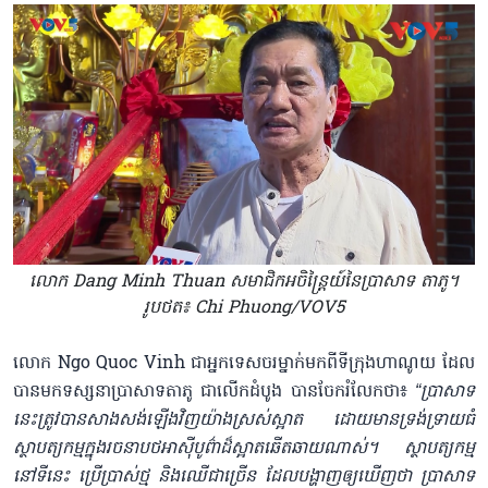
លោក Dang Minh Thuan សមាជិកអចិន្ត្រៃយ៍នៃប្រាសាទ តាភូ។
រូបថត៖ Chi Phuong/VOV5
លោក Ngo Quoc Vinh ជាអ្នកទេសចរម្នាក់មកពីទីក្រុងហាណូយ ដែល
បានមកទស្សនាប្រាសាទតាភូ ជាលើកដំបូង បានចែករំលែកថា៖
“ប្រាសាទ
នេះត្រូវបានសាងសង់ឡើងវិញយ៉ាងស្រស់ស្អាត ដោយមានទ្រង់ទ្រាយធំ
ស្ថាបត្យកម្មក្នុងរចនាបថអាស៊ីបូព៌ាដ៏ស្អាតឆើតឆាយណាស់។ ស្ថាបត្យកម្ម
នៅទីនេះ ប្រើប្រាស់ថ្ម និងឈើជាច្រើន ដែលបង្ហាញឲ្យឃើញថា ប្រាសាទ