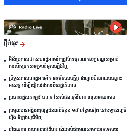
ថ្មីបំផុត
អ៊ីរ៉ង់ប្រកាសថា សហរដ្ឋអាមេរិកត្រូវតែទទួលយកលក្ខខណ្ឌសម្រាប់
●
ការបើកច្រកសមុទ្រហ័រមូសឡើងវិញ
ព្រឹទ្ធសភាសហរដ្ឋអាមេរិក អនុម័តសេចក្តីព្រាងច្បាប់ចំណាយបណ្តោះ
●
អាសន្ន ដើម្បីជៀសវាងការបិទរដ្ឋាភិបាល
ប្រធានរដ្ឋសភាឡាវ លោក សៃសំផន ភូមិវិហារ ទទួលមរណភាព
●
ប្រមូលបានអដ្ឋិធាតុយុទ្ធជនពលីចំនួន ១៨ បន្ថែមទៀត នៅឧទ្យានឡេធី
●
រៀង ទីក្រុងហូជីមិញ
វៀតណាម ជាគោលដៅដ៏ពេញនិយមបំផុតមួយសម្រាប់អ្នកទេសចរ