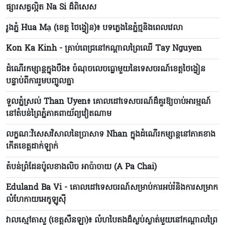
ផ្សារសត្វល្អិត Na Si ដ៏ពិសេស
រូងភ្នំ Hua Mạ (ខេត្ត ថៃង្វៀន)៖ បទភ្លេងនៃភ្នំថ្មនិងពេលវេលា
Kon Ka Kinh - គ្រាប់ពេជ្រនៅកណ្ដាលព្រៃឈើ Tay Nguyen
ដំណើរកម្សាន្តក្នុងបឹង៖ ចំណុចលេចធ្លោមួយនៃទេសចរណ៍ខេត្តថៃង្វៀន
បន្ទាប់ពីការរួមបញ្ចូលគ្នា
ទួលភ្នំស្រល់ Than Uyen៖ គោលដៅទេសចរណ៍ដ៏គួរឱ្យចាប់អារម្មណ៍
នៅតំបន់ព្រៃភ្នំភាគពាយ័ព្យវៀតណាម
លក្ខណៈវិសេសវិសាលនៃប្រាសាទ Nhan ក្នុងដំណើរកម្សាន្តនៅភាគខាង
កើតខេត្តដាក់ឡាក់
តំបន់ព្រំដែនប៉ូលខាងលិច អាប៉ាចាយ (A Pa Chai)
Eduland Ba Vi - គោលដៅទេសចរណ៍សម្រាប់ការអប់រំនិងការសម្រាក
លំហែកាយអេកូឡូស៊ី
វាលស្មៅតាសួ (ខេត្តសឺនឡា)៖ លំហបៃតងដ៏ស្ងប់ស្ងាត់មួយនៅកណ្តាលព្រៃ