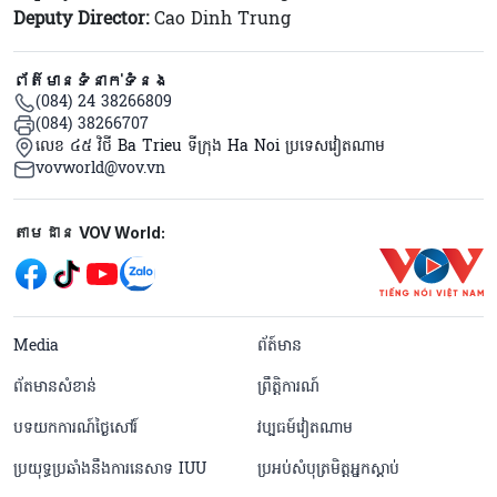
Deputy Director:
Cao Dinh Trung
ព័ត៌មានទំនាក់ទំនង
(084) 24 38266809
(084) 38266707
លេខ ៤៥ វិថី Ba Trieu ទីក្រុង Ha Noi ប្រទេសវៀតណាម
vovworld@vov.vn
Mạng xã hội
តាមដាន VOV World:
menu footer tiếng Khmer
Media
ព័ត៍មាន
ព័តមានសំខាន់
ព្រឹត្តិការណ៍
បទយកការណ៍ថ្ងៃសៅរ៍
វប្បធម៍វៀតណាម
ប្រយុទ្ធប្រឆាំងនឹងការនេសាទ IUU
ប្រអប់សំបុត្រមិត្តអ្នកស្តាប់