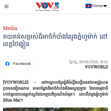
Nhảy đến nội dung
Khmer
Menu trang chủ tiếng Khmer
menu phụ tiếng Khmer
Media
គយគន់សម្រស់ដ៏អាថ៌កំបាំងនៃរូងភ្នំហួម៉ាក់ នៅ
ខេត្តថៃង្វៀន
ថ្ងៃច័ន្ទ, 29/06/2026, 18:32
Facebook
VOVWORLD
[VOVWORLD] - នៅកណ្ដាលព្រៃភ្នំដ៏ធំល្វឹងល្វើយនៅភាគឦសាន
ប្រទេសវៀតណាម មានកន្លែងដ៏អាថ៌កំបាំងនិងអស្ចារ្យមួយ ដែលធម្មជាតិ
ហាក់ដូចជាបានឆ្លាក់ស្នាដៃឯកមួយដ៏ប្រណិតបំផុត។ នោះគឺជារូងភ្នំហួម៉ាក់
(Hua Ma)។