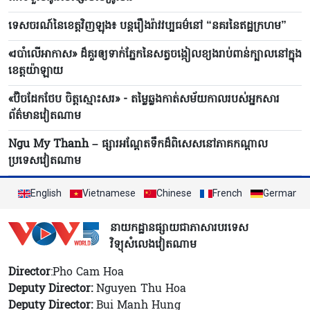
ទេសចរណ៍នៃខេត្តវិញឡុង៖ បន្តរឿងរ៉ាវវប្បធម៌នៅ “នគរនៃឥដ្ឋក្រហម”
«របាំ​លើអាកាស» ដ៏​គួរ​ឲ្យ​ទាក់​ភ្នែក​​នៃ​សត្វចង្កៀលខ្យង​រាប់ពាន់​ក្បាល​នៅ​ក្នុង​
ខេត្ត​យ៉ាឡាយ
«ប៊ិចដែកថែប ចិត្តស្មោះសរ» - តម្លៃឆ្លងកាត់សម័យកាលរបស់អ្នកសារ
ព័ត៌មានវៀតណាម
Ngu My Thanh – ផ្សារអណ្តែតទឹកដ៏ពិសេសនៅភាគកណ្តាល
ប្រទេសវៀតណាម
English
Vietnamese
Chinese
French
German
នាយកដ្ឋានផ្សាយជាភាសារបរទេស
វិទ្យុសំលេងវៀតណាម
Director
:Pho Cam Hoa
Deputy Director:
Nguyen Thu Hoa
Deputy Director:
Bui Manh Hung