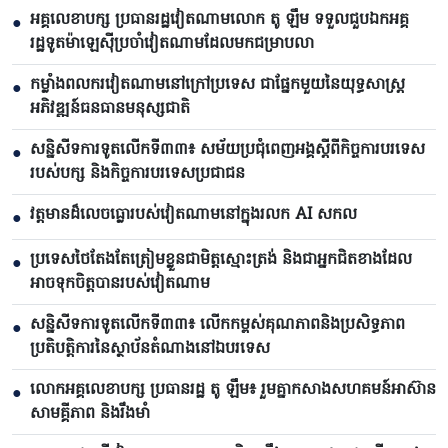
អគ្គលេខាបក្ស ប្រធានរដ្ឋវៀតណាមលោក តូ ឡឹម ទទួលជួបឯកអគ្គ
●
រដ្ឋទូតម៉ាឡេស៊ីប្រចាំវៀតណាមដែលមកជម្រាបលា
កម្លាំងពលករ​វៀតណាមនៅក្រៅប្រទេស ជាផ្នែកមួយនៃយុទ្ធសាស្ត្រ
●
អភិវឌ្ឍន៍ធនធានមនុស្សជាតិ
សន្និសីទការទូតលើកទី៣៣៖ សម័យប្រជុំពេញអង្គស្តីពីកិច្ច​ការបរទេស
●
របស់​បក្ស និងកិច្ច​ការបរទេសប្រជាជន
វត្តមានដ៏លេចធ្លោរបស់វៀតណាមនៅក្នុងរលក AI សកល
●
ប្រទេសថៃតែងតែត្រៀមខ្លួនជាមិត្តស្មោះត្រង់ និងជាអ្នកជិតខាងដែល
●
អាចទុកចិត្តបានរបស់វៀតណាម
សន្និសីទការទូតលើកទី៣៣៖ លើក​កម្ពស់គុណភាពនិងប្រសិទ្ធភាព
●
ប្រតិបត្តិការ​នៃស្ថាប័ន​​តំណាងនៅឯ​បរទេស​
លោក​អគ្គលេខាបក្ស ប្រធានរដ្ឋ តូ ឡឹម៖ រួមគ្នាកសាងសហគមន៍អាស៊ាន
●
សាមគ្គីភាព និងរឹងមាំ