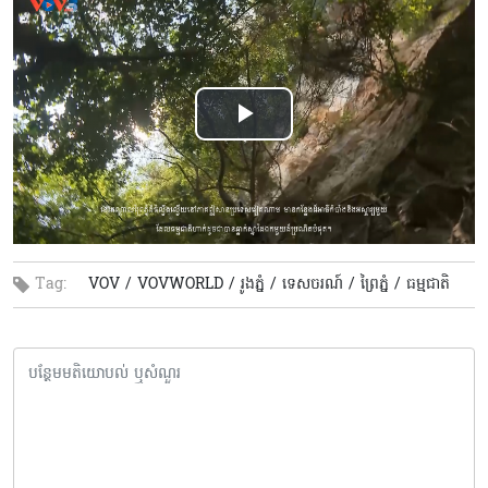
Play
Video
Tag:
VOV /
VOVWORLD /
រូងភ្នំ /
ទេសចរណ៍ /
ព្រៃភ្នំ /
ធម្មជាតិ