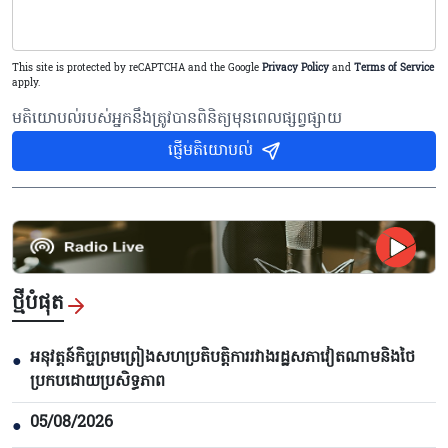
This site is protected by reCAPTCHA and the Google
Privacy Policy
and
Terms of Service
apply.
មតិយោបល់របស់អ្នកនឹងត្រូវបានពិនិត្យមុនពេលផ្សព្វផ្សាយ
ផ្ញើមតិយោបល់
ថ្មីបំផុត
អនុវត្តន៍កិច្ចព្រមព្រៀងសហប្រតិបត្តិការរវាងរដ្ឋសភាវៀតណាមនិងថៃ
●
ប្រកបដោយប្រសិទ្ធភាព
05/08/2026
●