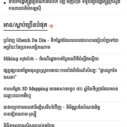
នាយករដ្ឋមន្ត្រីវៀតណាមលោក ឡេ មិញហ៊ឹង ទទួលជួបរដ្ឋមន្ត្រីក្រសួង
●
ការពារជាតិម៉ាឡេស៊ី
អាន/ស្តាប់ច្រើនបំផុត
ច្រាំងថ្ម Ghenh Da Dia - ទីកន្លែងដែលពេលវេលាបានរៀបចំថ្មទៅជា
អច្ឆរិយៈនៃប្រទេសវៀតណាម
Hiking លុងប៉ាង – ដំណើរ​ឆ្លងកាត់ព្រៃឈើដ៏​ធំល្វឹងល្វើយ
ផ្សព្វផ្សាយតម្លៃមនុស្សាស្ត្រតាមរយៈការតាំងពិព័រណ៍សិល្បៈ "ផ្កាឈូកខែ
ឧសភា"
ការសម្តែង 3D Mapping អបអរសាទរខួប ៥០ ឆ្នាំនៃទីក្រុងដែលមាន​
ឈ្មោះលោកអ៊ំហូ
រោងចក្រថាមពលវារីអគ្គិសនីហ័រប៊ិញ - និមិត្តរូបនៃចំណង​មិត្ត
ភាពវៀតណាម-រុស្ស៊ី
ពិធីទទួលកូន​សិស្សរបស់គ្រូថែន