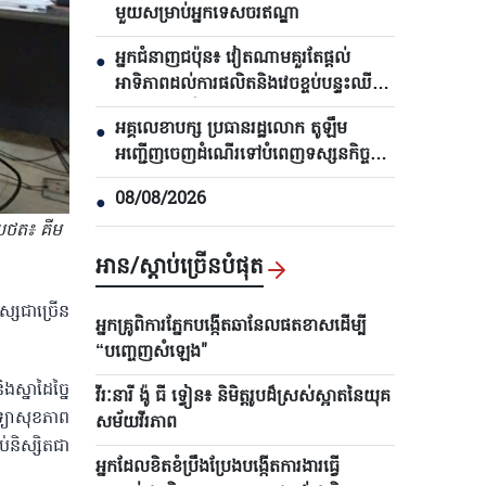
មួយសម្រាប់អ្នកទេសចរឥណ្ឌា
អ្នកជំនាញជប៉ុន៖ វៀតណាមគួរតែផ្តល់
●
អាទិភាពដល់ការផលិតនិងវេចខ្ចប់បន្ទះឈីប
ស៊ីមីកុងដុកទ័រ
អគ្គលេខាបក្ស ប្រធានរដ្ឋលោក តូឡឹម
●
អញ្ជើញចេញដំណើរទៅបំពេញទស្សនកិច្ចផ្លូវ
រដ្ឋនៅអូស្ត្រាលីនិងនូវែលសេឡង់
08/08/2026
●
ូបថត៖ គីម
អាន/ស្តាប់ច្រើនបំផុត
ស្សជាច្រើន
អ្នកគ្រូពិការភ្នែកបង្កើតឆានែលផតខាសដើម្បី
“បញ្ចេញសំឡេង"
ស្នាដៃច្នៃ
វីរៈនារី ង៉ូ ធី ទ្វៀន៖ និមិត្តរូបដ៏ស្រស់ស្អាតនៃយុគ
ទ្យាសុខភាព
សម័យវីរភាព
និស្សិតជា
អ្នកដែលខិតខំប្រឹងប្រែងបង្កើតការងារធ្វើ