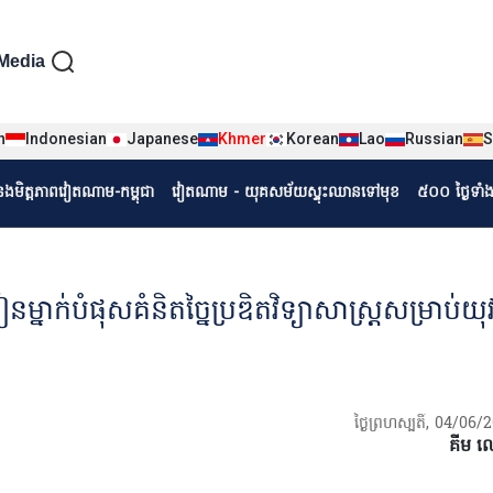
iện tiếng Khmer
Media
n
Indonesian
Japanese
Khmer
Korean
Lao
Russian
S
r
ំនងមិត្តភាពវៀតណាម-កម្ពុជា
វៀតណាម - យុគសម័យស្ទុះឈានទៅមុខ
៥០០ ថ្ងៃទាំ
្នាក់បំផុសគំនិតច្នៃប្រឌិតវិទ្យាសាស្ត្រសម្រាប់យ
ថ្ងៃព្រហស្បតិ៍, 04/06
គីម 