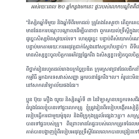
អស់រយៈពេល ២០ ឆ្នាំកន្លងមកនេះ ផ្ទះរបស់លោកបណ្ឌិតគឺជា
“និស្សិតឆ្នាំទីមួយ និងឆ្នាំទីពីរមកដល់ គ្រូតែងតែសួរថា តើព
មានផែនការបណ្តុះបណ្តាលដើម្បីធានាថា ពួកគេយល់ទ្រឹស្តីក្នុងរយៈព
ដូច្នេះសិស្សមិនសូវយល់ទេ។ ហេតុដូច្នេះ បន្ទាប់ពីសំយោគចំណ
បន្ទាប់មកតាមរយៈការអនុវត្តជាក់ស្តែងនៅសប្តាហ៍បន្ទាប់។ ពីទីនោ
មានសិស្សខ្លះចូលចិត្តការអភិវឌ្ឍផ្នែករឹង ឯសិស្សខ្លះទៀតចូលចិត្ត
ពីថ្នាក់រៀនរហូតដល់រោងចក្រច្នៃប្រឌិត ក្រុមស្រាវជ្រាវដែលដឹ
កម្មវិធី អ្នកឯកទេសវាស់សញ្ញា អ្នករចនាផ្នែករឹង។ល។ គំរូនេះមិន
នៅសាកលវិទ្យាល័យផងដែរ។
ប្អូន ប៊ុយ ភឿង យូយ និស្សិតឆ្នាំទី ៣ នៃវិទ្យាស្ថានបច្ចេ
ដំបូងដែលខ្ញុំបានទៅផ្ទះលោកគ្រូ ខ្ញុំត្រូវរៀនពីរបៀបបង្កើតសៀ
របៀបធ្វើការជាមួយម៉ូឌុល និងមីក្រូកុងត្រូល័រផ្សេងៗគ្នា។ សាស្ត្រាច
បានទៅផ្ទះរបស់គ្រូ។ ពីព្រោះមានតែផ្ទះរបស់លោកគ្រូទេដែលមាន
គាត់បានបង្ហាញខ្ញុំពីរបៀបអនុវត្តទ្រឹស្តីដែលលោកបានបង្រៀន