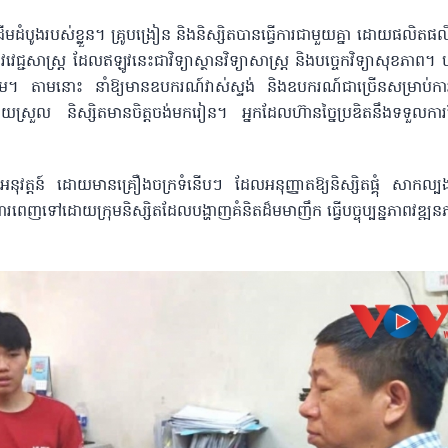
មដំបូងរបស់ខ្លួន។ គ្រូបង្រៀន និងនិស្សិតបានធ្វើការជាមួយគ្នា ដោយផលិត
េជ្ជសាស្ត្រ ដែលឥឡូវនេះជាវិទ្យាស្ថានវិទ្យាសាស្ត្រ និងបច្ចេកវិទ្យាសុខភាព។ ប
ថែម។ តាមនោះ នាំឱ្យមានឧបករណ៍វាស់ស្ទង់ និងឧបករណ៍ជាច្រើនសម្រាប់ការច
ួល និស្សិតមានចិត្តចង់មករៀន។ អ្នកដែលហ៊ានច្នៃប្រឌិតនឹងទទួលការណែ
នុវត្តន៍ ដោយមានគ្រឿងចក្រទំនើបៗ ដែលអនុញ្ញាតឱ្យនិស្សិតផ្គុំ សាកល
លពោរពេញទៅដោយក្រុមនិស្សិតដែលបង្ហាញគំនិតដ៏មមាញឹក ធ្វើបច្ចុប្បន្នភាពវឌ្ឍ