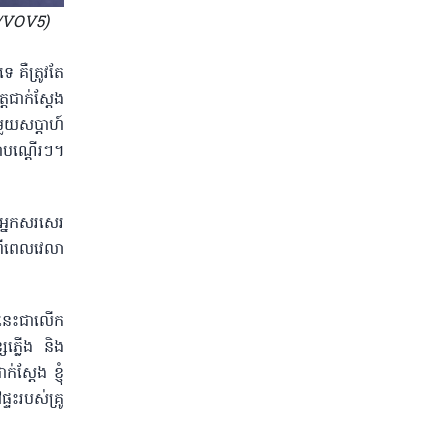
ៀវ/VOV5)
 គឺត្រូវតែ
្តជាក់ស្តែង
មួយសប្តាហ៍
ងជាបណ្តើរៗ។
 អ្នកសរសេរ
្ធពីពេលវេលា
 “នេះជាលើក
សែភ្លើង និង
់ស្តែង ខ្ញុំ
ទះរបស់គ្រូ