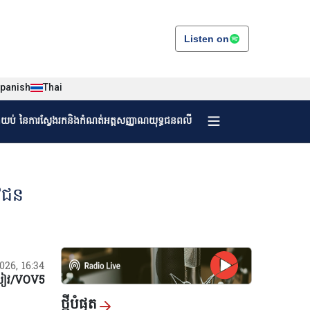
Listen on
panish
Thai
ងយប់ នៃការស្វែងរកនិងកំណត់អត្តសញ្ញាណយុទ្ធជនពលី
ុវជន
/2026, 16:34
លៀវ/VOV5
ថ្មីបំផុត