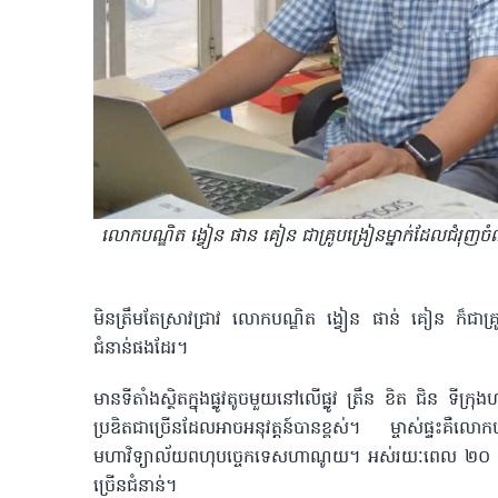
លោកបណ្ឌិត ង្វៀន ផាន គៀន ជាគ្រូបង្រៀនម្នាក់ដែលជំរុញចំណង់ច
មិនត្រឹមតែស្រាវជ្រាវ លោកបណ្ឌិត ង្វៀន ផាន់ គៀន ក៏ជាគ្រូប
ជំនាន់ផងដែរ។
មានទីតាំងស្ថិតក្នុងផ្លូវតូចមួយនៅលើផ្លូវ ត្រឹន ខិត​ ជិន ទ
ប្រឌិតជាច្រើនដែលអាចអនុវត្តន៍បានខ្ពស់។ ម្ចាស់ផ្ទះគឺលោក
មហាវិទ្យាល័យពហុបច្ចេកទេសហាណូយ។ អស់រយៈពេល ២០ ឆ្នាំកន
ច្រើនជំនាន់។