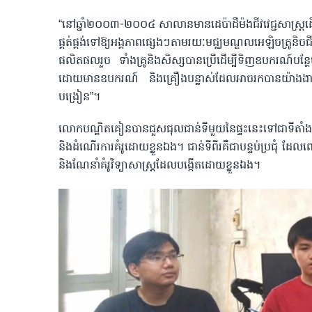
“នៅឆ្នាំ២០០៣-២០០៤ សាលានមានដេប៉ាដឺម៉ងជីវវេជ្ជសាស្ត្រដើ
ផ្គត់ផ្គង់ទៅឱ្យអង្គភាពផ្សេងៗតាមរយៈមជ្ឈមណ្ឌលអេឡិចត្រូនិចជីវវ
ផលិតផលរួច ទាំងគ្រូនិងសិស្សបានប្រើដើម្បីទិញឧបករណ៍បន្
ដោយមានឧបករណ៍ និងគ្រឿងបន្លាស់ដែលអាចរកបានយ៉ាងងាយស្រ
បង្រៀន”។
លោកបណ្ឌិតគៀនបានជួសជុលជាន់ទីមួយនៃផ្ទះនេះទៅជាទីតាំងអ
និងដំណើរការគំរូដោយខ្លួនឯង។ ជាន់ទីពីរគឺជាបន្ទប់ប្រជុំ ដែ
និងណែនាំគំរូវិទ្យាសាស្ត្រដែលបង្កើតដោយខ្លួនឯង។