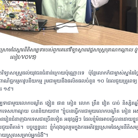
រោមដៃស្តារនីតិសម្បទារបស់ពួកគេនៅវិទ្យាស្ថានវេជ្ជសាស្ត្របុរាណកណ្តាល (រ
លៀវ/VOV5)
្យាសាស្ត្រដល់យុវជនជំនាន់ក្រោយប៉ុណ្ណោះទេ ប៉ុន្តែលោកក៏ជាម្ចាស់ស្នាដៃច្ន
វើពាណិជ្ជកម្មភាវូបនីយកម្ម រួមជាមួយនឹងផលិតផលចំនួន ១០ ដែលជួយគ្រូពេទ្យ ន
ូវីដ ១៩។
នីតិសម្បទាជាមួយលោកបណ្ឌិត ង្វៀន ផាន គៀន លោក ត្រឹន វៀត បាច់ និស្សិតឆ្
បច្ចេកទេសហាណូយ បាននិយាយថា៖ “ខ្ញុំបានធ្វើការជាមួយលោកបណ្ឌិត គៀន 
ំបានរៀនជំនាញឯកទេសជាច្រើនទៀត អនុវត្តអ្វីៗ ដែលខ្ញុំមិនអាចធ្វើបានដោយខ្ល
ពីគាត់។ បច្ចុប្បន្ននេះ ខ្ញុំកំពុងចូលរួមក្នុងការអភិវឌ្ឍស្រោមដៃស្តារនីតិ
យស្រួលសម្រាប់អ្នកជំងឺ”។