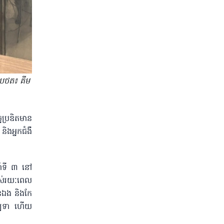
ូបថត៖ គីម
ៃប្រឌិតមាន
ិងអ្នកជំងឺ
នាំទី ៣ នៅ
អស់រយៈពេល
ួនឯង និងកែ
សម្បទា ហើយ