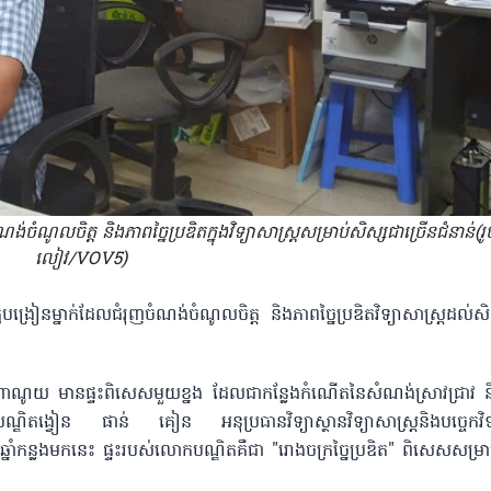
ំណូលចិត្ត និងភាពច្នៃប្រឌិតក្នុងវិទ្យាសាស្ត្រសម្រាប់សិស្សជាច្រើនជំនាន់(រ
លៀវ/VOV5)
ង្រៀនម្នាក់ដែលជំរុញចំណង់ចំណូលចិត្ត និងភាពច្នៃប្រឌិតវិទ្យាសាស្ត្រដល់សិ
ីក្រុងហាណូយ មានផ្ទះពិសេសមួយខ្នង ដែលជាកន្លែងកំណើតនៃសំណង់ស្រាវជ្រាវ និង
បណ្ឌិតង្វៀន ផាន់ គៀន អនុប្រធានវិទ្យាស្ថានវិទ្យាសាស្ត្រនិងបច្ចេកវិ
្លងមកនេះ ផ្ទះរបស់លោកបណ្ឌិតគឺជា "រោងចក្រច្នៃប្រឌិត" ពិសេសសម្រាប់