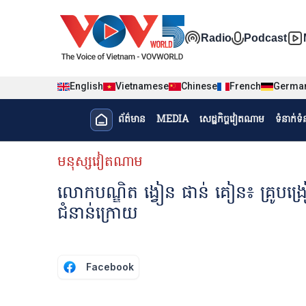
Nhảy đến nội dung
Đa phương t
Radio
Podcast
English
Vietnamese
Chinese
French
Germa
Menu trang chủ tiếng Khme
ព័ត៌មាន​
MEDIA
សេដ្ឋកិច្ចវៀតណាម
ទំនាក់ទ
menu phụ tiếng Khmer
មនុស្សវៀតណាម
លោកបណ្ឌិត ង្វៀន ផាន់ គៀន៖ គ្រូបង្រៀនម
ជំនាន់ក្រោយ
Facebook