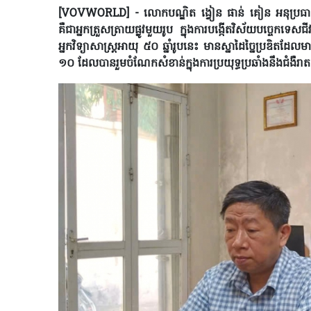
[VOVWORLD] - លោកបណ្ឌិត ង្វៀន ផាន់ គៀន អនុប្រធានវិទ្
គឺជាអ្នកត្រួសត្រាយផ្លូវមួយរូប ក្នុងការបង្កើតវិស័យបច្ច
អ្នកវិទ្យាសាស្ត្រអាយុ ៥០ ឆ្នាំរូបនេះ មានស្នាដៃច្នៃប្រឌិត
១០ ដែលបានរួមចំណែកសំខាន់ក្នុងការប្រយុទ្ធប្រឆាំងនឹងជំងឺរាត