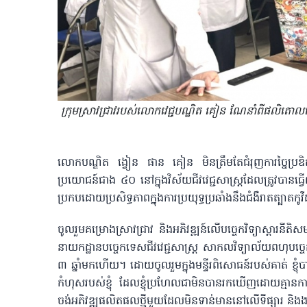
ក្រុមស្រាវជ្រាវរបស់លោកវេជ្ជបណ្ឌិត គៀន ណែនាំពីផលិតោលស្
លោកបណ្ឌិត ង្វៀន ផាន គៀន មិនត្រឹមតែជំរុញការច្នៃប្រឌិតវិទ
ប្រយោជន៍ជាង ៤០ នៅក្នុងវិស័យជីវវេជ្ជសាស្ត្រដែលត្រូវបានធ្
ប្រកបដោយប្រសិទ្ធភាពក្នុងការប្រយុទ្ធប្រឆាំងនឹងជំងឺរាតត្បាតក
ចូលរួមគម្រោងស្រាវជ្រាវ និងអភិវឌ្ឍន៍លើបច្ចេកវិទ្យាស្តារ
នាយកដ្ឋានបច្ចេកទេសជីវវេជ្ជសាស្ត្រ សាកលវិទ្យាល័យពហុ
៣ ឆ្នាំមកហើយ។ ដោយចូលរួមក្នុងមន្ទីរពិសោធន៍របស់គាត់ ខ្ញុ
កំហុសរបស់ខ្ញុំ ដែលខ្ញុំប្រហែលជាមិនបានរកឃើញដោយគ្មានការជួយ
ចង់អភិវឌ្ឍផលិតផលថ្មីមួយដែលមិនទាន់មាននៅលើទីផ្សារ និងងា