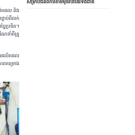
សម្រាប់ជនពិការតាមមុខរបរដេរទង់ជាតិ
ផលិតផល និង
ន្ទាប់ពីលក់
្នៃប្រឌិត។
នាំពីគ្រូ
្បងផលិតផល
នភាពគម្រោង