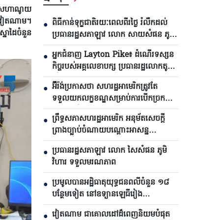
េកទេសហាណូយ
ទេសវៀតណាម។
ពិធីកាន់ទុក្ខជាតិរយៈពេលពីរថ្ងៃ រំលឹកដល់
●
ស្នាដៃចំនួន
ប្រធានរដ្ឋសភាឡាវ លោក សាយសំផន ភូមិ
វិហារ
អ្នកជំនាញ Layton Pike៖ ដំណើរទស្សន
●
កិច្ចរបស់អគ្គលេខាបក្ស ប្រធានរដ្ឋលោកតូ
ឡឹម បញ្ជាក់ពីកម្រិតជឿទុកចិត្តកាន់តែខ្ពស់
អ៊ីរ៉ង់ប្រកាសថា សហរដ្ឋអាមេរិកត្រូវតែ
●
ឡើងរវាងវៀតណាមនិងអូស្ត្រាលី
ទទួលយកលក្ខខណ្ឌសម្រាប់ការបើកច្រក
សមុទ្រហ័រមូសឡើងវិញ
ព្រឹទ្ធសភាសហរដ្ឋអាមេរិក អនុម័តសេចក្តី
●
ព្រាងច្បាប់ចំណាយបណ្តោះអាសន្ន
ដើម្បីជៀសវាងការបិទរដ្ឋាភិបាល
ប្រធានរដ្ឋសភាឡាវ លោក សៃសំផន ភូមិ
●
វិហារ ទទួលមរណភាព
ប្រមូលបានអដ្ឋិធាតុយុទ្ធជនពលីចំនួន ១៨
●
បន្ថែមទៀត នៅឧទ្យានឡេធីរៀង
ទីក្រុងហូជីមិញ
វៀតណាម ជាគោលដៅដ៏ពេញនិយមបំផុត
●