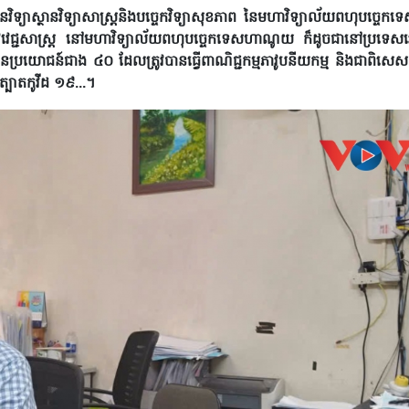
យាស្ថានវិទ្យាសាស្ត្រនិងបច្ចេកវិទ្យាសុខភាព នៃមហាវិទ្យាល័យពហុបច្ច
េកទេសជីវវេជ្ជសាស្ត្រ នៅមហាវិទ្យាល័យពហុបច្ចេកទេសហាណូយ ក៏ដូចជានៅប្រ
ដែលមានប្រយោជន៍ជាង ៤០ ដែលត្រូវបានធ្វើពាណិជ្ជកម្មភាវូបនីយកម្ម និងជាពិសេស
ត្បាតកូវីដ ១៩...។