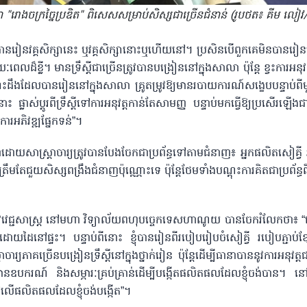
 "រោងចក្រច្នៃប្រឌិត" ពិសេសសម្រាប់សិស្សជាច្រើនជំនាន់ (រូបថត៖ គីម ល
ួកគេបានរៀនវគ្គសិក្សានេះ ឬវគ្គសិក្សានោះឬហើយនៅ។ ប្រសិនបើពួកគេមិនបានរៀនទេ
េលដ៏ខ្លី។ មានទ្រឹស្តីជាច្រើនត្រូវបានបង្រៀននៅក្នុងសាលា ប៉ុន្តែ ខ្វះការអនុវត
េះដឹងដែលបានរៀននៅក្នុងសាលា គ្រូតម្រូវឱ្យមានរបាយការណ៍សង្ខេបបន្ទាប់ពី
ះ ផ្លាស់ប្តូរពីទ្រឹស្តីទៅការអនុវត្តកាន់តែសាមញ្ញ បន្ទាប់មកធ្វើឱ្យប្រសើរឡើ
ការអភិវឌ្ឍផ្នែកទន់”។
កនាំដោយសាស្ត្រាចារ្យត្រូវបានបែងចែកជាប្រព័ន្ធទៅតាមជំនាញ៖ អ្នកផលិតសៀគ្វី
ត្រឹមតែជួយសិស្សពង្រឹងជំនាញប៉ុណ្ណោះទេ ប៉ុន្តែថែមទាំងបណ្តុះការគិតជាប្រព័ន
កទេសជីវវេជ្ជសាស្ត្រ នៅមហា វិទ្យាល័យពហុបច្ចេកទេសហាណូយ បានចែករំលែកថា៖
គ្វីដោយដៃនៅផ្ទះ។ បន្ទាប់ពីនោះ ខ្ញុំបានរៀនពីរបៀបរៀបចំសៀគ្វី របៀបភ្ជាប់ខ្
ារ្យភាគច្រើនបង្រៀនទ្រឹស្តីនៅក្នុងថ្នាក់រៀន ប៉ុន្តែដើម្បីធានាបាននូវការអនុវត្តជាក
ឧបករណ៍ និងសម្ភារៈគ្រប់គ្រាន់ដើម្បីបង្កើតផលិតផលដែលខ្ញុំចង់បាន។ នៅផ្
ទៅលើផលិតផលដែលខ្ញុំចង់បង្កើត”។