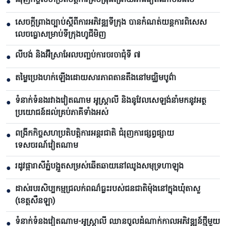
ជំរុញកិច្ចសហប្រតិបត្តិការគ្រប់ជ្រុងជ្រោយរវាងវៀតណាមនិងថៃ
●
សេចក្តីព្រាងច្បាប់ស្តីពីការអភិវឌ្ឍទីក្រុង បាន​កំណត់យន្តការពិសេស
●
លេចធ្លោសម្រាប់ទីក្រុងហូជីមិញ
លីបង់ និងអ៊ីស្រាអែលបញ្ចប់ការចរចាជុំទី ៧​
●
តម្លៃប្រេងហក់ឡើងដោយសារភាពតានតឹងនៅមជ្ឈិមបូព៌ា
●
ទំនាក់ទំនងរវាងវៀតណាម អូស្ត្រាលី និងនូវែលសេឡង់នាំមកនូវអត្ថ
●
ប្រយោជន៍ដល់គ្រប់ភាគីទាំងអស់
ពង្រីកកិច្ចសហប្រតិបត្តិការអន្តរជាតិ ជំរុញការផ្សព្វផ្សាយ
●
ទេសចរណ៍វៀតណាម
រដូវផ្ការាសីភ្នំបង្អួតសម្រស់ឆើតឆាយនៅឈូងសមុទ្រហាឡុង
●
ដាស់របរសិប្បកម្មជ្រលក់ពណ៌ធ្លះរបស់ជនជាតិម៉ុងនៅក្នុងឃុំតាសួ
●
(ខេត្តសឺនឡា)
ទំនាក់ទំនងវៀតណាម-អូស្ត្រាលី ឈាន​ចូលដំណាក់កាលអភិវឌ្ឍន៍ថ្មីមួយ
●