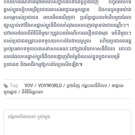
ចាប់ពីការណែនាំដ៏ម៉ឺងម៉ាត់របស់ថ្នាក់ដឹកនាំខេត្តក្វាងនិញ រហូតដល់ការ
ផ្លាស់ប្តូរ​​របៀបបម្រើ​ប្រជាជនរបស់អាជ្ញាធរមូលដ្ឋាន និងការចូលរួមយ៉ាង
សកម្មរបស់ប្រជាជន អាច​មើល​ឃើញ​ថា ប្រព័ន្ធរដ្ឋបាលទំនើបមួយដែល
ផ្សារ​ភ្ជាប់ទៅនឹងការផ្លាស់ប្តូរឌីជីថលកំពុងលេចចេញជារូបរាង​ជាបណ្ដើរៗ។
នៅពេលដែលនីតិវិធីនីមួយៗត្រូវបានដំណើរការលឿនជាងមុន មតិនីមួយៗ
របស់ប្រជាជន​ត្រូវបានទទួលយក​កាន់តែងាយស្រួល ហើយប្រជាពលរដ្ឋ​
គ្រប់រូប​អាចទទួលបានសេវាសាធារណៈនៅក្នុងបរិយាកាសឌីជីថល នោះជា
ពេលដែលការផ្លាស់ប្តូរឌីជីថលបង្ហាញពីតម្លៃពិតរបស់ខ្លួនក្នុងការបម្រើ
ប្រជាជន និងអាជីវកម្ម​ឱ្យ​កាន់តែប្រសើរឡើង៕​
Tag:
VOV /
VOVWORLD /
ក្វាងនិញ /
​រដ្ឋបាលឌីជីថល /
អាជ្ញាធរ​
មូលដ្ឋាន /
នីតិវិធី​រដ្ឋបាល​