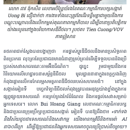
លោក ដាវ ង៉ុកសឺន លេខាអចិន្ត្រៃយ៍រងនៃគណៈកម្មាធិការបក្សសង្កាត់
Uong Bi ជឿជាក់ថា ការងារទាំងនេះត្រូវតែដើរទន្ទឹមគ្នាជាមួយនឹងការ
បណ្តុះបណ្តាលនិងលើកកម្ពស់គុណភាពកម្មាភិបាល ដើម្បីធានាប្រតិបត្តិការ
យ៉ាងរលូននៅក្នុងបរិយាកាសឌីជីថល។ រូបថត៖ Tien Cuong/VOV
ភាគឦសាន
តថភាពជាក់ស្តែងបាន​បង្ហាញថា ការផ្លាស់ប្តូរឌីជីថលនឹង​មានប្រសិទ្ធភាព
ពិតប្រាកដ លុះត្រាតែប្រជាជនមានជំនាញគ្រ​ប់គ្រាន់ដើម្បីទទួលបាននិងប្រើ
ប្រាស់សេវាសាធារណៈតាមអ៊ីនធឺណិត​។ ដូច្នេះ រួមជាមួយនឹងការ
វិនិយោគលើហេដ្ឋារចនាសម្ព័ន្ធឌីជីថល មូលដ្ឋាននានាក្នុងខេត្តក្វាងនិញ
កំពុងផ្តោតលើការកែលម្អសមត្ថភាពឌីជីថលរ​បស់សហគមន៍។ នៅក្នុង
សង្កាត់អៀនទឺ បច្ចេកវិទ្យាឌីជីថលកំពុងត្រូវបានអនុវត្តយ៉ាងខ្លាំង​ក្នុងការ
ផ្សព្វផ្សាយទេសចរណ៍ ការគ្រប់គ្រងកែរ៍ដំណែល និងការផ្តល់​សេវា​សម្រាប់
អ្នកទេសចរ។ លោក Bui Hoang Giang លេខាគណៈកម្មាធិការបក្ស
និងជាប្រធានក្រុមប្រឹក្សាប្រជាជនសង្កាត់ អៀនទឺ បាន​ឱ្យដឹងថា៖​
«ទាក់ទង
នឹងវិស័យដូចជាទេសចរណ៍និងសេវាកម្ម យើងមានកម្មវិធីនិង​កាមេរ៉ា​ AI
៣៦០ដឺក្រេ ដើម្បីឱ្យប្រជាជននិងអ្នកទេសចរអាចចូលប្រើ​ប្រាស់ពីចម្ងាយ។