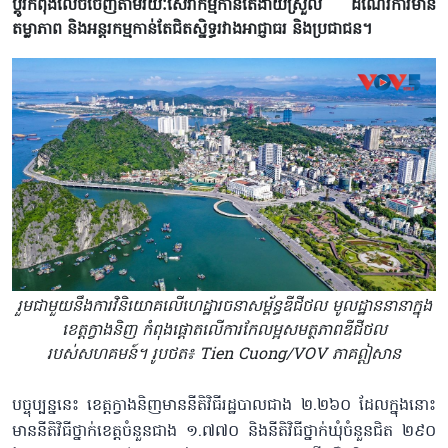
ប្តូរកំពុងលេចចេញតាមរយៈសេវាកម្មកាន់តែងាយស្រួល ដំណើរការមាន
តម្លាភាព និងអន្តរកម្ម​កាន់តែជិតស្និទ្ធរវាង​អាជ្ញាធរ និងប្រជាជន។
រួមជាមួយនឹងការវិនិយោគលើហេដ្ឋារចនាសម្ព័ន្ធឌីជីថល មូលដ្ឋាននានាក្នុង
ខេត្តក្វាងនិញ កំពុងផ្តោតលើការកែលម្អសមត្ថភាពឌីជីថល
របស់សហគមន៍។ រូបថត៖ Tien Cuong/VOV ភាគឦសាន
បច្ចុប្បន្ននេះ ខេត្តក្វាងនិញមាននីតិវិធីរដ្ឋបាលជាង ២.២៦០ ដែល​ក្នុង​នោះ
មាន​នីតិវិធី​ថ្នាក់ខេត្ត​ចំនួន​ជាង ១.៧៧០ និងនីតិវិធី​ថ្នាក់ឃុំចំនួន​ជិត ២៩០