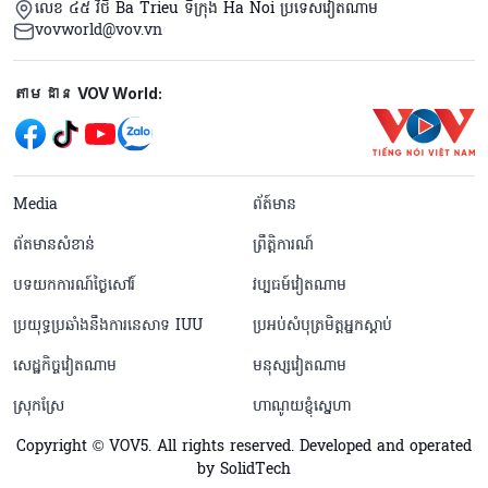
លេខ ៤៥ វិថី Ba Trieu ទីក្រុង Ha Noi ប្រទេសវៀតណាម
vovworld@vov.vn
Mạng xã hội
តាមដាន VOV World:
menu footer tiếng Khmer
Media
ព័ត៍មាន
ព័តមានសំខាន់
ព្រឹត្តិការណ៍
បទយកការណ៍ថ្ងៃសៅរ៍
វប្បធម៍វៀតណាម
ប្រយុទ្ធប្រឆាំងនឹងការនេសាទ IUU
ប្រអប់សំបុត្រមិត្តអ្នកស្តាប់
សេដ្ឋកិច្ចវៀតណាម
មនុស្សវៀតណាម
ស្រុកស្រែ
ហាណូយខ្ញុំស្នេហា
Copyright © VOV5. All rights reserved. Developed and operated
by SolidTech