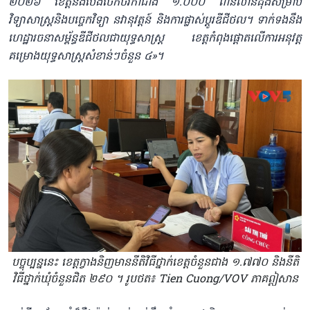
២០២៦ ខេត្តនឹងបែងចែកថវិកាជាង ១.០០០ ពាន់លានដុងសម្រាប់
វិទ្យាសាស្ត្រនិងបច្ចេកវិទ្យា នវានុវត្តន៍ និងការផ្លាស់ប្តូរឌីជីថល។ ទាក់ទងនឹង
ហេដ្ឋារចនាសម្ព័ន្ធឌីជីថលជាយុទ្ធសាស្ត្រ ខេត្តកំពុងផ្តោតលើការអនុវត្ត
គម្រោងយុទ្ធសាស្ត្រសំខាន់ៗចំនួន ៤»​។
បច្ចុប្បន្ននេះ ខេត្តក្វាងនិញមាននីតិវិធីថ្នាក់ខេត្តចំនួនជាង ១.៧៧០ និងនីតិ
វិធីថ្នាក់ឃុំចំនួនជិត ២៩០ ។ រូបថត៖ Tien Cuong/VOV ភាគឦសាន