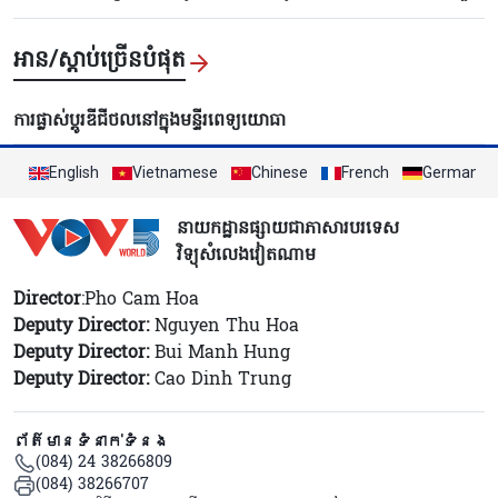
អាន/ស្តាប់ច្រើនបំផុត
ការផ្លាស់ប្តូរឌីជីថលនៅក្នុងមន្ទីរពេទ្យយោធា
English
Vietnamese
Chinese
French
German
នាយកដ្ឋានផ្សាយជាភាសារបរទេស
វិទ្យុសំលេងវៀតណាម
Director
:Pho Cam Hoa
Deputy Director:
Nguyen Thu Hoa
Deputy Director:
Bui Manh Hung
Deputy Director:
Cao Dinh Trung
ព័ត៌មានទំនាក់ទំនង
(084) 24 38266809
(084) 38266707