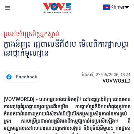
Nhảy đến nội dung
Khmer
Menu trang chủ tiếng Khmer
menu phụ tiếng Khmer
ប្រអប់សំបុត្រមិត្តអ្នកស្តាប់
ក្វាងនិញ៖ ​រដ្ឋបាលឌីជីថល មើល​ពីការផ្លាស់ប្តូរ
នៅថ្នាក់មូលដ្ឋាន
ថ្ងៃសៅរ៍, 27/06/2026, 15:24
Facebook
VOVWORLD
[VOVWORLD] - លោកអ្នកនាងជាទីមេត្រី! នៅខេត្តក្វាងនិញ ដោយមាន
ការអនុវត្តគំរូអាជ្ញាធរ​មូលដ្ឋានពីរ​កម្រិត ការផ្លាស់ប្តូរឌីជីថលកំពុង​ត្រូវបាន
កំណត់ជាដំណោះស្រាយដ៏សំខាន់​ដើម្បី​​លើក​កម្ពស់ប្រសិទ្ធភាព​នៃ​ការគ្រប់
គ្រង ការ​បម្រើប្រជាពលរដ្ឋនិងអាជីវកម្មឱ្យកាន់តែប្រសើរឡើង​។ ពី
មជ្ឈមណ្ឌលសេវា​​សាធារណៈរហូតដល់សង្កាត់ និងភូមិឃុំ​​នីមួយៗ ការផ្លាស់