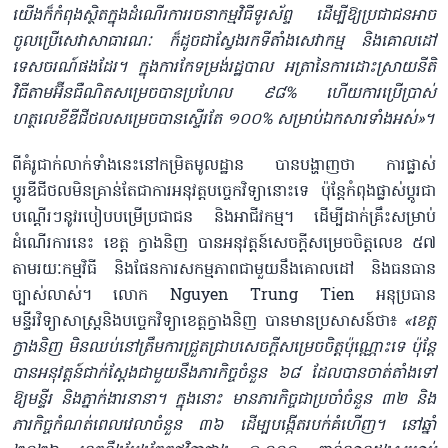
យើងក៏កំពុងស្ថិតក្នុងដំណើរការរចនាកម្មវិធីទូរស័ព្ទ ដើម្បីឱ្យប្រជាជនអាច
ចូលប្រើសេវាសាធារណៈ ក៏ដូចជាស្វែងរកទីតាំងសេវាកម្ម និង​គោល​ដៅ​
ទេសចរណ៍ផងដែរ​។ ក្នុងការកែទម្រង់រដ្ឋបាល អត្រានៃការ​ដោះស្រាយ​នីតិ
វិធីតាមអ៊ីនធឺណិត​សម្រេចបានប្រហែល ៩៨% ហើយការប្រើប្រាស់​
ហត្ថលេខីឌីជីថលសម្រេចបានស្ទើរតែ ១០០% សម្រាប់ឯកសារទាំងអស់​​»​។
ពីគំរូជាក់លាក់ទាំងនេះនៅកម្រិតមូលដ្ឋាន បាន​បង្ហាញថា ការផ្លាស់
ប្តូរឌីជីថល​មិនគ្រាន់តែ​ជាការអនុវត្តបច្ចេកវិទ្យានោះទេ ប៉ុន្តែកំពុងផ្លាស់ប្តូរជា
បណ្ដើរៗនូវរបៀប​បម្រើ​ប្រជាជន និងអាជីវកម្ម។ ដើម្បីដាក់គ្រឹះសម្រាប់
ដំណើរការនេះ ខេត្ត ក្វាងនិញ បានអនុវត្តន៍សេចក្តីសម្រេច​ចិត្ត​​លេខ ៥៧
តាមរយៈកម្មវិធី និងផែនការសកម្មភា​ព​ជាមួយនឹងគោលដៅ និងធនធាន
ច្បាស់លាស់។ លោក Nguyen Trung Tien អនុប្រធាន
មន្ទីរវិទ្យាសាស្ត្រនិងបច្ចេកវិទ្យាខេត្តក្វាងនិញ បានមានប្រសាសន៍ថា៖
«ខេត្ត
ក្វាងនិញ មិនឈប់នៅត្រឹម​ការ​​ជ្រួតជ្រាបសេចក្តីសម្រេច​ចិត្ត​ប៉ុណ្ណោះទេ ប៉ុន្តែ
បាន​អនុវត្តន៍​ជាក់​ស្តែងជាមួយនឹងភារកិច្ចចំនួន ៦៨ ដែលបានចាត់តាំងទៅ
ឱ្យមន្ទីរ និងភ្នាក់ងារនានា។ ក្នុងនោះ​ មាន​ភារកិច្ច​ជាប្រចាំចំនួន ៣២ និង
ភារកិច្ចកំណត់ពេលវេលាចំនួន​ ៣៦ ដើម្បបង្កើត​របក់​គំហើញ។ នៅឆ្នាំ