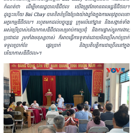
កំណត់ថា ដើម្បីមាន​រដ្ឋបាលឌីជីថល យើងត្រូវតែមានពលរដ្ឋឌីជីថល​។
ដូច្នេះហើយ Bai Chay បានខិតខំប្រឹងប្រែងយ៉ាងខ្លាំងក្នុងការអនុវត្តចលនា
អក្ខរកម្មឌីជីថល។ រហូតមកដល់បច្ចុប្បន្ន ក្រុមលំនៅដ្ឋាន និងសង្កាត់ទាំង
អស់ប្រើប្រាស់បរិយាកាសឌីជីថលសម្រាប់ការប្រជុំ និងការផ្លាស់ប្តូរការងារ;
ប្រជាជន រួមទាំង​មនុស្សចា​ស់ ក៏អាចធ្វើការទូទាត់ដោយមិនប្រើសាច់ប្រាក់
ទទួលប្រាក់ខែ ផ្ទេរប្រាក់ និងប្រតិបត្តិការ​ជាច្រើននៅក្នុង
បរិយាកាសឌីជីថល»​។