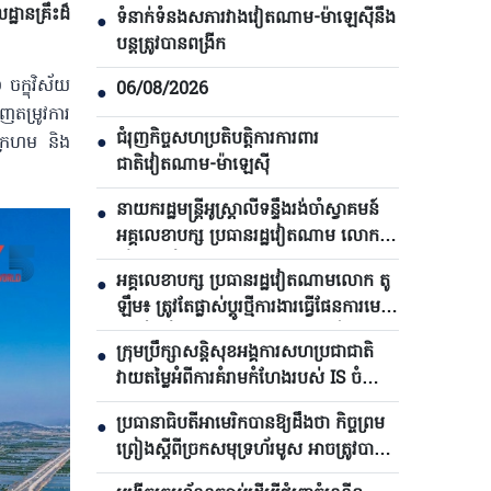
ឋានគ្រឹះដ៏
ទំនាក់ទំនងសភារវាងវៀតណាម-ម៉ាឡេស៊ីនឹង
●
បន្តត្រូវបានពង្រីក
ក្ខុវិស័យ
06/08/2026
●
េញតម្រូវការ
ជំរុញកិច្ចសហប្រតិបត្តិការការពារ
លេក្រហម និង
●
ជាតិវៀតណាម-ម៉ាឡេស៊ី
នាយករដ្ឋមន្ត្រីអូស្ត្រាលីទន្ទឹងរង់ចាំស្វាគមន៍
●
អគ្គលេខាបក្ស ប្រធានរដ្ឋវៀតណាម លោក តូ
ឡឹម មកបំពេញទស្សនកិច្ច
អគ្គលេខាបក្ស ប្រធានរដ្ឋវៀតណាមលោក តូ
●
ឡឹម៖ ត្រូវតែផ្លាស់ប្ដូរថ្មីការងារធ្វើផែនការមេ
និងរៀបចំការអភិវឌ្ឍហេដ្ឋារចនាសម្ព័ន្ធ
ក្រុមប្រឹក្សាសន្តិសុខអង្គការសហប្រជាជាតិ
●
វាយតម្លៃអំពីការគំរាមកំហែងរបស់ IS ចំពោះ
សន្តិភាព និងសន្តិសុខអន្តរជាតិ
ប្រធានាធិបតីអាមេរិកបាន​ឱ្យដឹងថា កិច្ចព្រម
●
ព្រៀងស្តីពីច្រកសមុទ្រហ័រមូស អាចត្រូវបាន
ប្រកាសក្នុងរយៈពេល ៤៨ ម៉ោងខាងមុខ