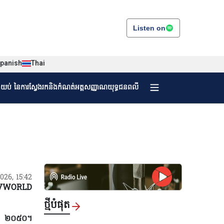
Listen on
panish
Thai
ងយប់ នៃការស្វែងរកនិងកំណត់អត្តសញ្ញាណយុទ្ធជនពលី
/2026, 15:42
VWORLD
ថ្មីបំផុត
ាំ ២០៥០​។