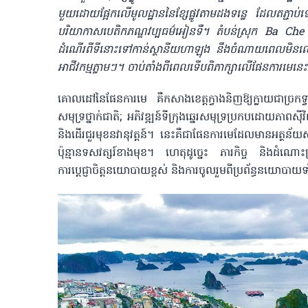
មួយដោយផ្អែក​លើមូលដ្ឋាននៃខ្សែផ្លូវតាមដងទន្លេ ដែលតភ្ជ
បរិយាកាសបេតិកភណ្ឌវប្បធម៌អៀនទឺ​។ តំបន់ស្រុក Ba Che 
ដំណើរពីទីនោះទៅកាន់ស្ថានីយហាឡុង នឹងចំណាយពេលមិនលើ
អាជីវកម្មភ្លាម​ៗ​។ ចាប់តាំងពី​ពេល​ទើ​បពិភាក្សាលើ​ផែនការមេនេះ 
គោលដៅនៃផែនការមេ គឺកសាងខេត្តក្វាងនិញឱ្យក្លាយជាច្រកទ្វា
សមុទ្រ​ថ្នាក់ជាតិ; អភិវឌ្ឍន៍ទីក្រុងឆ្នេរសមុទ្រប្រកបដោយភា
និងដើរជួរមុខនវានុវត្តន៍។ នេះគឺជាផែនការមេដែលមានអត្ថន័យសំ
ប៉ុន្មានទសវត្សរ៍ខាងមុខ។ ហេតុដូច្នេះ ភារកិច្ច និងដំណោ
ការប្តេជ្ញាចិត្តនយោបាយខ្ពស់ និងការចូលរួមពីប្រព័ន្ធនយោបាយ​