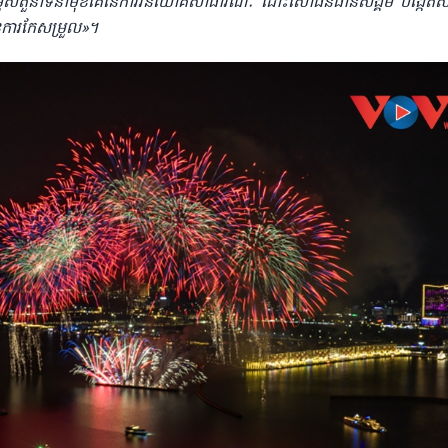
ពស់តួនាទីនាំមុខគេនៃការវិនិយោគសាធារណៈ ដោះសោធនធានសង្គម បង្កើតសន
នការកែសម្រួល»​។