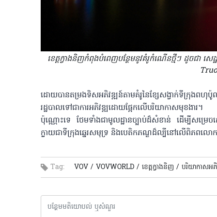
ខេត្តក្វាងនិញកំពុងបំពេញបន្ថែមនូវ​គំរូកំណើនថ្មីៗ ដូចជា សេ
Tru
ដោយ​បាន​តម្រងទិសអភិវឌ្ឍន៍តាម​គំរូនៃ​ខ្សែសង្វាក់ទីក្រុងពហុប
រដ្ឋបាល​ទៅជាការអភិវឌ្ឍដោយផ្អែកលើបរិយាកាសមុខងារ។ ការ
ប៉ុណ្ណោះទេ ថែមទាំងជាមូលដ្ឋានច្បាប់ដ៏សំខាន់ ដើម្បី​សម្រ
ក្លាយជាទីក្រុងឆ្នេរសមុទ្រ និងបេតិកភណ្ឌ​ដ៏ល្បីនៅលើពិភពលោ
Tag:
VOV /
VOVWORLD /
ខេត្តក្វាងនិញ /
បរិយាកាសអភិវឌ