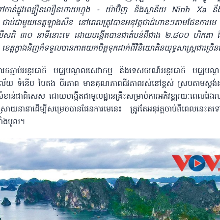
ាប់ទៅកាន់ផ្លូវល្បឿនលឿនហាយហ្វុង - យ៉ាប៊ិញ និងស្ថានីយ Ninh Xa នឹង
ជាប់ជាមួយខេត្តឡាងសឺន នៅពេលត្រូវបានអនុវត្តជាជំហានៗតាមផែនការមេ ន
សពី ៣០ នាទី​នោះទេ ដោយបង្កើត​បានជាតំបន់ដីជាង ២.៨០០ ហិកតា ដែល
ខេត្តក្វាងនិញ​ក៏​ទទួល​បាន​កាត​យក​ចិត្ត​ទុក​ដាក់​ពីវិនិយោគិនយុទ្ធសាស្ត្រជាច្រ
រតភ្ជាប់អន្តរជាតិ មជ្ឈមណ្ឌលសេវាកម្ម និងទេសចរណ៍អន្តរជាតិ មជ្ឈមណ្ឌលស
ពស៊ីវិល័យ ទំនើប បៃតង ចីរភាព មានគុណភាពជីវភាព​រស់នៅខ្ពស់ ស្របតាមស្តង់ដា
ខាន់ជាពិសេស ដោយបង្កើតជាមូលដ្ឋាន​គ្រឹះសម្រាប់ការអភិវឌ្ឍរយៈពេលវែង​របស់
ះស្រាយនានាដើម្បីសម្រេចបាន​ផែនការមេនេះ ត្រូវតែអនុវត្តចាប់ពីពេលនេះត
ទាំងមូល​។