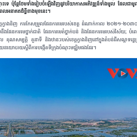
ប៉ុន្តែ​ថែមទាំងរៀបចំ​ឡើង​វិញ​នូវ​បរិយាកាសអភិវឌ្ឍន៍ទាំង​មូល ដែលជាមូលដ្
នាពេលអនាគតដ៏ខ្លីខាងមុខនេះ។
​ក្វាងនិញ ការកែសម្រួលផែនការមេរបស់​ខេត្ត​ ដំណាក់​កាល ២០២១-២០៣០ ច
ែនការមេថ្នាក់​ជាតិ ផែនការមេ​​តំថ្នាក់​បន់ និងផែនការមេ​របស់​វិស័យ​; បំព
ានុពល គុណសម្បត្តិ តួនាទី និងឋានៈរបស់ខេត្តក្វាងនិញនៅក្នុងតំបន់ដីសណ្តទន្
យោបាយស្តីពីការបង្កើតទីក្រុង​ចំណុះ​មជ្ឈិមផងដែរ​។