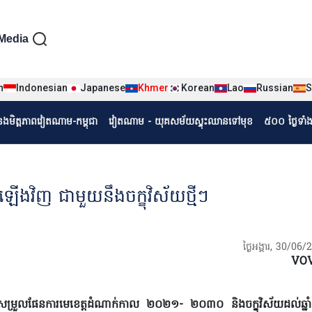
iện tiếng Khmer
Media
n
Indonesian
Japanese
Khmer
Korean
Lao
Russian
S
r
ំនងមិត្តភាពវៀតណាម-កម្ពុជា
វៀតណាម - យុគសម័យស្ទុះឈានទៅមុខ
៥០០ ថ្ងៃទាំ
ឡើង​វិញ ជាមួយនឹងចក្ខុវិស័យថ្មីៗ
ថ្ងៃអង្គារ, 30/06
VO
្រួលផែនការមេ​ខេត្តដំណាក់​កាល ២០២១- ២០៣០ និង​ចក្ខុវិស័យដល់ឆ្ន