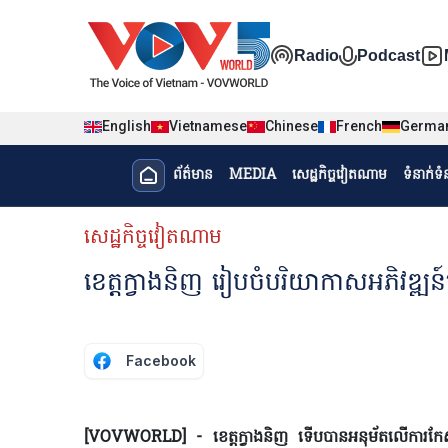
Nhảy đến nội dung
Đa phương t
Radio
Podcast
English
Vietnamese
Chinese
French
Germa
Menu trang chủ tiếng Khme
ព័ត៌មាន​
MEDIA
សេដ្ឋកិច្ចវៀតណាម
ទំនាក់ទ
menu phụ tiếng Khmer
សេដ្ឋកិច្ចវៀតណាម
ខេត្តក្វាងនិញ រៀបចំបរិយាកាសអភិវឌ្ឍន៍​
Facebook
[VOVWORLD] - ខេត្តក្វាងនិញ ទើបបានអនុម័តលើ​ការកែសម