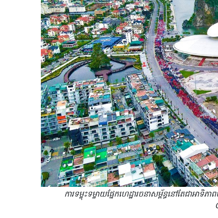
ការទម្លុះ​ទម្លាយ​ផ្នែក​​ហេដ្ឋារចនាសម្ព័ន្ធ​នៅតែជាអា