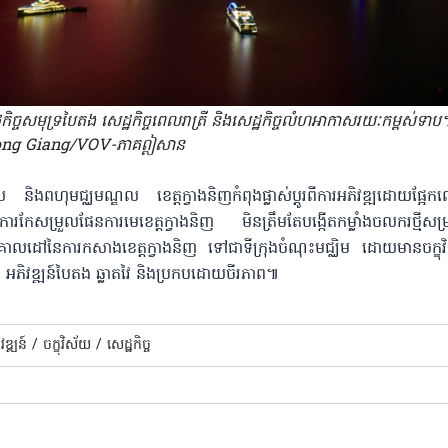
ដ្ឋកិច្ចសមុទ្រ​បៃតង សេដ្ឋកិច្ចពេលរាត្រី និងសេដ្ឋកិច្ចលំហអាកាសរយៈកម្ពស់ទា
ong Giang/VOV-ភាគឦសាន
៉ូល និងពហុមជ្ឈមណ្ឌល ខេត្តក្វាងនិញកំពុងផ្លាស់ប្តូរពីការអភិវឌ្ឍដោយផ្អែកលើ
កែសម្រួលផែនការមេ​ខេត្តក្វាងនិញ មិនត្រឹមតែបង្កើតកម្លាំងចលករថ្មីសម
េចគោលដៅនៃការកសាងខេត្តក្វាងនិញ ទៅជាទីក្រុង​ចំណុះ​មជ្ឈិម​ ដោយមានចក្ខុវ
ក អភិវឌ្ឍន៍បៃតង ឆ្លាតវៃ និងប្រកបដោយចីរភាព៕​
្ឍន៍​ /
ចក្ខុវិស័យ /
សេដ្ឋកិច្ច​