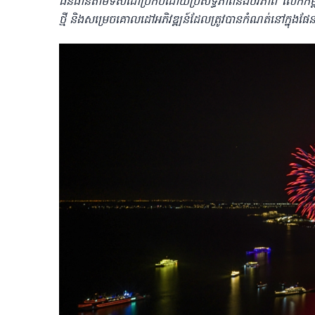
ធនធាន​តាមទិសដៅប្រកបដោយប្រសិទ្ធភាពនិងចីរភាព លើកកម្
ថ្មី និងសម្រេចគោលដៅអភិវឌ្ឍន៍ដែលត្រូវ​បាន​កំណត់នៅក្នុងផែ