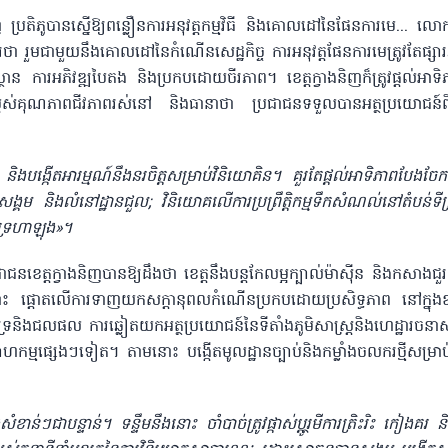
ងនិញ ប្រតិភូបានស្នើឱ្យពន្លឿនការអនុវត្តកម្មវិធី និងគោលដៅនៃផែនការមេ... 
ថា រួម​ជាមួយនឹងគោលដៅនៃកំណើនសេដ្ឋកិច្ច ការអនុវត្តផែនការមេ​ត្រូវតែផ្សារ​
ស្ថាន ការអភិវឌ្ឍបៃតង និងប្រកបដោយចីរភាព។ ខេត្តក្វាងនិញក៏ត្រូវផ្តល់អាទ
កម្ពស់គុណភាពជីវភាពរស់នៅ និងធានាថា ប្រជាជនទទួលបាន​អត្ថប្រយោជន៍ពិ
ិងបង្កើតអារម្មណ៍​នឹងនរចិត្តសម្រាប់វិនិយោគិន។ គួរតែផ្តល់អាទិភាព​បែងច
ានសង្គម និងលំនៅដ្ឋានជួល; វិនិយោគលើការប្រព្រឹត្តិកម្ម​ទឹកសំណល់នៅតំបន់ទ
ទ្រហាឡុង»​។
េត្តក្វាងនិញបាន​ឱ្យដឹងថា ខេត្តនឹងបន្តកែលម្អ​ក្បាល់​ម៉ាស៊ីន និងកសាង​ជួរ​
ន្ទឹមនឹងនោះ ផ្តោតលើការទាញយកសក្តានុពលកំណើនប្រកបដោយប្រសិទ្ធភាព នៅក្នុង
រនិងជលផល ការឆ្លៀត​យកអត្ថប្រយោជន៍​នៃ​ទីតាំង​ភូមិសាស្ត្រនិងហេដ្ឋារចនាសម្ព
ហកម្មផ្សេងៗទៀត។ តាមនោះ បង្កើតមូលដ្ឋានច្បាប់និងកម្លាំងចលករថ្មីសម្រាប់
ំខាន់ៗជាបន្ទាន់​​។ ទន្ទឹមនឹងនោះ ចាំបាច់ត្រូវផ្កាស់ប្តូរ្ថមី​ការត្រិះរិះ កៀង​គរ ន