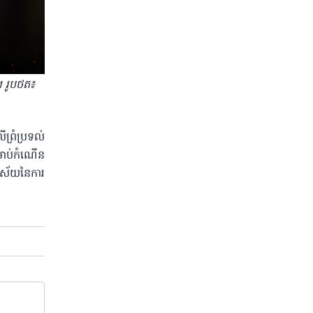
ប។ រូបថត៖
ព្រំប្រទល់​
្រាប់កំណើន
ិស័យ​នៃការ