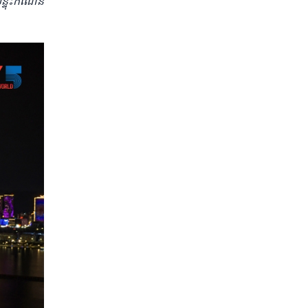
្ទុះកំណើន