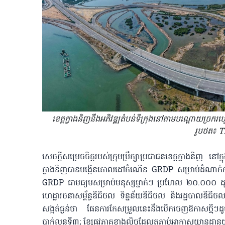
ខេត្តក្វាងនិញនឹងអភិវឌ្ឍតំបន់ទីក្រុងនៅ​តាមបណ្តោយច្រករប
រូបថត៖
សេចក្តីសម្រេចចិត្ត​​របស់ក្រុមប្រឹក្សាប្រជាជនខេត្តក្វាងនិ
ក្វាងនិញ​បានបង្កើន​​គោលដៅកំណើន GRDP ​សម្រាប់ដំណាក់ក
GRDP ជាមធ្យម​សម្រាប់មនុស្សម្នាក់ៗ ប្រហែល ២០.០០០ ដុល្លារ
ហេដ្ឋារចនាសម្ព័ន្ធឌីជីថល ទិន្នន័យឌីជីថល និងរដ្ឋបាលឌីជីថល
សង្កត់ធ្ងន់ថា ផែនការកែសម្រួលនេះនឹងបើកចេញ​ឱកាសថ្មី
បាក់លួនទី៣; ខ្សែ​ផ្លូវ​ភាគ​ខាងលិចដែល​តភ្ជាប់​អាកាសយានដ្ឋាន