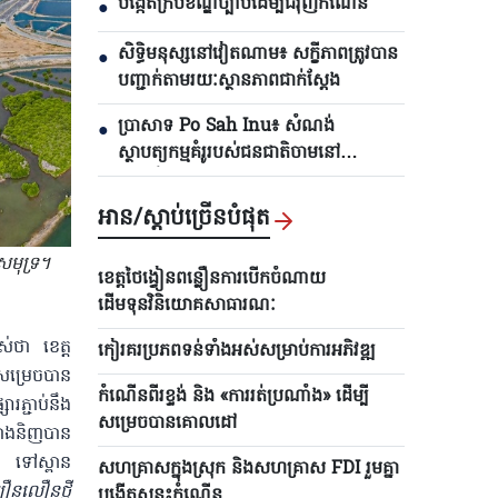
បង្កើតក្របខ័ណ្ឌច្បាប់ដើម្បីជំរុញកំណើន
●
សិទ្ធិមនុស្សនៅវៀតណាម៖ សក្ខីភាពត្រូវបាន
●
បញ្ជាក់តាមរយៈស្ថានភាពជាក់ស្តែង
ប្រាសាទ Po Sah Inu៖ សំណង់
●
ស្ថាបត្យកម្មគំរូរបស់ជនជាតិចាមនៅ
ខេត្តឡឹមដុង
អាន/ស្តាប់ច្រើនបំផុត
សមុទ្រ។
ខេត្តថៃង្វៀនពន្លឿនការ​បើក​ចំណាយ
ដើមទុនវិនិយោគសាធារណៈ
ាស់ថា ខេត្ត
កៀរគរប្រភពទន់ទាំងអស់សម្រាប់ការអភិវឌ្ឍ
ម្រេច​បាន
កំណើនពីរខ្ទង់ និង «ការរត់​ប្រណាំង» ដើម្បី
ភ្ជាប់នឹង​
សម្រេចបាន​គោលដៅ
្វាងនិញបាន
n ទៅស្ពាន
សហគ្រាសក្នុងស្រុក និងសហគ្រាស FDI រួមគ្នា
្បឿនលឿនថ្មី
បង្កើត​សន្ទុះកំណើន