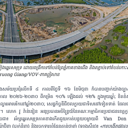
ៀងឆ្នេរសមុទ្រ ដោយពង្រីកទៅតំបន់ព្រៃភ្នំភាគខាងជើង និងតភ្ជាប់ទៅតំបន់​កោះ
 Truong Giang/VOV-ភាគឦសាន
ញ នៅក្នុងសម័យប្រជុំលើកទី ៤ កាលពីថ្ងៃទី ១៦ ខែមិថុនា ក៏បានបញ្ជាក់យ៉ាងច្ប
ាល ២០២៦-២០៣០ ពី​កម្រិត​ ១០​% ឡើង​ដល់ ១២% ក្នុងមួយឆ្នាំ; ខិត​ខំស
អាមេរិកនៅ​ឆ្នាំ២០៣០; សេដ្ឋកិច្ចឌីជីថល​ក្លាយជាទិសដៅ​ទៀតទាត់​ ដែលផ្សារ​
​។ ​លោក វូ វ៉ាន់ឌៀន​ អនុប្រធាន​អចិន្ត្រៃយ៍នៃគណៈកម្មាធិការប្រជាជនខេត្តក
ៗដូចជា៖ អ័ក្ស​ឆ្នេរសមុទ្រភាគខាងកើតជួយ​កាត់បន្ថយចម្ងាយពី Van Do
យ៉ាប៊ិញ (បាក់និញ) និង​ច្រកទ្វារព្រំដែនតាន់ថាញ់ (ឡាងសឺន)៖​
«ការបង្កើតផ្លូវល