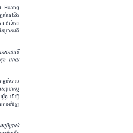
លោក​ Hoang
ភ្ជាប់ទៅនឹង
ិភាពដល់ការ
តប្រាកដពី
ែកធនធាន​លើ
ីក្រុង ដោយ
កម្មាភិបាល​
ឧស្សាហកម្ម
័ន្ធ ដើម្បី
ការអភិវឌ្ឍ
ិងប្រើប្រាស់