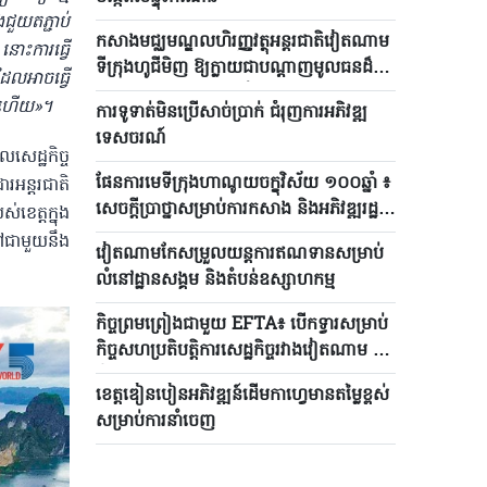
ជួយតភ្ជាប់
កសាងមជ្ឈមណ្ឌលហិរញ្ញវត្ថុអន្តរជាតិវៀតណាម
ោះការធ្វើ
ទីក្រុងហូជីមិញ ឱ្យ​ក្លាយ​ជាបណ្តាញមូលធនដ៏
អាច​ធ្វើ​
មានប្រសិទ្ធភាពសម្រាប់កំណើនពីរខ្ទង់នៅ​
ើនហើយ»​។​
ការទូទាត់មិនប្រើសាច់ប្រាក់ ជំរុញការអភិវឌ្ឍ
វៀតណាម
ទេសចរណ៍
េដ្ឋកិច្ច​
ផែនការមេទីក្រុងហាណូយចក្ខុវិស័យ ១០០​ឆ្នាំ ៖
រអន្តរជាតិ
សេចក្តីប្រាថ្នាសម្រាប់ការកសាង និងអភិវឌ្ឍរដ្ឋ
ខេត្តក្នុង
ធានី
ទៅជាមួយនឹង
វៀតណាមកែសម្រួលយន្តការឥណទានសម្រាប់
លំនៅដ្ឋានសង្គម និងតំបន់ឧស្សាហកម្ម
កិច្ចព្រមព្រៀងជាមួយ EFTA៖ បើក​​ទ្វារសម្រាប់
កិច្ចសហប្រតិបត្តិការសេដ្ឋកិច្ចរវាងវៀតណាម និង
អឺរ៉ុប
ខេត្តឌៀនបៀន​អភិវឌ្ឍន៍ដើម​កាហ្វេមានតម្លៃខ្ពស់
សម្រាប់ការ​នាំចេញ