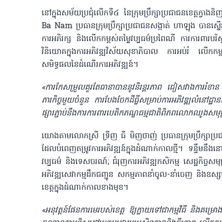
នៅក្នុងសម័យប្រជុំលើកទី៤ នៃក្រុមប្រឹក្សាប្រជាជនខេត្តក្វា
Ba Nam ប្រធានក្រុមប្រឹក្សាប្រជាជនសង្កាត់ ហាឡុង បានស្នើរ​
ការអភិរក្ស និងលើកកម្ពស់តម្លៃវប្បធម៌ប្រពៃណី ការការពារបរិ
វិនិយោគក្នុងការអភិវឌ្ឍ​វិស័យសុខាភិបាល ការអប់រំ លើក
សមិទ្ធផលនៃដំណើរការអភិវឌ្ឍន៍។
«ការកែសម្រួលគួរតែធានាបាននូវនិរន្តរភាព ជៀសវាងការរំខាន ន
ភារកិច្ចមួយចំនួន ការបែងចែកដីធ្លីសម្រាប់ការអភិវឌ្ឍលំនៅដ្ឋ
ផ្សារភ្ជាប់​នឹងការការពារ​បេតិកភណ្ឌធម្មជាតិពិភពលោកឈូងសមុ
យោងតាមលោកស្រី ទ្រីញ ធី មិញថាញ់ ប្រធានក្រុមប្រឹក្សាប្រជាជនខ
ដែល​បំពេញ​​តម្រូវការ​អភិវឌ្ឍន៍ក្នុង​ដំណាក់​កាល​ថ្មី។ ទ
វប្បធម៌ និងទេសចរណ៍; ជំរុញការអភិវឌ្ឍកសិកម្ម សេដ្ឋកិច្ចសមុទ្
អភិវឌ្ឍសេវាកម្មដឹកជញ្ជូន សកម្មភាពនាំចូល-នាំចេញ និងឧស្សា
ខេត្តក្នុងដំណាក់កាលខាងមុខ​។
«អនុវត្តន៍ផែនការមេ​របស់​ខេត្ត ឱ្យ​ក្លាយ​​ទៅជាកម្មវិធី និងគម្រោងស