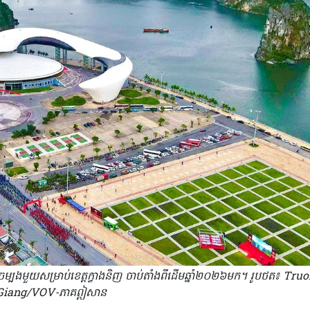
ទិភាពចម្បងមួយសម្រាប់ខេត្តក្វាងនិញ ចាប់​តាំងពីដើម​ឆ្នាំ២០២៦មក​។ រូបថត៖ Tru
Giang/VOV-ភាគឦសាន