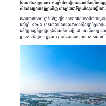
ផែនការកែសម្រួលនេះ មិនត្រឹមតែបង្កើន​គោលដៅកំណើនប៉ុណ្ណោះទេ 
សំខាន់សម្រាប់ខេត្តក្វាងនិញ បានក្លាយជាទីក្រុងចំណុះ​មជ្ឈិម​
យោងតាមលោក ក្វាន់ មិញគឿង លេខាគណៈកម្មាធិការបក្សខេត្ត
ដល់ឆ្នាំ ២០៥០ មាន​គោល​បំណងធានាភាពស៊ីសង្វាក់គ្នាជាមួយនឹងផ
អភិវឌ្ឍសេដ្ឋកិច្ច​សង្គម​ក្នុងដំណាក់កាលថ្មី ដោយបង្កើនសក្ត
ប្រទេសទាំងមូល។ ក្នុង​នោះ រួមទាំងគោលការណ៍របស់ការិយាល័យន