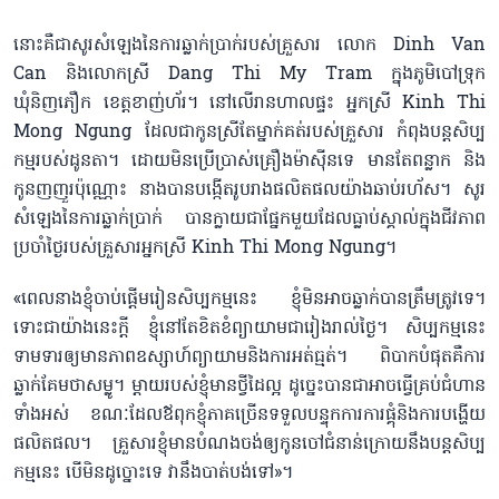
នោះគឺជាសូរសំឡេងនៃការឆ្លាក់ប្រាក់របស់គ្រួសារ លោក Dinh Van
Can និងលោកស្រី Dang Thi My Tram ក្នុងភូមិបៅទ្រុក
ឃុំនិញភឿក ខេត្តខាញ់ហ័រ។ នៅលើរានហាលផ្ទះ អ្នកស្រី Kinh Thi
Mong Ngung ដែលជាកូនស្រីតែម្នាក់គត់របស់គ្រួសារ កំពុងបន្តសិប្ប
កម្មរបស់ដូនតា។ ដោយមិនប្រើប្រាស់គ្រឿងម៉ាស៊ីនទេ មានតែពន្លាក និង
កូនញញួរប៉ុណ្ណោះ នាងបានបង្កើតរូបរាងផលិតផលយ៉ាងឆាប់រហ័ស។ សូរ
សំឡេងនៃការឆ្លាក់ប្រាក់ បានក្លាយជាផ្នែកមួយដែលធ្លាប់ស្គាល់ក្នុងជីវភាព
ប្រចាំថ្ងៃរបស់គ្រួសារអ្នកស្រី Kinh Thi Mong Ngung។
«ពេលនាងខ្ញុំចាប់ផ្តើមរៀនសិប្បកម្មនេះ ខ្ញុំមិនអាចឆ្លាក់បានត្រឹមត្រូវទេ។
ទោះជាយ៉ាងនេះក្ដី ខ្ញុំនៅតែខិតខំព្យាយាមជារៀងរាល់ថ្ងៃ។ សិប្បកម្មនេះ
ទាមទារឲ្យមានភាពឧស្សាហ៍ព្យាយាមនិងការអត់ធ្មត់។ ពិបាកបំផុតគឺការ
ឆ្លាក់គែមថាសម្លូ។ ម្តាយរបស់ខ្ញុំមានថ្វីដៃល្អ ដូច្នេះបានជាអាចធ្វើគ្រប់ជំហាន
ទាំងអស់ ខណៈដែលឪពុកខ្ញុំភាគច្រើនទទួលបន្ទុកការការផ្គុំនិងការបង្ហើយ
ផលិតផល។ គ្រួសារខ្ញុំមានបំណងចង់ឲ្យកូនចៅជំនាន់ក្រោយនឹងបន្តសិប្ប
កម្មនេះ បើមិនដូច្នោះទេ វានឹងបាត់បង់ទៅ»។