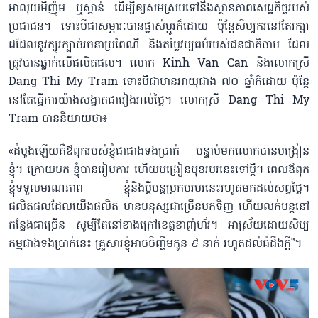
អាលុយមីញ៉ូម ឬស្ពាន់ ដើម្បីឲ្យសមស្របទៅនឹងស្ថានភាពសេដ្ឋកិច្ចរបស់
ប្រជាជន។ ទោះបីជាសម្ភារៈបានផ្លាស់ប្តូរក៏ដោយ ប៉ុន្តែសិប្បករនៅតែរក្សា
ដដែលនូវក្បូរក្បាច់រចនាប្រពៃណី និងតម្លៃវប្បធម៌របស់ជនជាតិចាម ដែល
ត្រូវបានឆ្លាក់លើផលិតផល។ លោក Kinh Van Can និងលោកស្រី
Dang Thi My Tram ទោះបីជាមានអាយុជាង ៧០ ឆ្នាំក៏ដោយ ប៉ុន្តែ
នៅតែធ្វើការយ៉ាងសង្វាតជារៀងរាល់ថ្ងៃ។ លោកស្រី Dang Thi My
Tram បាននិយាយថា៖
«ដំបូងឡើយគឺឪពុករបស់ខ្ញុំជាជាងទងប្រាក់ បន្ទាប់មកលោកបានបង្រៀន
ខ្ញុំ។ ក្រោយមក ខ្ញុំបានរៀបការ ហើយបង្រៀនមុខរបរនេះទៅប្តី។ ពេលឪពុក
ខ្ញុំទទួលមរណភាព ខ្ញុំនិងប្តីបន្តប្រកបរបរនេះរហូតមកដល់សព្វថ្ងៃ។
ផលិតផលដែលយើងផលិត មានមនុស្សជាច្រើនមកទិញ ហើយលក់បន្តនៅ
កន្លែងជាច្រើន សូម្បីតែនៅខាងក្រៅខេត្តខាញ់ហ័រ។ អាស្រ័យដោយសិប្ប
កម្មជាងទងប្រាក់នេះ គ្រួសារខ្ញុំអាចចិញ្ចឹមកូន ៩ នាក់ រហូតដល់ធំដឹងក្ដី”។