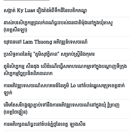
សង្កាត់ Ky Lua៖ រឿងរ៉ាវអំពីទឹកដីនៃបេតិកភណ្ឌ
ដាស់របរសិប្បកម្មជ្រលក់ពណ៌ធ្លះរបស់ជនជាតិម៉ុងនៅក្នុងឃុំតាសួ
(ខេត្តសឺនឡា)
យុវជននៅ Lam Thuong អភិវឌ្ឍន៍ទេសចរណ៍
ប្រសិទ្ធភាពនៃគំរូ "ភូមិសុវត្ថិភាព" សម្រាប់ស្ត្រីនិងកុមារ
ភូមិសិប្បកម្ម សឺនដុង លើដំណើរធ្វើសមាហរណកម្មទៅក្នុងបណ្តាញទីក្រុង
សិប្បកម្មច្នៃប្រឌិតពិភពលោក
ការអភិវឌ្ឍទេសចរណ៍សហគមន៍នៃភូមិ Lo នៅតំបន់ឆ្នេរសមុទ្រខេត្តដាក់
ឡាក់
ដើមតែសរីរាង្គផ្សាភ្ជាប់ទៅនឹងការអភិវឌ្ឍទេសចរណ៍នៅក្នុងឃុំ វ៉ូត្រាញ
(ខេត្តថៃង្វៀន)
ការអភិរក្សពណ៌ធ្លះនៅតំបន់ភ្នំថ្មនៃខេត្ត ឡាងសឺន