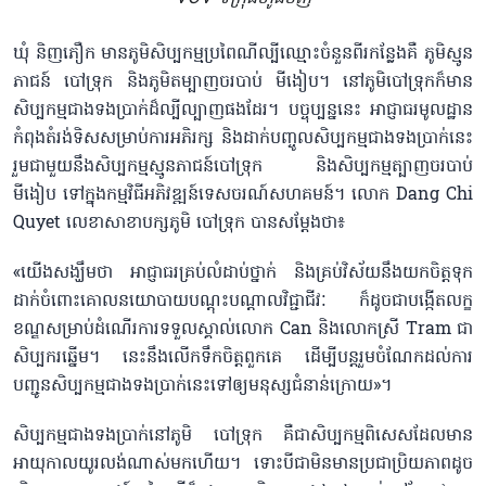
ឃុំ និញភឿក មានភូមិសិប្បកម្មប្រពៃណីល្បីឈ្មោះចំនួនពីរកន្លែងគឺ ភូមិស្មូន
ភាជន៍ បៅទ្រុក និងភូមិតម្បាញចរបាប់ មីងៀប។ នៅភូមិបៅទ្រុកក៏មាន
សិប្បកម្មជាងទងប្រាក់ដ៏ល្បីល្បាញផងដែរ។ បច្ចុប្បន្ននេះ អាជ្ញាធរមូលដ្ឋាន
កំពុងតំរង់ទិសសម្រាប់ការអភិរក្ស និងដាក់បញ្ចូលសិប្បកម្មជាងទងប្រាក់នេះ
រួមជាមួយនឹងសិប្បកម្មស្មូនភាជន៍បៅទ្រុក និងសិប្បកម្មត្បាញចរបាប់
មីងៀប ទៅក្នុងកម្មវិធីអភិវឌ្ឍន៍ទេសចរណ៍សហគមន៍។ លោក Dang Chi
Quyet លេខាសាខាបក្សភូមិ បៅទ្រុក បានសម្តែងថា៖
«យើងសង្ឃឹមថា អាជ្ញាធរគ្រប់លំដាប់ថ្នាក់ និងគ្រប់វិស័យនឹងយកចិត្តទុក
ដាក់ចំពោះគោលនយោបាយបណ្តុះបណ្តាលវិជ្ជាជីវៈ ក៏ដូចជាបង្កើតលក្ខ
ខណ្ឌសម្រាប់ដំណើរការទទួលស្គាល់លោក Can និងលោកស្រី Tram ជា
សិប្បករឆ្នើម។ នេះនឹងលើកទឹកចិត្តពួកគេ ដើម្បីបន្តរួមចំណែកដល់ការ
បញ្ជូនសិប្បកម្មជាងទងប្រាក់នេះទៅឲ្យមនុស្សជំនាន់ក្រោយ»។
សិប្បកម្មជាងទងប្រាក់នៅភូមិ បៅទ្រុក គឺជាសិប្បកម្មពិសេសដែលមាន
អាយុកាលយូរលង់ណាស់មកហើយ។ ទោះបីជាមិនមានប្រជាប្រិយភាពដូច