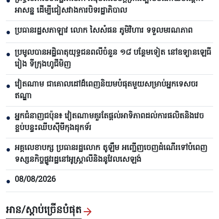
●
អាសន្ន ដើម្បីជៀសវាងការបិទរដ្ឋាភិបាល
ប្រធានរដ្ឋសភាឡាវ លោក សៃសំផន ភូមិវិហារ ទទួលមរណភាព
●
ប្រមូលបានអដ្ឋិធាតុយុទ្ធជនពលីចំនួន ១៨ បន្ថែមទៀត នៅឧទ្យានឡេធី
●
រៀង ទីក្រុងហូជីមិញ
វៀតណាម ជាគោលដៅដ៏ពេញនិយមបំផុតមួយសម្រាប់អ្នកទេសចរ
●
ឥណ្ឌា
អ្នកជំនាញជប៉ុន៖ វៀតណាមគួរតែផ្តល់អាទិភាពដល់ការផលិតនិងវេច
●
ខ្ចប់បន្ទះឈីបស៊ីមីកុងដុកទ័រ
អគ្គលេខាបក្ស ប្រធានរដ្ឋលោក តូឡឹម អញ្ជើញចេញដំណើរទៅបំពេញ
●
ទស្សនកិច្ចផ្លូវរដ្ឋនៅអូស្ត្រាលីនិងនូវែលសេឡង់
08/08/2026
●
អាន/ស្តាប់ច្រើនបំផុត