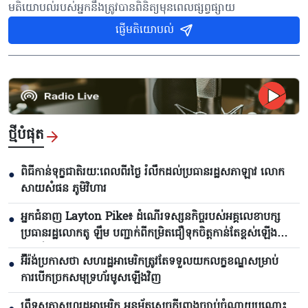
មតិយោបល់របស់អ្នកនឹងត្រូវបានពិនិត្យមុនពេលផ្សព្វផ្សាយ
ផ្ញើមតិយោបល់
ថ្មីបំផុត
ពិធីកាន់ទុក្ខជាតិរយៈពេលពីរថ្ងៃ រំលឹកដល់ប្រធានរដ្ឋសភាឡាវ លោក
●
សាយសំផន ភូមិវិហារ
អ្នកជំនាញ Layton Pike៖ ដំណើរទស្សនកិច្ចរបស់អគ្គលេខាបក្ស
●
ប្រធានរដ្ឋលោកតូ ឡឹម បញ្ជាក់ពីកម្រិតជឿទុកចិត្តកាន់តែខ្ពស់ឡើង
រវាងវៀតណាមនិងអូស្ត្រាលី
អ៊ីរ៉ង់ប្រកាសថា សហរដ្ឋអាមេរិកត្រូវតែទទួលយកលក្ខខណ្ឌសម្រាប់
●
ការបើកច្រកសមុទ្រហ័រមូសឡើងវិញ
ព្រឹទ្ធសភាសហរដ្ឋអាមេរិក អនុម័តសេចក្តីព្រាងច្បាប់ចំណាយបណ្តោះ