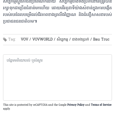
សិប្បកម្មស្មូនភាជន៍ប្រពៃណីក៏ដោយ សិប្បកម្មជាងទងប្រាក់នៅតែត្រូវបាន
រក្សាទុកជាច្រើនជំនាន់មកហើយ ដោយដើរតួនាទីយ៉ាងសំខាន់ក្នុងការបង្កើត
របស់របរដែលបម្រើដល់ជីវភាពខាងព្រលឹងវិញ្ញាណ និងជំនឿសាសនារបស់
ប្រជាជនជនជាតិចាម៕
Tag:
VOV /
VOVWORLD /
សិប្បកម្ម /
ជាងទងប្រាក់ /
Bau Truc
This site is protected by reCAPTCHA and the Google
Privacy Policy
and
Terms of Service
apply.