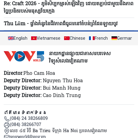
Re: Craft 2026 - ភូមិសិប្បកម្មរស់ឡើងវិញ ដោយតភ្ជាប់ជាមួយនឹងភាព
ច្នៃប្រឌិតរបស់មនុស្សវ័យក្មេង
Thu Lũm - ផ្ទាំងគំនូរនៃជីវភាពដ៏ធូធារនៅតំបន់ព្រំដែនឡាយចូវ
English
Vietnamese
Chinese
French
German
នាយកដ្ឋានផ្សាយជាភាសារបរទេស
វិទ្យុសំលេងវៀតណាម
Director
:Pho Cam Hoa
Deputy Director:
Nguyen Thu Hoa
Deputy Director:
Bui Manh Hung
Deputy Director:
Cao Dinh Trung
ព័ត៌មានទំនាក់ទំនង
(084) 24 38266809
(084) 38266707
លេខ ៤៥ វិថី Ba Trieu ទីក្រុង Ha Noi ប្រទេសវៀតណាម
vovworld@vov.vn