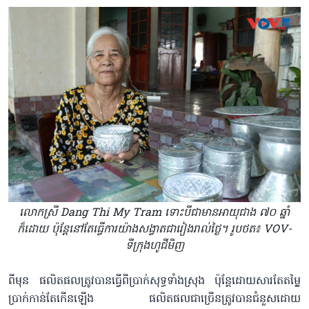
លោកស្រី Dang Thi My Tram ទោះបីជាមានអាយុជាង ៧០ ឆ្នាំ
ក៏ដោយ ប៉ុន្តែនៅតែធ្វើការយ៉ាងសង្វាតជារៀងរាល់ថ្ងៃ។​ រូបថត៖ VOV-
ទីក្រុងហូជីមិញ
ពីមុន ផលិតផលត្រូវបានធ្វើពីប្រាក់សុទ្ធទាំងស្រុង ប៉ុន្តែដោយសារតែតម្លៃ
ប្រាក់កាន់តែកើនឡើង ផលិតផលជាច្រើនត្រូវបានជំនួសដោយ