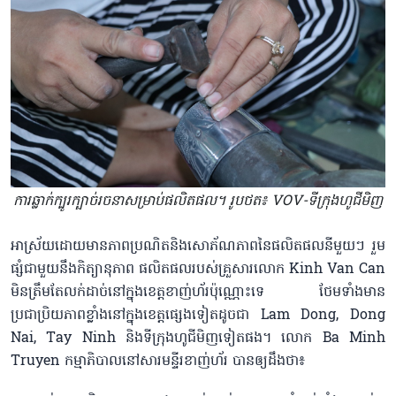
ការឆ្លាក់ក្បូរក្បាច់រចនាសម្រាប់ផលិតផល។ រូបថត៖ VOV-ទីក្រុងហូជីមិញ
អាស្រ័យដោយមានភាពប្រណិតនិងសោភ័ណភាពនៃផលិតផលនីមួយៗ រួម
ផ្សំជាមួយនឹងកិត្យានុភាព ផលិតផលរបស់គ្រួសារលោក Kinh Van Can
មិនត្រឹមតែលក់ដាច់នៅក្នុងខេត្តខាញ់ហ័រប៉ុណ្ណោះទេ ថែមទាំងមាន
ប្រជាប្រិយភាពខ្លាំងនៅក្នុងខេត្តផ្សេងទៀតដូចជា Lam Dong, Dong
Nai, Tay Ninh និងទីក្រុងហូជីមិញទៀតផង។ លោក Ba Minh
Truyen កម្មាភិបាលនៅសារមន្ទីរខាញ់ហ័រ បានឲ្យដឹងថា៖