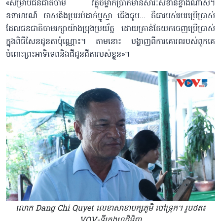
«សម្រាប់ជនជាតិចាម វត្ថុចម្លាក់ប្រាក់មានសារៈសំខាន់ខ្លាំងណាស់។
ឧទាហរណ៍ ថាសនិងប្រអប់ដាក់ម្លូស្លា ជើងធូប... គឺជារបស់របរប្រើប្រាស់
ដែលជនជាតិចាមរក្សាយ៉ាងប្រុងប្រយ័ត្ន ដោយគ្រាន់តែយកចេញប្រើប្រាស់
ក្នុងពិធីសែនដូនតាប៉ុណ្ណោះ។ តាមនោះ បង្ហាញពីការគោរពរបស់ពួកគេ
ចំពោះព្រះអាទិទេពនិងជីដូនជីតារបស់ខ្លួន»។
លោក Dang Chi Quyet លេខាសាខាបក្សភូមិ បៅទ្រុក។ រូបថត៖
VOV-ទីក្រុងហូជីមិញ