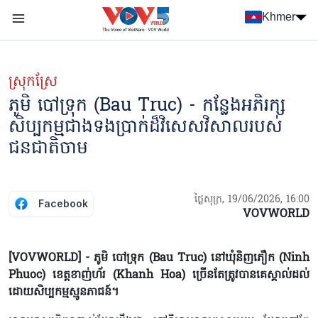
Nhảy đến nội dung
Khmer
Menu trang chủ tiếng Khmer
menu phụ tiếng Khmer
ស្រុកស្រែ
ភូមិ បៅទ្រុក (Bau Truc) - កន្លែងអភិរក្ស
សិប្បកម្មជាងទងប្រាក់ដ៏វិសេសវិសាលរបស់
ជនជាតិចាម
ថ្ងៃសុក្រ, 19/06/2026, 16:00
Facebook
VOVWORLD
[VOVWORLD] - ភូមិ បៅទ្រុក (Bau Truc) នៅឃុំនិញភឿក (Ninh
Phuoc) ខេត្តខាញ់ហ័រ (Khanh Hoa) ច្រើនតែត្រូវបានគេស្គាល់ដល់
ដោយសិប្បកម្មស្មូនភាជន៍។