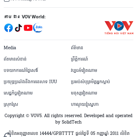
Mạng xã hội
តាមដាន VOV World:
menu footer tiếng Khmer
Media
ព័ត៍មាន
ព័តមានសំខាន់
ព្រឹត្តិការណ៍
បទយកការណ៍ថ្ងៃសៅរ៍
វប្បធម៍វៀតណាម
ប្រយុទ្ធប្រឆាំងនឹងការនេសាទ IUU
ប្រអប់សំបុត្រមិត្តអ្នកស្តាប់
សេដ្ឋកិច្ចវៀតណាម
មនុស្សវៀតណាម
ស្រុកស្រែ
ហាណូយខ្ញុំស្នេហា
Copyright © VOV5. All rights reserved. Developed and operated
by SolidTech
លិខិតអនុញ្ញាតលេខ 14444/GP.BTTTT ផ្តល់ថ្ងៃទី 05 កញ្ញាឆ្នាំ 2011 លិខិត