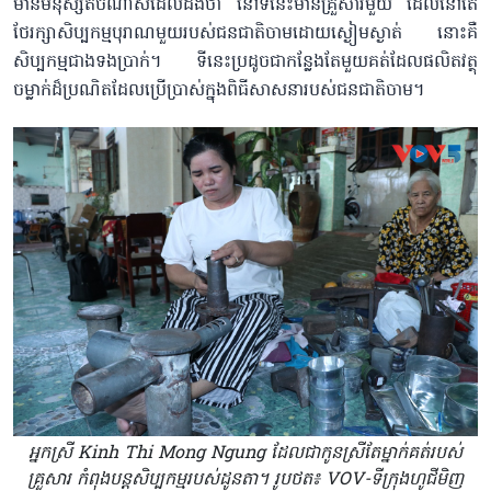
មានមនុស្សតិចណាស់ដែលដឹងថា នៅទីនេះមានគ្រួសារមួយ ដែលនៅតែ
ថែរក្សាសិប្បកម្មបុរាណមួយរបស់ជនជាតិចាមដោយស្ងៀមស្ងាត់ នោះគឺ
សិប្បកម្មជាងទងប្រាក់។ ទីនេះប្រដូចជាកន្លែងតែមួយគត់ដែលផលិតវត្ថុ
ចម្លាក់ដ៏ប្រណិតដែលប្រើប្រាស់ក្នុងពិធីសាសនារបស់ជនជាតិចាម។
អ្នកស្រី Kinh Thi Mong Ngung ដែលជាកូនស្រីតែម្នាក់គត់របស់
គ្រួសារ កំពុងបន្តសិប្បកម្មរបស់ដូនតា។ រូបថត៖ VOV-ទីក្រុងហូជីមិញ