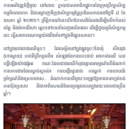
កាលអភិវឌ្ឍន៍ថ្មីមួយ នៅពេល ក្លាយជាសមាជិកផ្លូវការនៃក្រុមប្រឹក្សាសិប្ប
កម្មពិភពលោក និងបណ្តាញទីក្រុងសិប្បកម្មច្នៃប្រឌិតសកលនៅថ្ងៃទី ៨ ខែ
ឧសភា ឆ្នាំ ២០២៦។ ព្រឹត្តិការណ៍នេះបើកឱកាសដ៏ធំធេងដើម្បីលើកកំពស់
តម្លៃ និងម៉ាកយីហោ ឆ្ពោះទៅការនាំចេញផលិតផល ដើម្បីជួយភូមិសិប្បកម្ម
នេះ ធ្វើសមាហរណកម្មយ៉ាងរឹងមាំទៅក្នុងទីផ្សារសកល។
នៅក្នុងរោងជាងឈើតូចៗ ដែលស្ថិតនៅក្នុងផ្លូវតូចៗនៃឃុំ សឺនដុង
(ហាណូយ) ចាប់ពីព្រឹកព្រលឹម សំឡេងនៃការចោះដាប់ អារកាត់ឈើ បាន
បន្លឺឡើងយ៉ាងអ៊ូអរ ខណៈដែលជាងឈើកំពុងផ្ដោតអារម្មណ៍លើដំណាក់
កាលការងារដែលធ្លាប់ស្គាល់៖ ការបង្កើតរូបរាង ការឆ្លាក់ ការលាបជ័រ
ម្រ័ក្សណ៍និងស្រោបមាស... ដំណាក់កាលនីមួយៗតម្រូវឱ្យមានភាពហ្មត់ចត់
ភាពប៉ិនប្រសប និងបទពិសោធន៍ដែលប្រមូលបានក្នុងរយៈពេលជាច្រើន
ឆ្នាំ។