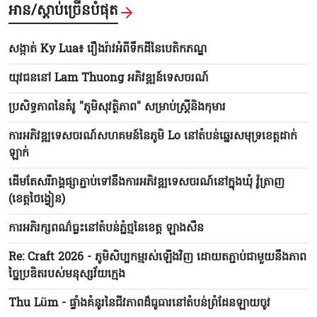
អាន/ស្តាប់ច្រើនបំផុត
សង្កាត់ Ky Lua៖ រឿងរ៉ាវអំពីទឹកដីនៃបេតិកភណ្ឌ
យុវជននៅ Lam Thuong អភិវឌ្ឍន៍ទេសចរណ៍
ប្រសិទ្ធភាពនៃគំរូ "ភូមិសុវត្ថិភាព" សម្រាប់ស្ត្រីនិងកុមារ
ការអភិវឌ្ឍទេសចរណ៍សហគមន៍នៃភូមិ Lo នៅតំបន់ឆ្នេរសមុទ្រខេត្តដាក់
ឡាក់
ដើមតែសរីរាង្គផ្សាភ្ជាប់ទៅនឹងការអភិវឌ្ឍទេសចរណ៍នៅក្នុងឃុំ វ៉ូត្រាញ
(ខេត្តថៃង្វៀន)
ការអភិរក្សពណ៌ធ្លះនៅតំបន់ភ្នំថ្មនៃខេត្ត ឡាងសឺន
Re: Craft 2026 - ភូមិសិប្បកម្មរស់ឡើងវិញ ដោយតភ្ជាប់ជាមួយនឹងភាព
ច្នៃប្រឌិតរបស់មនុស្សវ័យក្មេង
Thu Lũm - ផ្ទាំងគំនូរនៃជីវភាពដ៏ធូធារនៅតំបន់ព្រំដែនឡាយចូវ