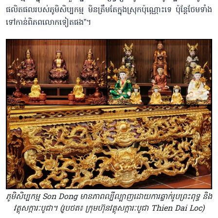
ផលិតផលរបស់ភូមិសិប្បកម្ម មិនត្រឹមតែក្នុងស្រុកប៉ុណ្ណោះទេ ប៉ុន្តែថែមទាំង
ទៅកាន់ពិភពលោកទៀតផង”។
ភូមិសិប្បកម្ម Son Dong មានភាពល្បីល្បាញដោយការឆ្លាក់រូបព្រះពុទ្ធ និង
វត្ថុសក្ការៈបូជា។ (រូបថត៖ ក្រុមហ៊ុនវត្ថុសក្ការៈបូជា Thien Dai Loc)