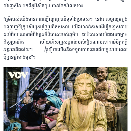
យ៉ាញសឺន មកពីភូមិសឺនដុង បានចែករំលែកថា៖
“ភូមិរបស់យើងមានភាពល្បីល្បាញលើទូទាំងប្រទេស។ នៅពេលចូលរួមក្នុង
បណ្តាញទីក្រុងសិប្បកម្មច្នៃប្រឌិតសកល យើងមានឱកាសដើម្បីឧទ្ទេសនាម
ដល់ពិភពលោកអំពីវប្បធម៌ពិសេសរបស់ភូមិ។ ជាពិសេសផលិតផលចម្លាក់
ដ៏ល្អប្រណិត ហើយនាំសញ្ញសម្គាល់របស់វៀតណាមទៅកាន់មិត្តភក្តិ
អន្តរជាតិផងដែរ។ ខ្ញុំជឿថាយើងនឹងទទួលបានជោគជ័យក្នុងរយៈពេល
ប៉ុន្មានឆ្នាំខាងមុខ”។