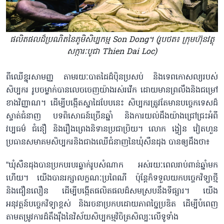
ផលិតផលដ៏ប្រណិតនៃភូមិសិប្បកម្ម Son Dong។ (រូបថត៖ ក្រុមហ៊ុនវត្ថុ
សក្ការៈបូជា Thien Dai Loc)
ពីឈើខ្នុរសាមញ្ញ តាមរយៈបាតដៃដ៏ប៉ិនប្រសប់ និងទេពកោសល្យរបស់
សិប្បករ រូបចម្លាក់បានលេចចេញយ៉ាងរស់រវើក ដោយមានព្រលឹងនិងជម្រៅ
ខាងវិញ្ញាណ។ ដើម្បីបង្កើតស្នាដៃបែបនេះ សិប្បករត្រូវតែមានបច្ចេកទេសដ៏
ស្ទាត់ជំនាញ បទពិសោធន៍ច្រើនឆ្នាំ និងការយល់ដឹងយ៉ាងជ្រៅជ្រះអំពី
វប្បធម៌ ជំនឿ និងរឿងព្រេងនិទានប្រជាប្រិយ។ លោក ង្វៀន វៀតហួន
ប្រធានសមាគមសិប្បករនិងជាងឈើជំនាញនៃឃុំសឺនដុង បានឲ្យដឹងថា៖
“ឃុំសឺនដុងបានប្រកបរបរឆ្លាក់រូបសំណាក អស់រយៈពេលរាប់ពាន់ឆ្នាំមក
ហើយ។ យើងបានរក្សាលក្ខណៈប្រពៃណី ប៉ុន្តែក៏ទទួលយកបច្ចេកវិទ្យាថ្មី
និងជឿនលឿន ដើម្បីបង្កើតផលិតផលដ៏សមស្របនឹងទីផ្សារ។ យើង
អនុវត្តន៍បច្ចេកវិទ្យាខ្ពស់ និងរចនាប្រកបដោយភាពច្នៃប្រឌិត ដើម្បីបំពេញ
តាមតម្រូវការដ៏តឹងរ៉ឹងនៃវិស័យសិប្បកម្មវិចិត្រសិល្បៈលើទូទាំង