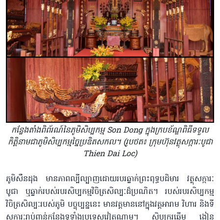
កន្លែងតាំងពិព័រណ៍នៃភូមិសិប្បកម្ម Son Dong ក្នុងក្របខ័ណ្ឌពិធីទទួល
កិត្តិនាមជាភូមិសិប្បកម្មច្នៃប្រឌិតសកល។ (រូបថត៖ ក្រុមហ៊ុនវត្ថុសក្ការៈបូជា
Thien Dai Loc)
ភូមិសឺនដុង មានភាពល្បីល្បាញដោយរបរឆ្លាក់ព្រះពុទ្ធបដិមារ វត្ថុសក្ការៈ
បូជា ឬឆ្លាក់របស់របរសិប្បកម្មវិចិត្រសិល្បៈដ៏ប្រណិត។ របស់របរសិប្បកម្ម
វិចិត្រសិល្បៈរបស់ភូមិ បច្ចុប្បន្ននេះ មានវត្តមាននៅក្នុងវត្តអារាម វិហារ និងទី
សក្ការៈរាប់ពាន់កន្លែងទូទាំងប្រទេសវៀតណាម។ សិប្បករឆ្នើម ង្វៀន