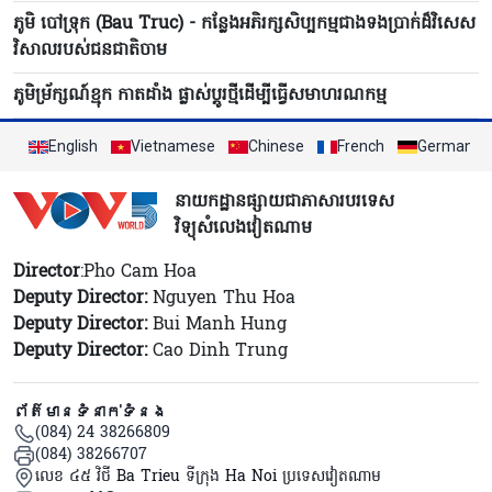
ភូមិ បៅទ្រុក (Bau Truc) - កន្លែងអភិរក្សសិប្បកម្មជាងទងប្រាក់ដ៏វិសេស
វិសាលរបស់ជនជាតិចាម
ភូមិម្រ័ក្សណ៍ខ្មុក កាតដាំង ផ្លាស់ប្ដូរថ្មីដើម្បីធ្វើសមាហរណកម្ម
English
Vietnamese
Chinese
French
German
នាយកដ្ឋានផ្សាយជាភាសារបរទេស
វិទ្យុសំលេងវៀតណាម
Director
:Pho Cam Hoa
Deputy Director:
Nguyen Thu Hoa
Deputy Director:
Bui Manh Hung
Deputy Director:
Cao Dinh Trung
ព័ត៌មានទំនាក់ទំនង
(084) 24 38266809
(084) 38266707
លេខ ៤៥ វិថី Ba Trieu ទីក្រុង Ha Noi ប្រទេសវៀតណាម