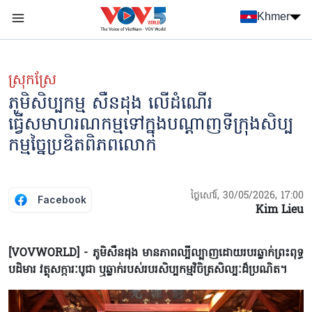
Nhảy đến nội dung
Khmer
Menu trang chủ tiếng Khmer
menu phụ tiếng Khmer
ស្រុកស្រែ
ភូមិសិប្បកម្ម សឺនដុង លើដំណើរ
ធ្វើសមាហរណកម្មទៅក្នុងបណ្តាញទីក្រុងសិប្ប
កម្មច្នៃប្រឌិតពិភពលោក
ថ្ងៃសៅរ៍, 30/05/2026, 17:00
Facebook
Kim Lieu
[VOVWORLD] - ភូមិសឺនដុង មានភាពល្បីល្បាញដោយរបរឆ្លាក់ព្រះពុទ្ធ
បដិមារ វត្ថុសក្ការៈបូជា ឬឆ្លាក់របស់របរសិប្បកម្មវិចិត្រសិល្បៈដ៏ប្រណិត។