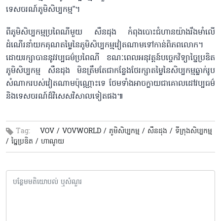
ទេសចរណ៍ភូមិសិប្បកម្ម”។
ពីភូមិសិប្បកម្មប្រពៃណីមួយ សឺនដុង កំពុងបោះជំហានយ៉ាងរឹងមាំលើ
ដំណើរនាំយកគុណតម្លៃនៃភូមិសិប្បកម្មវៀតណាមទៅកាន់ពិភពលោក។
ដោយរក្សាបាននូវវប្បធម៌ប្រពៃណី ខណៈពេលអនុវត្តន៍បច្ចេកវិទ្យាច្នៃប្រឌិត
ភូមិសិប្បកម្ម សឺនដុង មិនត្រឹមតែជាកន្លែងថែរក្សាតម្លៃនៃសិប្បកម្មឆ្លាក់រូប
សំណាករបស់វៀតណាមប៉ុណ្ណោះទេ ថែមទាំងអាចក្លាយជាគោលដៅវប្បធម៌
និងទេសចរណ៍ដ៏វិសេសវិសាលទៀតផង៕
Tag:
VOV /
VOVWORLD /
ភូមិសិប្បកម្ម /
សឺនដុង /
ទីក្រុងសិប្បកម្ម
/
ច្នៃប្រឌិត /
ហាណូយ