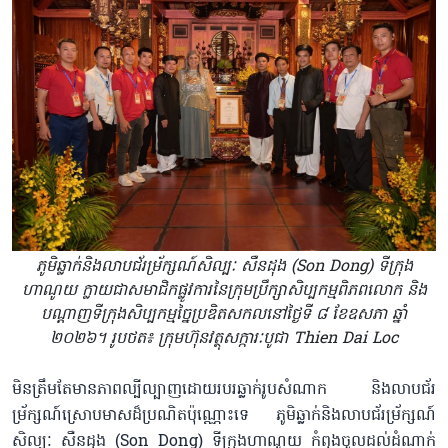
ភូមិឆ្លាក់និងលាបជ័រម្រ័ក្សណ៍សិល្បៈ សឺនដុង (Son Dong) ទីក្រុង
ហាណូយ ក្លាយជាសមាជិកផ្លូវការនៃក្រុមប្រឹក្សាសិប្បកម្មពិភពលោក និង
បណ្តាញទីក្រុងសិប្បកម្មច្នៃប្រឌិតសកលនៅថ្ងៃទី ៨ ខែឧសភា ឆ្នាំ
២០២៦។ រូបថត៖ ក្រុមហ៊ុនវត្ថុសក្ការៈបូជា Thien Dai Loc
មិនត្រឹមតែមានភាពល្បីល្បាញដោយរបរឆ្លាក់រូបសំណាក និងលាបជ័រ
ម្រ័ក្សណ៍ស្រោបមាសដ៏ប្រណិតប៉ុណ្ណោះទេ ភូមិឆ្លាក់និងលាបជ័រម្រ័ក្សណ៍
សិល្បៈ សឺនដុង (Son Dong) ទីក្រុងហាណូយ កំពុងចូលដល់ដំណាក់