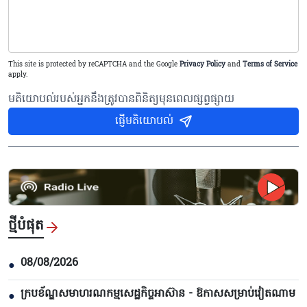
This site is protected by reCAPTCHA and the Google
Privacy Policy
and
Terms of Service
apply.
មតិយោបល់របស់អ្នកនឹងត្រូវបានពិនិត្យមុនពេលផ្សព្វផ្សាយ
ផ្ញើមតិយោបល់
ថ្មីបំផុត
08/08/2026
●
ក្របខ័ណ្ឌសមាហរណកម្មសេដ្ឋកិច្ចអាស៊ាន - ឱកាសសម្រាប់វៀតណាម
●