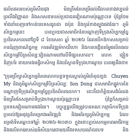
ផលិតផលរបស់ភូមិសឺនដុង មិនត្រឹមតែបម្រើដល់ជីវភាពខាងវប្បធម៌
ព្រលឹងវិញ្ញាណ និងសាសនារបស់ប្រជាជនវៀតណាមប៉ុណ្ណោះទេ ប៉ុន្តែថែម
ទាំងនាំចេញទៅកាន់បរទេសដូចជា ជប៉ុន និងកូរ៉េខាងត្បូងផងដែរ។ ភូមិ
សិប្បកម្មនេះ បានក្លាយជាសមាជិកនៃបណ្តាញទីក្រុងសិប្បកម្មច្នៃ
ប្រឌិតសកលនៅថ្ងៃទី ៨ ខែឧសភា ឆ្នាំ ២០២៦ ដែលបើកឱកាសសម្រាប់
ការជំរុញពាណិជ្ជកម្ម ការអភិវឌ្ឍម៉ាកយីហោ និងការបង្កើនតម្លៃផលិតផល
សិប្បកម្មវិចិត្រសិល្បៈវៀតណាមនៅលើទីផ្សារសកល។ លោក ង្វៀន
ឌិញហ័រ នាយករងមន្ទីរកសិកម្ម និងបរិស្ថានទីក្រុងហាណូយ បានឲ្យដឹងថា៖
“ក្រុមប្រឹក្សាសិប្បកម្មពិភពលោកបន្តទទួលស្គាល់ភូមិដាំគុជខ្យង Chuyen
My និងភូមិឆ្លាក់សិប្បកម្មវិចិត្រសិល្បៈ Son Dong ជាសមាជិកផ្លូវការនៃ
បណ្ដាញទីក្រុងសិប្បកម្មច្នៃប្រឌិតពិភពលោក។ នេះគឺជាកិត្តិយសដ៏ធំធេង
មិនត្រឹមតែសម្រាប់ទីក្រុងហាណូយប៉ុណ្ណោះទេ ប៉ុន្តែក៏សម្រាប់
ប្រទេសវៀតណាមផងដែរ។ បច្ចុប្បន្នយើងត្រូវបានគណៈកម្មាធិការទីក្រុង
ប្រគល់ឱ្យអនុវត្តន៍គម្រោងអភិវឌ្ឍន៍ និងអភិរក្សភូមិសិប្បកម្ម ដែល
តម្រង់ទិសឆ្ពោះទៅឆ្នាំ ២០២៦-២០៣០ ក្នុងនោះភ្ជាប់សកម្មភាពអាជីវកម្ម
និងផលិតកម្មរបស់ភូមិសិប្បកម្មជាមួយនឹងទេសចរណ៍ជនបទ និង