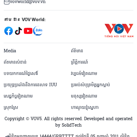
vovworld@vov.vn
Mạng xã hội
តាមដាន VOV World:
menu footer tiếng Khmer
Media
ព័ត៍មាន
ព័តមានសំខាន់
ព្រឹត្តិការណ៍
បទយកការណ៍ថ្ងៃសៅរ៍
វប្បធម៍វៀតណាម
ប្រយុទ្ធប្រឆាំងនឹងការនេសាទ IUU
ប្រអប់សំបុត្រមិត្តអ្នកស្តាប់
សេដ្ឋកិច្ចវៀតណាម
មនុស្សវៀតណាម
ស្រុកស្រែ
ហាណូយខ្ញុំស្នេហា
Copyright © VOV5. All rights reserved. Developed and operated
by SolidTech
លិខិតអនុញ្ញាតលេខ 14444/GP.BTTTT ផ្តល់ថ្ងៃទី 05 កញ្ញាឆ្នាំ 2011 លិខិត