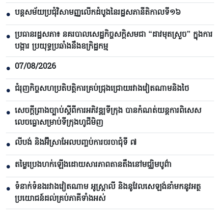
បន្តសម័យប្រជុំវិសាមញ្ញលើកដំបូងនៃរដ្ឋសភានីតិកាលទី១៦
●
ប្រធានរដ្ឋសភា៖ នគរបាលសេដ្ឋកិច្ចសក្តិសមជា “ដាវមុតស្រួច” ក្នុងការ
●
បង្ការ ប្រយុទ្ធប្រឆាំងនឹងឧក្រិដ្ឋកម្ម
07/08/2026
●
ជំរុញកិច្ចសហប្រតិបត្តិការគ្រប់ជ្រុងជ្រោយរវាងវៀតណាមនិងថៃ
●
សេចក្តីព្រាងច្បាប់ស្តីពីការអភិវឌ្ឍទីក្រុង បាន​កំណត់យន្តការពិសេស
●
លេចធ្លោសម្រាប់ទីក្រុងហូជីមិញ
លីបង់ និងអ៊ីស្រាអែលបញ្ចប់ការចរចាជុំទី ៧​
●
តម្លៃប្រេងហក់ឡើងដោយសារភាពតានតឹងនៅមជ្ឈិមបូព៌ា
●
ទំនាក់ទំនងរវាងវៀតណាម អូស្ត្រាលី និងនូវែលសេឡង់នាំមកនូវអត្ថ
●
ប្រយោជន៍ដល់គ្រប់ភាគីទាំងអស់